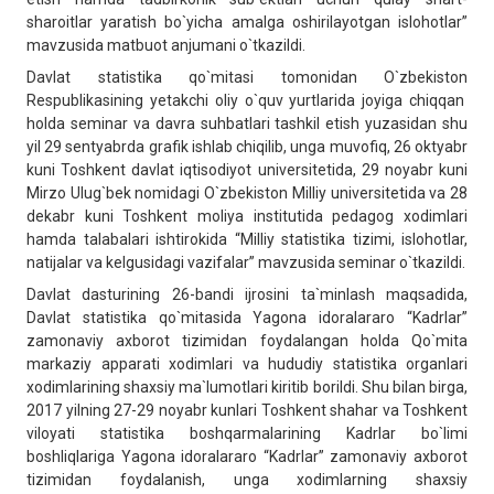
sharoitlar yaratish bo`yicha amalga oshirilayotgan islohotlar”
mavzusida matbuot anjumani o`tkazildi.
Davlat statistika qo`mitasi tomonidan O`zbekiston
Respublikasining yetakchi oliy o`quv yurtlarida joyiga chiqqan
holda seminar va davra suhbatlari tashkil etish yuzasidan shu
yil 29 sentyabrda grafik ishlab chiqilib, unga muvofiq, 26 oktyabr
kuni Toshkent davlat iqtisodiyot universitetida, 29 noyabr kuni
Mirzo Ulug`bek nomidagi O`zbekiston Milliy universitetida va 28
dekabr kuni Toshkent moliya institutida pedagog xodimlari
hamda talabalari ishtirokida “Milliy statistika tizimi, islohotlar,
natijalar va kelgusidagi vazifalar” mavzusida seminar o`tkazildi.
Davlat dasturining 26-bandi ijrosini ta`minlash maqsadida,
Davlat statistika qo`mitasida Yagona idoralararo “Kadrlar”
zamonaviy axborot tizimidan foydalangan holda Qo`mita
markaziy apparati xodimlari va hududiy statistika organlari
xodimlarining shaxsiy ma`lumotlari kiritib borildi. Shu bilan birga,
2017 yilning 27-29 noyabr kunlari Toshkent shahar va Toshkent
viloyati statistika boshqarmalarining Kadrlar bo`limi
boshliqlariga Yagona idoralararo “Kadrlar” zamonaviy axborot
tizimidan foydalanish, unga xodimlarning shaxsiy