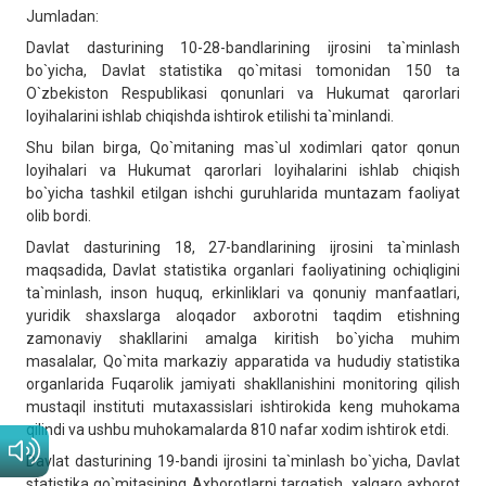
Jumladan:
Davlat dasturining 10-28-bandlarining ijrosini ta`minlash
bo`yicha, Davlat statistika qo`mitasi tomonidan 150 ta
O`zbekiston Respublikasi qonunlari va Hukumat qarorlari
loyihalarini ishlab chiqishda ishtirok etilishi ta`minlandi.
Shu bilan birga, Qo`mitaning mas`ul xodimlari qator qonun
loyihalari va Hukumat qarorlari loyihalarini ishlab chiqish
bo`yicha tashkil etilgan ishchi guruhlarida muntazam faoliyat
olib bordi.
Davlat dasturining 18, 27-bandlarining ijrosini ta`minlash
maqsadida, Davlat statistika organlari faoliyatining ochiqligini
ta`minlash, inson huquq, erkinliklari va qonuniy manfaatlari,
yuridik shaxslarga aloqador axborotni taqdim etishning
zamonaviy shakllarini amalga kiritish bo`yicha muhim
masalalar, Qo`mita markaziy apparatida va hududiy statistika
organlarida Fuqarolik jamiyati shakllanishini monitoring qilish
mustaqil instituti mutaxassislari ishtirokida keng muhokama
qilindi va ushbu muhokamalarda 810 nafar xodim ishtirok etdi.
Davlat dasturining 19-bandi ijrosini ta`minlash bo`yicha, Davlat
statistika qo`mitasining Axborotlarni tarqatish, xalqaro axborot