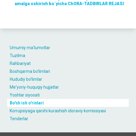
amalga oshirish bo`yicha
ChORA-TADBIRLAR REJASI
Umumiy ma'lumotlar
Tuzilma
Rahbariyat
Boshqarma bo'limlari
Hududiy bo'limlar
Me'yoriy-huquqiy hujjatlar
Yoshlar siyosati
Bo'sh ish o'rinlari
Korrupsiyaga qarshi kurashish idoraviy komissiyasi
Tenderlar