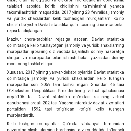
qilish, ularning og`zaki va elektron murojaatlarini qonunchilik
talablari asosida ko`rib chiqilishini ta`minlashni yanada
takomillashtirish maqsadida, 2017 yilning 28 fevralida jismoniy
va yuridik shaxslardan kelib tushadigan murojaatlarni ko`rib
chiqish bo`yicha Davlat statistika qo`mitasining chora-tadbirlar
rejasi tasdiqlangan.
Mazkur chora-tadbirlar rejasiga asosan, Davlat statistika
qo`mitasiga kelib tushayotgan jismoniy va yuridik shaxslarning
murojaatlari ijrosining o`z vaqtida bajarilishi doimiy nazoratga
olingan va murojaatlar bilan ishlash holati yuzasidan doimiy
monitoring tashkil etilgan.
Xususan, 2017 yilning yanvar-dekabr oylarida Davlat statistika
qo`mitasiga jismoniy va yuridik shaxslardan kelib tushgan
murojaatlar soni 2059 tani tashkil etgan. Shundan 46 tasi
O`zbekiston Respublikasi Prezidentining virtual qabulxonasi
orqali105 tasi Davlat statistika qo`mitasi raisining virtual
qabulxonasi orqali, 202 tasi Yagona interaktiv davlat xizmatlari
portalidan, 1592 tasi to`g`ridan -to`g`ri kelib tushgan
murojaatlardir.
Kelib tushgan murojaatlar Qo`mita rahbariyati tomonidan
nazoratga olinib, ularning barchasiga o`z muddatida to`laqonli