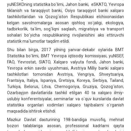
yuNESKOning statistika bo`limi, Jahon banki, eSKATO, Yevropa
tiklanish va taraqqiyot banki, Osiyo taraqqiyot banki xalqaro
tashkilotlaridan va Qozog`iston Respublikasi elchixonasidan
kelgan savolnomalarga asosan qishloq xo`jaligi, ekologiya,
tadbirkorlik, ta`lim, sog`liqni saqlash, migratsiya va transport
sohalari bo`yicha respublikaning rivojlanishini aks ettiruvchi
statistik ma`lumotlar taqdim etildi.
Shu bilan birga, 2017 yilning yanvar-dekabr oylarida BMT
Statistika bo`limi, BMT Yevropa iqtisodiy komissiyasi, yuNISEF,
FAO, Yevrostat, SIATO, Xalqaro valyuta fondi, Jahon banki,
Yevropa erkin savdo uyushmasi, Avstriya Milliy banki xalqaro
tashkilotlari tomonidan Avstriya, Vengriya, Shveytsariya,
Frantsiya, Italiya, Ispaniya, Gretsiya, Koreya, Serbiya, Tailand,
Turkiya, Belorus, Litva, Chernogoriya, Gruziya, Qozog`iston,
Ozarbayjon davlatlarida tashkil etilgan 40 ta xalqaro ilmiy-
uslubiy konferentsiyalar, seminarlar va o`quv kurslarida davlat
statistika organlari xodimlari xalqaro tajribalarni o`rganish
maqsadida ishtirok etishdi.
Mazkur Davlat dasturining 198-bandiga muvofiq, mehnat
bozori talablariga asosan, professional kadrlarni qayta