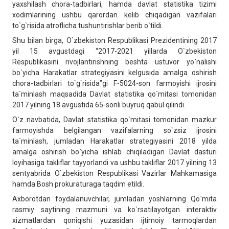
yaxshilash chora-tadbirlari, hamda davlat statistika tizimi
xodimlarining ushbu qarordan kelib chiqadigan vazifalari
to`g`risida atroflicha tushuntirishlar berib o`tildi.
Shu bilan birga, O`zbekiston Respublikasi Prezidentining 2017
yil 15 avgustdagi “2017-2021 yillarda O`zbekiston
Respublikasini rivojlantirishning beshta ustuvor yo`nalishi
bo`yicha Harakatlar strategiyasini kelgusida amalga oshirish
chora-tadbirlari to`g`risida”gi F-5024-son farmoyishi ijrosini
ta`minlash maqsadida Davlat statistika qo`mitasi tomonidan
2017 yilning 18 avgustida 65-sonli buyruq qabul qilindi.
O`z navbatida, Davlat statistika qo`mitasi tomonidan mazkur
farmoyishda belgilangan vazifalarning so`zsiz ijrosini
ta`minlash, jumladan Harakatlar strategiyasini 2018 yilda
amalga oshirish bo`yicha ishlab chiqiladigan Davlat dasturi
loyihasiga takliflar tayyorlandi va ushbu takliflar 2017 yilning 13
sentyabrida O`zbekiston Respublikasi Vazirlar Mahkamasiga
hamda Bosh prokuraturaga taqdim etildi.
Axborotdan foydalanuvchilar, jumladan yoshlarning Qo`mita
rasmiy saytining mazmuni va ko`rsatilayotgan interaktiv
xizmatlardan qoniqishi yuzasidan ijtimoiy tarmoqlardan