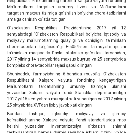
Respublikasi Prezidentining qarorida Xalqaro valyuta fondining
Ma`lumotlarni tarqatish umumiy tizimi va Ma`lumotlarni
tarqatish maxsus tizimiga qo`shilish bo`yicha chora-tadbirlarni
amalga oshirish ko`zda tutilgan.
O`zbekiston Respublikasi Prezidentining 2017 yil 12
sentyabrdagi “O`zbekiston Respublikasi bo`yicha iqtisodiy va
moliyaviy ma`lumotlarning qulayligi va ochiqligini ta`minlash
chora-tadbirlari to`g`risida”gi F-5054-son farmoyishi ijrosini
ta`minlash maqsadida Davlat statistika qo`mitasi tomonidan,
2017 yilning 14 sentyabrida maxsus buyruq va 25 sentyabrida
kompleks chora-tadbirlar rejasi qabul qilingan.
Shuningdek, farmoyishning 6-bandiga muvofiq, O`zbekiston
Respublikasini Xalqaro valyuta fondining kengaytirilgan
Ma`lumotlarni tarqatishning umumiy tizimiga ulanishi
yuzasidan Xalqaro valyuta fondi Statistika departamentiga
2017 yil 15 sentyabrda murojaat xati yuborilgan va 2017 yilning
25 oktyabrida XVFdan ijobiy javob xati olingan.
Bundan tashqari, iqtisodiy, moliyaviy va ijtimoiy
ko`rsatkichlarning Xalqaro valyuta fondi standartlariga mos
kelishi yuzasidan inventarizatsiya o`tkazish ishlarini
tashkillashtirish hamda doimiy ravishda ishlarni tizimli yo`lga