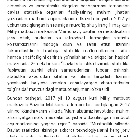
almashuv va jamoatchilik aloqalari boshqarmasi tomonidan
davlat statistika organlari faoliyatining muhim jihatlari
yuzasidan matbuot anjumanlarini o`tkazish bo`yicha 2017 yil
uchun tasdiqlangan ish rejasiga muvofiq, shu yilning 1 may kuni
Milliy matbuot markazida “Zamonaviy usullar va metodikalarni
joriy etish, hududlar va iqtisodiyot tarmoqlari statistik
ko`rsatkichlarini hisobga olish va tahlil etish tizimini
takomillashtirish hisobiga statistik ma`lumotlarning sifati
hamda shaffofligini oshirish yo`nalishlari va istiqbollari haqida”
mavzusida, 26 dekabr kuni “Davlat statistika tizimida statistika
faoliyatini tashkil etish samaradorligini tubdan oshirish,
statistika axborotlari sifatini va ularni tarqatish tizimini
yaxshilash bo`yicha amalga oshirilayotgan chora-tadbirlar
to`g`risida” mavzusidagi matbuot anjumani o`tkazildi.
Bundan tashqari, 2017 yil 18 avgust kuni Milliy matbuot
markazida Vazirlar Mahkamasi tomonidan tasdiqlangan 2017
yilning ikkinchi yarim yilligida “Mamlakatimiz hayotidagi muhim
ahamiyatga molik masalalar bo`yicha o`tkaziladigan matbuot
anjumanlarining yagona rejasi” asosida “Mustaqillik yillarida
Davlat statistika tizimiga axborot texnologiyalarini keng joriy
etish hamda tadbirkorlik sub`ektlari uchun qulay shart-