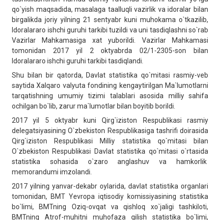
qo`yish maqsadida, masalaga taalluqli vazirlik va idoralar bilan
birgalikda joriy yilning 21 sentyabr kuni muhokama o`tkazilib,
Idoralararo ishchi guruhi tarkibi tuzildi va uni tasdiqlashni so`rab
Vazirlar Mahkamasiga xat yuborildi. Vazirlar Mahkamasi
tomonidan 2017 yil 2 oktyabrda 02/1-2305-son bilan
Idoralararo ishchi guruhi tarkibi tasdiqlandi.
Shu bilan bir qatorda, Davlat statistika qo`mitasi rasmiy-veb
saytida Xalqaro valyuta fondining kengaytirilgan Ma`lumotlarni
tarqatishning umumiy tizimi talablari asosida milliy sahifa
ochilgan bo`lib, zarur ma`lumotlar bilan boyitib borildi.
2017 yil 5 oktyabr kuni Qirg`iziston Respublikasi rasmiy
delegatsiyasining O`zbekiston Respublikasiga tashrifi doirasida
Qirg`iziston Respublikasi Milliy statistika qo`mitasi bilan
O`zbekiston Respublikasi Davlat statistika qo`mitasi o`rtasida
statistika sohasida o`zaro anglashuv va hamkorlik
memorandumi imzolandi.
2017 yilning yanvar-dekabr oylarida, davlat statistika organlari
tomonidan, BMT Yevropa iqtisodiy komissiyasining statistika
bo`limi, BMTning Oziq-ovqat va qishloq xo`jaligi tashkiloti,
BMTning Atrof-muhitni muhofaza qilish statistika bo`limi,