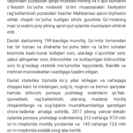
tayyorlash yuzasidan qisqa muddatli trening va o`quv kurslarini
o`tkazish bo`yicha nodavlat ta`lim muassasalari faoliyatini
rag`batlantirish yuzasidan Vazirlar Mahkamasi qarori loyihasini
ishlab chiqish bo`yicha tuzilgan ishchi guruhida Qo`mitaning
mas`ul xodimi joriy yilning aprel-iyul oylarida muntazam ishtirok
etdi.
Davlat dasturining 199-bandiga muvofiq, Qo`mita tomonidan
har bir tuman va shaharlar bo`yicha bilim va ta`lim sohalari
kesimida kasb-hunar kollejlari soni, ulardagi o`quvchilar soni,
qabul qilinganlar soni, bitiruvchilar va kutilayotgan bitiruvchilar
soni to`g`risidagi statistik ma`lumotlar tayyorlanib, Bandlik va
mehnat munosabatlari vazirligiga taqdim etilgan.
Davlat statistika tizimida ko`p yillar ishlagan va nafaqaga
chiqqan kam ta`minlangan, yolg`iz, nogiron va bemor qariyalar
hamda ishlovchi pensiya yoshidagi xodimlarni qo`llab-
quvvatlash, rag`batlantirish, ularning madaniy hordiq
chiqarishlariga va sog`liqlarini mustahkamlashga qaratilgan
chora-tadbirlar amalga oshirilib, 2017 yilning yanvar-dekabr
oylarida pensiya yoshidagi xodimlarning 212 nafariga 97,9 mln
so`m miqdorida moddiy yordamlar va 143 nafariga 13,6 mln
so`m miqdorida esdalik sovg`alar berildi.