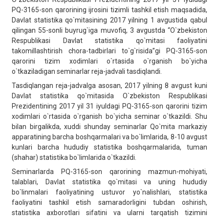
PQ-3165-son qarorining ijrosini tizimli tashkil etish maqsadida,
Davlat statistika qo`mitasining 2017 yilning 1 avgustida qabul
qilingan 55-sonli buyrug`iga muvofiq, 3 avgustda “O`zbekiston
Respublikasi Davlat statistika qo`mitasi faoliyatini
takomillashtirish chora-tadbirlari to`g`risida”gi PQ-3165-son
qarorini tizim xodimlari o`rtasida o`rganish bo`yicha
o`tkaziladigan seminarlar reja-jadvali tasdiqlandi.
Tasdiqlangan reja-jadvalga asosan, 2017 yilning 8 avgust kuni
Davlat statistika qo`mitasida O`zbekiston Respublikasi
Prezidentining 2017 yil 31 iyuldagi PQ-3165-son qarorini tizim
xodimlari o`rtasida o`rganish bo`yicha seminar o`tkazildi. Shu
bilan birgalikda, xuddi shunday seminarlar Qo`mita markaziy
apparatining barcha boshqarmalari va bo`limlarida, 8-10 avgust
kunlari barcha hududiy statistika boshqarmalarida, tuman
(shahar) statistika bo`limlarida o`tkazildi.
Seminarlarda PQ-3165-son qarorining mazmun-mohiyati,
talablari, Davlat statistika qo`mitasi va uning hududiy
bo`linmalari faoliyatining ustuvor yo`nalishlari, statistika
faoliyatini tashkil etish samaradorligini tubdan oshirish,
statistika axborotlari sifatini va ularni tarqatish tizimini