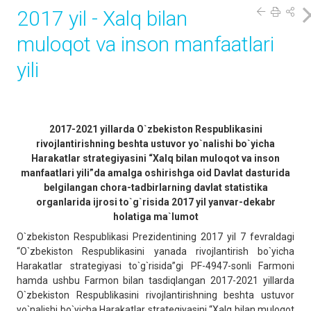
2017 yil - Xalq bilan
muloqot va inson manfaatlari
yili
2017-2021 yillarda O`zbekiston Respublikasini
rivojlantirishning beshta ustuvor yo`nalishi bo`yicha
Harakatlar strategiyasini “Xalq bilan muloqot va inson
manfaatlari yili”da amalga oshirishga oid Davlat dasturida
belgilangan chora-tadbirlarning davlat statistika
organlarida ijrosi to`g`risida 2017 yil
yanvar-dekabr
holatiga ma`lumot
O`zbekiston Respublikasi Prezidentining 2017 yil 7 fevraldagi
“O`zbekiston Respublikasini yanada rivojlantirish bo`yicha
Harakatlar strategiyasi to`g`risida”gi PF-4947-sonli Farmoni
hamda ushbu Farmon bilan tasdiqlangan 2017-2021 yillarda
O`zbekiston Respublikasini rivojlantirishning beshta ustuvor
yo`nalishi bo`yicha Harakatlar strategiyasini “Xalq bilan muloqot