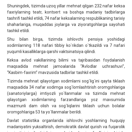
Shuningdek, tizimda uzoq yillar mehnat qilgan 232 nafar keksa
faxriylarning teatr, kontsert va boshqa madaniy tadbirlarga
tashrifi tashkil etildi, 74 nafar keksalarning respublikaning tarixiy
shaharlariga, muqaddas joylarga va ziyoratgohlarga sayohati
tashkil etildi.
Shu bilan birga, tizimda ishlovchi pensiya yoshidagi
xodimlarning 118 nafari tibbiy ko`rikdan o`tkazildi va 7 nafari
yuqumli kasalliklarga qarshi vaktsinatsiya qilindi.
Keksa avlod vakillarining bilimi va tajribasidan foydalanish
maqsadida mehnat jamoalarida “Avlodlar uchrashuvi”,
“Kasbim-faxrim” mavzusida tadbirlar tashkil etildi.
Tizimda mehnat qilayotgan xodimlarni sog`lig`ini qayta tiklash
maqsadida 34 nafar xodimga sog`lomlashtirish oromgohlariga
(sanatoriylarga) imtiyozli yo`llanmalar va tizimda mehnat
qilayotgan xodimlarning farzandlariga yoz mavsumida
mazmunli dam olish va sog`liqlarini tiklash uchun bolalar
oromgohlariga 53 ta yo`llanmalar berildi.
Davlat statistika organlarida ishlovchi yoshlarning huquqiy
madaniyatini yuksaltirish, demokratik davlat qurish va fuqarolik