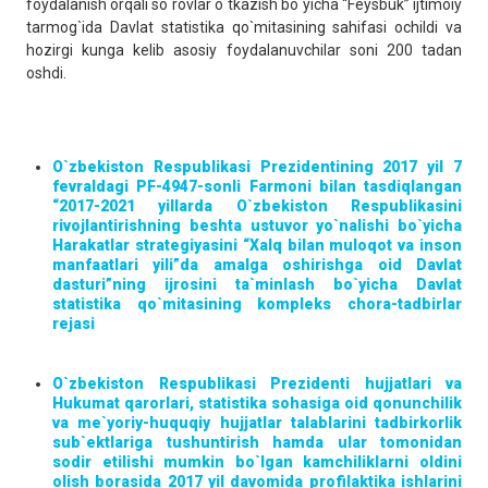
foydalanish orqali so`rovlar o`tkazish bo`yicha “Feysbuk” ijtimoiy
tarmog`ida Davlat statistika qo`mitasining sahifasi ochildi va
hozirgi kunga kelib asosiy foydalanuvchilar soni 200 tadan
oshdi.
O`zbekiston Respublikasi Prezidentining 2017 yil 7
fevraldagi PF-4947-sonli Farmoni bilan tasdiqlangan
“2017-2021 yillarda O`zbekiston Respublikasini
rivojlantirishning beshta ustuvor yo`nalishi bo`yicha
Harakatlar strategiyasini “Xalq bilan muloqot va inson
manfaatlari yili”da amalga oshirishga oid Davlat
dasturi”ning ijrosini ta`minlash bo`yicha Davlat
statistika qo`mitasining kompleks chora-tadbirlar
rejasi
O`zbekiston Respublikasi Prezidenti hujjatlari va
Hukumat qarorlari, statistika sohasiga oid qonunchilik
va me`yoriy-huquqiy hujjatlar talablarini tadbirkorlik
sub`ektlariga tushuntirish hamda ular tomonidan
sodir etilishi mumkin bo`lgan kamchiliklarni oldini
olish borasida 2017 yil davomida profilaktika ishlarini