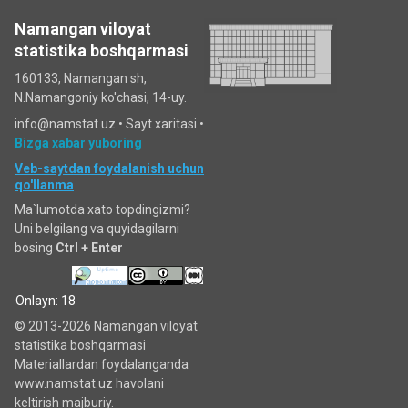
Namangan viloyat
statistika boshqarmasi
160133, Namangan sh,
N.Namangoniy ko'chasi, 14-uy.
info@namstat.uz •
Sayt xaritasi
•
Bizga xabar yuboring
Veb-saytdan foydalanish uchun
qo'llanma
Ma`lumotda xato topdingizmi?
Uni belgilang va quyidagilarni
bosing
Ctrl + Enter
Onlayn: 18
© 2013-2026 Namangan viloyat
statistika boshqarmasi
Materiallardan foydalanganda
www.namstat.uz havolani
keltirish majburiy.