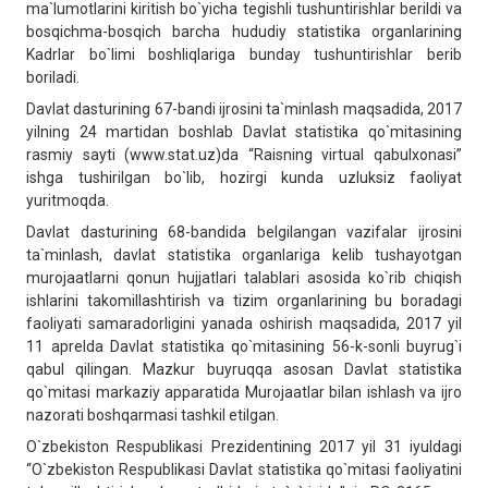
ma`lumotlarini kiritish bo`yicha tegishli tushuntirishlar berildi va
bosqichma-bosqich barcha hududiy statistika organlarining
Kadrlar bo`limi boshliqlariga bunday tushuntirishlar berib
boriladi.
Davlat dasturining 67-bandi ijrosini ta`minlash maqsadida, 2017
yilning 24 martidan boshlab Davlat statistika qo`mitasining
rasmiy sayti (www.stat.uz)da “Raisning virtual qabulxonasi”
ishga tushirilgan bo`lib, hozirgi kunda uzluksiz faoliyat
yuritmoqda.
Davlat dasturining 68-bandida belgilangan vazifalar ijrosini
ta`minlash, davlat statistika organlariga kelib tushayotgan
murojaatlarni qonun hujjatlari talablari asosida ko`rib chiqish
ishlarini takomillashtirish va tizim organlarining bu boradagi
faoliyati samaradorligini yanada oshirish maqsadida, 2017 yil
11 aprelda Davlat statistika qo`mitasining 56-k-sonli buyrug`i
qabul qilingan. Mazkur buyruqqa asosan Davlat statistika
qo`mitasi markaziy apparatida Murojaatlar bilan ishlash va ijro
nazorati boshqarmasi tashkil etilgan.
O`zbekiston Respublikasi Prezidentining 2017 yil 31 iyuldagi
“O`zbekiston Respublikasi Davlat statistika qo`mitasi faoliyatini