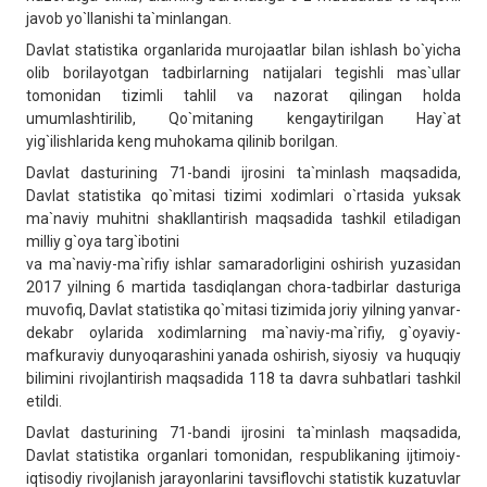
javob yo`llanishi ta`minlangan.
Davlat statistika organlarida murojaatlar bilan ishlash bo`yicha
olib borilayotgan tadbirlarning natijalari tegishli mas`ullar
tomonidan tizimli tahlil va nazorat qilingan holda
umumlashtirilib, Qo`mitaning kengaytirilgan Hay`at
yig`ilishlarida keng muhokama qilinib borilgan.
Davlat dasturining 71-bandi ijrosini ta`minlash maqsadida,
Davlat statistika qo`mitasi tizimi xodimlari o`rtasida yuksak
ma`naviy muhitni shakllantirish maqsadida tashkil etiladigan
milliy g`oya targ`ibotini
va ma`naviy-ma`rifiy ishlar samaradorligini oshirish yuzasidan
2017 yilning 6 martida tasdiqlangan chora-tadbirlar dasturiga
muvofiq, Davlat statistika qo`mitasi tizimida joriy yilning yanvar-
dekabr oylarida xodimlarning ma`naviy-ma`rifiy, g`oyaviy-
mafkuraviy dunyoqarashini yanada oshirish, siyosiy va huquqiy
bilimini rivojlantirish maqsadida 118 ta davra suhbatlari tashkil
etildi.
Davlat dasturining 71-bandi ijrosini ta`minlash maqsadida,
Davlat statistika organlari tomonidan, respublikaning ijtimoiy-
iqtisodiy rivojlanish jarayonlarini tavsiflovchi statistik kuzatuvlar