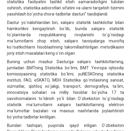
statistika faoliyatini tashkil etish samaradorligini tubdan
oshirish, statistika axborotlari sifatini va ularni tarqatish tizimini
yaxshilash bo`yicha chora-tadbirlar dasturi” tasdiqlandi.
Dastur yo`nalishlaridan biri, xalqaro statistik tashkilotlar bilan
hamkorlikni kengaytirish bo`lib, bunda xalqaro statistik
to`plamlarda respublikaning rivojlanishi to`g`risidagi
ma`lumotlarni chop etish, xalqaro tavsiyalarga muvofiq
ko`rsatkichlarni hisoblashning takomillashtirilgan metodikasini
joriy etish masalalari keng o`rin olgan.
Buning uchun mazkur Dasturga xalqaro tashkilotlarning,
jumladan BMTning Statistika bo`limi, BMT Yevropa iqtisodiy
komissiyasining statistika bo`limi, yuNESKOning statistika
instituti, FAO, eSKATO, MDH Statistika qo`mitasining sanoat,
xizmatlar, qishloq xo`jaligi, transport, demografiya, ta`lim,
innovatsiya sohalari va milliy hisoblar bo`yicha 17 ta
savolnomalarini to`ldirish yo`li bilan O`zbekiston to`g`risidagi
statistik ma`lumotlarni xalqaro tashkilotlarning elektron
ma`lumotlar bazalari va maxsus nashrlarida joylashtirish
bo`yicha tadbirlar kiritilgan.
Bundan tashqari, yuqorida qayd etilgan O`zbekiston