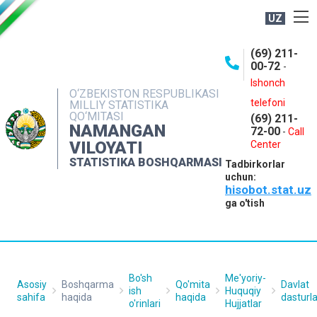
UZ
BOSHQARMA HAQIDA
(69) 211-
00-72
-
OCHIQ MA'LUMOTLAR
Ishonch
O‘ZBEKISTON RESPUBLIKASI
NASHRLAR
telefoni
MILLIY STATISTIKA
QO‘MITASI
(69) 211-
INTERAKTIV XIZMATLAR
NAMANGAN
72-00
-
Call
VILOYATI
MATBUOT XIZMATI
Center
STATISTIKA BOSHQARMASI
Tadbirkorlar
MUROJAATLAR
uchun:
hisobot.stat.uz
KONTAKTLAR
ga o'tish
Bo'sh
Me'yoriy-
Asosiy
Boshqarma
Qo'mita
Davlat
ish
Huquqiy
sahifa
haqida
haqida
dasturla
o'rinlari
Hujjatlar