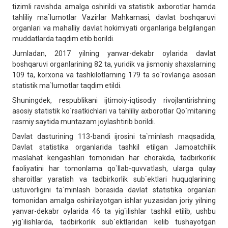
tizimli ravishda amalga oshirildi va statistik axborotlar hamda
tahliliy ma`lumotlar Vazirlar Mahkamasi, davlat boshqaruvi
organlari va mahalliy davlat hokimiyati organlariga belgilangan
muddatlarda taqdim etib borildi.
Jumladan, 2017 yilning yanvar-dekabr oylarida davlat
boshqaruvi organlarining 82 ta, yuridik va jismoniy shaxslarning
109 ta, korxona va tashkilotlarning 179 ta so`rovlariga asosan
statistik ma`lumotlar taqdim etildi.
Shuningdek, respublikani ijtimoiy-iqtisodiy rivojlantirishning
asosiy statistik ko`rsatkichlari va tahliliy axborotlar Qo`mitaning
rasmiy saytida muntazam joylashtirib borildi.
Davlat dasturining 113-bandi ijrosini ta`minlash maqsadida,
Davlat statistika organlarida tashkil etilgan Jamoatchilik
maslahat kengashlari tomonidan har chorakda, tadbirkorlik
faoliyatini har tomonlama qo`llab-quvvatlash, ularga qulay
sharoitlar yaratish va tadbirkorlik sub`ektlari huquqlarining
ustuvorligini ta`minlash borasida davlat statistika organlari
tomonidan amalga oshirilayotgan ishlar yuzasidan joriy yilning
yanvar-dekabr oylarida 46 ta yig`ilishlar tashkil etilib, ushbu
yig`ilishlarda, tadbirkorlik sub`ektlaridan kelib tushayotgan