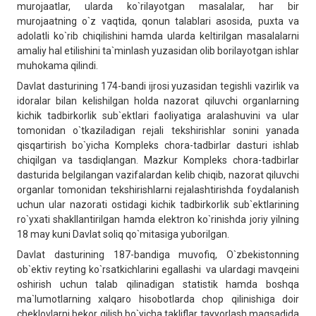
murojaatlar, ularda ko`rilayotgan masalalar, har bir
murojaatning o`z vaqtida, qonun talablari asosida, puxta va
adolatli ko`rib chiqilishini hamda ularda keltirilgan masalalarni
amaliy hal etilishini ta`minlash yuzasidan olib borilayotgan ishlar
muhokama qilindi.
Davlat dasturining 174-bandi ijrosi yuzasidan tegishli vazirlik va
idoralar bilan kelishilgan holda nazorat qiluvchi organlarning
kichik tadbirkorlik sub`ektlari faoliyatiga aralashuvini va ular
tomonidan o`tkaziladigan rejali tekshirishlar sonini yanada
qisqartirish bo`yicha Kompleks chora-tadbirlar dasturi ishlab
chiqilgan va tasdiqlangan. Mazkur Kompleks chora-tadbirlar
dasturida belgilangan vazifalardan kelib chiqib, nazorat qiluvchi
organlar tomonidan tekshirishlarni rejalashtirishda foydalanish
uchun ular nazorati ostidagi kichik tadbirkorlik sub`ektlarining
ro`yxati shakllantirilgan hamda elektron ko`rinishda joriy yilning
18 may kuni Davlat soliq qo`mitasiga yuborilgan.
Davlat dasturining 187-bandiga muvofiq, O`zbekistonning
ob`ektiv reyting ko`rsatkichlarini egallashi va ulardagi mavqeini
oshirish uchun talab qilinadigan statistik hamda boshqa
ma`lumotlarning xalqaro hisobotlarda chop qilinishiga doir
cheklovlarni bekor qilish bo`yicha takliflar tayyorlash maqsadida