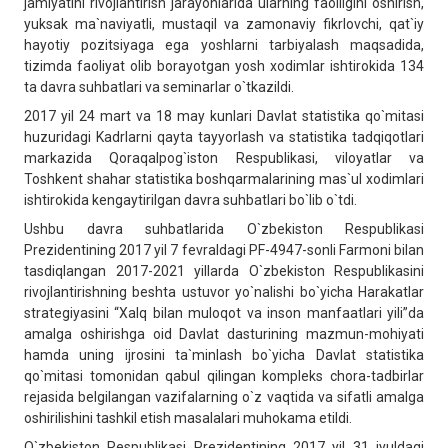
jamiyatini rivojlantirish jarayonlarida ularning faolligini oshirish,
yuksak ma`naviyatli, mustaqil va zamonaviy fikrlovchi, qat`iy
hayotiy pozitsiyaga ega yoshlarni tarbiyalash maqsadida,
tizimda faoliyat olib borayotgan yosh xodimlar ishtirokida 134
ta davra suhbatlari va seminarlar o`tkazildi.
2017 yil 24 mart va 18 may kunlari Davlat statistika qo`mitasi
huzuridagi Kadrlarni qayta tayyorlash va statistika tadqiqotlari
markazida Qoraqalpog`iston Respublikasi, viloyatlar va
Toshkent shahar statistika boshqarmalarining mas`ul xodimlari
ishtirokida kengaytirilgan davra suhbatlari bo`lib o`tdi.
Ushbu davra suhbatlarida O`zbekiston Respublikasi
Prezidentining 2017 yil 7 fevraldagi PF-4947-sonli Farmoni bilan
tasdiqlangan 2017-2021 yillarda O`zbekiston Respublikasini
rivojlantirishning beshta ustuvor yo`nalishi bo`yicha Harakatlar
strategiyasini “Xalq bilan muloqot va inson manfaatlari yili”da
amalga oshirishga oid Davlat dasturining mazmun-mohiyati
hamda uning ijrosini ta`minlash bo`yicha Davlat statistika
qo`mitasi tomonidan qabul qilingan kompleks chora-tadbirlar
rejasida belgilangan vazifalarning o`z vaqtida va sifatli amalga
oshirilishini tashkil etish masalalari muhokama etildi.
O`zbekiston Respublikasi Prezidentining 2017 yil 31 iyuldagi