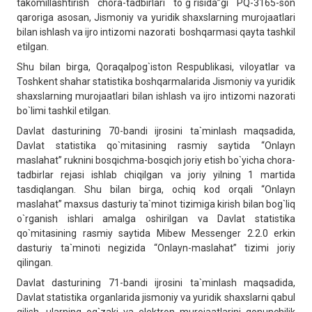
takomillashtirish chora-tadbirlari to`g`risida”gi PQ-3165-son
qaroriga asosan, Jismoniy va yuridik shaxslarning murojaatlari
bilan ishlash va ijro intizomi nazorati boshqarmasi qayta tashkil
etilgan.
Shu bilan birga, Qoraqalpog`iston Respublikasi, viloyatlar va
Toshkent shahar statistika boshqarmalarida Jismoniy va yuridik
shaxslarning murojaatlari bilan ishlash va ijro intizomi nazorati
bo`limi tashkil etilgan.
Davlat dasturining 70-bandi ijrosini ta`minlash maqsadida,
Davlat statistika qo`mitasining rasmiy saytida “Onlayn
maslahat” ruknini bosqichma-bosqich joriy etish bo`yicha chora-
tadbirlar rejasi ishlab chiqilgan va joriy yilning 1 martida
tasdiqlangan. Shu bilan birga, ochiq kod orqali “Onlayn
maslahat” maxsus dasturiy ta`minot tizimiga kirish bilan bog`liq
o`rganish ishlari amalga oshirilgan va Davlat statistika
qo`mitasining rasmiy saytida Mibew Messenger 2.2.0 erkin
dasturiy ta`minoti negizida “Onlayn-maslahat” tizimi joriy
qilingan.
Davlat dasturining 71-bandi ijrosini ta`minlash maqsadida,
Davlat statistika organlarida jismoniy va yuridik shaxslarni qabul