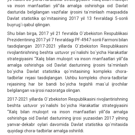
va inson manfaatlari yili”da amalga oshirishga oid Davlat
dasturida belgilangan vazifalar ijrosini ta`minlash maqsadida
Davlat statistika qo`mitasining 2017 yil 13 fevraldagi 5-sonli
buyrug`i qabul qilingan.
Shu bilan birga, 2017 yil 21 fevralda O`zbekiston Respublikasi
Prezidentining 2017 yil 7 fevraldagi PF-4947-sonli Farmoni bilan
tasdiqlangan 2017-2021 yillarda O`zbekiston Respublikasini
rivojlantirishning beshta ustuvor yo`nalishi bo`yicha Harakatlar
strategiyasini “Xalq bilan muloqot va inson manfaatlari yili”da
amalga oshirishga oid Davlat dasturining ijrosini ta`minlash
bo`yicha Davlat statistika qo`mitasining kompleks chora-
tadbirlar rejasi tasdiqlangan. Ushbu kompleks chora-tadbirlar
rejasining har bir bandi bo`yicha tegishli mas`ul ijrochilar
belgilangan va ijrosi nazoratga olingan.
2017-2021 yillarda O`zbekiston Respublikasini rivojlantirishning
beshta ustuvor yo`nalishi bo`yicha Harakatlar strategiyasini
“Xalq bilan muloqot va inson manfaatlari yili”da amalga
oshirishga oid Davlat dasturining ijrosi yuzasidan 2017 yilning
yanvar-dekabr oylari davomida Davlat statistika qo`mitasida
quyidagi chora-tadbirlar amalga oshirildi.