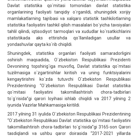
Davlat statistika qo`mitasi tomonidan davlat statistika
organlarining faoliyati tanqidiy o`rganildi, shuningdek xorijiy
mamlakatlarning tajribasi va xalqaro statistik tashkilotlarning
statistika faoliyatini tashkil qilish masalalari bo`yicha tavsiyalari
tahlil qilindi, iqtisodiyot tarmoqlari va xududlar ko`rsatkichlarini
statistikada aks ettirishda qo`llaniladigan usullar va
yondashuvlar qayta ko`rib chiqildi.
Shuningdek, statistika organlari faoliyati samaradorligini
oshirish maqsadida, O`zbekiston Respublikasi Prezidenti
Devonining topshirig`iga muvofiq, Davlat statistika qo`mitasi
tuzilmasiga o`zgartirishlar kiritish va uning funktsiyalarini
kengaytirishni ko`zda tutuvchi O`zbekiston Respublikasi
Prezidentining “O`zbekiston Respublikasi Davlat statistika
qo`mitasi faoliyatini takomillashtirish chora-tadbirlari
to`g`risida”gi qarori loyihasi ishlab chiqildi va 2017 yilning 2
iyunida Vazirlar Mahkamasiga kiritildi.
2017 yilning 31 iyulida O`zbekiston Respublikasi Prezidentining
“O`zbekiston Respublikasi Davlat statistika qo`mitasi faoliyatini
takomillashtirish chora-tadbirlari to`g`risida”gi 3165-son Qarori
tasdiqlandi va ushbu qaror doirasida “2017-2021 yillarda