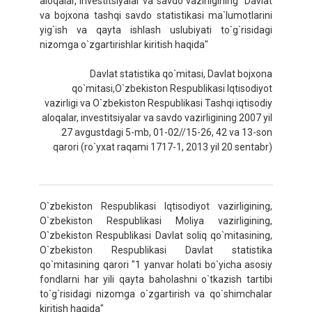
aloqalar, investitsiyalar va savdo vazirligining "Davlat
va bojxona tashqi savdo statistikasi ma`lumotlarini
yig`ish va qayta ishlash uslubiyati to`g`risidagi
nizomga o`zgartirishlar kiritish haqida"
Davlat statistika qo`mitasi, Davlat bojxona
qo`mitasi,O`zbekiston Respublikasi Iqtisodiyot
vazirligi va O`zbekiston Respublikasi Tashqi iqtisodiy
aloqalar, investitsiyalar va savdo vazirligining 2007 yil
27 avgustdagi 5-mb, 01-02//15-26, 42 va 13-son
qarori (ro`yxat raqami 1717-1, 2013 yil 20 sentabr)
O`zbekiston Respublikasi Iqtisodiyot vazirligining,
O`zbekiston Respublikasi Moliya vazirligining,
O`zbekiston Respublikasi Davlat soliq qo`mitasining,
O`zbekiston Respublikasi Davlat statistika
qo`mitasining qarori "1 yanvar holati bo`yicha asosiy
fondlarni har yili qayta baholashni o`tkazish tartibi
to`g`risidagi nizomga o`zgartirish va qo`shimchalar
kiritish haqida"