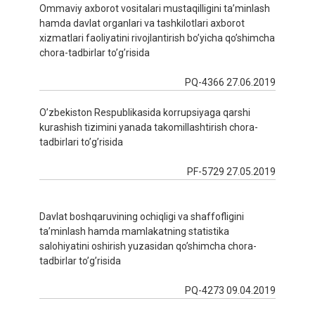
Ommaviy axborot vositalari mustaqilligini ta’minlash
hamda davlat organlari va tashkilotlari axborot
xizmatlari faoliyatini rivojlantirish bo’yicha qo’shimcha
chora-tadbirlar to’g’risida
PQ-4366 27.06.2019
O’zbekiston Respublikasida korrupsiyaga qarshi
kurashish tizimini yanada takomillashtirish chora-
tadbirlari to’g’risida
PF-5729 27.05.2019
Davlat boshqaruvining ochiqligi va shaffofligini
ta’minlash hamda mamlakatning statistika
salohiyatini oshirish yuzasidan qo’shimcha chora-
tadbirlar to’g’risida
PQ-4273 09.04.2019