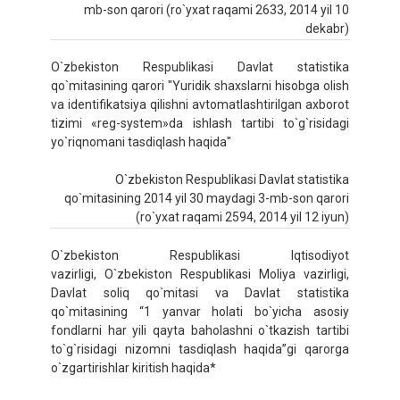
mb-son qarori (ro`yxat raqami 2633, 2014 yil 10
dekabr)
O`zbekiston Respublikasi Davlat statistika
qo`mitasining qarori "Yuridik shaxslarni hisobga olish
va identifikatsiya qilishni avtomatlashtirilgan axborot
tizimi «reg-system»da ishlash tartibi to`g`risidagi
yo`riqnomani tasdiqlash haqida"
O`zbekiston Respublikasi Davlat statistika
qo`mitasining 2014 yil 30 maydagi 3-mb-son qarori
(ro`yxat raqami 2594, 2014 yil 12 iyun)
O`zbekiston Respublikasi Iqtisodiyot
vazirligi, O`zbekiston Respublikasi Moliya vazirligi,
Davlat soliq qo`mitasi va Davlat statistika
qo`mitasining “1 yanvar holati bo`yicha asosiy
fondlarni har yili qayta baholashni o`tkazish tartibi
to`g`risidagi nizomni tasdiqlash haqida”gi qarorga
o`zgartirishlar kiritish haqida*