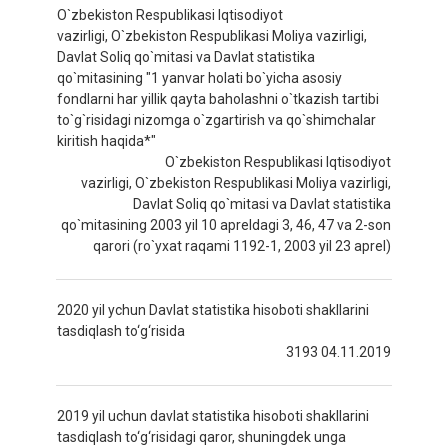
O`zbekiston Respublikasi Iqtisodiyot
vazirligi, O`zbekiston Respublikasi Moliya vazirligi,
Davlat Soliq qo`mitasi va Davlat statistika
qo`mitasining "1 yanvar holati bo`yicha asosiy
fondlarni har yillik qayta baholashni o`tkazish tartibi
to`g`risidagi nizomga o`zgartirish va qo`shimchalar
kiritish haqida*"
O`zbekiston Respublikasi Iqtisodiyot
vazirligi, O`zbekiston Respublikasi Moliya vazirligi,
Davlat Soliq qo`mitasi va Davlat statistika
qo`mitasining 2003 yil 10 apreldagi 3, 46, 47 va 2-son
qarori (ro`yxat raqami 1192-1, 2003 yil 23 aprel)
2020 yil ychun Davlat statistika hisoboti shakllarini
tasdiqlash to‘g‘risida
3193 04.11.2019
2019 yil uchun davlat statistika hisoboti shakllarini
tasdiqlash to‘g‘risidagi qaror, shuningdek unga