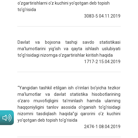
o‘zgartirishlarni o‘z kuchini yo‘qotgan deb topish
to‘g‘risida
3083-5 04.11.2019
Davlat va bojxona tashqi savdo statistikasi
ma’lumotlarini yig’ish va qayta ishlash uslubiyati
to’g’risidagi nizomga o’zgartirishlar kiritish haqida
1717-2 15.04.2019
“Yangidan tashkil etilgan ish o‘rinlari bo‘yicha tezkor
ma’lumotlar va davlat statistika hisobotlarining
o‘zaro muvofiqligini ta’minlash hamda ularning
haqqoniyligini tanlov asosida o‘rganish to‘g‘risidagi
nizomni tasdiqlash haqida”gi qarorini o‘z kuchini
yo‘qotgan deb topish to‘g‘risida
2474-1 08.04.2019