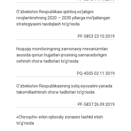
O‘zbekiston Respublikasi qishloq xo‘jaligini
rivojlantirishning 2020 — 2030 yillarga mo‘ljallangan
strategiyasini tasdiqlash to‘g‘risida
PF-5853 23.10.2019
Huquqiy monitoringning zamonaviy mexanizmlari
asosida qonun hujjatlari ijrosining samaradorligini
oshirish chora-tadbirlari to‘g‘risida
PQ-4505 02.11.2019
O‘zbekiston Respublikasining soliq siyosatini yanada
takomillashtirish chora-tadbirlari to‘g‘risida
PF-5837 26.09.2019
«
Chiroqchi» erkin iqtisodiy zonasini tashkil etish
to‘g‘risida