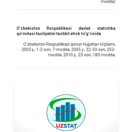
modda)
O’zbеkiston Rеspublikasi davlat statistika
qo’mitasi faoliyatini tashkil etish to’g’risida
O‘zbekiston Respublikаsi qonun hujjаtlаri to‘plаmi,
2003 y., 1-2-son, 7-moddа; 2005 y., 32-33-son, 252-
moddа; 2010 y., 23-son, 183-modda;