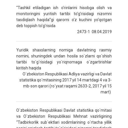
“Tashkil etiladigan ish o’rinlarini hisobga olish va
monitoringini yuritish tartibi to’g’risidagi nizomni
tasdiqlash haqida”gi qarorni o’z kuchini yo’qotgan
deb toppish to’g’risida
2473-1 08.04.2019
Yuridik shaxslarning nomiga davlatning rasmiy
nomini, shuningdek undan hosila so`zlarni qo`shish
tartibi to`g`risidagi yo`riqnomaga o`zgartirishlar
kiritish haqida
O`zbekiston Respublikasi Adliya vazirligi va Davlat
statistika qo`mitasining 2017 yil 14 martdagi 4 va 3-
mb-son qarori (ro`yxat raqami 2633-2, 2017 yil 15
mart)
O`zbekiston Respublikasi Davlat statistika qo`mitasi
va O`zbekiston Respublikasi Mehnat vazirligining
“Tadbirkorlik sub`ektlari xodimlarining o`rtacha yillik