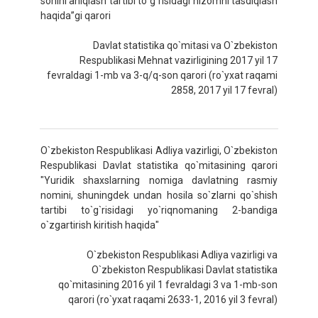
sonini aniqlash tartibi to`g`risidagi nizomni tasdiqlash
haqida”gi qarori
Davlat statistika qo`mitasi va O`zbekiston
Respublikasi Mehnat vazirligining 2017 yil 17
fevraldagi 1-mb va 3-q/q-son qarori (ro`yxat raqami
2858, 2017 yil 17 fevral)
O`zbekiston Respublikasi Adliya vazirligi, O`zbekiston
Respublikasi Davlat statistika qo`mitasining qarori
"Yuridik shaxslarning nomiga davlatning rasmiy
nomini, shuningdek undan hosila so`zlarni qo`shish
tartibi to`g`risidagi yo`riqnomaning 2-bandiga
o`zgartirish kiritish haqida"
O`zbekiston Respublikasi Adliya vazirligi va
O`zbekiston Respublikasi Davlat statistika
qo`mitasining 2016 yil 1 fevraldagi 3 va 1-mb-son
qarori (ro`yxat raqami 2633-1, 2016 yil 3 fevral)