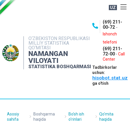
UZ
BOSHQARMA HAQIDA
(69) 211-
00-72
-
OCHIQ MA'LUMOTLAR
Ishonch
O‘ZBEKISTON RESPUBLIKASI
NASHRLAR
telefoni
MILLIY STATISTIKA
QO‘MITASI
(69) 211-
INTERAKTIV XIZMATLAR
NAMANGAN
72-00
-
Call
VILOYATI
MATBUOT XIZMATI
Center
STATISTIKA BOSHQARMASI
Tadbirkorlar
MUROJAATLAR
uchun:
hisobot.stat.uz
KONTAKTLAR
ga o'tish
Asosiy
Boshqarma
Bo'sh ish
Qo'mita
sahifa
haqida
o'rinlari
haqida