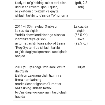
faolyati to`g`risidagi axborotni olish
(pdf, 2.2
uchun so`rovlarni qabul qilish,
mb)
ro`yxatdan o`tkazish va qayta
ishlash tartibi to`g`risida Yo`riqnoma
2014 yil 30 maydagi 3mb-son
Lex.uz da
Lex.uz da o'qish
o'qish
Yuridik shaxslarni hisobga olish va
(56.5 Kb)
identifikatsiya qilishni
Ilova
avtomatlashtirilgan axborot tizimi
(92.5 Kb)
"Reg-System"da ishlash tartibi
to'g'risidagi yo'riqnomani tasdiqlash
haqida
2011 yil 1 iyuldagi 3mb-son Lex.uz
Hujjat
da o'qish
Elektron zaxiraga olish tizimi va
firma nomlarining
markazlashtirilgan ma'lumotlar
bazasining ishlash tartibi
to’g’risidagi yo‘riqnomаni tasdiqlash
haqida