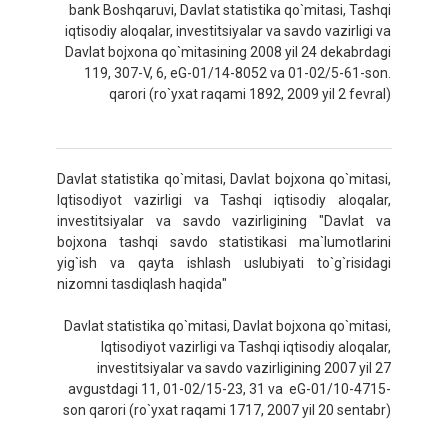
bank Boshqaruvi, Davlat statistika qo`mitasi, Tashqi
iqtisodiy aloqalar, investitsiyalar va savdo vazirligi va
Davlat bojxona qo`mitasining 2008 yil 24 dekabrdagi
119, 307-V, 6, eG-01/14-8052 va 01-02/5-61-son.
qarori (ro`yxat raqami 1892, 2009 yil 2 fevral)
Davlat statistika qo`mitasi, Davlat bojxona qo`mitasi,
Iqtisodiyot vazirligi va Tashqi iqtisodiy aloqalar,
investitsiyalar va savdo vazirligining "Davlat va
bojxona tashqi savdo statistikasi ma`lumotlarini
yig`ish va qayta ishlash uslubiyati to`g`risidagi
nizomni tasdiqlash haqida"
Davlat statistika qo`mitasi, Davlat bojxona qo`mitasi,
Iqtisodiyot vazirligi va Tashqi iqtisodiy aloqalar,
investitsiyalar va savdo vazirligining 2007 yil 27
avgustdagi 11, 01-02/15-23, 31 va eG-01/10-4715-
son qarori (ro`yxat raqami 1717, 2007 yil 20 sentabr)