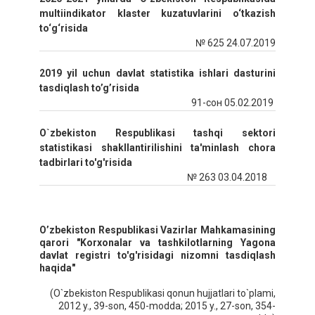
multiindikator klaster kuzatuvlarini o‘tkazish
to‘g‘risida
№ 625 24.07.2019
2019 yil uchun davlat statistika ishlari dasturini
tasdiqlash to’g’risida
91-сон 05.02.2019
O`zbekiston Respublikasi tashqi sektori
statistikasi shakllantirilishini ta'minlash chora
tadbirlari to'g'risida
№ 263 03.04.2018
O’zbеkiston Rеspublikasi Vazirlar Mahkamasining
qarori "Korxonalar va tashkilotlarning Yagona
davlat registri to'g'risidagi nizomni tasdiqlash
haqida"
(O`zbekiston Respublikasi qonun hujjatlari to`plami,
2012 y., 39-son, 450-modda; 2015 y., 27-son, 354-