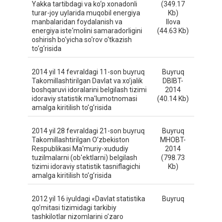
Yakka tartibdagi va ko‘p xonadonli
(349.17
turar-joy uylarida muqobil energiya
Kb)
manbalaridan foydalanish va
Ilova
energiya iste‘molini samaradorligini
(44.63 Kb)
oshirish bo‘yicha so‘rov o‘tkazish
to‘g‘risida
2014 yil 14 fevraldagi 11-son buyruq
Buyruq
Takomillashtirilgan Davlat va xo’jalik
DBIBT-
boshqaruvi idoralarini belgilash tizimi
2014
idoraviy statistik ma'lumotnomasi
(40.14 Kb)
amalga kiritilish to’g’risida
2014 yil 28 fevraldagi 21-son buyruq
Buyruq
Takomillashtirilgan O’zbekiston
MHOBT-
Respublikasi Ma'muriy-xududiy
2014
tuzilmalarni (ob'ektlarni) belgilash
(798.73
tizimi idoraviy statistik tasniflagichi
Kb)
amalga kiritilish to’g’risida
2012 yil 16 iyuldagi «Davlat statistika
Buyruq
qo’mitasi tizimidagi tarkibiy
tashkilotlar nizomlarini o’zaro