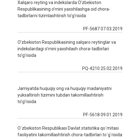
Xalqaro reyting va indekslarda O’zbekiston
Respublikasining o’rnini yaxshilashga oid chora-
tadbirlarni tizimlashtirish to’g’risida
PF-5687 07.03.2019
O’zbekiston Respublikasining xalqaro reytinglar va
indekslardagi o’rnini yaxshilash chora-tadbirlari
to’g’risida
PQ-4210 25.02.2019
Jamiyatda huquqiy ong va huquqiy madaniyatni
yuksaltirish tizimini tubdan takomillashtirish
to’g’risida
PF-5618 09.01.2019
O`zbekiston Respublikasi Davlat statistika qo`mitasi
faoliyatini takomillashtirish chora-tadbirlari to`g`risida