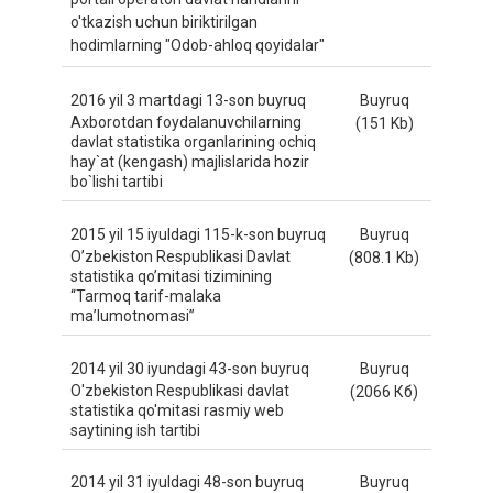
o'tkazish uchun biriktirilgan
hodimlarning "Odob-ahloq qoyidalar"
2016 yil 3 martdagi 13-son buyruq
Buyruq
Axborotdan foydalanuvchilarning
(151 Kb)
davlat statistika organlarining ochiq
hay`at (kengash) majlislarida hozir
bo`lishi tartibi
2015 yil 15 iyuldagi 115-k-son buyruq
Buyruq
O’zbekiston Respublikasi Davlat
(808.1 Kb)
statistika qo’mitasi tizimining
“Tarmoq tarif-malaka
ma’lumotnomasi”
2014 yil 30 iyundagi 43-son buyruq
Buyruq
O'zbekiston Respublikasi davlat
(2066 Кб)
statistika qo'mitasi rasmiy web
saytining ish tartibi
2014 yil 31 iyuldagi 48-son buyruq
Buyruq