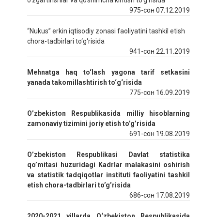
o‘zgartirishlar va qo‘shimcha kiritish to‘g‘risida
975-сон 07.12.2019
“Nukus” erkin iqtisodiy zonasi faoliyatini tashkil etish
chora-tadbirlari to‘g‘risida
941-сон 22.11.2019
Mehnatga haq to‘lash yagona tarif setkasini
yanada takomillashtirish to‘g‘risida
775-сон 16.09.2019
O’zbekiston Respublikasida milliy hisoblarning
zamonaviy tizimini joriy etish to’g’risida
691-сон 19.08.2019
O’zbekiston Respublikasi Davlat statistika
qo’mitasi huzuridagi Kadrlar malakasini oshirish
va statistik tadqiqotlar instituti faoliyatini tashkil
etish chora-tadbirlari to’g’risida
686-сон 17.08.2019
2020-2021 yillarda O‘zbekiston Respublikasida