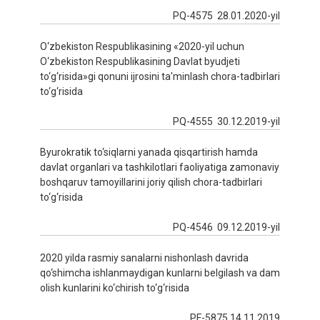
PQ-4575 28.01.2020-yil
O‘zbekiston Respublikasining «2020-yil uchun
O‘zbekiston Respublikasining Davlat byudjeti
to‘g‘risida»gi qonuni ijrosini ta'minlash chora-tadbirlari
to‘g‘risida
PQ-4555 30.12.2019-yil
Byurokratik to‘siqlarni yanada qisqartirish hamda
davlat organlari va tashkilotlari faoliyatiga zamonaviy
boshqaruv tamoyillarini joriy qilish chora-tadbirlari
to‘g‘risida
PQ-4546 09.12.2019-yil
2020 yilda rasmiy sanalarni nishonlash davrida
qo‘shimcha ishlanmaydigan kunlarni belgilash va dam
olish kunlarini ko‘chirish to‘g‘risida
PF-5875 14.11.2019