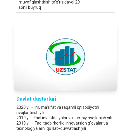
muvofiqlashtirish to’g’risida»gi 29–
sonli buyruq
Davlat dasturlari
2020 yil - Ilm, ma'rifat va raqamli iqtisodiyotni
rivojlantirish yili
2019 yil - Faol investitsiyalar va ijtimoiy rivojlanish yili
2018 yil – Faol tadbirkorlik, innovatsion g`oyalar va
texnologiyalarni qo`llab-quvvatlash yili