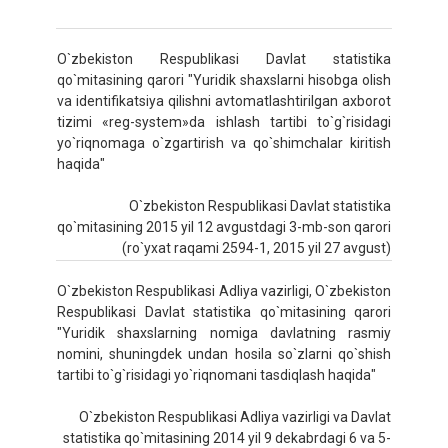
O`zbekiston Respublikasi Davlat statistika
qo`mitasining qarori "Yuridik shaxslarni hisobga olish
va identifikatsiya qilishni avtomatlashtirilgan axborot
tizimi «reg-system»da ishlash tartibi to`g`risidagi
yo`riqnomaga o`zgartirish va qo`shimchalar kiritish
haqida"
O`zbekiston Respublikasi Davlat statistika
qo`mitasining 2015 yil 12 avgustdagi 3-mb-son qarori
(ro`yxat raqami 2594-1, 2015 yil 27 avgust)
O`zbekiston Respublikasi Adliya vazirligi, O`zbekiston
Respublikasi Davlat statistika qo`mitasining qarori
"Yuridik shaxslarning nomiga davlatning rasmiy
nomini, shuningdek undan hosila so`zlarni qo`shish
tartibi to`g`risidagi yo`riqnomani tasdiqlash haqida"
O`zbekiston Respublikasi Adliya vazirligi va Davlat
statistika qo`mitasining 2014 yil 9 dekabrdagi 6 va 5-