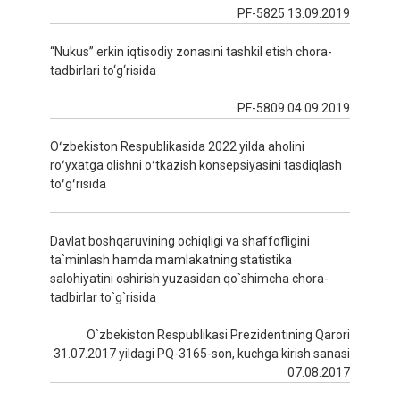
PF-5825 13.09.2019
“Nukus” erkin iqtisodiy zonasini tashkil etish chora-
tadbirlari to‘g‘risida
PF-5809 04.09.2019
Oʻzbekiston Respublikasida 2022 yilda aholini
roʻyxatga olishni oʻtkazish konsepsiyasini tasdiqlash
toʻgʻrisida
Davlat boshqaruvining ochiqligi va shaffofligini
ta`minlash hamda mamlakatning statistika
salohiyatini oshirish yuzasidan qo`shimcha chora-
tadbirlar to`g`risida
O`zbekiston Respublikasi Prezidentining Qarori
31.07.2017 yildagi PQ-3165-son, kuchga kirish sanasi
07.08.2017