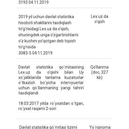
3193 04.11.2019
Lex.uz da
2019 yil uchun davlat statistika
o'qish
hisoboti shakllarini tasdiqlash
to‘g‘risidagi Lex.uz da o'qish,
shuningdek unga o‘zgartirishlarni
o‘z kuchini yo‘qotgan deb topish
to‘g‘risida
3083-5 04.11.2019
Davlat statistika qo`mitasining
Qo'llanma
Lex.uz da o'qishi bilan Uy
(doc, 327
xo`jaliklarida tanlama kuzatuvlar
kb)
o`tkazish bo`yicha intervyuerlar
uchun qo`llanmaning yangi tahriri
tasdiqlandi
18.03.2017 yilda ro`yxatdan o`tgan,
ro`yxat raqami 2-son
Davlat statistika qo`mitasi tizimi
Yo`riqnoma