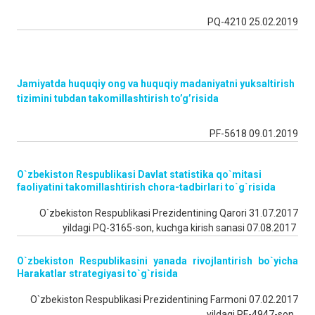
PQ-4210 25.02.2019
Jamiyatda huquqiy ong va huquqiy madaniyatni yuksaltirish
tizimini tubdan takomillashtirish to’g’risida
PF-5618 09.01.2019
O`zbekiston Respublikasi Davlat statistika qo`mitasi
faoliyatini takomillashtirish chora-tadbirlari to`g`risida
O`zbekiston Respublikasi Prezidentining Qarori 31.07.2017
yildagi PQ-3165-son, kuchga kirish sanasi 07.08.2017
O`zbekiston Respublikasini yanada rivojlantirish bo`yicha
Harakatlar strategiyasi to`g`risida
O`zbekiston Respublikasi Prezidentining Farmoni 07.02.2017
yildagi PF-4947-son