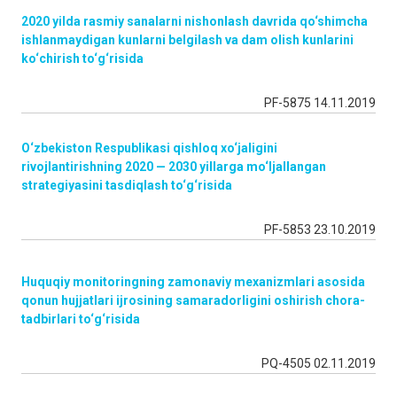
2020 yilda rasmiy sanalarni nishonlash davrida qo‘shimcha
ishlanmaydigan kunlarni belgilash va dam olish kunlarini
ko‘chirish to‘g‘risida
PF-5875 14.11.2019
O‘zbekiston Respublikasi qishloq xo‘jaligini
rivojlantirishning 2020 — 2030 yillarga mo‘ljallangan
strategiyasini tasdiqlash to‘g‘risida
PF-5853 23.10.2019
Huquqiy monitoringning zamonaviy mexanizmlari asosida
qonun hujjatlari ijrosining samaradorligini oshirish chora-
tadbirlari to‘g‘risida
PQ-4505 02.11.2019