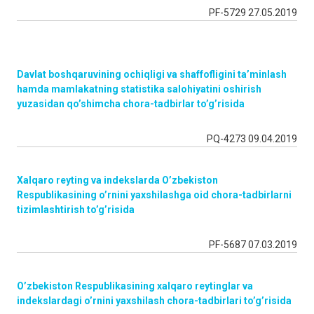
PF-5729 27.05.2019
Davlat boshqaruvining ochiqligi va shaffofligini ta’minlash
hamda mamlakatning statistika salohiyatini oshirish
yuzasidan qo’shimcha chora-tadbirlar to’g’risida
PQ-4273 09.04.2019
Xalqaro reyting va indekslarda O’zbekiston
Respublikasining o’rnini yaxshilashga oid chora-tadbirlarni
tizimlashtirish to’g’risida
PF-5687 07.03.2019
O’zbekiston Respublikasining xalqaro reytinglar va
indekslardagi o’rnini yaxshilash chora-tadbirlari to’g’risida