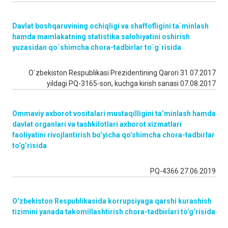
Davlat boshqaruvining ochiqligi va shaffofligini ta`minlash
hamda mamlakatning statistika salohiyatini oshirish
yuzasidan qo`shimcha chora-tadbirlar to`g`risida
O`zbekiston Respublikasi Prezidentining Qarori 31.07.2017
yildagi PQ-3165-son, kuchga kirish sanasi 07.08.2017
Ommaviy axborot vositalari mustaqilligini ta’minlash hamda
davlat organlari va tashkilotlari axborot xizmatlari
faoliyatini rivojlantirish bo’yicha qo’shimcha chora-tadbirlar
to’g’risida
PQ-4366 27.06.2019
O’zbekiston Respublikasida korrupsiyaga qarshi kurashish
tizimini yanada takomillashtirish chora-tadbirlari to’g’risida