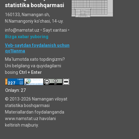
statistika boshqarmasi
160133, Namangan sh,
N.Namangoniy ko'chasi, 14-uy.
info@namstat.uz •
Sayt xaritasi
•
Bizga xabar yuboring
Veb-saytdan foydalanish uchun
qo'llanma
Ma`lumotda xato topdingizmi?
Uni belgilang va quyidagilarni
bosing
Ctrl + Enter
Onlayn: 27
© 2013-2026 Namangan viloyat
statistika boshqarmasi
Materiallardan foydalanganda
www.namstat.uz havolani
keltirish majburiy.