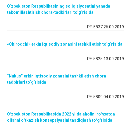
O‘zbekiston Respublikasining soliq siyosatini yanada
takomillashtirish chora-tadbirlari to‘g‘risida
PF-5837 26.09.2019
«
Chiroqchi» erkin iqtisodiy zonasini tashkil etish to‘g‘risida
PF-5825 13.09.2019
“Nukus” erkin iqtisodiy zonasini tashkil etish chora-
tadbirlari to‘g‘risida
PF-5809 04.09.2019
Oʻzbekiston Respublikasida 2022 yilda aholini roʻyxatga
olishni oʻtkazish konsepsiyasini tasdiqlash toʻgʻrisida