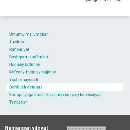
Umumiy ma'lumotlar
Tuzilma
Rahbariyat
Boshqarma bo'limlari
Hududiy bo'limlar
Me'yoriy-huquqiy hujjatlar
Yoshlar siyosati
Bo'sh ish o'rinlari
Korrupsiyaga qarshi kurashish idoraviy komissiyasi
Tenderlar
Namangan viloyat