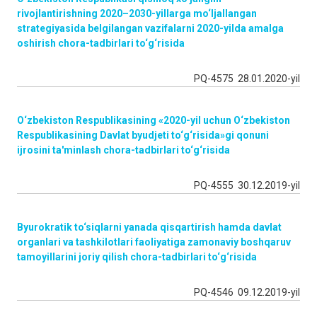
rivojlantirishning 2020–2030-yillarga mo‘ljallangan
strategiyasida belgilangan vazifalarni 2020-yilda amalga
oshirish chora-tadbirlari to‘g‘risida
PQ-4575 28.01.2020-yil
O‘zbekiston Respublikasining «2020-yil uchun O‘zbekiston
Respublikasining Davlat byudjeti to‘g‘risida»gi qonuni
ijrosini ta'minlash chora-tadbirlari to‘g‘risida
PQ-4555 30.12.2019-yil
Byurokratik to‘siqlarni yanada qisqartirish hamda davlat
organlari va tashkilotlari faoliyatiga zamonaviy boshqaruv
tamoyillarini joriy qilish chora-tadbirlari to‘g‘risida
PQ-4546 09.12.2019-yil