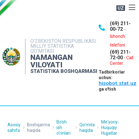
UZ
BOSHQARMA HAQIDA
(69) 211-
00-72
-
OCHIQ MA'LUMOTLAR
Ishonch
O‘ZBEKISTON RESPUBLIKASI
NASHRLAR
telefoni
MILLIY STATISTIKA
QO‘MITASI
(69) 211-
INTERAKTIV XIZMATLAR
NAMANGAN
72-00
-
Call
VILOYATI
MATBUOT XIZMATI
Center
STATISTIKA BOSHQARMASI
Tadbirkorlar
MUROJAATLAR
uchun:
hisobot.stat.uz
KONTAKTLAR
ga o'tish
Bo'sh
Me'yoriy-
Asosiy
Boshqarma
Qo'mita
ish
Huquqiy
sahifa
haqida
haqida
o'rinlari
Hujjatlar