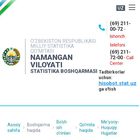
UZ
BOSHQARMA HAQIDA
(69) 211-
00-72
-
OCHIQ MA'LUMOTLAR
Ishonch
O‘ZBEKISTON RESPUBLIKASI
NASHRLAR
telefoni
MILLIY STATISTIKA
QO‘MITASI
(69) 211-
INTERAKTIV XIZMATLAR
NAMANGAN
72-00
-
Call
VILOYATI
MATBUOT XIZMATI
Center
STATISTIKA BOSHQARMASI
Tadbirkorlar
MUROJAATLAR
uchun:
hisobot.stat.uz
KONTAKTLAR
ga o'tish
Bo'sh
Me'yoriy-
Asosiy
Boshqarma
Qo'mita
ish
Huquqiy
sahifa
haqida
haqida
o'rinlari
Hujjatlar