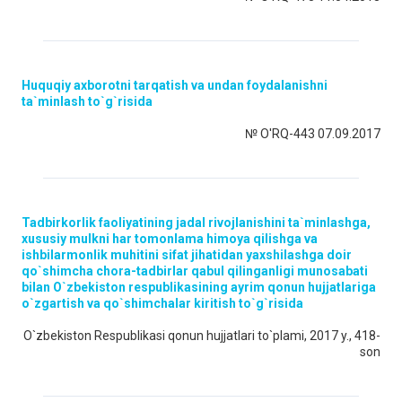
Huquqiy axborotni tarqatish va undan foydalanishni
ta`minlash to`g`risida
№ O'RQ-443 07.09.2017
Tadbirkorlik faoliyatining jadal rivojlanishini ta`minlashga,
xususiy mulkni har tomonlama himoya qilishga va
ishbilarmonlik muhitini sifat jihatidan yaxshilashga doir
qo`shimcha chora-tadbirlar qabul qilinganligi munosabati
bilan O`zbekiston respublikasining ayrim qonun hujjatlariga
o`zgartish va qo`shimchalar kiritish to`g`risida
O`zbekiston Respublikasi qonun hujjatlari to`plami, 2017 y., 418-
son