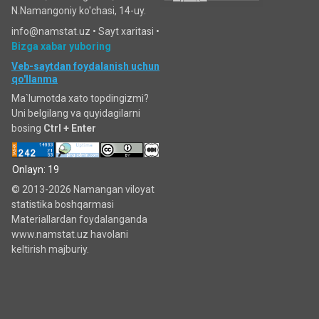
N.Namangoniy ko'chasi, 14-uy.
info@namstat.uz •
Sayt xaritasi
•
Bizga xabar yuboring
Veb-saytdan foydalanish uchun
qo'llanma
Ma`lumotda xato topdingizmi?
Uni belgilang va quyidagilarni
bosing
Ctrl + Enter
Onlayn: 19
© 2013-2026 Namangan viloyat
statistika boshqarmasi
Materiallardan foydalanganda
www.namstat.uz havolani
keltirish majburiy.