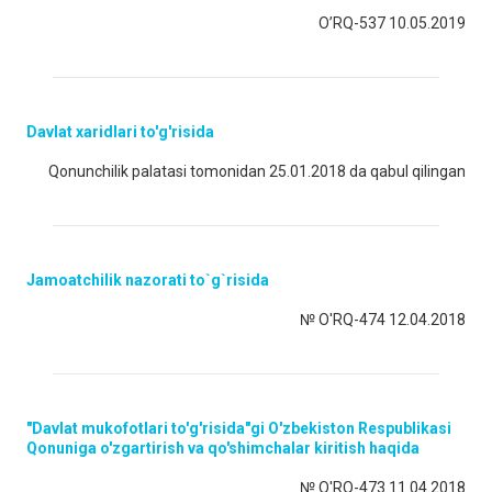
O’RQ-537 10.05.2019
Davlat xaridlari to'g'risida
Qonunchilik palatasi tomonidan 25.01.2018 da qabul qilingan
Jamoatchilik nazorati to`g`risida
№ O'RQ-474 12.04.2018
"Davlat mukofotlari to'g'risida"gi O'zbekiston Respublikasi
Qonuniga o'zgartirish va qo'shimchalar kiritish haqida
№ O'RQ-473 11.04.2018