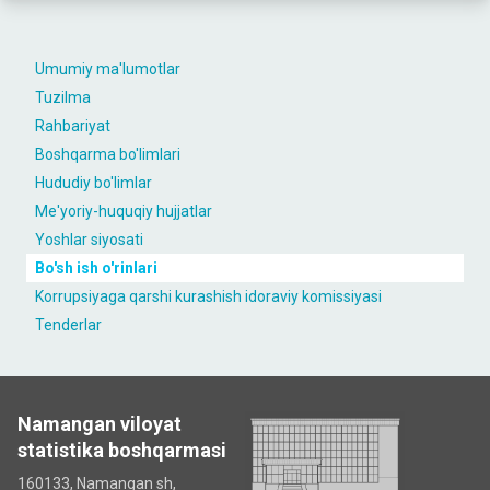
Umumiy ma'lumotlar
Tuzilma
Rahbariyat
Boshqarma bo'limlari
Hududiy bo'limlar
Me'yoriy-huquqiy hujjatlar
Yoshlar siyosati
Bo'sh ish o'rinlari
Korrupsiyaga qarshi kurashish idoraviy komissiyasi
Tenderlar
Namangan viloyat
statistika boshqarmasi
160133, Namangan sh,