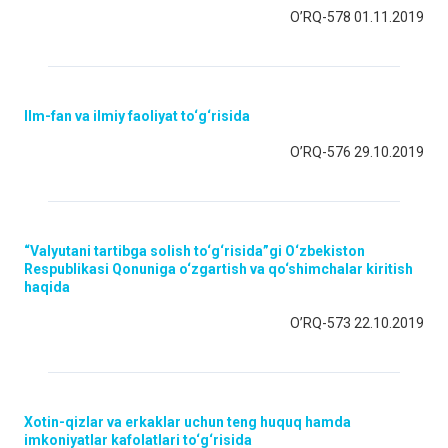
O’RQ-578 01.11.2019
Ilm-fan va ilmiy faoliyat to‘g‘risida
O’RQ-576 29.10.2019
“Valyutani tartibga solish to‘g‘risida”gi O‘zbekiston
Respublikasi Qonuniga o‘zgartish va qo‘shimchalar kiritish
haqida
O’RQ-573 22.10.2019
Xotin-qizlar va erkaklar uchun teng huquq hamda
imkoniyatlar kafolatlari to‘g‘risida