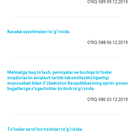
O’RQ-589 09.12.2019
Kasaba uyushmalari to‘g‘risida
O’RQ-588 06.12.2019
Mehnatga haq to‘lash, pensiyalar va boshqa to‘lovlar
miqdorlarini aniqlash tartibi takomillashtirilganligi
munosabati bilan O‘zbekiston Respublikasining ayrim qonun
hujjatlariga o‘zgartishlar kiritish to‘g‘risida
O’RQ-586 03.12.2019
To‘lovlar va to‘lov tizimlari to‘g‘risida