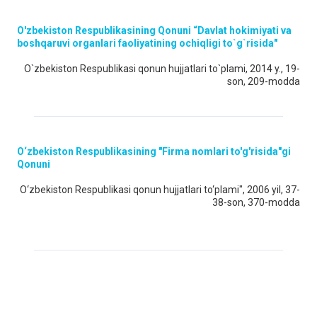
O'zbekiston Respublikasining Qonuni “Davlat hokimiyati va
boshqaruvi organlari faoliyatining ochiqligi to`g`risida"
O`zbekiston Respublikasi qonun hujjatlari to`plami, 2014 y., 19-
son, 209-modda
O‘zbekiston Respublikasining "Firma nomlari to'g'risida"gi
Qonuni
O‘zbekiston Respublikasi qonun hujjatlari to‘plami", 2006 yil, 37-
38-son, 370-modda