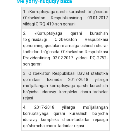
Me`yoriy-huquqiy baza
1.
«Korruptsiyaga qarshi kurashish to`g`risida»
O`zbekiston Respublikasining 03.01.2017
yildagi O`RQ-419-son qonuni
2.
«Korruptsiyaga qarshi kurashish
to`g`risida»gi O`zbekiston Respublikasi
qonunining qoidalarini amalga oshirish chora-
tadbirlari to`g`risida O`zbekiston Respublikasi
Prezidentining 02.02.2017 yildagi PQ-2752-
son qarori
3.
O`zbekiston Respublikasi Davlat statistika
qo`mitasi tizimida 2017-2018 yillarga
mo`ljallangan korruptsiyaga qarshi kurashish
bo`yicha idoraviy kompleks chora-tadbirlar
rejasi
4.
2017-2018 yillarga mo`ljallangan
korruptsiyaga qarshi kurashish bo`yicha
idoraviy kompleks chora-tadbirlar rejasiga
qo`shimcha chora-tadbirlar rejasi