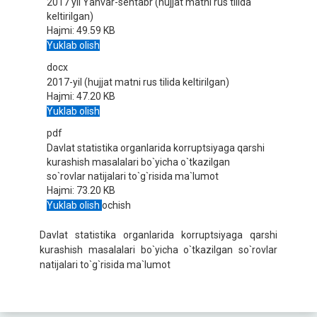
2017 yil Yanvar-sentabr (hujjat matni rus tilida
keltirilgan)
Hajmi:
49.59 KB
Yuklab olish
docx
2017-yil (hujjat matni rus tilida keltirilgan)
Hajmi:
47.20 KB
Yuklab olish
pdf
Davlat statistika organlarida korruptsiyaga qarshi
kurashish masalalari bo`yicha o`tkazilgan
so`rovlar natijalari to`g`risida ma`lumot
Hajmi:
73.20 KB
Yuklab olish
ochish
Davlat statistika organlarida korruptsiyaga qarshi
kurashish masalalari bo`yicha o`tkazilgan so`rovlar
natijalari to`g`risida ma`lumot