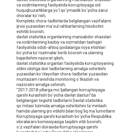
va xodimlarining faoliyatida korruptsiyaga oid
huquqbuzarliklarga yo`l qo`ymaslik bo`yicha zarur
choralar ko`rish;
Kompleks chora-tadbirlarda belgilangan vazifalarni
ijrosi yuzasidan ma`sul rahbarlarning hisobotini
eshitib boorish;
davlat statistika organlarining mansabdor shaxslari
va xodimlarining kasbiy va xizmatdan tashqari
faoliyatida odob-ahloq qoidalariga rioya etishlari
bo`yicha ko`rsatmalar berib boorish va ularning
bajarilishini nazorat qilish;
davlat statistika organlari faoliyatida korruptsiyaning
oldini olishga doir tadbirlarning amalga oshirilishi
yuzasidan ko`rilayotlan chora-tadbirlar yuzasidan
muntazam ravishda monitoring o`tkazish va
nazoratni amalga oshirish;
“2017-2018 yillarga mo`ljallangan korruptsiyaga
qarshi kurashish bo`yicha davlat dasturi”da
belgilangan tegishli tadbirlarni Davlat statistika
qo`mitasi tizimida amalga oshirilishini ta`minlash
hamda ularning ijro etilishi bilan bog`liq ma`lumotlarni
Korruptsiyaga qarshi kurashish bo`yicha Respublika
idoralararo komissiyasiga taqdim etib boorish;
o`z vazifalari doirasida Korruptsiyaga qarshi