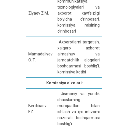
kommunikatsiya
texnologiyalari va
Ziyaev Z.M.
axborot xavfsizligi
bo’yicha o’rinbosari,
komissiya raisining
o’rinbosari
Axborotlarni tarqatish,
xalqaro axborot
Mamadaliyev
almashuv va
O. T.
jamoatchilik aloqalari
boshqarmasi boshlig’i,
komissiya kotibi
Komissiya a’zolari:
Jismoniy va yuridik
shaxslarning
Berdibaev
murojaatlari bilan
F.Z.
ishlash va ijro intizomi
nazorati boshqarmasi
boshlig’i