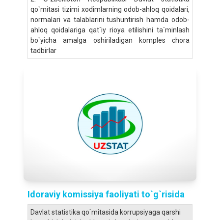
qo`mitasi tizimi xodimlarning odob-ahloq qoidalari,
normalari va talablarini tushuntirish hamda odob-
ahloq qoidalariga qat`iy rioya etilishini ta`minlash
bo`yicha amalga oshiriladigan komples chora
tadbirlar
Idoraviy komissiya faoliyati to`g`risida
Davlat statistika qo`mitasida korrupsiyaga qarshi