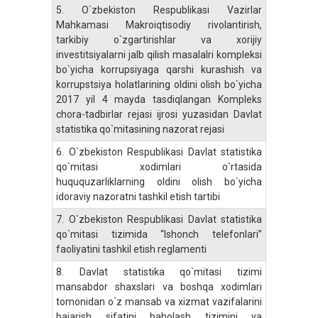
5.
O`zbekiston Respublikasi Vazirlar
Mahkamasi Makroiqtisodiy rivolantirish,
tarkibiy o`zgartirishlar va xorijiy
investitsiyalarni jalb qilish masalalri kompleksi
bo`yicha korrupsiyaga qarshi kurashish va
korrupstsiya holatlarining oldini olish bo`yicha
2017 yil 4 mayda tasdiqlangan Kompleks
chora-tadbirlar rejasi ijrosi yuzasidan Davlat
statistika qo`mitasining nazorat rejasi
6.
O`zbekiston Respublikasi Davlat statistika
qo`mitasi xodimlari o`rtasida
huququzarliklarning oldini olish bo`yicha
idoraviy nazoratni tashkil etish tartibi
7.
O`zbekiston Respublikasi Davlat statistika
qo`mitasi tizimida “Ishonch telefonlari”
faoliyatini tashkil etish reglamenti
8.
Davlat statistika qo`mitasi tizimi
mansabdor shaxslari va boshqa xodimlari
tomonidan o`z mansab va xizmat vazifalarini
bajarish sifatini baholash tizimini va