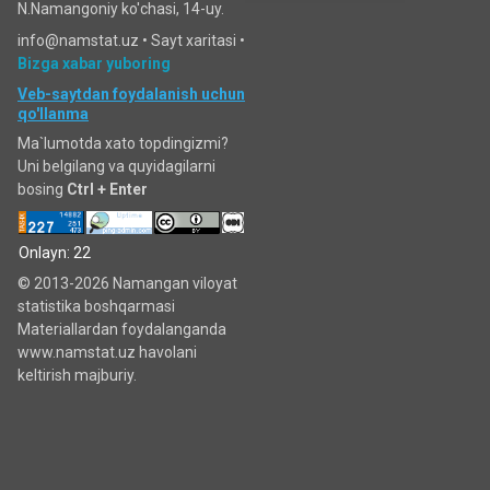
N.Namangoniy ko'chasi, 14-uy.
info@namstat.uz •
Sayt xaritasi
•
Bizga xabar yuboring
Veb-saytdan foydalanish uchun
qo'llanma
Ma`lumotda xato topdingizmi?
Uni belgilang va quyidagilarni
bosing
Ctrl + Enter
Onlayn: 22
© 2013-2026 Namangan viloyat
statistika boshqarmasi
Materiallardan foydalanganda
www.namstat.uz havolani
keltirish majburiy.