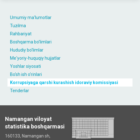
Umumiy ma'lumotlar
Tuzilma
Rahbariyat
Boshqarma bo'limlari
Hududiy bo'limlar
Me'yoriy-huquqiy hujjatlar
Yoshlar siyosati
Bo'sh ish o'rinlari
Korrupsiyaga qarshi kurashish idoraviy komissiyasi
Tenderlar
Namangan viloyat
statistika boshqarmasi
160133, Namangan sh,