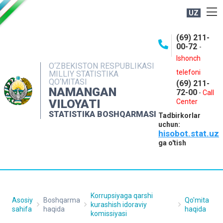
UZ
BOSHQARMA HAQIDA
(69) 211-
00-72
-
OCHIQ MA'LUMOTLAR
Ishonch
O‘ZBEKISTON RESPUBLIKASI
NASHRLAR
telefoni
MILLIY STATISTIKA
QO‘MITASI
(69) 211-
INTERAKTIV XIZMATLAR
NAMANGAN
72-00
-
Call
VILOYATI
MATBUOT XIZMATI
Center
STATISTIKA BOSHQARMASI
Tadbirkorlar
MUROJAATLAR
uchun:
hisobot.stat.uz
KONTAKTLAR
ga o'tish
Korrupsiyaga qarshi
Asosiy
Boshqarma
Qo'mita
kurashish idoraviy
sahifa
haqida
haqida
komissiyasi