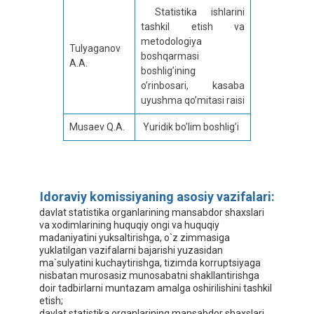
Statistika ishlarini
tashkil etish va
metodologiya
Tulyaganov
boshqarmasi
A.A.
boshlig’ining
o’rinbosari, kasaba
uyushma qo’mitasi raisi
Musaev Q.A.
Yuridik bo’lim boshlig’i
Idoraviy komissiyaning asosiy vazifalari:
davlat statistika organlarining mansabdor shaxslari
va xodimlarining huquqiy ongi va huquqiy
madaniyatini yuksaltirishga, o`z zimmasiga
yuklatilgan vazifalarni bajarishi yuzasidan
ma`sulyatini kuchaytirishga, tizimda korruptsiyaga
nisbatan murosasiz munosabatni shakllantirishga
doir tadbirlarni muntazam amalga oshirilishini tashkil
etish;
davlat statistika organlarining mansabdor shaxslari