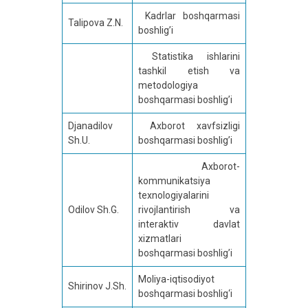
Kadrlar boshqarmasi
Talipova Z.N.
boshlig’i
Statistika ishlarini
tashkil etish va
metodologiya
boshqarmasi boshlig’i
Djanadilov
Axborot xavfsizligi
Sh.U.
boshqarmasi boshlig’i
Axborot-
kommunikatsiya
texnologiyalarini
Odilov Sh.G.
rivojlantirish va
interaktiv davlat
xizmatlari
boshqarmasi boshlig’i
Moliya-iqtisodiyot
Shirinov J.Sh.
boshqarmasi boshlig‘i