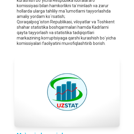
kurashish bo`yicha Respublika idoralararo
komissiyasi bilan hamkorlikni ta`minlash va zarur
hollarda ularga tahliliy ma`lumotlarni tayyorlashda
amaliy yordam ko`rsatish;
Qoraqalpog`iston Republikasi, viloyatlar va Toshkent
shahar statistika boshqarmalari hamda Kadrlarni
qayta tayyorlash va statistika tadqiqotlari
markazining korruptsiyaga qarshi kurashish bo`yicha
komissiyalari faoliyatini muvofiqlashtirib borish.