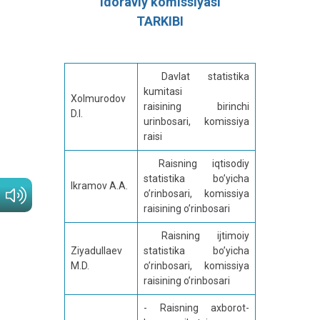
idoraviy komissiyasi
TARKIBI
Davlat statistika
kumitasi
Xolmurodov
raisining birinchi
D.I.
urinbosari, komissiya
raisi
Raisning iqtisodiy
statistika bo’yicha
Ikramov A.A.
o’rinbosari, komissiya
raisining o’rinbosari
Raisning ijtimoiy
Ziyadullaev
statistika bo’yicha
M.D.
o’rinbosari, komissiya
raisining o’rinbosari
- Raisning axborot-