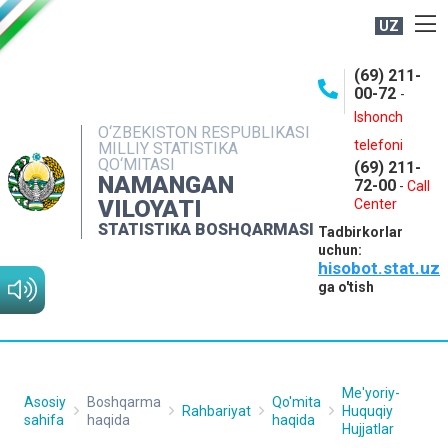
UZ
BOSHQARMA HAQIDA
(69) 211-
00-72
-
OCHIQ MA'LUMOTLAR
Ishonch
O‘ZBEKISTON RESPUBLIKASI
NASHRLAR
telefoni
MILLIY STATISTIKA
QO‘MITASI
(69) 211-
INTERAKTIV XIZMATLAR
NAMANGAN
72-00
-
Call
VILOYATI
MATBUOT XIZMATI
Center
STATISTIKA BOSHQARMASI
Tadbirkorlar
MUROJAATLAR
uchun:
hisobot.stat.uz
KONTAKTLAR
ga o'tish
Me'yoriy-
Asosiy
Boshqarma
Qo'mita
Rahbariyat
Huquqiy
sahifa
haqida
haqida
Hujjatlar