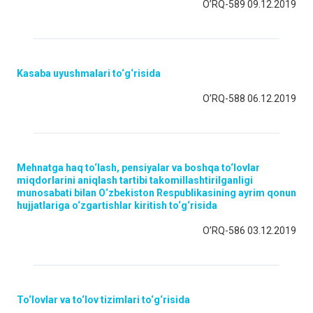
O’RQ-589 09.12.2019
Kasaba uyushmalari to‘g‘risida
O’RQ-588 06.12.2019
Mehnatga haq to‘lash, pensiyalar va boshqa to‘lovlar
miqdorlarini aniqlash tartibi takomillashtirilganligi
munosabati bilan O‘zbekiston Respublikasining ayrim qonun
hujjatlariga o‘zgartishlar kiritish to‘g‘risida
O’RQ-586 03.12.2019
To‘lovlar va to‘lov tizimlari to‘g‘risida