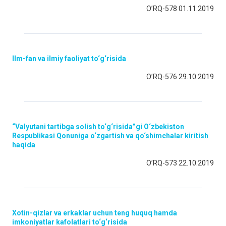
O’RQ-578 01.11.2019
Ilm-fan va ilmiy faoliyat to‘g‘risida
O’RQ-576 29.10.2019
“Valyutani tartibga solish to‘g‘risida”gi O‘zbekiston
Respublikasi Qonuniga o‘zgartish va qo‘shimchalar kiritish
haqida
O’RQ-573 22.10.2019
Xotin-qizlar va erkaklar uchun teng huquq hamda
imkoniyatlar kafolatlari to‘g‘risida