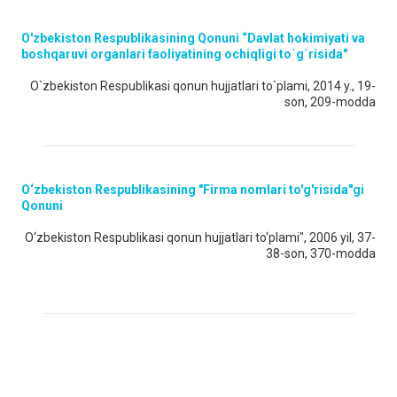
O'zbekiston Respublikasining Qonuni “Davlat hokimiyati va
boshqaruvi organlari faoliyatining ochiqligi to`g`risida"
O`zbekiston Respublikasi qonun hujjatlari to`plami, 2014 y., 19-
son, 209-modda
O‘zbekiston Respublikasining "Firma nomlari to'g'risida"gi
Qonuni
O‘zbekiston Respublikasi qonun hujjatlari to‘plami", 2006 yil, 37-
38-son, 370-modda