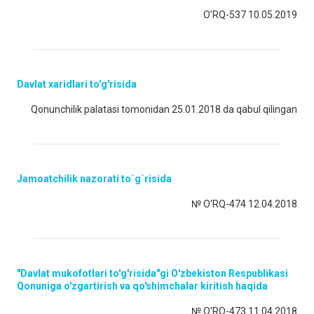
O’RQ-537 10.05.2019
Davlat xaridlari to'g'risida
Qonunchilik palatasi tomonidan 25.01.2018 da qabul qilingan
Jamoatchilik nazorati to`g`risida
№ O'RQ-474 12.04.2018
"Davlat mukofotlari to'g'risida"gi O'zbekiston Respublikasi
Qonuniga o'zgartirish va qo'shimchalar kiritish haqida
№ O'RQ-473 11.04.2018