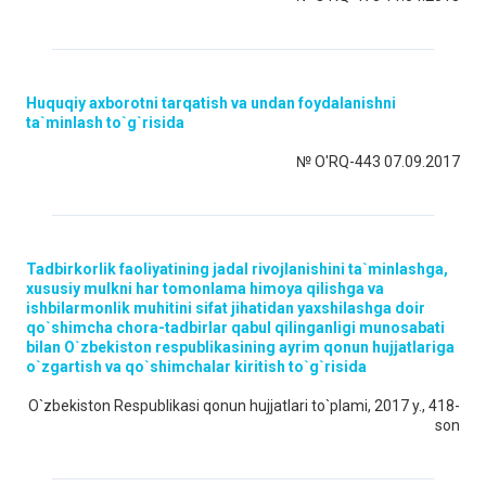
Huquqiy axborotni tarqatish va undan foydalanishni
ta`minlash to`g`risida
№ O'RQ-443 07.09.2017
Tadbirkorlik faoliyatining jadal rivojlanishini ta`minlashga,
xususiy mulkni har tomonlama himoya qilishga va
ishbilarmonlik muhitini sifat jihatidan yaxshilashga doir
qo`shimcha chora-tadbirlar qabul qilinganligi munosabati
bilan O`zbekiston respublikasining ayrim qonun hujjatlariga
o`zgartish va qo`shimchalar kiritish to`g`risida
O`zbekiston Respublikasi qonun hujjatlari to`plami, 2017 y., 418-
son