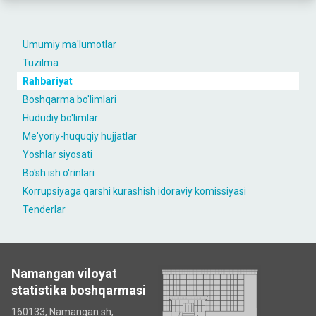
Umumiy ma'lumotlar
Tuzilma
Rahbariyat
Boshqarma bo'limlari
Hududiy bo'limlar
Me'yoriy-huquqiy hujjatlar
Yoshlar siyosati
Bo'sh ish o'rinlari
Korrupsiyaga qarshi kurashish idoraviy komissiyasi
Tenderlar
Namangan viloyat
statistika boshqarmasi
160133, Namangan sh,