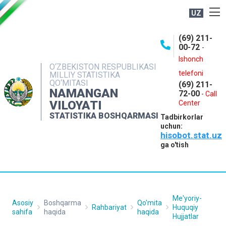
UZ
BOSHQARMA HAQIDA
(69) 211-
00-72
-
OCHIQ MA'LUMOTLAR
Ishonch
O‘ZBEKISTON RESPUBLIKASI
NASHRLAR
telefoni
MILLIY STATISTIKA
QO‘MITASI
(69) 211-
INTERAKTIV XIZMATLAR
NAMANGAN
72-00
-
Call
VILOYATI
MATBUOT XIZMATI
Center
STATISTIKA BOSHQARMASI
Tadbirkorlar
MUROJAATLAR
uchun:
hisobot.stat.uz
KONTAKTLAR
ga o'tish
Me'yoriy-
Asosiy
Boshqarma
Qo'mita
Rahbariyat
Huquqiy
sahifa
haqida
haqida
Hujjatlar