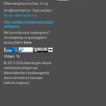
N.Namangoniy ko'chasi, 14-uy.
info@namstat.uz •
Sayt xaritasi
•
Bizga xabar yuboring
Veb-saytdan foydalanish uchun
qo'llanma
Ma`lumotda xato topdingizmi?
Uni belgilang va quyidagilarni
bosing
Ctrl + Enter
Onlayn: 16
© 2013-2026 Namangan viloyat
statistika boshqarmasi
Materiallardan foydalanganda
www.namstat.uz havolani
keltirish majburiy.