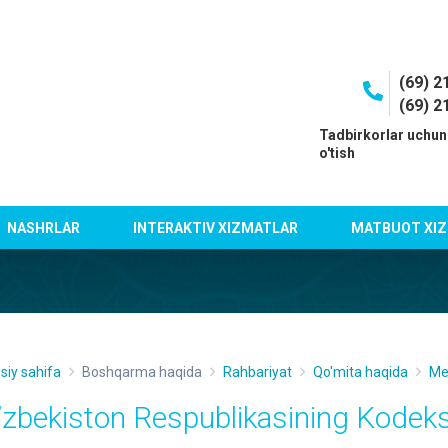
(69) 2
(69) 2
I
Tadbirkorlar uchun
o'tish
NASHRLAR
INTERAKTIV XIZMATLAR
MATBUOT XIZ
siy sahifa
Boshqarma haqida
Rahbariyat
Qo'mita haqida
Me'
’zbekiston Respublikasining Kodeks