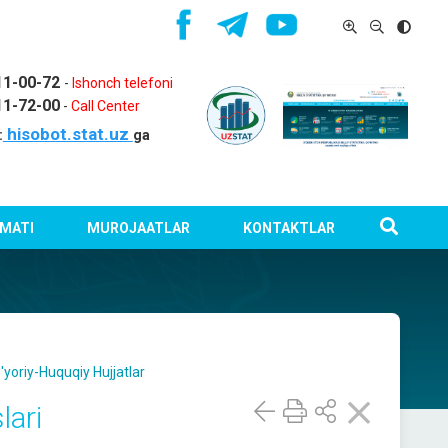
11-00-72
-
Ishonch telefoni
11-72-00
-
Call Center
hisobot.stat.uz
:
ga
MATI
MUROJAATLAR
KONTAKTLAR
yoriy-Huquqiy Hujjatlar
lari