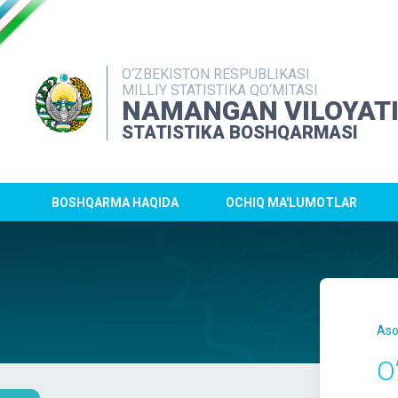
O‘ZBEKISTON RESPUBLIKASI
MILLIY STATISTIKA QO‘MITASI
NAMANGAN VILOYAT
STATISTIKA BOSHQARMASI
BOSHQARMA HAQIDA
OCHIQ MA'LUMOTLAR
Aso
O