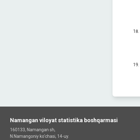
Namangan viloyat statistika boshqarmasi
160133, Namangan sh,
N.Namangoniy ko'chasi, 14-uy.