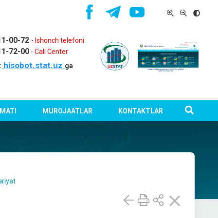
11-00-72
-
Ishonch telefoni
11-72-00
-
Call Center
hisobot.stat.uz
:
ga
MATI
MUROJAATLAR
KONTAKTLAR
riyat