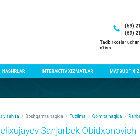
(69) 2
(69) 2
I
Tadbirkorlar uchun
o'tish
NASHRLAR
INTERAKTIV XIZMATLAR
MATBUOT XIZ
siy sahifa
Boshqarma haqida
Tuzilma
Qo'mita haqida
Rahba
elixujayev Sanjarbek Obidxonovich