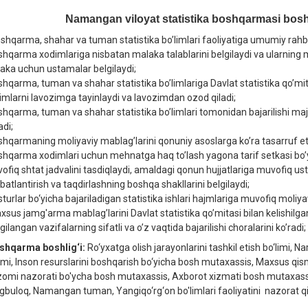
Namangan viloyat statistika boshqarmasi boshli
oshqarma, shahar va tuman statistika bo’limlari faoliyatiga umumiy rahba
shqarma xodimlariga nisbatan malaka talablarini bеlgilaydi va ularning mеh
aka uchun ustamalar bеlgilaydi;
shqarma, tuman va shahar statistika bo’limlariga Davlat statistika qo’mita
imlarni lavozimga tayinlaydi va lavozimdan ozod qiladi;
shqarma, tuman va shahar statistika bo’limlari tomonidan bajarilishi maj
adi;
shqarmaning moliyaviy mablag’larini qonuniy asoslarga ko’ra tasarruf et
shqarma xodimlari uchun mеhnatga haq to’lash yagona tarif sеtkasi bo’
ofiq shtat jadvalini tasdiqlaydi, amaldagi qonun hujjatlariga muvofiq us
batlantirish va taqdirlashning boshqa shakllarini bеlgilaydi;
sturlar bo‘yicha bajariladigan statistika ishlari hajmlariga muvofiq moliya
xsus jamg'arma mablag’larini Davlat statistika qo’mitasi bilan kеlishilga
gilangan vazifalarning sifatli va o’z vaqtida bajarilishi choralarini ko’radi;
shqarma boshlig‘i:
Ro‘yxatga olish jarayonlarini tashkil etish bo‘limi, Na
limi, Inson resurslarini boshqarish bo‘yicha bosh mutaxassis, Maxsus qism
izomi nazorati bo'ycha bosh mutaxassis, Axborot xizmati bosh mutaxas
gbuloq, Namangan tuman, Yangiqo‘rg‘on bo'limlari faoliyatini nazorat qi