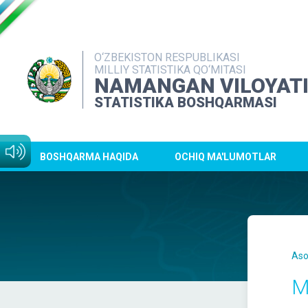
O‘ZBEKISTON RESPUBLIKASI
MILLIY STATISTIKA QO‘MITASI
NAMANGAN VILOYAT
STATISTIKA BOSHQARMASI
BOSHQARMA HAQIDA
OCHIQ MA'LUMOTLAR
Aso
M