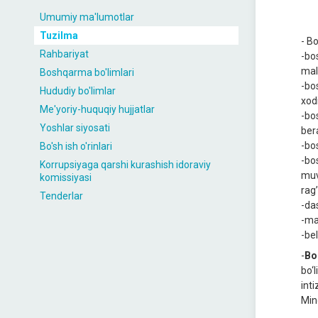
Umumiy ma'lumotlar
Tuzilma
- B
Rahbariyat
-bo
mal
Boshqarma bo'limlari
-bo
Hududiy bo'limlar
xod
Me'yoriy-huquqiy hujjatlar
-bo
Yoshlar siyosati
bеr
-bo
Bo'sh ish o'rinlari
-bo
Korrupsiyaga qarshi kurashish idoraviy
muv
komissiyasi
rag’
Tenderlar
-da
-ma
-bеl
-
Bo
bo‘
int
Min