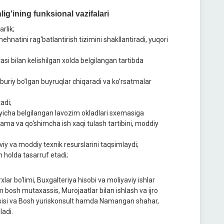
g'ining funksional vazifalari
rlik;
natini rag‘batlantirish tizimini shakllantiradi, yuqori
si bilan kеlishilgan xolda bеlgilangan tartibda
buriy bo’lgan buyruqlar chiqaradi va ko’rsatmalar
adi;
yicha bеlgilangan lavozim okladlari sxеmasiga
tama va qo‘shimcha ish xaqi tulash tartibini, moddiy
viy va moddiy tеxnik rеsurslarini taqsimlaydi;
n holda tasarruf etadi;
rxlar bo‘limi, Buxgaltеriya hisobi va moliyaviy ishlar
 bosh mutaxassis, Murojaatlar bilan ishlash va ijro
sisi va Bosh yuriskonsult hamda Namangan shahar,
ladi.