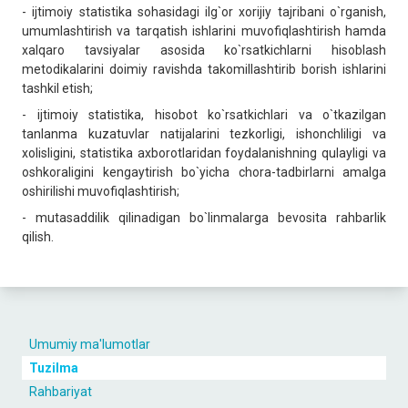
- ijtimoiy statistika sohasidagi ilg`or xorijiy tajribani o`rganish,
umumlashtirish va tarqatish ishlarini muvofiqlashtirish hamda
xalqaro tavsiyalar asosida ko`rsatkichlarni hisoblash
metodikalarini doimiy ravishda takomillashtirib borish ishlarini
tashkil etish;
- ijtimoiy statistika, hisobot ko`rsatkichlari va o`tkazilgan
tanlanma kuzatuvlar natijalarini tezkorligi, ishonchliligi va
xolisligini, statistika axborotlaridan foydalanishning qulayligi va
oshkoraligini kengaytirish bo`yicha chora-tadbirlarni amalga
oshirilishi muvofiqlashtirish;
- mutasaddilik qilinadigan bo`linmalarga bevosita rahbarlik
qilish.
Umumiy ma'lumotlar
Tuzilma
Rahbariyat