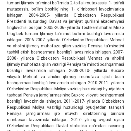
tumani Ijtimoiy ta`minot bo`limida 2-toifali mutaxassis, 1- toifali
mutaxassis, bo`lim boshlig`ining 1- o`rinbosari lavozimlarida
ishlagan. 2004-2005- yillarda O`zbekiston Respublikasi
Prezidenti huzuridagi Davlat va jamiyat qurilishi akademiyasi
tinglovchisi bo`lgan. 2005-2006- yillarda Toshkent shahar Mirzo
Ulug`bek tumani Ijtimoiy ta`minot bo`limi boshlig`i lavozimida
ishlagan. 2006-2007- yillarda O`zbekiston Respublikasi Mehnat
va aholini ijtimoiy muhofaza qilish vazirligi Pensiya ta`minotini
tashkil etish boshqarmasi boshlig`i lavozimida ishlagan. 2007-
2008- yillarda O`zbekiston Respublikasi Mehnat va aholini
ijtimoiy muhofaza qilish vazirligi Pensiya ta`minoti boshqarmasi
boshlig`i lavozimida ishlagan. 2008-2010- yillarda Buxoro
viloyati Mehnat va aholini ijtimoiy muhofaza qilish bosh
boshqarmasi boshlig`i lavozimida ishlagan. 2010-2011- yillarda
O`zbekiston Respublikasi Moliya vazirligi huzuridagi byudjetdan
tashqari Pensiya jamg`armasining Buxoro viloyati boshqarmasi
boshlig`i lavozimida ishlagan. 2011-2017- yillarda O`zbekiston
Respublikasi Moliya vazirligi huzuridagi byudjetdan tashqari
Pensiya jamg`armasi ijro etuvchi direktorining birinchi
o`rinbosari lavozimida ishlagan. 2017- yilning avgust oyida
O`zbekiston Respublikasi Davlat statistika qo`mitasi raisining