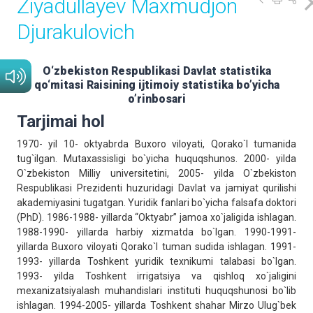
Ziyadullayev Maxmudjon
Djurakulovich
O‘zbekiston Respublikаsi Dаvlаt stаtistikа
qo‘mitаsi Rаisining ijtimoiy statistika bo’yicha
o’rinbosari
Tarjimai hol
1970- yil 10- oktyabrda Buxoro viloyati, Qorako`l tumanida
tug`ilgan. Mutaxassisligi bo`yicha huquqshunos. 2000- yilda
O`zbekiston Milliy universitetini, 2005- yilda O`zbekiston
Respublikasi Prezidenti huzuridagi Davlat va jamiyat qurilishi
akademiyasini tugatgan. Yuridik fanlari bo`yicha falsafa doktori
(PhD). 1986-1988- yillarda “Oktyabr” jamoa xo`jaligida ishlagan.
1988-1990- yillarda harbiy xizmatda bo`lgan. 1990-1991-
yillarda Buxoro viloyati Qorako`l tuman sudida ishlagan. 1991-
1993- yillarda Toshkent yuridik texnikumi talabasi bo`lgan.
1993- yilda Toshkent irrigatsiya va qishloq xo`jaligini
mexanizatsiyalash muhandislari instituti huquqshunosi bo`lib
ishlagan. 1994-2005- yillarda Toshkent shahar Mirzo Ulug`bek