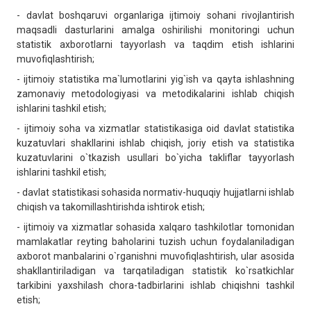
- davlat boshqaruvi organlariga ijtimoiy sohani rivojlantirish
maqsadli dasturlarini amalga oshirilishi monitoringi uchun
statistik axborotlarni tayyorlash va taqdim etish ishlarini
muvofiqlashtirish;
- ijtimoiy statistika ma`lumotlarini yig`ish va qayta ishlashning
zamonaviy metodologiyasi va metodikalarini ishlab chiqish
ishlarini tashkil etish;
- ijtimoiy soha va xizmatlar statistikasiga oid davlat statistika
kuzatuvlari shakllarini ishlab chiqish, joriy etish va statistika
kuzatuvlarini o`tkazish usullari bo`yicha takliflar tayyorlash
ishlarini tashkil etish;
- davlat statistikasi sohasida normativ-huquqiy hujjatlarni ishlab
chiqish va takomillashtirishda ishtirok etish;
- ijtimoiy va xizmatlar sohasida xalqaro tashkilotlar tomonidan
mamlakatlar reyting baholarini tuzish uchun foydalaniladigan
axborot manbalarini o`rganishni muvofiqlashtirish, ular asosida
shakllantiriladigan va tarqatiladigan statistik ko`rsatkichlar
tarkibini yaxshilash chora-tadbirlarini ishlab chiqishni tashkil
etish;