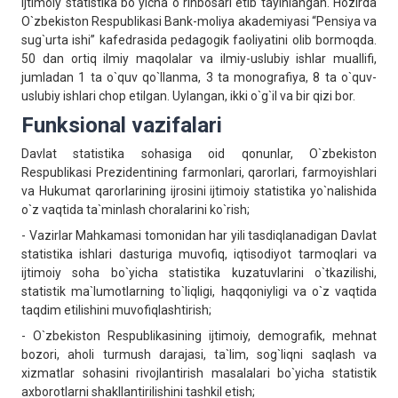
ijtimoiy statistika bo`yicha o`rinbosari etib tayinlangan. Hozirda
O`zbekiston Respublikasi Bank-moliya akademiyasi “Pensiya va
sug`urta ishi” kafedrasida pedagogik faoliyatini olib bormoqda.
50 dan ortiq ilmiy maqolalar va ilmiy-uslubiy ishlar muallifi,
jumladan 1 ta o`quv qo`llanma, 3 ta monografiya, 8 ta o`quv-
uslubiy ishlari chop etilgan. Uylangan, ikki o`g`il va bir qizi bor.
Funksional vazifalari
Davlat statistika sohasiga oid qonunlar, O`zbekiston
Respublikasi Prezidentining farmonlari, qarorlari, farmoyishlari
va Hukumat qarorlarining ijrosini ijtimoiy statistika yo`nalishida
o`z vaqtida ta`minlash choralarini ko`rish;
- Vazirlar Mahkamasi tomonidan har yili tasdiqlanadigan Davlat
statistika ishlari dasturiga muvofiq, iqtisodiyot tarmoqlari va
ijtimoiy soha bo`yicha statistika kuzatuvlarini o`tkazilishi,
statistik ma`lumotlarning to`liqligi, haqqoniyligi va o`z vaqtida
taqdim etilishini muvofiqlashtirish;
- O`zbekiston Respublikasining ijtimoiy, demografik, mehnat
bozori, aholi turmush darajasi, ta`lim, sog`liqni saqlash va
xizmatlar sohasini rivojlantirish masalalari bo`yicha statistik
axborotlarni shakllantirilishini tashkil etish;