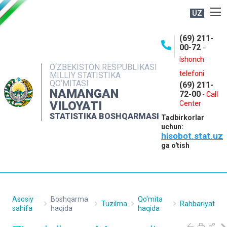
UZ
BOSHQARMA HAQIDA
(69) 211-
00-72
-
OCHIQ MA'LUMOTLAR
Ishonch
O‘ZBEKISTON RESPUBLIKASI
NASHRLAR
telefoni
MILLIY STATISTIKA
QO‘MITASI
(69) 211-
INTERAKTIV XIZMATLAR
NAMANGAN
72-00
-
Call
VILOYATI
MATBUOT XIZMATI
Center
STATISTIKA BOSHQARMASI
Tadbirkorlar
MUROJAATLAR
uchun:
hisobot.stat.uz
KONTAKTLAR
ga o'tish
Asosiy
Boshqarma
Qo'mita
Tuzilma
Rahbariyat
sahifa
haqida
haqida