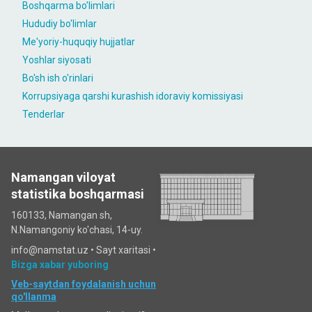
Boshqarma bo'limlari
Hududiy bo'limlar
Me'yoriy-huquqiy hujjatlar
Yoshlar siyosati
Bo'sh ish o'rinlari
Korrupsiyaga qarshi kurashish idoraviy komissiyasi
Tenderlar
Namangan viloyat
statistika boshqarmasi
160133, Namangan sh,
N.Namangoniy ko'chasi, 14-uy.
info@namstat.uz •
Sayt xaritasi
•
Bizga xabar yuboring
Veb-saytdan foydalanish uchun
qo'llanma