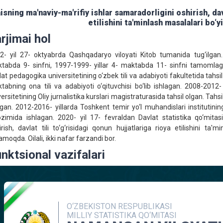
isning ma'naviy-ma'rifiy ishlar samaradorligini oshirish, davl
etilishini ta'minlash masalalari bo‘
rjimai hol
2- yil 27- oktyabrda Qashqadaryo viloyati Kitob tumanida tug‘ilgan
tabda 9- sinfni, 1997-1999- yillar 4- maktabda 11- sinfni tamomla
lat pedagogika universitetining o‘zbek tili va adabiyoti fakultetida tahsi
tabning ona tili va adabiyoti o‘qituvchisi bo‘lib ishlagan. 2008-2012-
versitetining Oliy jurnalistika kurslari magistraturasida tahsil olgan. Ta
agan. 2012-2016- yillarda Toshkent temir yo‘l muhandislari institutinin
ozimida ishlagan. 2020- yil 17- fevraldan Davlat statistika qo‘mitas
irish, davlat tili to‘g‘risidagi qonun hujjatlariga rioya etilishini ta
amoqda. Oilali, ikki nafar farzandi bor.
nktsional vazifalari