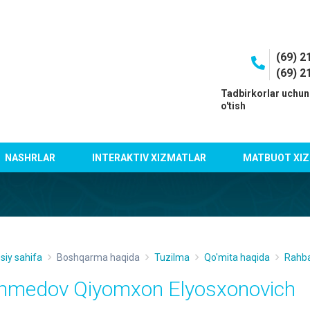
(69) 2
(69) 2
I
Tadbirkorlar uchun
o'tish
NASHRLAR
INTERAKTIV XIZMATLAR
MATBUOT XIZ
siy sahifa
Boshqarma haqida
Tuzilma
Qo'mita haqida
Rahba
hmedov Qiyomxon Elyosxonovich