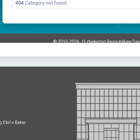
ng
Ctrl + Enter