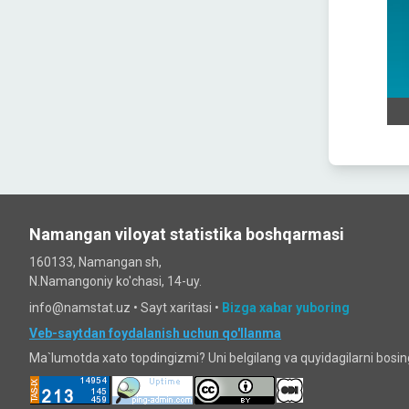
Namangan viloyat statistika boshqarmasi
160133, Namangan sh,
N.Namangoniy ko'chasi, 14-uy.
info@namstat.uz •
Sayt xaritasi
•
Bizga xabar yuboring
Veb-saytdan foydalanish uchun qo'llanma
Ma`lumotda xato topdingizmi? Uni belgilang va quyidagilarni bosi