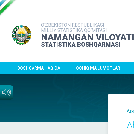
O‘ZBEKISTON RESPUBLIKASI
MILLIY STATISTIKA QO‘MITASI
NAMANGAN VILOYAT
STATISTIKA BOSHQARMASI
BOSHQARMA HAQIDA
OCHIQ MA'LUMOTLAR
Aso
A