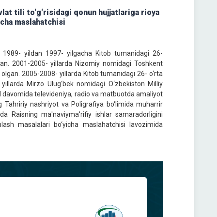
at tili to‘g‘risidagi qonun hujjatlariga rioya
yicha maslahatchisi
. 1989- yildan 1997- yilgacha Kitob tumanidagi 26-
gan. 2001-2005- yillarda Nizomiy nomidagi Toshkent
l olgan. 2005-2008- yillarda Kitob tumanidagi 26- o‘rta
 yillarda Mirzo Ulug‘bek nomidagi O‘zbekiston Milliy
hsil davomida televideniya, radio va matbuotda amaliyot
g Tahririy nashriyot va Poligrafiya bo‘limida muharrir
ida Raisning ma'naviyma'rifiy ishlar samaradorligini
'minlash masalalari bo‘yicha maslahatchisi lavozimida