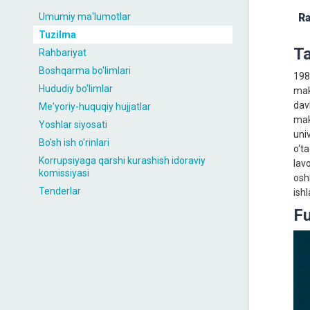
Umumiy ma'lumotlar
Ra
Tuzilma
Ta
Rahbariyat
Boshqarma bo'limlari
198
Hududiy bo'limlar
mak
dav
Me'yoriy-huquqiy hujjatlar
mak
Yoshlar siyosati
uni
Bo'sh ish o'rinlari
o‘t
Korrupsiyaga qarshi kurashish idoraviy
lav
komissiyasi
osh
Tenderlar
ishl
Fu