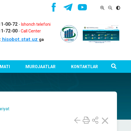
11-00-72
-
Ishonch telefoni
11-72-00
-
Call Center
hisobot.stat.uz
:
ga
MATI
MUROJAATLAR
KONTAKTLAR
riyat