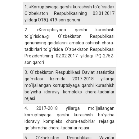
1.
«Korruptsiyaga qarshi kurashish to`g`risida»
O`zbekiston Respublikasining 03.01.2017
yildagi O`RQ-419-son qonuni
2.
«Korruptsiyaga qarshi kurashish
to`g`risida»gi O`zbekiston Respublikasi
qonunining qoidalarini amalga oshirish chora-
tadbirlari to`g`risida O`zbekiston Respublikasi
Prezidentining 02.02.2017 yildagi PQ-2752-
son qarori
3.
O`zbekiston Respublikasi Davlat statistika
qo`mitasi tizimida 2017-2018 yillarga
mo`ljallangan korruptsiyaga qarshi kurashish
bo`yicha idoraviy kompleks chora-tadbirlar
rejasi
4.
2017-2018 yillarga mo`ljallangan
korruptsiyaga qarshi kurashish bo`yicha
idoraviy kompleks chora-tadbirlar rejasiga
qo`shimcha chora-tadbirlar rejasi
5.
O`zbekiston Respublikasi Vazirlar