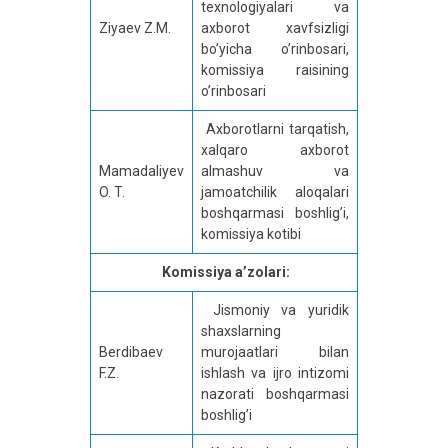
texnologiyalari va
Ziyaev Z.M.
axborot xavfsizligi
bo’yicha o’rinbosari,
komissiya raisining
o’rinbosari
Axborotlarni tarqatish,
xalqaro axborot
Mamadaliyev
almashuv va
O. T.
jamoatchilik aloqalari
boshqarmasi boshlig’i,
komissiya kotibi
Komissiya a’zolari:
Jismoniy va yuridik
shaxslarning
Berdibaev
murojaatlari bilan
F.Z.
ishlash va ijro intizomi
nazorati boshqarmasi
boshlig’i