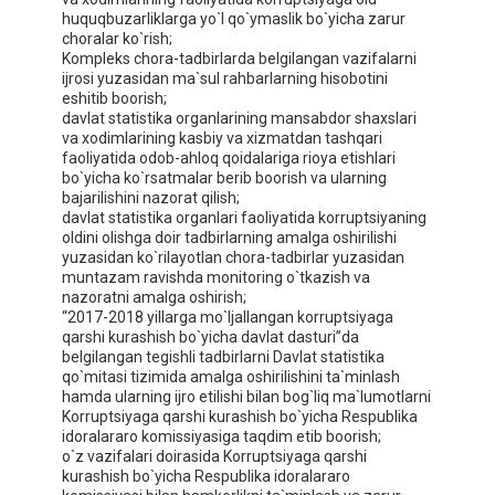
huquqbuzarliklarga yo`l qo`ymaslik bo`yicha zarur
choralar ko`rish;
Kompleks chora-tadbirlarda belgilangan vazifalarni
ijrosi yuzasidan ma`sul rahbarlarning hisobotini
eshitib boorish;
davlat statistika organlarining mansabdor shaxslari
va xodimlarining kasbiy va xizmatdan tashqari
faoliyatida odob-ahloq qoidalariga rioya etishlari
bo`yicha ko`rsatmalar berib boorish va ularning
bajarilishini nazorat qilish;
davlat statistika organlari faoliyatida korruptsiyaning
oldini olishga doir tadbirlarning amalga oshirilishi
yuzasidan ko`rilayotlan chora-tadbirlar yuzasidan
muntazam ravishda monitoring o`tkazish va
nazoratni amalga oshirish;
“2017-2018 yillarga mo`ljallangan korruptsiyaga
qarshi kurashish bo`yicha davlat dasturi”da
belgilangan tegishli tadbirlarni Davlat statistika
qo`mitasi tizimida amalga oshirilishini ta`minlash
hamda ularning ijro etilishi bilan bog`liq ma`lumotlarni
Korruptsiyaga qarshi kurashish bo`yicha Respublika
idoralararo komissiyasiga taqdim etib boorish;
o`z vazifalari doirasida Korruptsiyaga qarshi
kurashish bo`yicha Respublika idoralararo