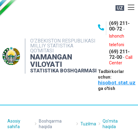
UZ
BOSHQARMA HAQIDA
(69) 211-
00-72
-
OCHIQ MA'LUMOTLAR
Ishonch
O‘ZBEKISTON RESPUBLIKASI
NASHRLAR
telefoni
MILLIY STATISTIKA
QO‘MITASI
(69) 211-
INTERAKTIV XIZMATLAR
NAMANGAN
72-00
-
Call
VILOYATI
MATBUOT XIZMATI
Center
STATISTIKA BOSHQARMASI
Tadbirkorlar
MUROJAATLAR
uchun:
hisobot.stat.uz
KONTAKTLAR
ga o'tish
Asosiy
Boshqarma
Qo'mita
Tuzilma
sahifa
haqida
haqida