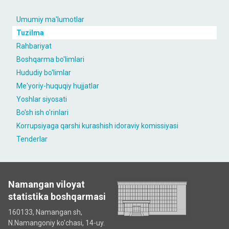
Umumiy ma'lumotlar
Tuzilma
Rahbariyat
Boshqarma bo'limlari
Hududiy bo'limlar
Me'yoriy-huquqiy hujjatlar
Yoshlar siyosati
Bo'sh ish o'rinlari
Korrupsiyaga qarshi kurashish idoraviy komissiyasi
Tenderlar
Namangan viloyat
statistika boshqarmasi
160133, Namangan sh,
N.Namangoniy ko'chasi, 14-uy.