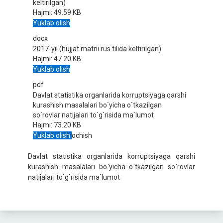
keltirilgan)
Hajmi:
49.59 KB
Yuklab olish
docx
2017-yil (hujjat matni rus tilida keltirilgan)
Hajmi:
47.20 KB
Yuklab olish
pdf
Davlat statistika organlarida korruptsiyaga qarshi
kurashish masalalari bo`yicha o`tkazilgan
so`rovlar natijalari to`g`risida ma`lumot
Hajmi:
73.20 KB
Yuklab olish
ochish
Davlat statistika organlarida korruptsiyaga qarshi
kurashish masalalari bo`yicha o`tkazilgan so`rovlar
natijalari to`g`risida ma`lumot