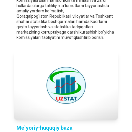
komissiyasi bilan hamkorlikni ta`minlash va zarur
hollarda ularga tahliliy ma`lumotlarni tayyorlashda
amaliy yordam ko`rsatish;
Qoraqalpog`iston Republikasi, viloyatlar va Toshkent
shahar statistika boshqarmalari hamda Kadrlarni
qayta tayyorlash va statistika tadqiqotlari
markazining korruptsiyaga qarshi kurashish bo`yicha
komissiyalari faoliyatini muvofiqlashtirib borish.
Me`yoriy-huquqiy baza