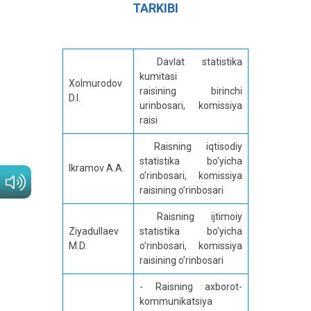
TARKIBI
Davlat statistika
kumitasi
Xolmurodov
raisining birinchi
D.I.
urinbosari, komissiya
raisi
Raisning iqtisodiy
statistika bo’yicha
Ikramov A.A.
o’rinbosari, komissiya
raisining o’rinbosari
Raisning ijtimoiy
Ziyadullaev
statistika bo’yicha
M.D.
o’rinbosari, komissiya
raisining o’rinbosari
- Raisning axborot-
kommunikatsiya