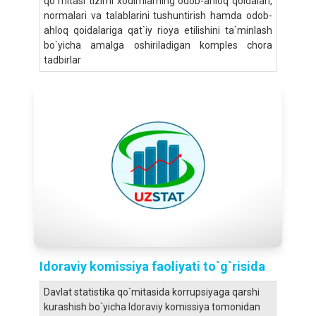
qo`mitasi tizimi xodimlarning odob-ahloq qoidalari,
normalari va talablarini tushuntirish hamda odob-
ahloq qoidalariga qat`iy rioya etilishini ta`minlash
bo`yicha amalga oshiriladigan komples chora
tadbirlar
Idoraviy komissiya faoliyati to`g`risida
Davlat statistika qo`mitasida korrupsiyaga qarshi
kurashish bo`yicha Idoraviy komissiya tomonidan