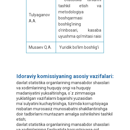
tashkil etish va
metodologiya
Tulyaganov
boshqarmasi
A.A.
boshlig’ining
o’rinbosari, kasaba
uyushma qo’mitasi raisi
Musaev Q.A.
Yuridik bo’lim boshlig’i
Idoraviy komissiyaning asosiy vazifalari:
davlat statistika organlarining mansabdor shaxslari
va xodimlarining huquqiy ongi va huquqiy
madaniyatini yuksaltirishga, o`z zimmasiga
yuklatilgan vazifalarni bajarishi yuzasidan
ma`sulyatini kuchaytirishga, tizimda korruptsiyaga
nisbatan murosasiz munosabatni shakllantirishga
doir tadbirlarni muntazam amalga oshirilishini tashkil
etish;
davlat statistika organlarining mansabdor shaxslari
va xodimlarining faoliyatida korruptsiyaga oid