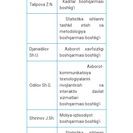
Kadrlar boshqarmasi
Talipova Z.N.
boshlig’i
Statistika ishlarini
tashkil etish va
metodologiya
boshqarmasi boshlig’i
Djanadilov
Axborot xavfsizligi
Sh.U.
boshqarmasi boshlig’i
Axborot-
kommunikatsiya
texnologiyalarini
Odilov Sh.G.
rivojlantirish va
interaktiv davlat
xizmatlari
boshqarmasi boshlig’i
Moliya-iqtisodiyot
Shirinov J.Sh.
boshqarmasi boshlig‘i
Statistika ishlarini