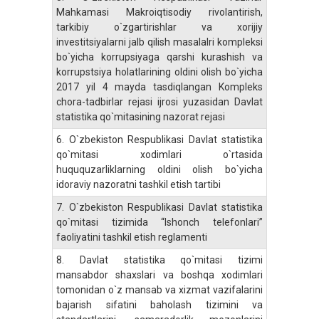
Mahkamasi Makroiqtisodiy rivolantirish,
tarkibiy o`zgartirishlar va xorijiy
investitsiyalarni jalb qilish masalalri kompleksi
bo`yicha korrupsiyaga qarshi kurashish va
korrupstsiya holatlarining oldini olish bo`yicha
2017 yil 4 mayda tasdiqlangan Kompleks
chora-tadbirlar rejasi ijrosi yuzasidan Davlat
statistika qo`mitasining nazorat rejasi
6.
O`zbekiston Respublikasi Davlat statistika
qo`mitasi xodimlari o`rtasida
huququzarliklarning oldini olish bo`yicha
idoraviy nazoratni tashkil etish tartibi
7.
O`zbekiston Respublikasi Davlat statistika
qo`mitasi tizimida “Ishonch telefonlari”
faoliyatini tashkil etish reglamenti
8.
Davlat statistika qo`mitasi tizimi
mansabdor shaxslari va boshqa xodimlari
tomonidan o`z mansab va xizmat vazifalarini
bajarish sifatini baholash tizimini va