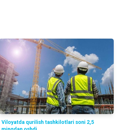
Viloyatda qurilish tashkilotlari soni 2,5
mingdan oshdi