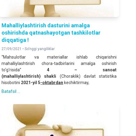
Mahalliylashtirish dasturini amalga
oshirishda qatnashayotgan tashkilotlar
diqqatiga !
27/09/2021 •
So'nggi yangiliklar
“Mahsulotlar va materiallar ishlab chiqarishni
mahalliylashtirish chora-tadbirlarini amalga oshirish
to‘g‘risida”
4
–
sanoat
(mahalliylashtirish)
shakli
(Choraklik) davlat statistika
hisobotini
2021
-
yil
5
-
ok
tabrdan
kechiktirmay,
Batafsil ...