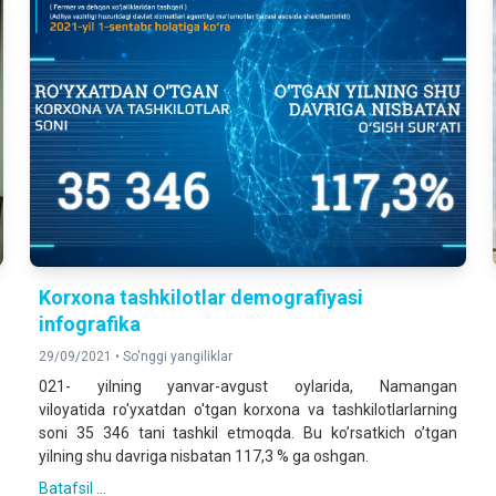
Korxona tashkilotlar demografiyasi
infografika
29/09/2021 •
So'nggi yangiliklar
021- yilning yanvar-avgust oylarida, Namangan
viloyatida ro'yxatdan o'tgan korxona va tashkilotlarlarning
soni 35 346 tani tashkil etmoqda. Bu koʼrsatkich oʼtgan
yilning shu davriga nisbatan 117,3 % ga oshgan.
Batafsil ...