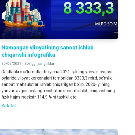
Namangan viloyatining sanoat ishlab
chiqarishi infografika
30/09/2021 •
So'nggi yangiliklar
Dastlabki ma’lumotlar bo‘yicha 2021- yilning yanvar-avgust
oylarida viloyat korxonalari tomonidan 8333,3 mlrd. so‘mlik
sanoat mahsulotlari ishlab chiqarilgan bo‘lib, 2020- yilning
yanvar-avgust oylariga nisbatan sanoat ishlab chiqarishning
fizik hajm indeksi* 114,9 % ni tashkil etdi.
Batafsil ...