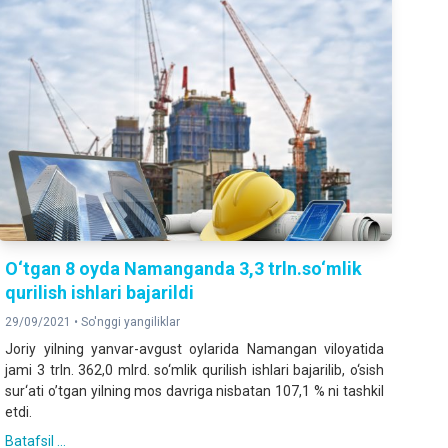
O‘tgan 8 oyda Namanganda 3,3 trln.so‘mlik
qurilish ishlari bajarildi
29/09/2021 •
So'nggi yangiliklar
Joriy yilning yanvar-avgust oylarida Namangan viloyatida
jami 3 trln. 362,0 mlrd. so‘mlik qurilish ishlari bajarilib, o‘sish
sur‘ati o’tgan yilning mos davriga nisbatan 107,1 % ni tashkil
etdi.
Batafsil ...