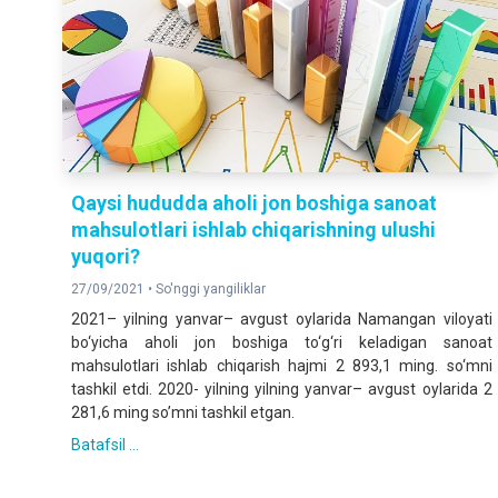
Qaysi hududda aholi jon boshiga sanoat
mahsulotlari ishlab chiqarishning ulushi
yuqori?
27/09/2021 •
So'nggi yangiliklar
2021– yilning yanvar– avgust oylarida Namangan viloyati
bo‘yicha aholi jon boshiga to‘g‘ri keladigan sanoat
mahsulotlari ishlab chiqarish hajmi 2 893,1 ming. so‘mni
tashkil etdi. 2020- yilning yilning yanvar– avgust oylarida 2
281,6 ming so’mni tashkil etgan.
Batafsil ...