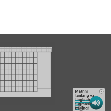
Matnni
tanlang va
tinglash
tugmasini
bosing!