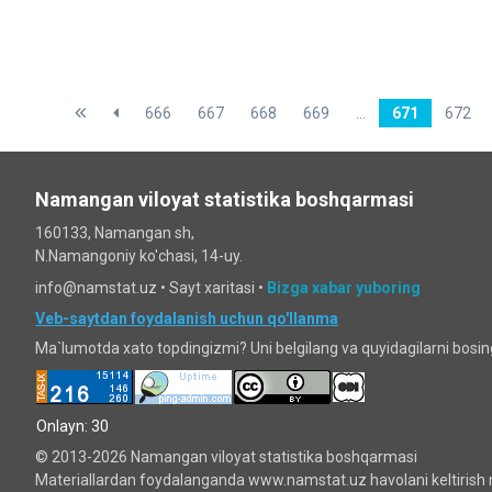
666
667
668
669
...
671
672
Namangan viloyat statistika boshqarmasi
160133, Namangan sh,
N.Namangoniy ko'chasi, 14-uy.
info@namstat.uz •
Sayt xaritasi
•
Bizga xabar yuboring
Veb-saytdan foydalanish uchun qo'llanma
Ma`lumotda xato topdingizmi? Uni belgilang va quyidagilarni bosi
Onlayn: 30
© 2013-2026 Namangan viloyat statistika boshqarmasi
Materiallardan foydalanganda www.namstat.uz havolani keltirish 