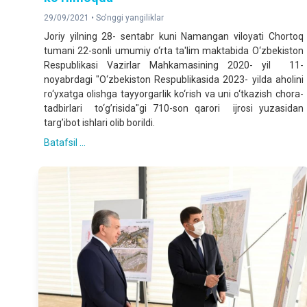
29/09/2021 •
So'nggi yangiliklar
Joriy yilning 28- sentabr kuni Namangan viloyati Chortoq
tumani 22-sonli umumiy o‘rta ta'lim maktabida O‘zbekiston
Respublikasi Vazirlar Mahkamasining 2020- yil 11-
noyabrdagi "O‘zbekiston Respublikasida 2023- yilda aholini
ro‘yxatga olishga tayyorgarlik ko‘rish va uni o‘tkazish chora-
tadbirlari to‘g’risida"gi 710-son qarori ijrosi yuzasidan
targ’ibot ishlari olib borildi.
Batafsil ...