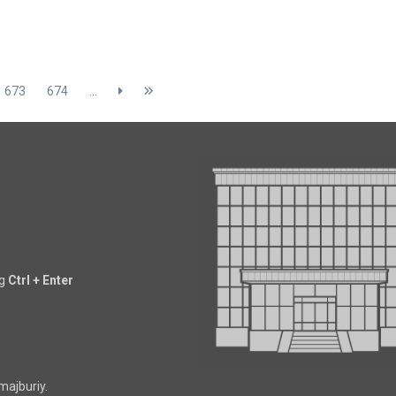
673
674
...
ng
Ctrl + Enter
majburiy.