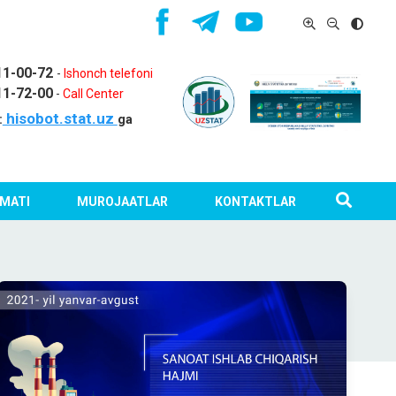
11-00-72
-
Ishonch telefoni
11-72-00
-
Call Center
hisobot.stat.uz
:
ga
MATI
MUROJAATLAR
KONTAKTLAR