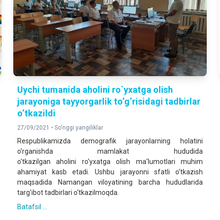
Uychi tumanida aholini ro`yxatga olish
jarayoniga tayyorgarlik to‘g‘risidagi tadbirlar
o‘tkazildi
27/09/2021 •
So'nggi yangiliklar
Respublikamizda demografik jarayonlarning holatini
o'rganishda mamlakat hududida
o'tkazilgan
aholini
ro'yxatga
olish
ma'lumotlari muhim
ahamiyat kasb etadi. Ushbu jarayonni sfatli o‘tkazish
maqsadida Namangan viloyatining barcha hududlarida
targ'ibot tadbirlari o‘tkazilmoqda.
Batafsil ...