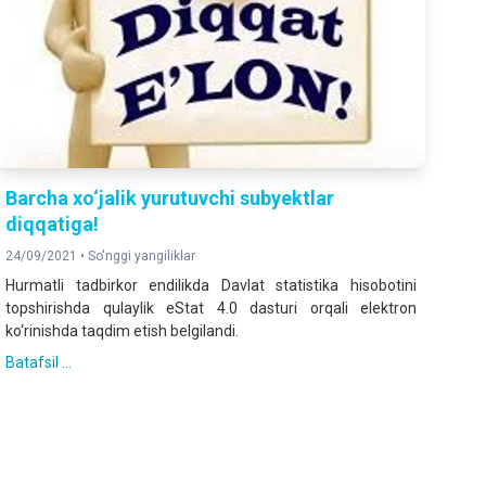
Barcha xo‘jalik yurutuvchi subyektlar
diqqatiga!
24/09/2021 •
So'nggi yangiliklar
Hurmatli tadbirkor endilikda Davlat statistika hisobotini
topshirishda qulaylik eStat 4.0 dasturi orqali elektron
ko‘rinishda taqdim etish belgilandi.
Batafsil ...