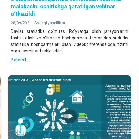
malakasini oshirishga qaratilgan vebinar
o‘tkazildi
28/09/2021 •
So'nggi yangiliklar
Davlat statistika qo‘mitasi Ro‘yxatga olish jarayonlarini
tashkil etish va o‘tkazish boshqarmasi tomonidan hududiy
statistika boshqarmalari bilan videokonferensaloqa tizimi
orqali seminar tashkil etildi.
Batafsil ...