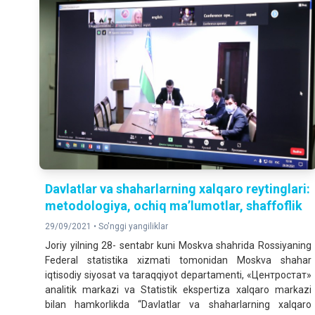
Davlatlar va shaharlarning xalqaro reytinglari:
metodologiya, ochiq ma’lumotlar, shaffoflik
29/09/2021 •
So'nggi yangiliklar
Joriy yilning 28- sentabr kuni Moskva shahrida Rossiyaning
Federal statistika xizmati tomonidan Moskva shahar
iqtisodiy siyosat va taraqqiyot departamenti, «Центростат»
analitik markazi va Statistik ekspertiza xalqaro markazi
bilan hamkorlikda “Davlatlar va shaharlarning xalqaro