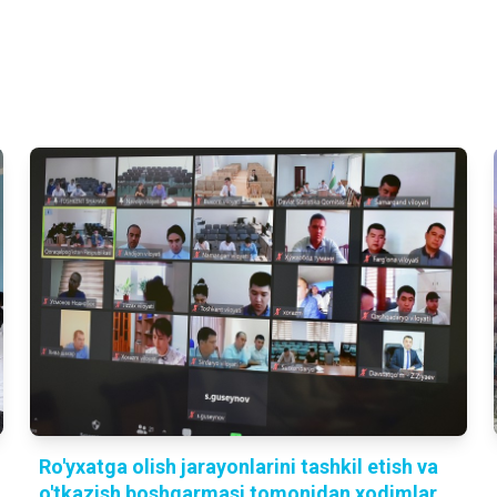
Ro'yxatga olish jarayonlarini tashkil etish va
o'tkazish boshqarmasi tomonidan xodimlar