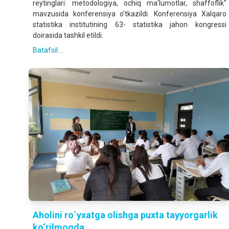
reytinglari: metodologiya, ochiq ma’lumotlar, shaffoflik"
mavzusida konferensiya o'tkazildi. Konferensiya Xalqaro
statistika institutining 63- statistika jahon kongressi
doirasida tashkil etildi.
Batafsil ...
Aholini ro`yxatga olishga puxta tayyorgarlik
ko‘rilmoqda