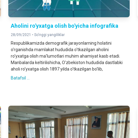
Aholini ro'yxatga olish bo'yicha infografika
28/09/2021 •
So'nggi yangiliklar
Respublikamizda demografik jarayonlarning holatini
o'rganishda mamlakat hududida o'tkazilgan aholini
ro'yxatga olish ma'lumotlari muhim ahamiyat kasb etadi.
Manbalarda keltirilishicha, O'zbekiston hududida dastlabki
aholi ro'yxatga olish 1897 yilda o'tkazilgan bo'lib,
Batafsil ...