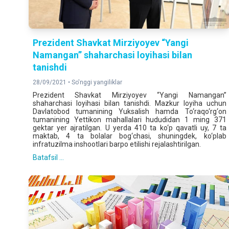
Prezident Shavkat Mirziyoyev “Yangi
Namangan” shaharchasi loyihasi bilan
tanishdi
28/09/2021 •
So'nggi yangiliklar
Prezident Shavkat Mirziyoyev “Yangi Namangan”
shaharchasi loyihasi bilan tanishdi. Mazkur loyiha uchun
Davlatobod tumanining Yuksalish hamda To‘raqo‘rg‘on
tumanining Yettikon mahallalari hududidan 1 ming 371
gektar yer ajratilgan. U yerda 410 ta ko‘p qavatli uy, 7 ta
maktab, 4 ta bolalar bog‘chasi, shuningdek, ko‘plab
infratuzilma inshootlari barpo etilishi
rejalashtirilgan.
Batafsil ...