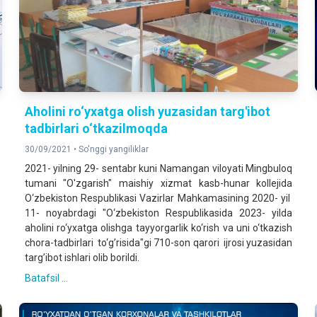
Aholini ro‘yxatga olish yuzasidan targ'ibot
tadbirlari o‘tkazilmoqda
30/09/2021 •
So'nggi yangiliklar
2021- yilning 29- sentabr kuni Namangan viloyati Mingbuloq
tumani "O'zgarish" maishiy xizmat kasb-hunar kollejida
O‘zbekiston Respublikasi Vazirlar Mahkamasining 2020- yil
11- noyabrdagi "O‘zbekiston Respublikasida 2023- yilda
aholini ro‘yxatga olishga tayyorgarlik ko‘rish va uni o‘tkazish
chora-tadbirlari to‘g’risida"gi 710-son qarori ijrosi yuzasidan
targ’ibot ishlari olib borildi.
Batafsil ...