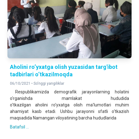
Aholini ro‘yxatga olish yuzasidan targ'ibot
tadbirlari o‘tkazilmoqda
06/10/2021 •
So'nggi yangiliklar
Respublikamizda demografik jarayonlarning holatini
o'rganishda mamlakat hududida
o'tkazilgan
aholini
ro'yxatga
olish
ma'lumotlari muhim
ahamiyat kasb etadi. Ushbu jarayonni sfatli o‘tkazish
maqsadida Namangan viloyatining barcha hududlarida
Batafsil ...