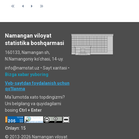
Namangan viloyat
statistika boshqarmasi
160133, Namangan sh,
N.Namangoniy ko'chasi, 14-uy.
info@namstat.uz •
Sayt xaritasi
•
Bizga xabar yuboring
Veb-saytdan foydalanish uchun
qo'llanma
Ma`lumotda xato topdingizmi?
Uni belgilang va quyidagilarni
bosing
Ctrl + Enter
Onlayn: 15
© 2013-2026 Namangan viloyat