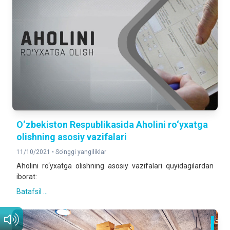
O‘zbekiston Respublikasida Аholini ro‘yxatga
olishning asosiy vazifalari
11/10/2021 •
So'nggi yangiliklar
Аholini ro‘yxatga olishning asosiy vazifalari quyidagilardan
iborat:
Batafsil ...