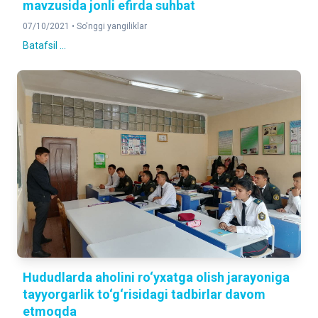
mavzusida jonli efirda suhbat
07/10/2021 •
So'nggi yangiliklar
Batafsil ...
Hududlarda aholini ro‘yxatga olish jarayoniga
tayyorgarlik to‘g‘risidagi tadbirlar davom
etmoqda