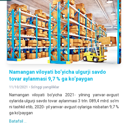
Namangan viloyati bo‘yicha ulgurji savdo
tovar aylanmasi 9,7 % ga ko‘paygan
11/10/2021 •
So'nggi yangiliklar
Namangan viloyati bo‘yicha 2021- yilning yanvar-avgust
oylarida ulgurji savdo tovar aylanmasi 3 trln. 089,4 mlrd. so‘m
ni tashkil etib, 2020- yil yanvar-avgust oylariga nisbatan 9,7 %
ga ko‘рaygan
Batafsil ...