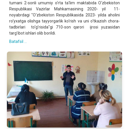
tumani 2-sonli umumiy o‘rta ta'lim maktabida O‘zbekiston
Respublikasi Vazirlar Mahkamasining 2020- yil 11-
noyabrdagi "O‘zbekiston Respublikasida 2023- yilda aholini
ro‘yxatga olishga tayyorgarlik ko‘rish va uni o‘tkazish chora-
tadbirlari to‘g’risida"gi 710-son qarori ijrosi yuzasidan
targ’ibot ishlari olib borildi.
Batafsil ...