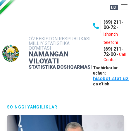
UZ
BOSHQARMA HAQIDA
(69) 211-
00-72
-
OCHIQ MA'LUMOTLAR
Ishonch
O‘ZBEKISTON RESPUBLIKASI
NASHRLAR
telefoni
MILLIY STATISTIKA
QO‘MITASI
(69) 211-
INTERAKTIV XIZMATLAR
NAMANGAN
72-00
-
Call
VILOYATI
MATBUOT XIZMATI
Center
STATISTIKA BOSHQARMASI
Tadbirkorlar
MUROJAATLAR
uchun:
hisobot.stat.uz
KONTAKTLAR
ga o'tish
SO'NGGI YANGILIKLAR