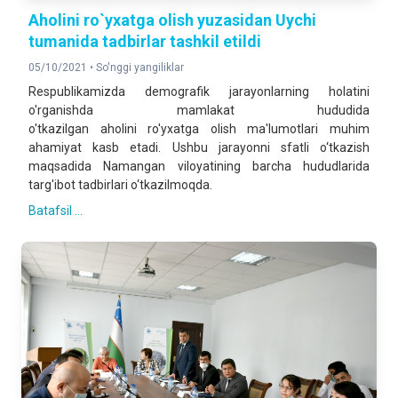
Aholini ro`yxatga olish yuzasidan Uychi
tumanida tadbirlar tashkil etildi
05/10/2021 •
So'nggi yangiliklar
Respublikamizda demografik jarayonlarning holatini
o'rganishda mamlakat hududida
o'tkazilgan
aholini
ro'yxatga
olish
ma'lumotlari muhim
ahamiyat kasb etadi. Ushbu jarayonni sfatli o‘tkazish
maqsadida Namangan viloyatining barcha hududlarida
targ'ibot tadbirlari o‘tkazilmoqda.
Batafsil ...