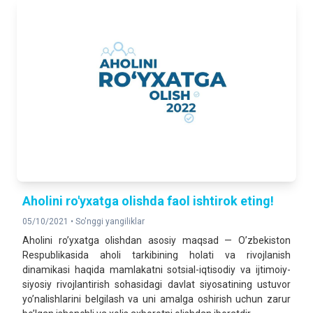
Aholini ro'yxatga olishda faol ishtirok eting!
05/10/2021 •
So'nggi yangiliklar
Аholini roʼyxatga olishdan asosiy maqsad — Oʼzbekiston
Respublikasida aholi tarkibining holati va rivojlanish
dinamikasi haqida mamlakatni sotsial-iqtisodiy va ijtimoiy-
siyosiy rivojlantirish sohasidagi davlat siyosatining ustuvor
yoʼnalishlarini belgilash va uni amalga oshirish uchun zarur