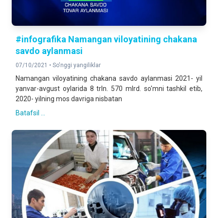
#infografika Namangan viloyatining chakana
savdo aylanmasi
07/10/2021 •
So'nggi yangiliklar
Namangan viloyatining chakana savdo aylanmasi 2021- yil
yanvar-avgust oylarida 8 trln. 570 mlrd. so'mni tashkil etib,
2020- yilning mos davriga nisbatan
Batafsil ...