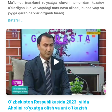
Ma'lumot (narxlarni ro‘yxatga oluvchi tomonidan kuzatuv
o‘tkazilgan kun va vaqtdagi narx-navo olinadi, bunda vaqt va
joyiga qarab narxlar o‘zgarib turadi)
Batafsil ...
O‘zbekiston Respublikasida 2023- yilda
Aholini ro‘yxatga olish va uni o‘tkazish