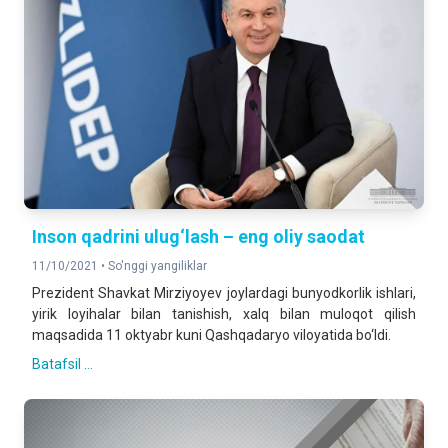
Inson qadrini ulug‘lash – eng oliy saodat
11/10/2021 •
So'nggi yangiliklar
Prezident Shavkat Mirziyoyev joylardagi bunyodkorlik ishlari,
yirik loyihalar bilan tanishish, xalq bilan muloqot qilish
maqsadida 11 oktyabr kuni Qashqadaryo viloyatida bo‘ldi.
Batafsil ...