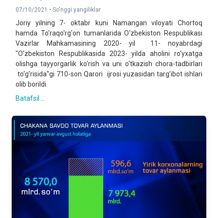
07/10/2021 •
So'nggi yangiliklar
Joriy yilning 7- oktabr kuni Namangan viloyati Chortoq
hamda To‘raqo‘rg'on tumanlarida O‘zbekiston Respublikasi
Vazirlar Mahkamasining 2020- yil 11- noyabrdagi
"O‘zbekiston Respublikasida 2023- yilda aholini ro‘yxatga
olishga tayyorgarlik ko‘rish va uni o‘tkazish chora-tadbirlari
to‘g’risida"gi 710-son Qarori ijrosi yuzasidan targ’ibot ishlari
olib borildi.
Batafsil ...