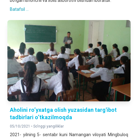
boʼlgan ishonchli va xolis axborotni olishdan iboratdir.
Batafsil ...
Aholini ro‘yxatga olish yuzasidan targ'ibot
tadbirlari o‘tkazilmoqda
05/10/2021 •
So'nggi yangiliklar
2021- yilning 5- sentabr kuni Namangan viloyati Mingbuloq