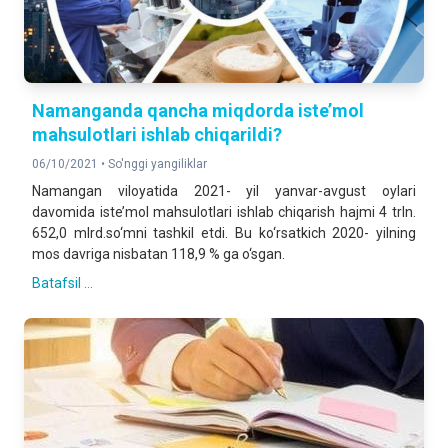
Namanganda qancha miqdorda iste’mol
mahsulotlari ishlab chiqarildi?
06/10/2021 •
So'nggi yangiliklar
Namangan viloyatida 2021- yil yanvar-avgust oylari
davomida iste’mol mahsulotlari ishlab chiqarish hajmi 4 trln.
652,0 mlrd.so‘mni tashkil etdi. Bu ko‘rsatkich 2020- yilning
mos davriga nisbatan 118,9 % ga o‘sgan.
Batafsil ...