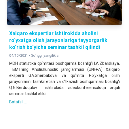
Xalqaro ekspertlar ishtirokida aholini
ro‘yxatga olish jarayonlariga tayyorgarlik
ko‘rish bo‘yicha seminar tashkil qilindi
04/10/2021 •
So'nggi yangiliklar
MDH statistika qo‘mitasi boshqarma boshlig‘i I.A.Zbarskaya,
BMTning Aholishunoslik jamg‘armasi (UNFPA) Xalqaro
eksperti G.V.Sherbakova va qo‘mita Ro‘yxatga olish
jarayonlarini tashkil etish va o‘tkazish boshqarmasi boshlig‘i
Q.G.Berduqulov ishtirokida videokonferensaloqa orqali
seminar tashkil etildi.
Batafsil ...