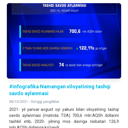
#infografika Namangan viloyatining tashqi
savdo aylanmasi
08/10/2021 •
So'nggi yangiliklar
2021- yil yanvar-avgust oyi yakuni bilan viloyatning tashqi
savdo aylanmasi (matnda TSA) 700,6 mln.AQSh dollarini
tashkil etib, 2020- yilning mos davriga nisbatan 126,9
mln.AQSh dollariga ko‘paydi.