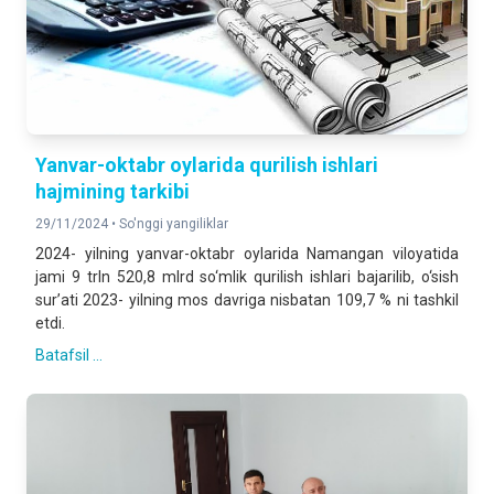
Yanvar-oktabr oylarida qurilish ishlari
hajmining tarkibi
29/11/2024 •
So'nggi yangiliklar
2024- yilning yanvar-oktabr oylarida Namangan viloyatida
jami 9 trln 520,8 mlrd so‘mlik qurilish ishlari bajarilib, o‘sish
sur’ati 2023- yilning mos davriga nisbatan 109,7 % ni tashkil
etdi.
Batafsil ...