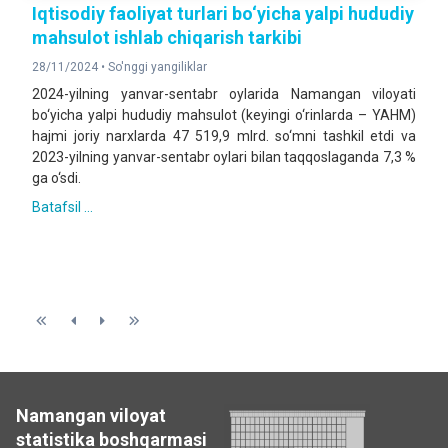
Iqtisodiy faoliyat turlari bo‘yicha yalpi hududiy
mahsulot ishlab chiqarish tarkibi
28/11/2024 •
So'nggi yangiliklar
2024-yilning yanvar-sentabr oylarida Namangan viloyati
bo‘yicha yalpi hududiy mahsulot (keyingi o‘rinlarda – YAHM)
hajmi joriy narxlarda 47 519,9 mlrd. so‘mni tashkil etdi va
2023-yilning yanvar-sentabr oylari bilan taqqoslaganda 7,3 %
ga o‘sdi.
Batafsil ...
Namangan viloyat
statistika boshqarmasi