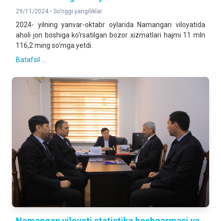
29/11/2024 •
So'nggi yangiliklar
2024- yilning yanvar-oktabr oylarida Namangan viloyatida
aholi jon boshiga ko‘rsatilgan bozor xizmatlari hajmi 11 mln
116,2 ming so‘mga yetdi.
Batafsil ...
Namangan viloyati statistika boshqarmasi va