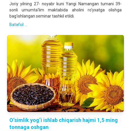
Joriy yilning 27- noyabr kuni Yangi Namangan tumani 39-
sonli umumta'lim maktabida aholini ro‘yxatga olishga
bag‘ishlangan seminar tashkil etildi.
Batafsil ...
O‘simlik yog‘i ishlab chiqarish hajmi 1,5 ming
tonnaga oshgan