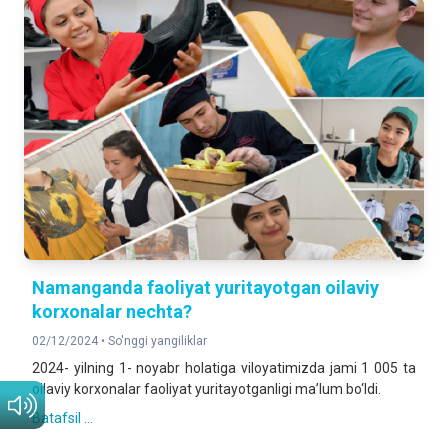
Namanganda faoliyat yuritayotgan oilaviy
korxonalar nechta?
02/12/2024 •
So'nggi yangiliklar
2024- yilning 1- noyabr holatiga viloyatimizda jami 1 005 ta
oilaviy korxonalar faoliyat yuritayotganligi ma’lum bo‘ldi.
Batafsil ...