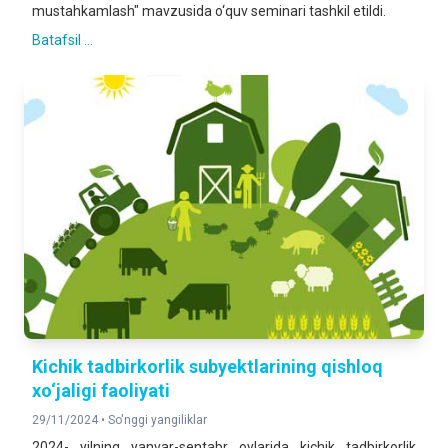
mustahkamlash" mavzusida o‘quv seminari tashkil etildi.
Batafsil ...
Kichik tadbirkorlik subyektlarining qishloq
xo‘jaligi faoliyati
29/11/2024 •
So'nggi yangiliklar
2024- yilning yanvar-sentabr oylarida kichik tadbirkorlik