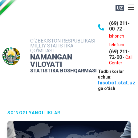
UZ
BOSHQARMA HAQIDA
(69) 211-
00-72
-
OCHIQ MA'LUMOTLAR
Ishonch
O‘ZBEKISTON RESPUBLIKASI
NASHRLAR
telefoni
MILLIY STATISTIKA
QO‘MITASI
(69) 211-
INTERAKTIV XIZMATLAR
NAMANGAN
72-00
-
Call
VILOYATI
MATBUOT XIZMATI
Center
STATISTIKA BOSHQARMASI
Tadbirkorlar
MUROJAATLAR
uchun:
hisobot.stat.uz
KONTAKTLAR
ga o'tish
SO'NGGI YANGILIKLAR