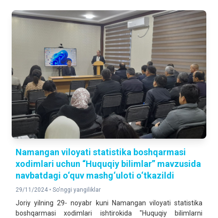
Namangan viloyati statistika boshqarmasi
xodimlari uchun “Huquqiy bilimlar” mavzusida
navbatdagi o‘quv mashg‘uloti o‘tkazildi
29/11/2024 •
So'nggi yangiliklar
Joriy yilning 29- noyabr kuni Namangan viloyati statistika
boshqarmasi xodimlari ishtirokida "Huquqiy bilimlarni