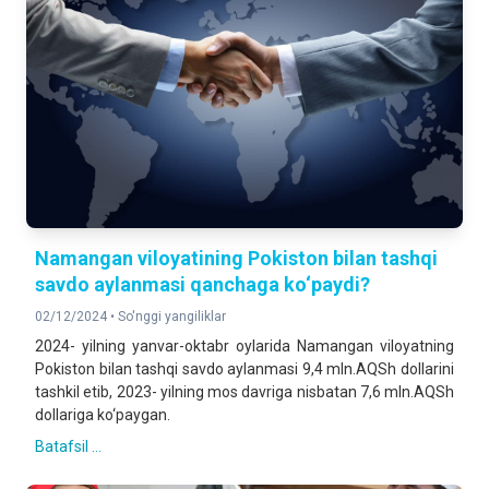
Namangan viloyatining Pokiston bilan tashqi
savdo aylanmasi qanchaga ko‘paydi?
02/12/2024 •
So'nggi yangiliklar
2024- yilning yanvar-oktabr oylarida Namangan viloyatning
Pokiston bilan tashqi savdo aylanmasi 9,4 mln.AQSh dollarini
tashkil etib, 2023- yilning mos davriga nisbatan 7,6 mln.AQSh
dollariga ko‘paygan.
Batafsil ...