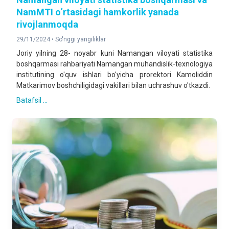
NamMTI o‘rtasidagi hamkorlik yanada
rivojlanmoqda
29/11/2024 •
So'nggi yangiliklar
Joriy yilning 28- noyabr kuni Namangan viloyati statistika
boshqarmasi rahbariyati Namangan muhandislik-texnologiya
institutining o'quv ishlari bo'yicha prorektori Kamoliddin
Matkarimov boshchiligidagi vakillari bilan uchrashuv o'tkazdi.
Batafsil ...