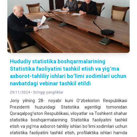
Hududiy statistika boshqarmalarining
Statistika faoliyatini tashkil etish va yigʻma
axborot-tahliliy ishlari boʻlimi xodimlari uchun
navbatdagi vebinar tashkil etildi
29/11/2024 •
So'nggi yangiliklar
Joriy yilning 28- noyabr kuni Oʻzbekiston Respublikasi
Prezidenti huzuridagi Statistika agentligi tomonidan
Qoraqalpogʻiston Respublikasi, viloyatlar va Toshkent shahar
statistika boshqarmalarining Statistika faoliyatini tashkil
etish va yig‘ma axborot-tahliliy ishlari boʻlimi xodimlari uchun
statistika faoliyatini tashkil etish, profilaktika ishlari hamda