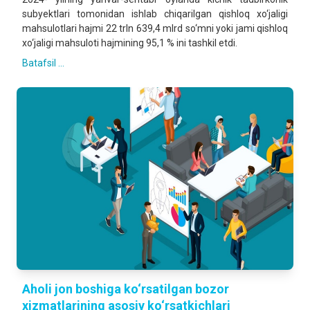
subyektlari tomonidan ishlab chiqarilgan qishloq xo‘jaligi
mahsulotlari hajmi 22 trln 639,4 mlrd so‘mni yoki jami qishloq
xo‘jaligi mahsuloti hajmining 95,1 % ini tashkil etdi.
Batafsil ...
Aholi jon boshiga ko‘rsatilgan bozor
xizmatlarining asosiy ko‘rsatkichlari