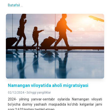
Batafsil ...
Namangan viloyatida aholi migratsiyasi
02/12/2024 •
So'nggi yangiliklar
2024- yilning yanvar-sentabr oylarida Namangan viloyati
bo‘yicha doimiy yashash maqsadida ko‘chib kelganlar jami
soni 2 633 kishini tashkil etgan.