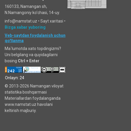
160133, Namangan sh,
N.Namangoniy ko'chasi, 14-uy.
info@namstat.uz •
Sayt xaritasi
•
Bizga xabar yuboring
Veb-saytdan foydalanish uchun
qo'llanma
Ma`lumotda xato topdingizmi?
Uni belgilang va quyidagilarni
bosing
Ctrl + Enter
Onlayn: 24
© 2013-2026 Namangan viloyat
statistika boshqarmasi
Materiallardan foydalanganda
www.namstat.uz havolani
keltirish majburiy.