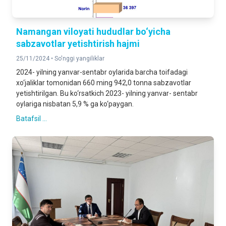
Namangan viloyati hududlar bo‘yicha
sabzavotlar yetishtirish hajmi
25/11/2024 •
So'nggi yangiliklar
2024- yilning yanvar-sentabr oylarida barcha toifadagi
xo‘jaliklar tomonidan 660 ming 942,0 tonna sabzavotlar
yetishtirilgan. Bu ko‘rsatkich 2023- yilning yanvar- sentabr
oylariga nisbatan 5,9 % ga ko‘paygan.
Batafsil ...