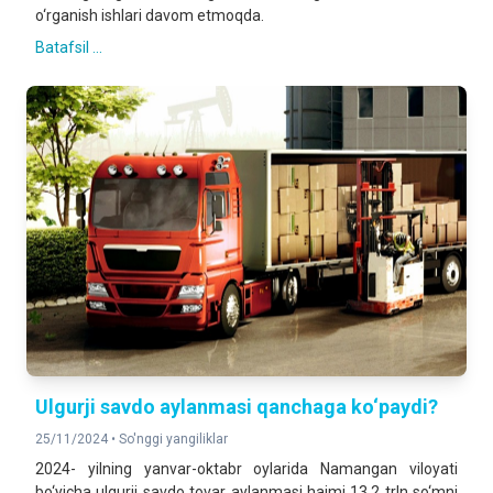
o‘rganish ishlari davom etmoqda.
Batafsil ...
Ulgurji savdo aylanmasi qanchaga ko‘paydi?
25/11/2024 •
So'nggi yangiliklar
2024- yilning yanvar-oktabr oylarida Namangan viloyati
bo‘yicha ulgurji savdo tovar aylanmasi hajmi 13,2 trln so‘mni