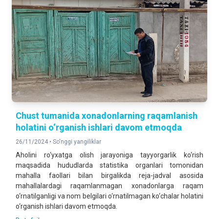
Chust tumanida хonadonlarning raqamlanish
holatini o‘rganish ishlari davom etmoqda
26/11/2024 •
So'nggi yangiliklar
Aholini ro‘yxatga olish jarayoniga tayyorgarlik ko‘rish
maqsadida hududlarda statistika organlari tomonidan
mahalla faollari bilan birgalikda reja-jadval asosida
mahallalardagi raqamlanmagan xonadonlarga raqam
o‘rnatilganligi va nom belgilari o‘rnatilmagan ko‘chalar holatini
o‘rganish ishlari davom etmoqda.