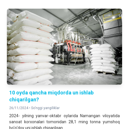
10 oyda qancha miqdorda un ishlab
chiqarilgan?
26/11/2024 •
So'nggi yangiliklar
2024- yilning yanvar-oktabr oylarida Namangan viloyatida
sanoat korxonalari tomonidan 28,1 ming tonna yumshoq
bo‘g‘doy uni ishlab chiqarilgan.