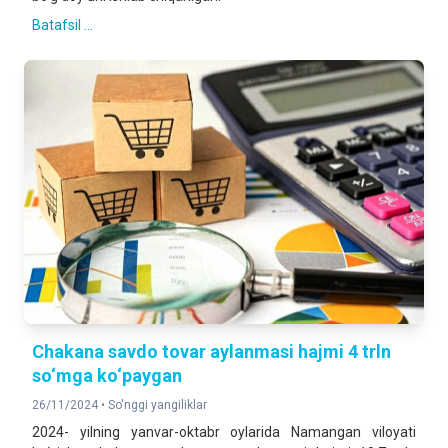
Batafsil ...
Chakana savdo tovar aylanmasi hajmi 4 trln
so‘mga ko‘paygan
26/11/2024 •
So'nggi yangiliklar
2024- yilning yanvar-oktabr oylarida Namangan viloyati