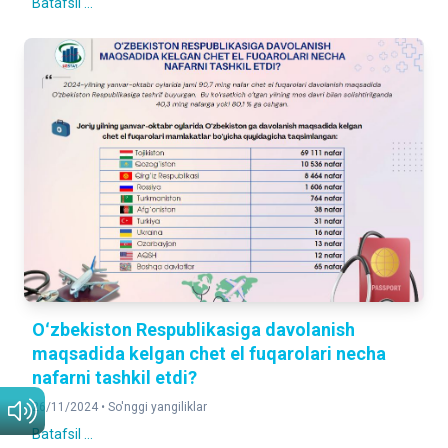
Batafsil ...
Oʻzbekiston Respublikasiga davolanish
maqsadida kelgan chet el fuqarolari necha
nafarni tashkil etdi?
26/11/2024 •
So'nggi yangiliklar
Batafsil ...