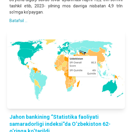
tashkil etib, 2023- yilning mos davriga nisbatan 4,9 trln
so‘mga ko‘paygan.
Batafsil ...
Jahon bankining “Statistika faoliyati
samaradorligi indeksi”da O‘zbekiston 62-
o‘ringa ko‘tarildi