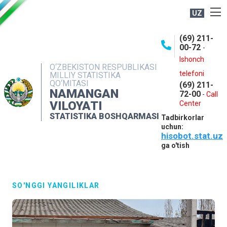
UZ
BOSHQARMA HAQIDA
(69) 211-
00-72
-
OCHIQ MA'LUMOTLAR
Ishonch
O‘ZBEKISTON RESPUBLIKASI
NASHRLAR
telefoni
MILLIY STATISTIKA
QO‘MITASI
(69) 211-
INTERAKTIV XIZMATLAR
NAMANGAN
72-00
-
Call
VILOYATI
MATBUOT XIZMATI
Center
STATISTIKA BOSHQARMASI
Tadbirkorlar
MUROJAATLAR
uchun:
hisobot.stat.uz
KONTAKTLAR
ga o'tish
SO'NGGI YANGILIKLAR