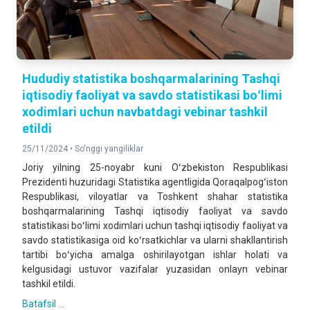
Hududiy statistika boshqarmalarining Tashqi
iqtisodiy faoliyat va savdo statistikasi boʻlimi
xodimlari uchun navbatdagi vebinar tashkil
etildi
25/11/2024 •
So'nggi yangiliklar
Joriy yilning 25-noyabr kuni Oʻzbekiston Respublikasi
Prezidenti huzuridagi Statistika agentligida Qoraqalpogʻiston
Respublikasi, viloyatlar va Toshkent shahar statistika
boshqarmalarining Tashqi iqtisodiy faoliyat va savdo
statistikasi boʻlimi xodimlari uchun tashqi iqtisodiy faoliyat va
savdo statistikasiga oid koʻrsatkichlar va ularni shakllantirish
tartibi boʻyicha amalga oshirilayotgan ishlar holati va
kelgusidagi ustuvor vazifalar yuzasidan onlayn vebinar
tashkil etildi.
Batafsil ...