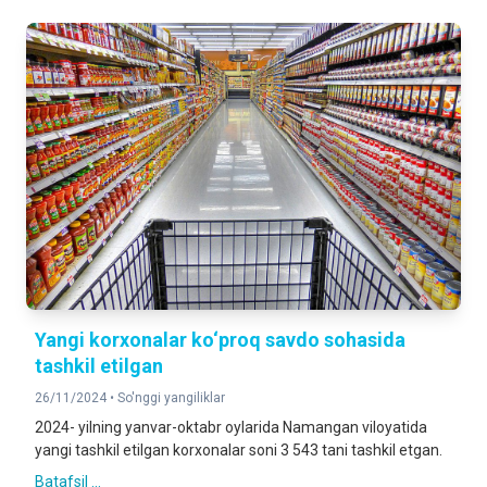
Yangi korxonalar ko‘proq savdo sohasida
tashkil etilgan
26/11/2024 •
So'nggi yangiliklar
2024- yilning yanvar-oktabr oylarida Namangan viloyatida
yangi tashkil etilgan korxonalar soni 3 543 tani tashkil etgan.
Batafsil ...