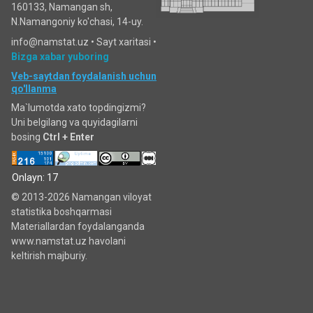
160133, Namangan sh,
N.Namangoniy ko'chasi, 14-uy.
info@namstat.uz •
Sayt xaritasi
•
Bizga xabar yuboring
Veb-saytdan foydalanish uchun
qo'llanma
Ma`lumotda xato topdingizmi?
Uni belgilang va quyidagilarni
bosing
Ctrl + Enter
Onlayn: 17
© 2013-2026 Namangan viloyat
statistika boshqarmasi
Materiallardan foydalanganda
www.namstat.uz havolani
keltirish majburiy.