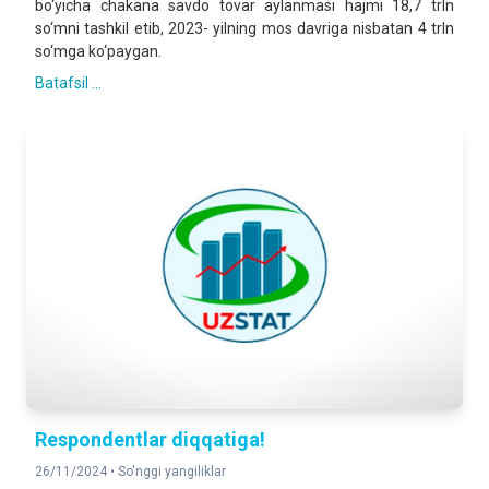
bo‘yicha chakana savdo tovar aylanmasi hajmi 18,7 trln
so‘mni tashkil etib, 2023- yilning mos davriga nisbatan 4 trln
so‘mga ko‘paygan.
Batafsil ...
Respondentlar diqqatiga!
26/11/2024 •
So'nggi yangiliklar