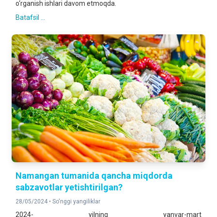
o‘rganish ishlari davom etmoqda.
Batafsil ...
Namangan tumanida qancha miqdorda
sabzavotlar yetishtirilgan?
28/05/2024 •
So'nggi yangiliklar
2024- yilning yanvar-mart