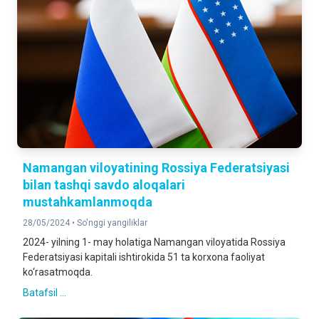
Namangan viloyatining Rossiya Federatsiyasi
bilan tashqi savdo aloqalari
mustahkamlanmoqda
28/05/2024 •
So'nggi yangiliklar
2024- yilning 1- may holatiga Namangan viloyatida Rossiya
Federatsiyasi kapitali ishtirokida 51 ta korxona faoliyat
ko‘rasatmoqda.
Batafsil ...