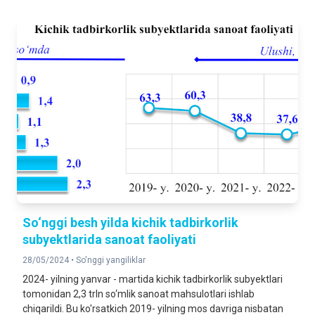
So‘nggi besh yilda kichik tadbirkorlik
subyektlarida sanoat faoliyati
28/05/2024 •
So'nggi yangiliklar
2024- yilning yanvar - martida kichik tadbirkorlik subyektlari
tomonidan 2,3 trln so‘mlik sanoat mahsulotlari ishlab
chiqarildi. Bu ko'rsatkich 2019- yilning mos davriga nisbatan