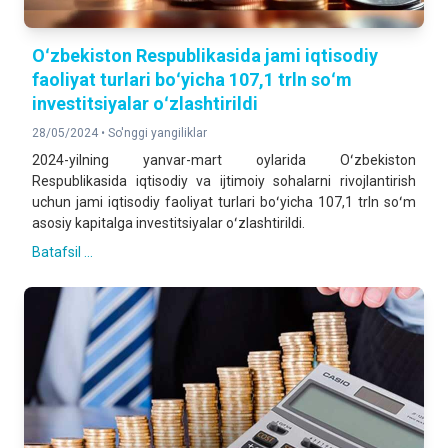
Oʻzbekiston Respublikasida jami iqtisodiy
faoliyat turlari boʻyicha 107,1 trln soʻm
investitsiyalar oʻzlashtirildi
28/05/2024 •
So'nggi yangiliklar
2024-yilning yanvar-mart oylarida Oʻzbekiston
Respublikasida iqtisodiy va ijtimoiy sohalarni rivojlantirish
uchun jami iqtisodiy faoliyat turlari boʻyicha 107,1 trln soʻm
asosiy kapitalga investitsiyalar oʻzlashtirildi.
Batafsil ...