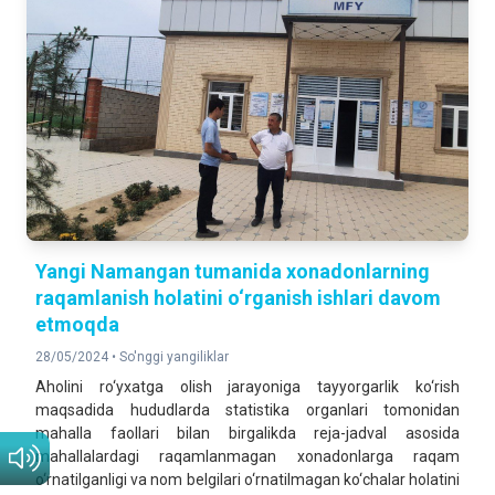
Yangi Namangan tumanida хonadonlarning
raqamlanish holatini o‘rganish ishlari davom
etmoqda
28/05/2024 •
So'nggi yangiliklar
Aholini ro‘yxatga olish jarayoniga tayyorgarlik ko‘rish
maqsadida hududlarda statistika organlari tomonidan
mahalla faollari bilan birgalikda reja-jadval asosida
mahallalardagi raqamlanmagan xonadonlarga raqam
o‘rnatilganligi va nom belgilari o‘rnatilmagan ko‘chalar holatini