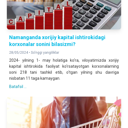
Namanganda xorijiy kapital ishtirokidagi
korxonalar sonini bilasizmi?
28/05/2024 •
So'nggi yangiliklar
2024- yilning 1- may holatiga ko‘ra, viloyatimizda xorijiy
kapital ishtirokida faoliyat ko‘rsatayotgan korxonalarning
soni 218 tani tashkil etib, o‘tgan yilning shu davriga
nisbatan 11 taga kamaygan.
Batafsil ...