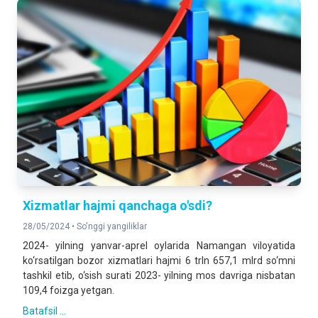
Xizmatlar hajmi qanchaga o'sdi?
28/05/2024 •
So'nggi yangiliklar
2024- yilning yanvar-aprel oylarida Namangan viloyatida
ko‘rsatilgan bozor xizmatlari hajmi 6 trln 657,1 mlrd so‘mni
tashkil etib, o‘sish surati 2023- yilning mos davriga nisbatan
109,4 foizga yetgan.
Batafsil ...