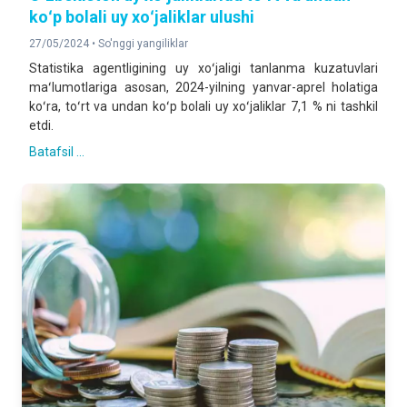
koʻp bolali uy xoʻjaliklar ulushi
27/05/2024 •
So'nggi yangiliklar
Statistika agentligining uy xoʻjaligi tanlanma kuzatuvlari
maʻlumotlariga asosan, 2024-yilning yanvar-aprel holatiga
koʻra, toʻrt va undan koʻp bolali uy xoʻjaliklar 7,1 % ni tashkil
etdi.
Batafsil ...