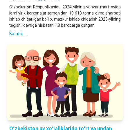
Oʻzbekiston Respublikasida 2024-yilning yanvar-mart oyida
jami yirik korxonalar tomonidan 10 613 tonna olma sharbati
ishlab chiqarilgan boʻlib, mazkur ishlab chiqarish 2023-yilning
tegishli davriga nisbatan 1,8 barobarga oshgan.
Batafsil ...
Oʻzbekiston uy xoʻjaliklarida toʻrt va undan