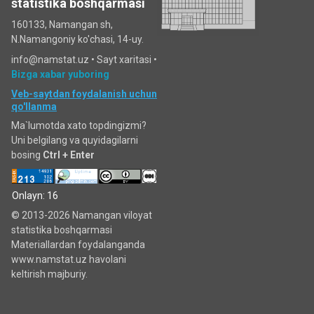
statistika boshqarmasi
160133, Namangan sh,
N.Namangoniy ko'chasi, 14-uy.
info@namstat.uz •
Sayt xaritasi
•
Bizga xabar yuboring
Veb-saytdan foydalanish uchun
qo'llanma
Ma`lumotda xato topdingizmi?
Uni belgilang va quyidagilarni
bosing
Ctrl + Enter
Onlayn: 16
© 2013-2026 Namangan viloyat
statistika boshqarmasi
Materiallardan foydalanganda
www.namstat.uz havolani
keltirish majburiy.