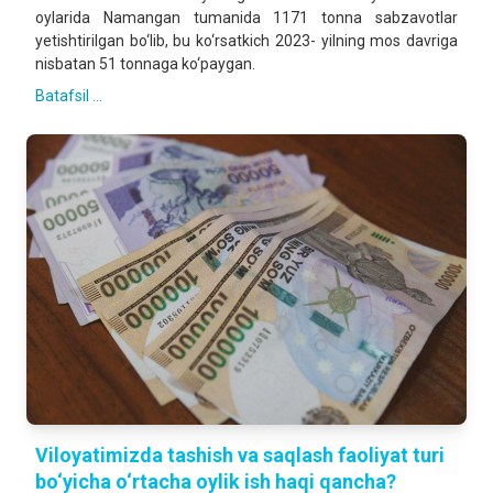
oylarida Namangan tumanida 1171 tonna sabzavotlar
yetishtirilgan bo‘lib, bu ko‘rsatkich 2023- yilning mos davriga
nisbatan 51 tonnaga ko‘paygan.
Batafsil ...
Viloyatimizda tashish va saqlash faoliyat turi
bo‘yicha o‘rtacha oylik ish haqi qancha?