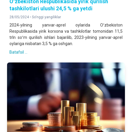
Oʻzbekiston Respublikasida yirik qurilish
tashkilotlari ulushi 24,5 % ga yetdi
28/05/2024 •
So'nggi yangiliklar
2024-yilning yanvar-aprel oylarida Oʻzbekiston
Respublikasida yirik korxona va tashkilotlar tomonidan 11,5
trln soʻm qurilish ishlari bajarilib, 2023-yilning yanvar-aprel
oylariga nisbatan 3,5 % ga oshgan.
Batafsil ...