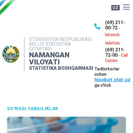
UZ
BOSHQARMA HAQIDA
(69) 211-
00-72
-
OCHIQ MA'LUMOTLAR
Ishonch
O‘ZBEKISTON RESPUBLIKASI
NASHRLAR
telefoni
MILLIY STATISTIKA
QO‘MITASI
(69) 211-
INTERAKTIV XIZMATLAR
NAMANGAN
72-00
-
Call
VILOYATI
MATBUOT XIZMATI
Center
STATISTIKA BOSHQARMASI
Tadbirkorlar
MUROJAATLAR
uchun:
hisobot.stat.uz
KONTAKTLAR
ga o'tish
SO'NGGI YANGILIKLAR