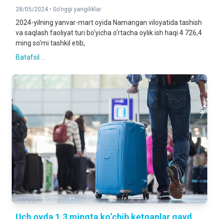
28/05/2024 •
So'nggi yangiliklar
2024-yilning yanvar-mart oyida Namangan viloyatida tashish
va saqlash faoliyat turi bo‘yicha o‘rtacha oylik ish haqi 4 726,4
ming so'mi tashkil etib,
Batafsil ...
Uch oyda 1,3 mingta ko‘chib ketganlar qayd