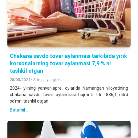
Chakana savdo tovar aylanmasi tarkibida yirik
korxonalarning tovar aylanmasi 7,9 % ni
tashkil etgan
28/05/2024 •
So'nggi yangiliklar
2024- yilning yanvar-aprel oylarida Namangan viloyatining
chakana savdo tovar aylanmasi hajmi 5 trln. 886,1 mlrd
so‘mni tashkil etgan.
Batafsil ...