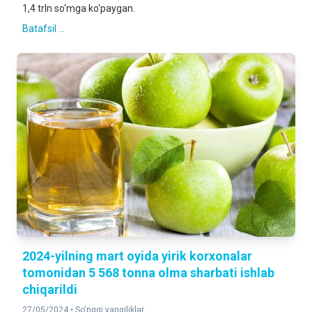
1,4 trln so‘mga ko'paygan.
Batafsil ...
2024-yilning mart oyida yirik korxonalar
tomonidan 5 568 tonna olma sharbati ishlab
chiqarildi
27/05/2024 •
So'nggi yangiliklar