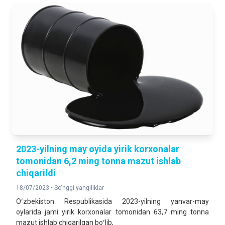
2023-yilning may oyida yirik korxonalar
tomonidan 6,2 ming tonna mazut ishlab
chiqarildi
18/07/2023 •
So'nggi yangiliklar
Oʻzbekiston Respublikasida 2023-yilning yanvar-may
oylarida jami yirik korxonalar tomonidan 63,7 ming tonna
mazut ishlab chiqarilgan boʻlib,