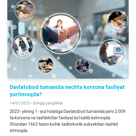
Davlatobod tumanida nechta korxona faoliyat
yuritmoqda?
14/07/2023 •
So'nggi yangiliklar
2023- yilning 1- iyul holatiga Davlatobod tumanida jami 2 009
ta korxona va tashkilotlar faoliyat ko‘rsatib kelmoqda.
Shundan 1663 tasini kichik tadbirkorlik subyektlari tashkil
etmoqda.