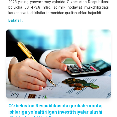
2023-yilning yanvar–may oylarida Oʻzbekiston Respublikasi
boʻyicha 50 473,8 mlrd. soʻmlik nodavlat mulkchiligidagi
korxona va tashkilotlar tomonidan qurilish ishlari bajarildi.
Batafsil ...
Oʻzbekiston Respublikasida qurilish-montaj
ishlariga yoʻnaltirilgan investitsiyalar ulushi