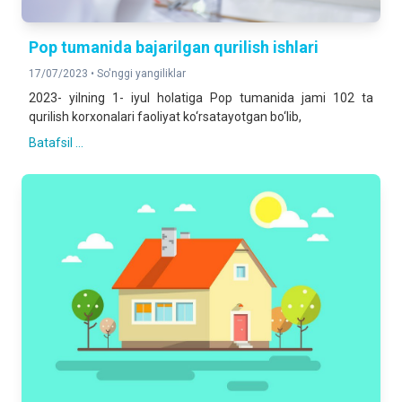
Pop tumanida bajarilgan qurilish ishlari
17/07/2023 •
So'nggi yangiliklar
2023- yilning 1- iyul holatiga Pop tumanida jami 102 ta
qurilish korxonalari faoliyat ko‘rsatayotgan bo‘lib,
Batafsil ...