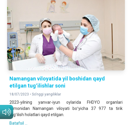
Namangan viloyatida yil boshidan qayd
etilgan tugʻilishlar soni
18/07/2023 •
So'nggi yangiliklar
2023-yilning yanvar-iyun oylarida FHDYO organlari
tomonidan Namangan viloyati boʻyicha 37 977 ta tirik
tugʻilish holatlari qayd etilgan.
Batafsil ...