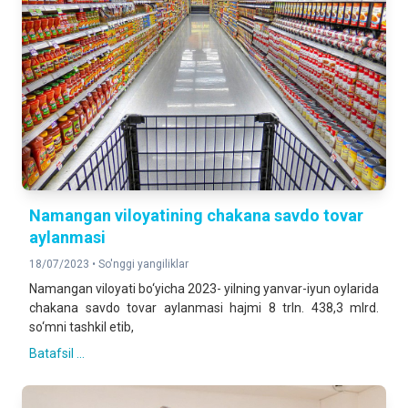
Namangan viloyatining chakana savdo tovar
aylanmasi
18/07/2023 •
So'nggi yangiliklar
Namangan viloyati bo‘yicha 2023- yilning yanvar-iyun oylarida
chakana savdo tovar aylanmasi hajmi 8 trln. 438,3 mlrd.
so‘mni tashkil etib,
Batafsil ...