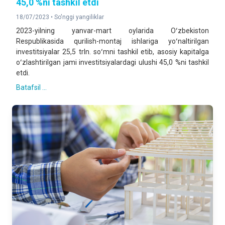
45,0 %ni tashkil etdi
18/07/2023 •
So'nggi yangiliklar
2023-yilning yanvar-mart oylarida Oʻzbekiston
Respublikasida qurilish-montaj ishlariga yoʻnaltirilgan
investitsiyalar 25,5 trln. soʻmni tashkil etib, asosiy kapitalga
oʻzlashtirilgan jami investitsiyalardagi ulushi 45,0 %ni tashkil
etdi.
Batafsil ...