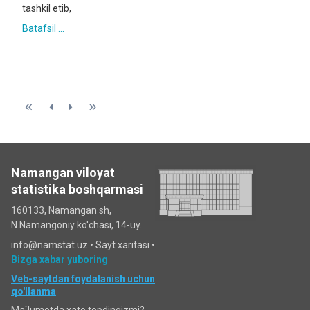
tashkil etib,
Batafsil ...
Namangan viloyat
statistika boshqarmasi
160133, Namangan sh,
N.Namangoniy ko'chasi, 14-uy.
info@namstat.uz •
Sayt xaritasi
•
Bizga xabar yuboring
Veb-saytdan foydalanish uchun
qo'llanma