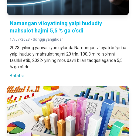
Namangan viloyatining yalpi hududiy
mahsulot hajmi 5,5 % ga o‘sdi
17/07/2023 •
So'nggi yangiliklar
2023- yilning yanvar-iyun oylarida Namangan viloyati bo‘yicha
yalpi hududiy mahsulot hajmi 20 trln. 100,3 mlrd. so‘mni
tashkil etib, 2022- yilning mos davri bilan taqqoslaganda 5,5
% ga o‘sdi.
Batafsil ...