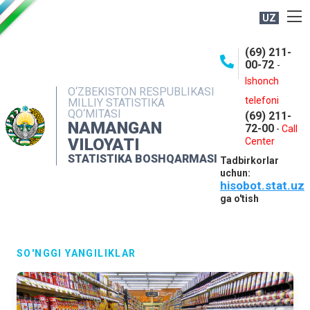
UZ
BOSHQARMA HAQIDA
(69) 211-
00-72
-
OCHIQ MA'LUMOTLAR
Ishonch
O‘ZBEKISTON RESPUBLIKASI
NASHRLAR
telefoni
MILLIY STATISTIKA
QO‘MITASI
(69) 211-
INTERAKTIV XIZMATLAR
NAMANGAN
72-00
-
Call
VILOYATI
MATBUOT XIZMATI
Center
STATISTIKA BOSHQARMASI
Tadbirkorlar
MUROJAATLAR
uchun:
hisobot.stat.uz
KONTAKTLAR
ga o'tish
SO'NGGI YANGILIKLAR