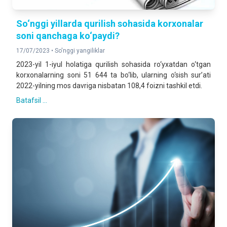
So‘nggi yillarda qurilish sohasida korxonalar
soni qanchaga ko‘paydi?
17/07/2023 •
So'nggi yangiliklar
2023-yil 1-iyul holatiga qurilish sohasida ro‘yxatdan o‘tgan
korxonalarning soni 51 644 ta bo‘lib, ularning o‘sish sur’ati
2022-yilning mos davriga nisbatan 108,4 foizni tashkil etdi.
Batafsil ...