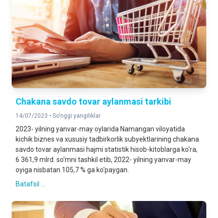
Chakana savdo tovar aylanmasi tarkibi
14/07/2023 •
So'nggi yangiliklar
2023- yilning yanvar-may oylarida Namangan viloyatida
kichik biznes va xususiy tadbirkorlik subyektlarining chakana
savdo tovar aylanmasi hajmi statistik hisob-kitoblarga ko‘ra,
6 361,9 mlrd. so‘mni tashkil etib, 2022- yilning yanvar-may
oyiga nisbatan 105,7 % ga ko‘paygan.
Batafsil ...