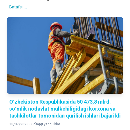
Batafsil ...
Oʻzbekiston Respublikasida 50 473,8 mlrd.
soʻmlik nodavlat mulkchiligidagi korxona va
tashkilotlar tomonidan qurilish ishlari bajarildi
18/07/2023 •
So'nggi yangiliklar