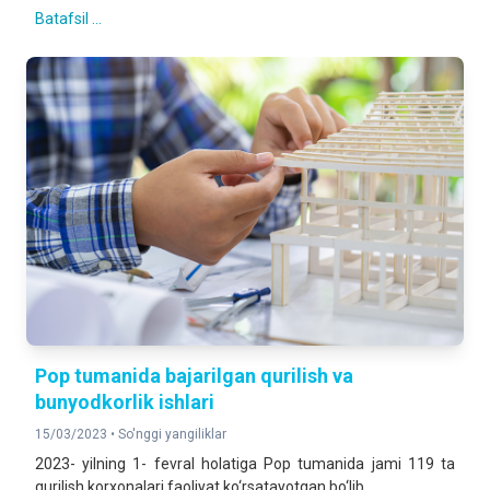
Batafsil ...
Pop tumanida bajarilgan qurilish va
bunyodkorlik ishlari
15/03/2023 •
So'nggi yangiliklar
2023- yilning 1- fevral holatiga Pop tumanida jami 119 ta
qurilish korxonalari faoliyat ko‘rsatayotgan bo‘lib,