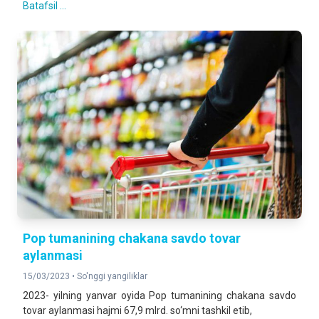
Batafsil ...
Pop tumanining chakana savdo tovar
aylanmasi
15/03/2023 •
So'nggi yangiliklar
2023- yilning yanvar oyida Pop tumanining chakana savdo
tovar aylanmasi hajmi 67,9 mlrd. so‘mni tashkil etib,