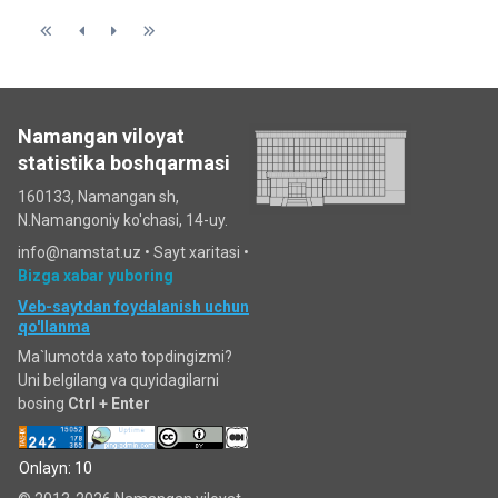
Namangan viloyat
statistika boshqarmasi
160133, Namangan sh,
N.Namangoniy ko'chasi, 14-uy.
info@namstat.uz •
Sayt xaritasi
•
Bizga xabar yuboring
Veb-saytdan foydalanish uchun
qo'llanma
Ma`lumotda xato topdingizmi?
Uni belgilang va quyidagilarni
bosing
Ctrl + Enter
Onlayn: 10