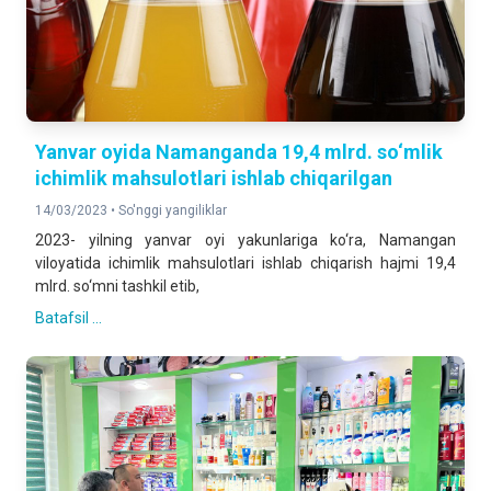
Yanvar oyida Namanganda 19,4 mlrd. so‘mlik
ichimlik mahsulotlari ishlab chiqarilgan
14/03/2023 •
So'nggi yangiliklar
2023- yilning yanvar oyi yakunlariga ko‘ra, Namangan
viloyatida ichimlik mahsulotlari ishlab chiqarish hajmi 19,4
mlrd. so‘mni tashkil etib,
Batafsil ...