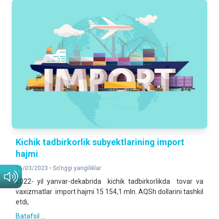
Kichik tadbirkorlik subyektlarining import
hajmi
16/03/2023 •
So'nggi yangiliklar
2022- yil yanvar-dekabrida kichik tadbirkorlikda tovar va
vaxizmatlar import hajmi 15 154,1 mln. AQSh dollarini tashkil
etdi,
Batafsil ...