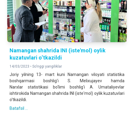
Namangan shahrida INI (iste'mol) oylik
kuzatuvlari o‘tkazildi
14/03/2023 •
So'nggi yangiliklar
Joriy yilning 13- mart kuni Namangan viloyati statistika
boshqarmasi boshlig'i S. Melixujayev hamda
Narxlar statistikasi bo‘limi boshlig‘i A. Umataliyevlar
ishtirokida Namangan shahrida INI (iste'mol) oylik kuzatuvlari
o'tkazildi.
Batafsil ...