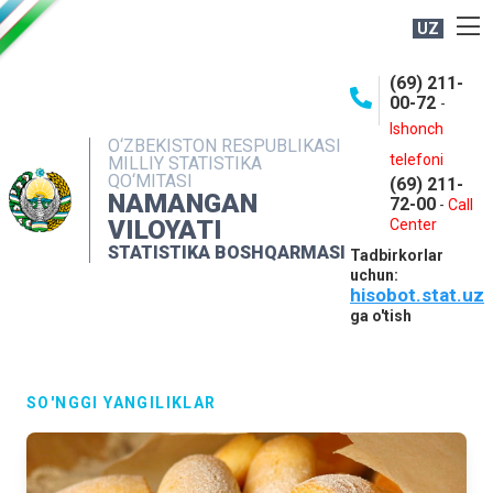
UZ
BOSHQARMA HAQIDA
(69) 211-
00-72
-
OCHIQ MA'LUMOTLAR
Ishonch
O‘ZBEKISTON RESPUBLIKASI
NASHRLAR
telefoni
MILLIY STATISTIKA
QO‘MITASI
(69) 211-
INTERAKTIV XIZMATLAR
NAMANGAN
72-00
-
Call
VILOYATI
MATBUOT XIZMATI
Center
STATISTIKA BOSHQARMASI
Tadbirkorlar
MUROJAATLAR
uchun:
hisobot.stat.uz
KONTAKTLAR
ga o'tish
SO'NGGI YANGILIKLAR