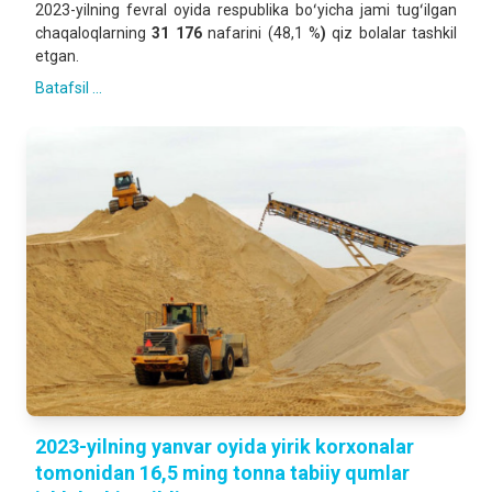
2023-yilning fevral oyida respublika boʻyicha jami tugʻilgan
chaqaloqlarning
31 176
nafarini (48,1 %
)
qiz bolalar tashkil
etgan.
Batafsil ...
2023-yilning yanvar oyida yirik korxonalar
tomonidan 16,5 ming tonna tabiiy qumlar