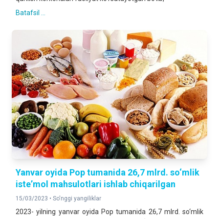
Batafsil ...
Yanvar oyida Pop tumanida 26,7 mlrd. so‘mlik
isteʼmol mahsulotlari ishlab chiqarilgan
15/03/2023 •
So'nggi yangiliklar
2023- yilning yanvar oyida Pop tumanida 26,7 mlrd. so‘mlik