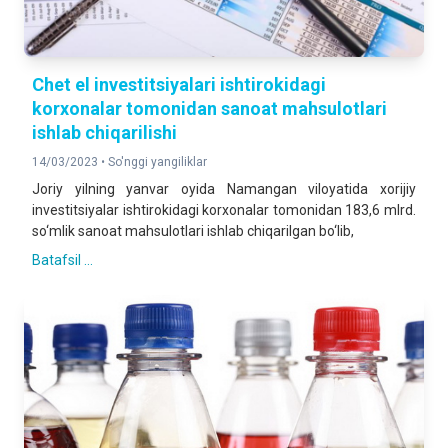
Chet el investitsiyalari ishtirokidagi
korxonalar tomonidan sanoat mahsulotlari
ishlab chiqarilishi
14/03/2023 •
So'nggi yangiliklar
Joriy yilning yanvar oyida Namangan viloyatida xorijiy
investitsiyalar ishtirokidagi korxonalar tomonidan 183,6 mlrd.
so‘mlik sanoat mahsulotlari ishlab chiqarilgan bo‘lib,
Batafsil ...