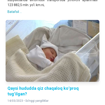
subyektlarida avtomobil transportida yo‘lovchi aylanmasi
123 882,5 mln. yo‘l. km.ni,
Batafsil ...
Qaysi hududda qiz chaqaloq koʻproq
tugʻilgan?
14/03/2023 •
So'nggi yangiliklar