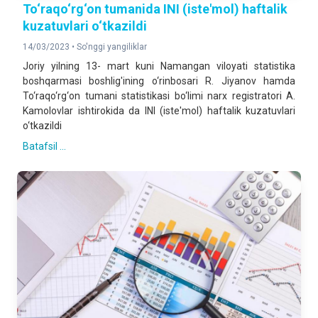
To‘raqo‘rg‘on tumanida INI (iste'mol) haftalik
kuzatuvlari o‘tkazildi
14/03/2023 •
So'nggi yangiliklar
Joriy yilning 13- mart kuni Namangan viloyati statistika
boshqarmasi boshlig'ining o‘rinbosari R. Jiyanov hamda
To‘raqo‘rg‘on tumani statistikasi bo‘limi narx registratori A.
Kamolovlar ishtirokida da INI (iste'mol) haftalik kuzatuvlari
o‘tkazildi
Batafsil ...