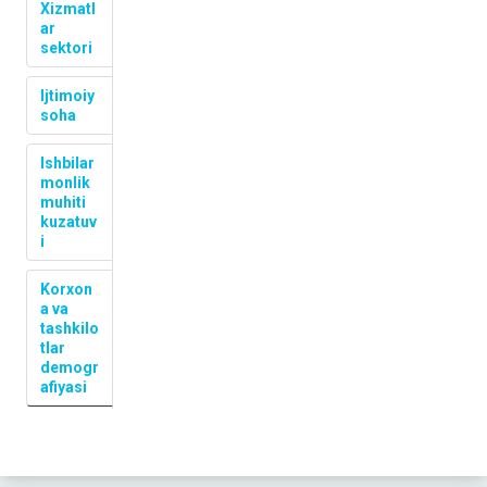
Xizmatl
ar
sektori
Ijtimoiy
soha
Ishbilar
monlik
muhiti
kuzatuv
i
Korxon
a va
tashkilo
tlar
demogr
afiyasi