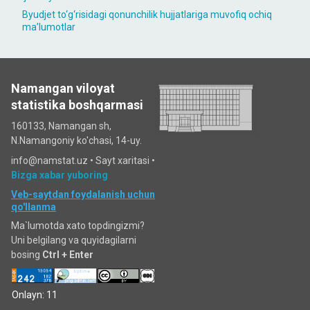
Byudjet to‘g‘risidagi qonunchilik hujjatlariga muvofiq ochiq
maʼlumotlar
Namangan viloyat
statistika boshqarmasi
160133, Namangan sh,
N.Namangoniy ko'chasi, 14-uy.
info@namstat.uz •
Sayt xaritasi
•
Bizga xabar yuboring
Veb-saytdan foydalanish uchun
qo'llanma
Ma`lumotda xato topdingizmi?
Uni belgilang va quyidagilarni
bosing
Ctrl + Enter
Onlayn: 11