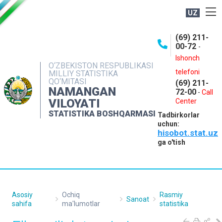
UZ
BOSHQARMA HAQIDA
(69) 211-
00-72
-
OCHIQ MA'LUMOTLAR
Ishonch
O‘ZBEKISTON RESPUBLIKASI
NASHRLAR
telefoni
MILLIY STATISTIKA
QO‘MITASI
(69) 211-
INTERAKTIV XIZMATLAR
NAMANGAN
72-00
-
Call
VILOYATI
MATBUOT XIZMATI
Center
STATISTIKA BOSHQARMASI
Tadbirkorlar
MUROJAATLAR
uchun:
hisobot.stat.uz
KONTAKTLAR
ga o'tish
Asosiy
Ochiq
Rasmiy
Sanoat
sahifa
ma'lumotlar
statistika