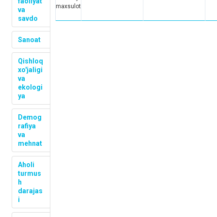
faoliyat
maxsulot
va
savdo
Sanoat
Qishloq
xo'jaligi
va
ekologi
ya
Demog
rafiya
va
mehnat
Aholi
turmus
h
darajas
i