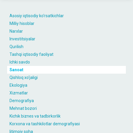
Asosiy iqtisodiy ko'rsatkichlar
Milliy hisoblar
Narxlar
Investitsiyalar
Qurilish
Tashqi iqtisodiy faoliyat
Ichki savdo
Sanoat
Qishloq xo‘jaligi
Ekologiya
Xizmatlar
Demografiya
Mehnat bozori
Kichik biznes va tadbirkorlik
Korxona va tashkilotlar demografiyasi
Ijtimoiy soha