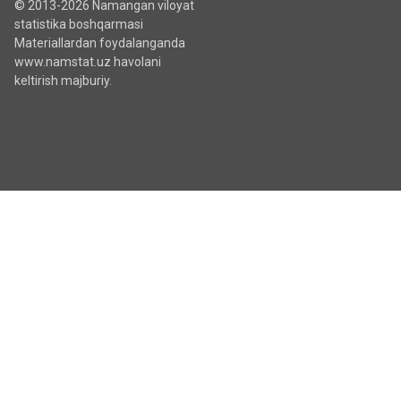
© 2013-2026 Namangan viloyat
statistika boshqarmasi
Materiallardan foydalanganda
www.namstat.uz havolani
keltirish majburiy.