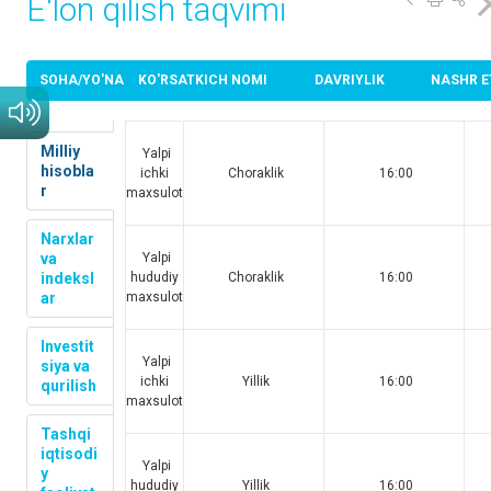
E'lon qilish taqvimi
SOHA/YO'NALISH
KO'RSATKICH NOMI
DAVRIYLIK
NASHR E
Milliy
Yalpi
hisobla
ichki
Choraklik
16:00
r
maxsulot
Narxlar
va
Yalpi
indeksl
hududiy
Choraklik
16:00
ar
maxsulot
Investit
Yalpi
siya va
ichki
Yillik
16:00
qurilish
maxsulot
Tashqi
iqtisodi
Yalpi
y
hududiy
Yillik
16:00