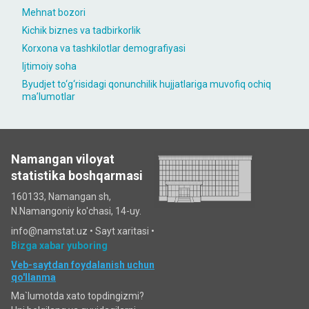
Mehnat bozori
Kichik biznes va tadbirkorlik
Korxona va tashkilotlar demografiyasi
Ijtimoiy soha
Byudjet to‘g‘risidagi qonunchilik hujjatlariga muvofiq ochiq
maʼlumotlar
Namangan viloyat
statistika boshqarmasi
160133, Namangan sh,
N.Namangoniy ko'chasi, 14-uy.
info@namstat.uz •
Sayt xaritasi
•
Bizga xabar yuboring
Veb-saytdan foydalanish uchun
qo'llanma
Ma`lumotda xato topdingizmi?