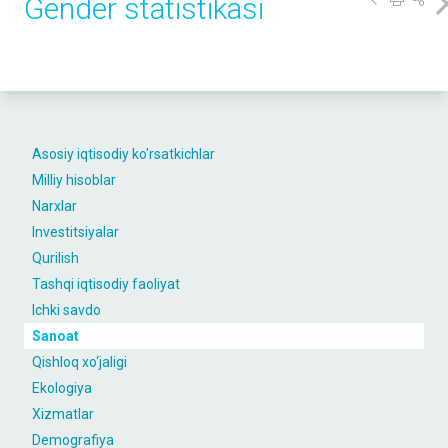
Gender statistikasi
Asosiy iqtisodiy ko'rsatkichlar
Milliy hisoblar
Narxlar
Investitsiyalar
Qurilish
Tashqi iqtisodiy faoliyat
Ichki savdo
Sanoat
Qishloq xo‘jaligi
Ekologiya
Xizmatlar
Demografiya