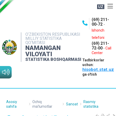
UZ
BOSHQARMA HAQIDA
(69) 211-
00-72
-
OCHIQ MA'LUMOTLAR
Ishonch
O‘ZBEKISTON RESPUBLIKASI
NASHRLAR
telefoni
MILLIY STATISTIKA
QO‘MITASI
(69) 211-
INTERAKTIV XIZMATLAR
NAMANGAN
72-00
-
Call
VILOYATI
MATBUOT XIZMATI
Center
STATISTIKA BOSHQARMASI
Tadbirkorlar
MUROJAATLAR
uchun:
hisobot.stat.uz
KONTAKTLAR
ga o'tish
Asosiy
Ochiq
Rasmiy
Sanoat
sahifa
ma'lumotlar
statistika