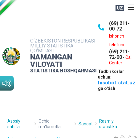
UZ
BOSHQARMA HAQIDA
(69) 211-
00-72
-
OCHIQ MA'LUMOTLAR
Ishonch
O‘ZBEKISTON RESPUBLIKASI
NASHRLAR
telefoni
MILLIY STATISTIKA
QO‘MITASI
(69) 211-
INTERAKTIV XIZMATLAR
NAMANGAN
72-00
-
Call
VILOYATI
MATBUOT XIZMATI
Center
STATISTIKA BOSHQARMASI
Tadbirkorlar
MUROJAATLAR
uchun:
hisobot.stat.uz
KONTAKTLAR
ga o'tish
Asosiy
Ochiq
Rasmiy
Sanoat
sahifa
ma'lumotlar
statistika