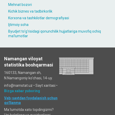
Mehnat bozori
Kichik biznes va tadbirkorlik
Korxona va tashkilotlar demografiyasi
Ijtimoiy soha
Byudjet to‘g‘risidagi qonunchilik hujjatlariga muvofiq ochiq
maʼlumotlar
Namangan viloyat
statistika boshqarmasi
160133, Namangan sh,
N.Namangoniy ko'chasi, 14-uy.
info@namstat.uz •
Sayt xaritasi
•
Bizga xabar yuboring
Veb-saytdan foydalanish uchun
qo'llanma
Ma`lumotda xato topdingizmi?