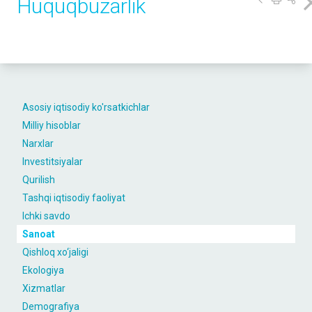
Huquqbuzarlik
Asosiy iqtisodiy ko'rsatkichlar
Milliy hisoblar
Narxlar
Investitsiyalar
Qurilish
Tashqi iqtisodiy faoliyat
Ichki savdo
Sanoat
Qishloq xo‘jaligi
Ekologiya
Xizmatlar
Demografiya