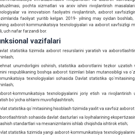
ratuzilmasi, pochta xizmatlari va arxiv ishini rivojlantirish masalala
nologiyalar va innovatsion faoliyatni rivojlantirish, axborot xavfsizlig
ozimlarida faoliyat yuritib kelgan. 2019- yilning may oyidan boshlab, 
sining axborot-kommunikatsiya texnologiyalari va axborot xavfsizligi ma
li, uch nafar farzandi bor.
nksional vazifalari
avlat statistika tizimida axborot resurslarini yaratish va axborotlashti
minlash;
ehnat unumdorligini oshirish, statistika axborotlarini tezkor uzatish 
imini respublikaning boshqa axborot tizimlari bilan mutanosibligi va o`
munikatsiya texnologiyalari sohasida Davlat statistika qo`mitasining
minlash;
xborot-kommunikatsiya texnologiyalarini joriy etish va rivojlantiris
tish bo`yicha ishlarni muvofiqlashtirish;
vlat statistika qo`mitasining hisoblash tizimida yaxlit va xavfsiz axborot 
xborotlashtirish sohasida davlat dasturlari va loyihalarining ekspertiza
ashish standartlari va mexanizmlarini ishlab chiqishda ishtirok etish;
avlat statistika tizimida yangi axborot-kommunikatsiya texnologiyalarini j