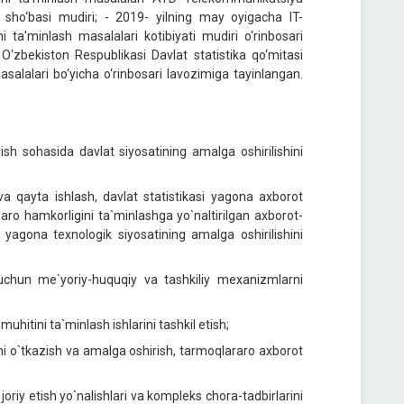
ri sho‘basi mudiri; - 2019- yilning may oyigacha IT-
ini ta'minlash masalalari kotibiyati mudiri o‘rinbosari
O‘zbekiston Respublikasi Davlat statistika qo‘mitasi
salalari bo‘yicha o‘rinbosari lavozimiga tayinlangan.
rish sohasida davlat siyosatining amalga oshirilishini
va qayta ishlash, davlat statistikasi yagona axborot
zaro hamkorligini ta`minlashga yo`naltirilgan axborot-
 yagona texnologik siyosatining amalga oshirilishini
h uchun me`yoriy-huquqiy va tashkiliy mexanizmlarni
muhitini ta`minlash ishlarini tashkil etish;
sini o`tkazish va amalga oshirish, tarmoqlararo axborot
oriy etish yo`nalishlari va kompleks chora-tadbirlarini