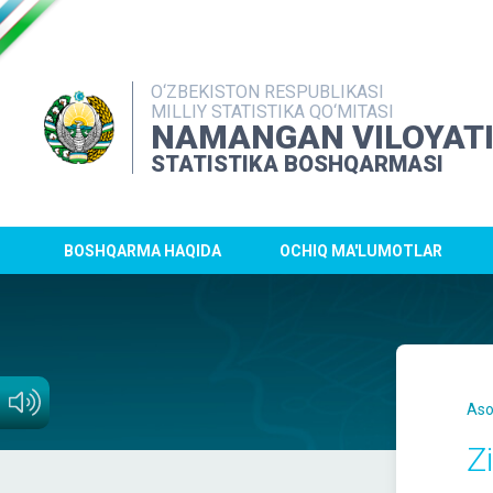
O‘ZBEKISTON RESPUBLIKASI
MILLIY STATISTIKA QO‘MITASI
NAMANGAN VILOYAT
STATISTIKA BOSHQARMASI
BOSHQARMA HAQIDA
OCHIQ MA'LUMOTLAR
Aso
Z