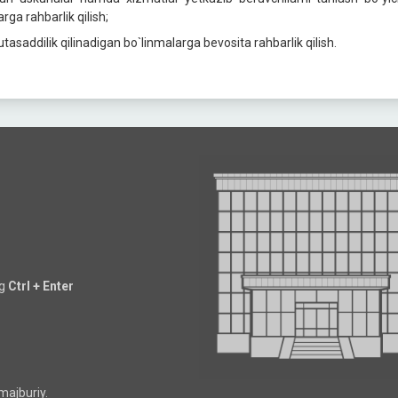
arga rahbarlik qilish;
utasaddilik qilinadigan bo`linmalarga bevosita rahbarlik qilish.
ng
Ctrl + Enter
majburiy.