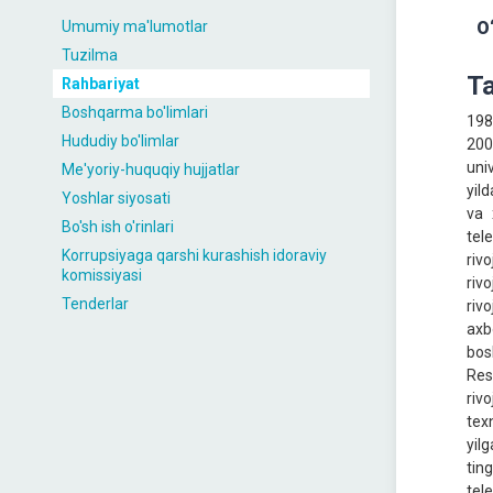
Umumiy ma'lumotlar
O
Tuzilma
Ta
Rahbariyat
Boshqarma bo'limlari
198
Hududiy bo'limlar
200
uni
Me'yoriy-huquqiy hujjatlar
yil
Yoshlar siyosati
va 
Bo'sh ish o'rinlari
tel
Korrupsiyaga qarshi kurashish idoraviy
riv
komissiyasi
riv
Tenderlar
riv
axb
bos
Res
riv
tex
yil
tin
tel