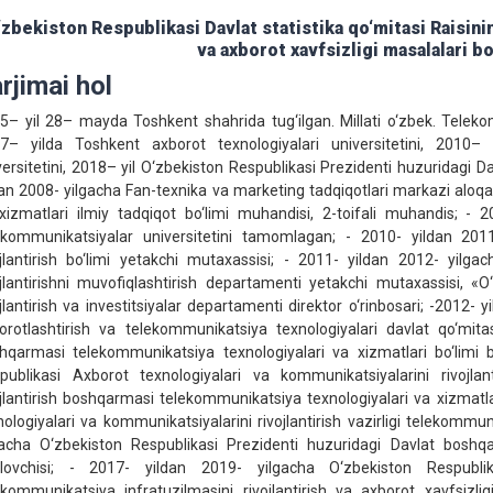
‘zbekiston Respublikаsi Dаvlаt stаtistikа qo‘mitаsi Rаisin
va axborot xavfsizligi masalalari bo
rjimai hol
5– yil 28– mayda Toshkent shahrida tug‘ilgan. Millati o‘zbek. Telekom
7– yilda Toshkent axborot texnologiyalari universitetini, 2010– 
versitetini, 2018– yil O‘zbekiston Respublikasi Prezidenti huzuridagi
dan 2008- yilgacha Fan-texnika va marketing tadqiqotlari markazi aloqa
xizmatlari ilmiy tadqiqot bo‘limi muhandisi, 2-toifali muhandis; - 
ekommunikatsiyalar universitetini tamomlagan; - 2010- yildan 201
ojlantirish bo‘limi yetakchi mutaxassisi; - 2011- yildan 2012- yilg
ojlantirishni muvofiqlashtirish departamenti yetakchi mutaxassisi, 
ojlantirish va investitsiyalar departamenti direktor o‘rinbosari; -2012-
orotlashtirish va telekommunikatsiya texnologiyalari davlat qo‘mitas
hqarmasi telekommunikatsiya texnologiyalari va xizmatlari bo‘limi b
publikasi Axborot texnologiyalari va kommunikatsiyalarini rivojlant
ojlantirish boshqarmasi telekommunikatsiya texnologiyalari va xizmatlar
nologiyalari va kommunikatsiyalarini rivojlantirish vazirligi telekommu
gacha O‘zbekiston Respublikasi Prezidenti huzuridagi Davlat boshqa
glovchisi; - 2017- yildan 2019- yilgacha O‘zbekiston Respubl
ekommunikatsiya infratuzilmasini rivojlantirish va axborot xavfsizl