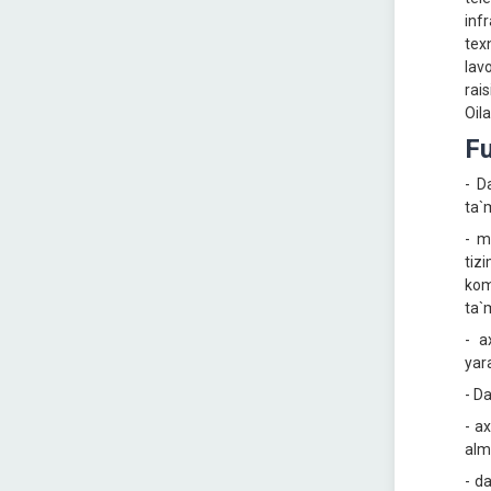
inf
tex
lav
rai
Oila
Fu
- D
ta`
- m
tiz
kom
ta`
- a
yara
- Da
- a
alm
- d