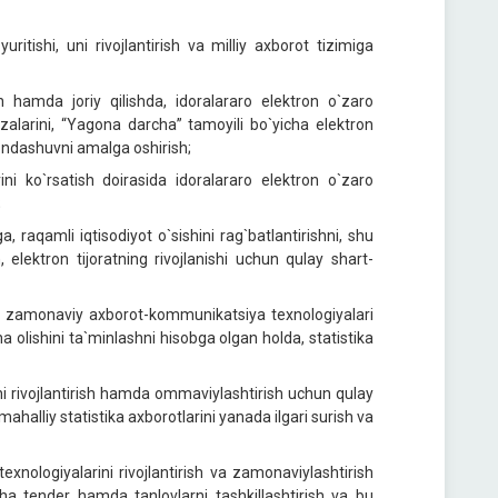
ritishi, uni rivojlantirish va milliy axborot tizimiga
sh hamda joriy qilishda, idoralararo elektron o`zaro
zalarini, “Yagona darcha” tamoyili bo`yicha elektron
yondashuvni amalga oshirish;
i ko`rsatish doirasida idoralararo elektron o`zaro
;
a, raqamli iqtisodiyot o`sishini rag`batlantirishni, shu
 elektron tijoratning rivojlanishi uchun qulay shart-
ing zamonaviy axborot-kommunikatsiya texnologiyalari
a olishini ta`minlashni hisobga olgan holda, statistika
ni rivojlantirish hamda ommaviylashtirish uchun qulay
ahalliy statistika axborotlarini yanada ilgari surish va
nologiyalarini rivojlantirish va zamonaviylashtirish
a tender hamda tanlovlarni tashkillashtirish va bu