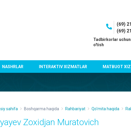
(69) 2
(69) 2
I
Tadbirkorlar uchun
o'tish
NASHRLAR
INTERAKTIV XIZMATLAR
MATBUOT XIZ
siy sahifa
Boshqarma haqida
Rahbariyat
Qo'mita haqida
Ra
iyayev Zoxidjan Muratovich