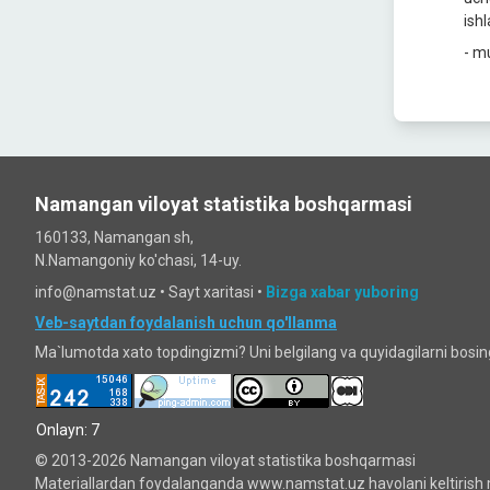
ishl
- m
Namangan viloyat statistika boshqarmasi
160133, Namangan sh,
N.Namangoniy ko'chasi, 14-uy.
info@namstat.uz •
Sayt xaritasi
•
Bizga xabar yuboring
Veb-saytdan foydalanish uchun qo'llanma
Ma`lumotda xato topdingizmi? Uni belgilang va quyidagilarni bosi
Onlayn: 7
© 2013-2026 Namangan viloyat statistika boshqarmasi
Materiallardan foydalanganda www.namstat.uz havolani keltirish 