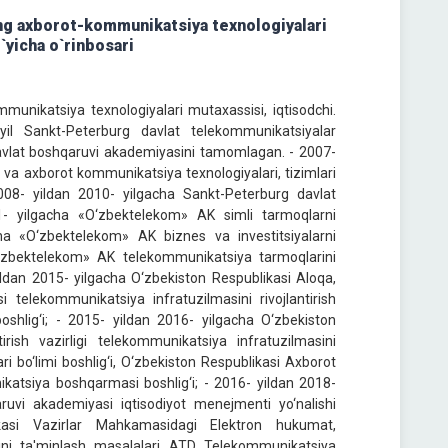
ing axborot-kommunikatsiya texnologiyalari
`yicha o`rinbosari
munikatsiya texnologiyalari mutaxassisi, iqtisodchi.
yil Sankt-Peterburg davlat telekommunikatsiyalar
 Davlat boshqaruvi akademiyasini tamomlagan. - 2007-
 va axborot kommunikatsiya texnologiyalari, tizimlari
2008- yildan 2010- yilgacha Sankt-Peterburg davlat
1- yilgacha «O‘zbektelekom» AK simli tarmoqlarni
acha «O‘zbektelekom» AK biznes va investitsiyalarni
«O‘zbektelekom» AK telekommunikatsiya tarmoqlarini
 yildan 2015- yilgacha O‘zbekiston Respublikasi Aloqa,
i telekommunikatsiya infratuzilmasini rivojlantirish
oshlig‘i; - 2015- yildan 2016- yilgacha O‘zbekiston
irish vazirligi telekommunikatsiya infratuzilmasini
i bo‘limi boshlig‘i, O‘zbekiston Respublikasi Axborot
nikatsiya boshqarmasi boshlig‘i; - 2016- yildan 2018-
ruvi akademiyasi iqtisodiyot menejmenti yo‘nalishi
ikasi Vazirlar Mahkamasidagi Elektron hukumat,
igini ta'minlash masalalari ATD Telekommunikatsiya