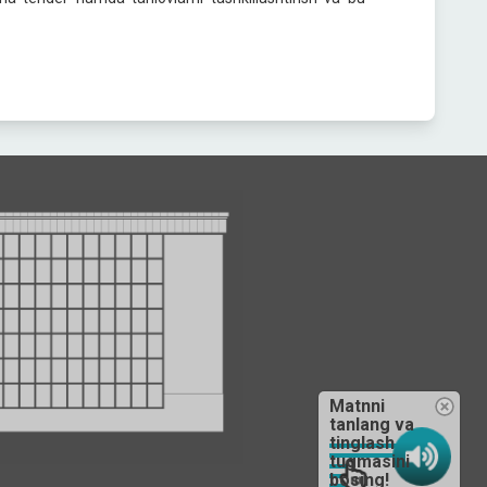
Matnni
tanlang va
tinglash
tugmasini
bosing!