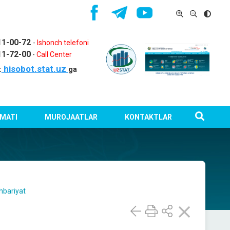
11-00-72
-
Ishonch telefoni
11-72-00
-
Call Center
hisobot.stat.uz
:
ga
MATI
MUROJAATLAR
KONTAKTLAR
hbariyat