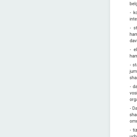
belg
- k
inte
- s
ham
dav
- e
hamk
- s
jum
shar
- d
vos
orga
- D
sha
omm
- t
uch