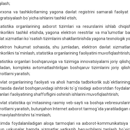
ilash;
orxona va tashkilotlarning yagona davlat registrini samarali faoliyat yu
gratsiyalash bo`yicha ishlarini tashkil etish;
tatistika organlarining axborot tizimlari va resurslarini ishlab chiqi
korlikni tashkil etishda, yagona elektron reestrlar va ma`lumotlar ba
lat xizmatlari ko`rsatish tizimlarini shakllantirishda yagona texnologik 
lektron hukumat sohasida, shu jumladan, elektron davlat xizmatlarin
orlikni ta`minlash, statistika organlarining faoliyatini muvofiqlashtirish
tatistika organlari boshqaruviga va tizimiga innovatsiyalarni joriy qilishg
ladan, kompleks avtomatlashtirilgan boshqaruv tizimlarini joriy qilish,
oitlarni yaratish;
avlat organlarining faoliyati va aholi hamda tadbirkorlik sub`ektlarin
itasida davlat boshqaruvidagi ishtiroki to`g`risidagi axborotdan foydalan
nlari faoliyatining shaffofligini oshirish ishlarini muvofiqlashtirish;
avlat statistika qo`mitasining rasmiy veb-sayti va boshqa vebresurslari
roitlarni yaratish, butunjahon Internet axborot tarmog`ida yaratiladigan m
aviylashtirishni ta`minlash;
izimda foydalaniladigan aloqa tarmoqlari va axborot-kommunikatsiya tex
un uskunalar hamda xizmatlar yetkazib beruvchilarni tanlash bo`yich