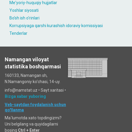
Me'yoriy-huquqiy hujjatlar
Yoshlar siyosati
Bo'sh ish o'rinlari
Korrupsiyaga qarshi kurashish idoraviy komissiyasi
Tenderlar
Namangan viloyat
statistika boshqarmasi
160133, Namangan sh,
N.Namangoniy ko'chasi, 14-uy.
info@namstat.uz •
Sayt xaritasi
•
Bizga xabar yuboring
Veb-saytdan foydalanish uchun
qo'llanma
Ma`lumotda xato topdingizmi?
Uni belgilang va quyidagilarni
bosing
Ctrl + Enter