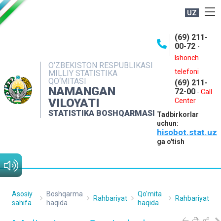
UZ
BOSHQARMA HAQIDA
(69) 211-
00-72
-
OCHIQ MA'LUMOTLAR
Ishonch
O‘ZBEKISTON RESPUBLIKASI
NASHRLAR
telefoni
MILLIY STATISTIKA
QO‘MITASI
(69) 211-
INTERAKTIV XIZMATLAR
NAMANGAN
72-00
-
Call
VILOYATI
MATBUOT XIZMATI
Center
STATISTIKA BOSHQARMASI
Tadbirkorlar
MUROJAATLAR
uchun:
hisobot.stat.uz
KONTAKTLAR
ga o'tish
Asosiy
Boshqarma
Qo'mita
Rahbariyat
Rahbariyat
sahifa
haqida
haqida