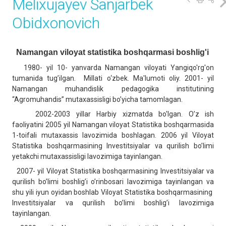
Melixujayev Sanjarbek
Obidxonovich
Namangan viloyat statistika boshqarmasi boshlig'i
1980- yil 10- yanvarda Namangan viloyati Yangiqo'rg'on
tumanida tug’ilgan. Millati o‘zbek. Ma'lumoti oliy. 2001- yil
Namangan muhandislik pedagogika institutining
“Agromuhandis” mutaxassisligi bo’yicha tamomlagan.
2002-2003 yillar Harbiy xizmatda bo'lgan. O’z ish
faoliyatini 2005 yil Namangan viloyat Statistika boshqarmasida
1-toifali mutaxassis lavozimida boshlagan. 2006 yil Viloyat
Statistika boshqarmasining Investitsiyalar va qurilish bo’limi
yetakchi mutaxassisligi lavozimiga tayinlangan.
2007- yil Viloyat Statistika boshqarmasining Investitsiyalar va
qurilish bo’limi boshlig’i o’rinbosari lavozimiga tayinlangan va
shu yili iyun oyidan boshlab Viloyat Statistika boshqarmasining
Investitsiyalar va qurilish bo’limi boshlig’i lavozimiga
tayinlangan.