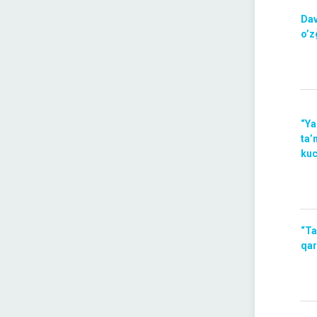
Dav
o’z
“Ya
ta’
kuc
“Ta
qar