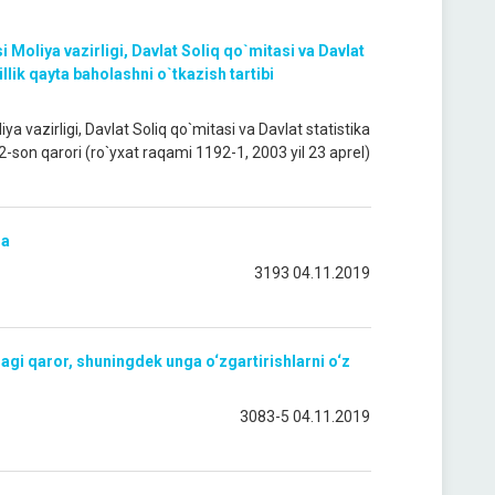
 Moliya vazirligi, Davlat Soliq qo`mitasi va Davlat
llik qayta baholashni o`tkazish tartibi
ya vazirligi, Davlat Soliq qo`mitasi va Davlat statistika
 2-son qarori (ro`yxat raqami 1192-1, 2003 yil 23 aprel)
da
3193 04.11.2019
idagi qaror, shuningdek unga o‘zgartirishlarni o‘z
3083-5 04.11.2019