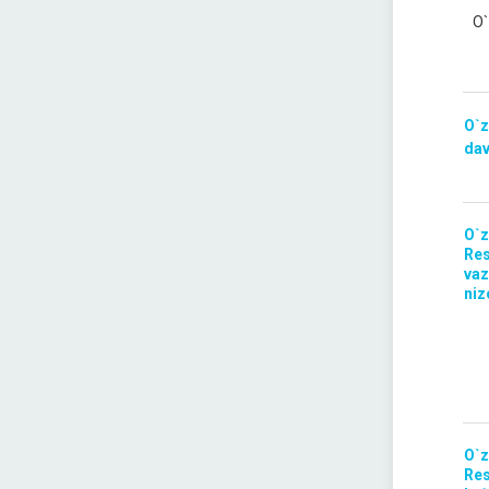
O`
O`z
dav
O`z
Res
vaz
niz
O`z
Res