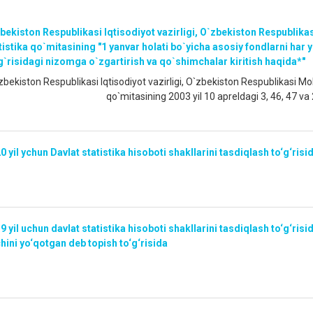
bekiston Respublikasi Iqtisodiyot vazirligi, O`zbekiston Respublikasi
tistika qo`mitasining "1 yanvar holati bo`yicha asosiy fondlarni har yi
g`risidagi nizomga o`zgartirish va qo`shimchalar kiritish haqida*"
zbekiston Respublikasi Iqtisodiyot vazirligi, O`zbekiston Respublikasi Moli
qo`mitasining 2003 yil 10 apreldagi 3, 46, 47 va
0 yil ychun Davlat statistika hisoboti shakllarini tasdiqlash to‘g‘risi
9 yil uchun davlat statistika hisoboti shakllarini tasdiqlash to‘g‘ris
hini yo‘qotgan deb topish to‘g‘risida