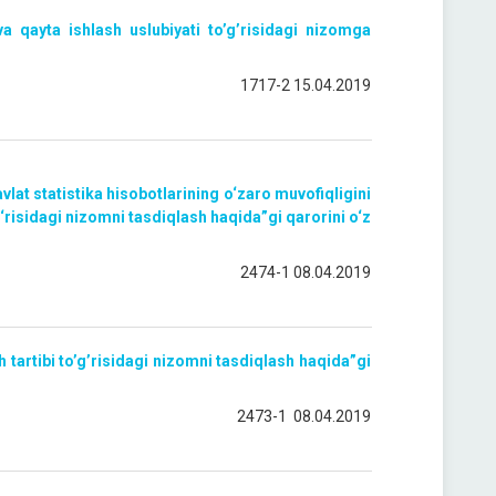
va qayta ishlash uslubiyati to’g’risidagi nizomga
1717-2 15.04.2019
vlat statistika hisobotlarining o‘zaro muvofiqligini
‘risidagi nizomni tasdiqlash haqida”gi qarorini o‘z
2474-1 08.04.2019
sh tartibi to’g’risidagi nizomni tasdiqlash haqida”gi
2473-1 08.04.2019