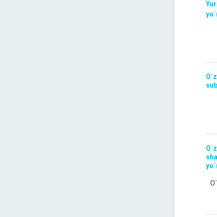
Yur
yo`
O`z
sub
O`z
sha
yo`
O`