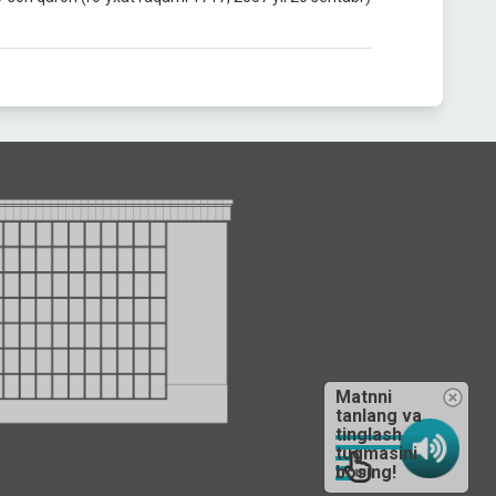
Matnni
tanlang va
tinglash
tugmasini
bosing!