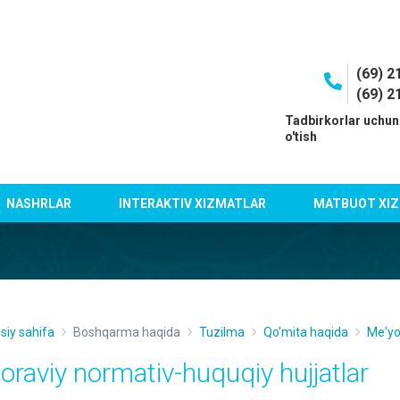
(69) 2
(69) 2
I
Tadbirkorlar uchun
o'tish
NASHRLAR
INTERAKTIV XIZMATLAR
MATBUOT XIZ
siy sahifa
Boshqarma haqida
Tuzilma
Qo'mita haqida
Me'yo
doraviy normativ-huquqiy hujjatlar