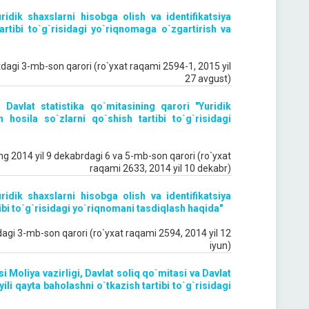
ridik shaxslarni hisobga olish va identifikatsiya
artibi to`g`risidagi yo`riqnomaga o`zgartirish va
tdagi 3-mb-son qarori (ro`yxat raqami 2594-1, 2015 yil
27 avgust)
 Davlat statistika qo`mitasining qarori "Yuridik
osila so`zlarni qo`shish tartibi to`g`risidagi
ing 2014 yil 9 dekabrdagi 6 va 5-mb-son qarori (ro`yxat
raqami 2633, 2014 yil 10 dekabr)
ridik shaxslarni hisobga olish va identifikatsiya
ibi to`g`risidagi yo`riqnomani tasdiqlash haqida"
dagi 3-mb-son qarori (ro`yxat raqami 2594, 2014 yil 12
iyun)
i Moliya vazirligi, Davlat soliq qo`mitasi va Davlat
ili qayta baholashni o`tkazish tartibi to`g`risidagi