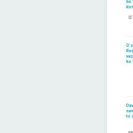
bo`
kir
O`
O`z
Res
vaz
ko`
Dav
sav
to`
va