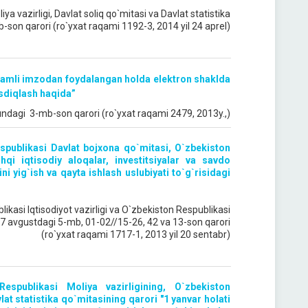
ya vazirligi, Davlat soliq qo`mitasi va Davlat statistika
b-son qarori (ro`yxat raqami 1192-3, 2014 yil 24 aprel)
aqamli imzodan foydalangan holda elektron shaklda
tasdiqlash haqida”
yundagi 3-mb-son qarori (ro`yxat raqami 2479, 2013y.,)
espublikasi Davlat bojxona qo`mitasi, O`zbekiston
hqi iqtisodiy aloqalar, investitsiyalar va savdo
ni yig`ish va qayta ishlash uslubiyati to`g`risidagi
ikasi Iqtisodiyot vazirligi va O`zbekiston Respublikasi
il 27 avgustdagi 5-mb, 01-02//15-26, 42 va 13-son qarori
(ro`yxat raqami 1717-1, 2013 yil 20 sentabr)
Respublikasi Moliya vazirligining, O`zbekiston
at statistika qo`mitasining qarori "1 yanvar holati