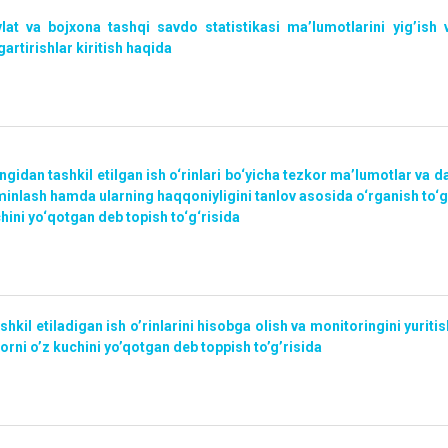
lat va bojxona tashqi savdo statistikasi ma’lumotlarini yig’ish 
gartirishlar kiritish haqida
ngidan tashkil etilgan ish o‘rinlari bo‘yicha tezkor ma’lumotlar va da
minlash hamda ularning haqqoniyligini tanlov asosida o‘rganish to‘g
hini yo‘qotgan deb topish to‘g‘risida
shkil etiladigan ish o’rinlarini hisobga olish va monitoringini yuriti
orni o’z kuchini yo’qotgan deb toppish to’g’risida