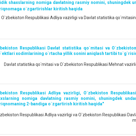
idik shaxslarning nomiga davlatning rasmiy nomini, shuningdek und
riqnomaga o`zgartirishlar kiritish haqida
O`zbekiston Respublikasi Adliya vazirligi va Davlat statistika qo`mitasi
bekiston Respublikasi Davlat statistika qo`mitasi va O`zbekiston
`ektlari xodimlarining o`rtacha yillik sonini aniqlash tartibi to`g`ri
Davlat statistika qo`mitasi va O`zbekiston Respublikasi Mehnat vazirli
bekiston Respublikasi Adliya vazirligi, O`zbekiston Respublikasi
xslarning nomiga davlatning rasmiy nomini, shuningdek undan h
riqnomaning 2-bandiga o`zgartirish kiritish haqida"
zbekiston Respublikasi Adliya vazirligi va O`zbekiston Respublikasi Davla
m