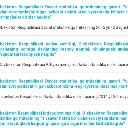
bekiston Respublikasi Davlat statistika qo`mitasining qarori "Yu
ishni avtomatlashtirilgan axborot tizimi «reg-system»da ishlash t
shimchalar kiritish haqida"
zbekiston Respublikasi Davlat statistika qo`mitasining 2015 yil 12 avgus
bekiston Respublikasi Adliya vazirligi, O`zbekiston Respublikasi
xslarning nomiga davlatning rasmiy nomini, shuningdek undan h
riqnomani tasdiqlash haqida"
O`zbekiston Respublikasi Adliya vazirligi va Davlat statistika qo`mitasin
bekiston Respublikasi Davlat statistika qo`mitasining qarori "Yu
ishni avtomatlashtirilgan axborot tizimi «reg-system»da ishlash tart
`zbekiston Respublikasi Davlat statistika qo`mitasining 2014 yil 30 may
bekiston Respublikasi Iqtisodiyot vazirligi, O`zbekiston Respublikas
tistika qo`mitasining “1 yanvar holati bo`yicha asosiy fondlarni har y
omni tasdiqlash haqida”gi qarorga o`zgartirishlar kiritish haqida*