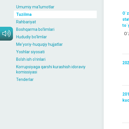
Umumiy ma'lumotlar
O`z
Tuzilma
sta
Rahbariyat
to`
Boshqarma bo'limlari
O`
Hududiy bo'limlar
Me'yoriy-huquqiy hujjatlar
Yoshlar siyosati
Bo'sh ish o'rinlari
202
Korrupsiyaga qarshi kurashish idoraviy
komissiyasi
Tenderlar
201
kuc