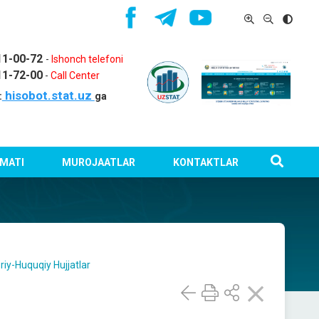
11-00-72
-
Ishonch telefoni
11-72-00
-
Call Center
hisobot.stat.uz
:
ga
MATI
MUROJAATLAR
KONTAKTLAR
riy-Huquqiy Hujjatlar