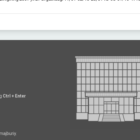
ng
Ctrl + Enter
majburiy.