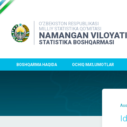
O‘ZBEKISTON RESPUBLIKASI
MILLIY STATISTIKA QO‘MITASI
NAMANGAN VILOYAT
STATISTIKA BOSHQARMASI
BOSHQARMA HAQIDA
OCHIQ MA'LUMOTLAR
Aso
I