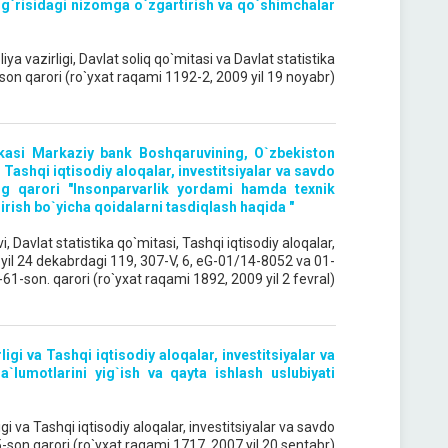
to`g`risidagi nizomga o`zgartirish va qo`shimchalar
ya vazirligi, Davlat soliq qo`mitasi va Davlat statistika
-son qarori (ro`yxat raqami 1192-2, 2009 yil 19 noyabr)
ikasi Markaziy bank Boshqaruvining, O`zbekiston
Tashqi iqtisodiy aloqalar, investitsiyalar va savdo
ing qarori "Insonparvarlik yordami hamda texnik
dirish bo`yicha qoidalarni tasdiqlash haqida "
 Davlat statistika qo`mitasi, Tashqi iqtisodiy aloqalar,
8 yil 24 dekabrdagi 119, 307-V, 6, eG-01/14-8052 va 01-
61-son. qarori (ro`yxat raqami 1892, 2009 yil 2 fevral)
igi va Tashqi iqtisodiy aloqalar, investitsiyalar va
`lumotlarini yig`ish va qayta ishlash uslubiyati
igi va Tashqi iqtisodiy aloqalar, investitsiyalar va savdo
-son qarori (ro`yxat raqami 1717, 2007 yil 20 sentabr)