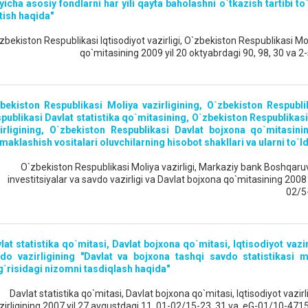
yicha asosiy fondlarni har yili qayta baholashni o`tkazish tartibi 
itish haqida"
zbekiston Respublikasi Iqtisodiyot vazirligi, O`zbekiston Respublikasi Moli
qo`mitasining 2009 yil 20 oktyabrdagi 90, 98, 30 va 2
bekiston Respublikasi Moliya vazirligining, O`zbekiston Respubl
publikasi Davlat statistika qo`mitasining, O`zbekiston Respublikasi 
irligining, O`zbekiston Respublikasi Davlat bojxona qo`mitasin
maklashish vositalari oluvchilarning hisobot shakllari va ularni to`l
O`zbekiston Respublikasi Moliya vazirligi, Markaziy bank Boshqaruvi,
investitsiyalar va savdo vazirligi va Davlat bojxona qo`mitasining 200
02/5-
lat statistika qo`mitasi, Davlat bojxona qo`mitasi, Iqtisodiyot vazirl
do vazirligining "Davlat va bojxona tashqi savdo statistikasi ma
g`risidagi nizomni tasdiqlash haqida"
Davlat statistika qo`mitasi, Davlat bojxona qo`mitasi, Iqtisodiyot vazirl
zirligining 2007 yil 27 avgustdagi 11, 01-02/15-23, 31 va eG-01/10-4715