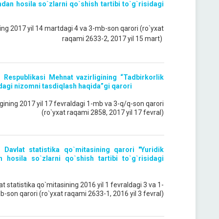
an hosila so`zlarni qo`shish tartibi to`g`risidagi
ning 2017 yil 14 martdagi 4 va 3-mb-son qarori (ro`yxat
raqami 2633-2, 2017 yil 15 mart)
 Respublikasi Mehnat vazirligining “Tadbirkorlik
sidagi nizomni tasdiqlash haqida”gi qarori
gining 2017 yil 17 fevraldagi 1-mb va 3-q/q-son qarori
(ro`yxat raqami 2858, 2017 yil 17 fevral)
 Davlat statistika qo`mitasining qarori "Yuridik
osila so`zlarni qo`shish tartibi to`g`risidagi
t statistika qo`mitasining 2016 yil 1 fevraldagi 3 va 1-
b-son qarori (ro`yxat raqami 2633-1, 2016 yil 3 fevral)