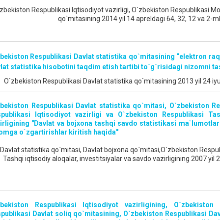
zbekiston Respublikasi Iqtisodiyot vazirligi, O`zbekiston Respublikasi Moli
qo`mitasining 2014 yil 14 apreldagi 64, 32, 12 va 2-m
bekiston Respublikasi Davlat statistika qo`mitasining “elektron r
lat statistika hisobotini taqdim etish tartibi to`g`risidagi nizomni 
O`zbekiston Respublikasi Davlat statistika qo`mitasining 2013 yil 24 i
bekiston Respublikasi Davlat statistika qo`mitasi, O`zbekiston R
publikasi Iqtisodiyot vazirligi va O`zbekiston Respublikasi Tas
irligining "Davlat va bojxona tashqi savdo statistikasi ma`lumotlari
omga o`zgartirishlar kiritish haqida"
Davlat statistika qo`mitasi, Davlat bojxona qo`mitasi,O`zbekiston Respubl
Tashqi iqtisodiy aloqalar, investitsiyalar va savdo vazirligining 2007 y
bekiston Respublikasi Iqtisodiyot vazirligining, O`zbekiston 
publikasi Davlat soliq qo`mitasining, O`zbekiston Respublikasi Davl