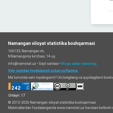
Namangan viloyat statistika boshqarmasi
160133, Namangan sh,
N.Namangoniy ko'chasi, 14-uy.
info@namstat.uz •
Sayt xaritasi
•
Bizga xabar yuboring
Veb-saytdan foydalanish uchun qo'llanma
Ma`lumotda xato topdingizmi? Uni belgilang va quyidagilarni bosi
Onlayn: 17
© 2013-2026 Namangan viloyat statistika boshqarmasi
Materiallardan foydalanganda www.namstat.uz havolani keltirish 