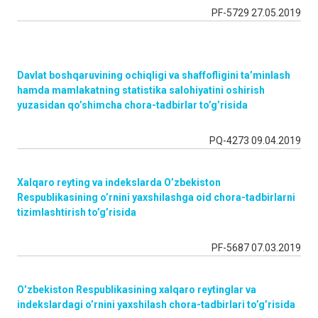
PF-5729 27.05.2019
Davlat boshqaruvining ochiqligi va shaffofligini ta’minlash
hamda mamlakatning statistika salohiyatini oshirish
yuzasidan qo’shimcha chora-tadbirlar to’g’risida
PQ-4273 09.04.2019
Xalqaro reyting va indekslarda O’zbekiston
Respublikasining o’rnini yaxshilashga oid chora-tadbirlarni
tizimlashtirish to’g’risida
PF-5687 07.03.2019
O’zbekiston Respublikasining xalqaro reytinglar va
indekslardagi o’rnini yaxshilash chora-tadbirlari to’g’risida