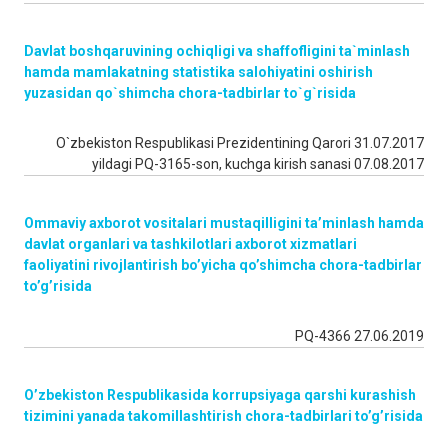
Davlat boshqaruvining ochiqligi va shaffofligini ta`minlash
hamda mamlakatning statistika salohiyatini oshirish
yuzasidan qo`shimcha chora-tadbirlar to`g`risida
O`zbekiston Respublikasi Prezidentining Qarori 31.07.2017
yildagi PQ-3165-son, kuchga kirish sanasi 07.08.2017
Ommaviy axborot vositalari mustaqilligini ta’minlash hamda
davlat organlari va tashkilotlari axborot xizmatlari
faoliyatini rivojlantirish bo’yicha qo’shimcha chora-tadbirlar
to’g’risida
PQ-4366 27.06.2019
O’zbekiston Respublikasida korrupsiyaga qarshi kurashish
tizimini yanada takomillashtirish chora-tadbirlari to’g’risida