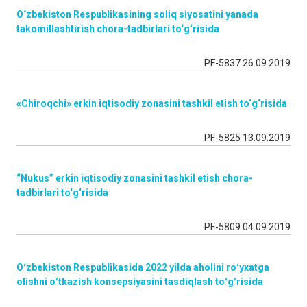
O‘zbekiston Respublikasining soliq siyosatini yanada
takomillashtirish chora-tadbirlari to‘g‘risida
PF-5837 26.09.2019
«
Chiroqchi» erkin iqtisodiy zonasini tashkil etish to‘g‘risida
PF-5825 13.09.2019
“Nukus” erkin iqtisodiy zonasini tashkil etish chora-
tadbirlari to‘g‘risida
PF-5809 04.09.2019
Oʻzbekiston Respublikasida 2022 yilda aholini roʻyxatga
olishni oʻtkazish konsepsiyasini tasdiqlash toʻgʻrisida