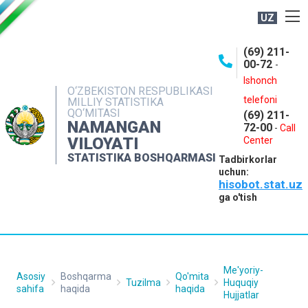
UZ
BOSHQARMA HAQIDA
(69) 211-
00-72
-
OCHIQ MA'LUMOTLAR
Ishonch
O‘ZBEKISTON RESPUBLIKASI
NASHRLAR
telefoni
MILLIY STATISTIKA
QO‘MITASI
(69) 211-
INTERAKTIV XIZMATLAR
NAMANGAN
72-00
-
Call
VILOYATI
MATBUOT XIZMATI
Center
STATISTIKA BOSHQARMASI
Tadbirkorlar
MUROJAATLAR
uchun:
hisobot.stat.uz
KONTAKTLAR
ga o'tish
Me'yoriy-
Asosiy
Boshqarma
Qo'mita
Tuzilma
Huquqiy
sahifa
haqida
haqida
Hujjatlar