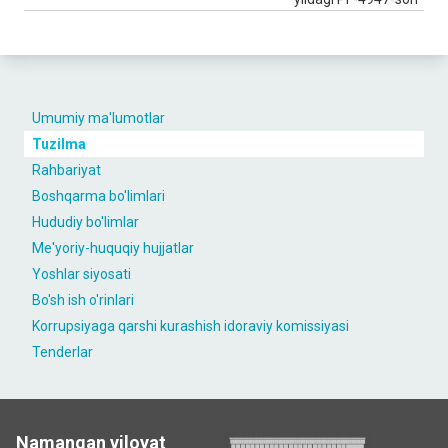
Umumiy ma'lumotlar
Tuzilma
Rahbariyat
Boshqarma bo'limlari
Hududiy bo'limlar
Me'yoriy-huquqiy hujjatlar
Yoshlar siyosati
Bo'sh ish o'rinlari
Korrupsiyaga qarshi kurashish idoraviy komissiyasi
Tenderlar
Namangan viloyat