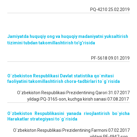
PQ-4210 25.02.2019
Jamiyatda huquqiy ong va huquqiy madaniyatni yuksaltirish
tizimini tubdan takomillashtirish to’g’risida
PF-5618 09.01.2019
O`zbekiston Respublikasi Davlat statistika qo`mitasi
faoliyatini takomillashtirish chora-tadbirlari to`g`risida
O`zbekiston Respublikasi Prezidentining Qarori 31.07.2017
yildagi PQ-3165-son, kuchga kirish sanasi 07.08.2017
O`zbekiston Respublikasini yanada rivojlantirish bo`yicha
Harakatlar strategiyasi to`g`risida
O`zbekiston Respublikasi Prezidentining Farmoni 07.02.2017
yildagi PF-4947-son