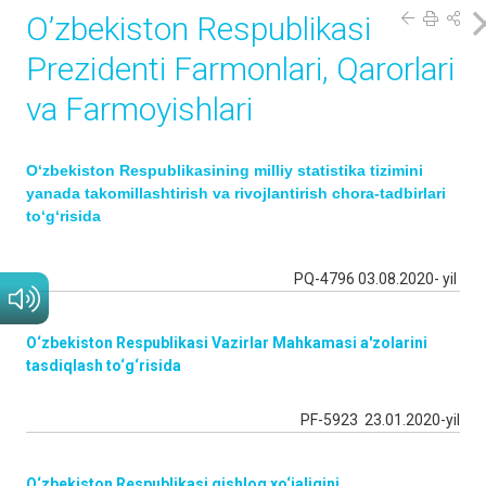
O’zbekiston Respublikasi
Prezidenti Fаrmonlаri, Qarorlari
va Farmoyishlari
O‘zbekiston Respublikasining milliy statistika tizimini
yanada takomillashtirish va rivojlantirish chora-tadbirlari
to‘g‘risida
PQ-4796 03.08.2020- yil
O‘zbekiston Respublikasi Vazirlar Mahkamasi a'zolarini
tasdiqlash to‘g‘risida
PF-5923 23.01.2020-yil
O‘zbekiston Respublikasi qishloq xo‘jaligini