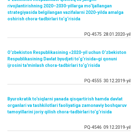
rivojlantirishning 2020–2030-yillarga mo‘ljallangan
strategiyasida belgilangan vazifalarni 2020-yilda amalga
oshirish chora-tadbirlari to‘g‘risida
PQ-4575 28.01.2020-yil
O‘zbekiston Respublikasining «2020-yil uchun O‘zbekiston
Respublikasining Davlat byudjeti to‘g‘risida»gi qonuni
ijrosini ta'minlash chora-tadbirlari to‘g‘risida
PQ-4555 30.12.2019-yil
Byurokratik to‘siqlarni yanada qisqartirish hamda davlat
organlari va tashkilotlari faoliyatiga zamonaviy boshqaruv
tamoyillarini joriy qilish chora-tadbirlari to‘g‘risida
PQ-4546 09.12.2019-yil