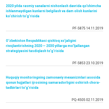
2020 yilda rasmiy sanalarni nishonlash davrida qo‘shimcha
ishlanmaydigan kunlarni belgilash va dam olish kunlarini
ko‘chirish to‘g‘risida
PF-5875 14.11.2019
O‘zbekiston Respublikasi qishloq xo‘jaligini
rivojlantirishning 2020 — 2030 yillarga mo‘ljallangan
strategiyasini tasdiqlash to‘g‘risida
PF-5853 23.10.2019
Huquqiy monitoringning zamonaviy mexanizmlari asosida
qonun hujjatlari ijrosining samaradorligini oshirish chora-
tadbirlari to‘g‘risida
PQ-4505 02.11.2019