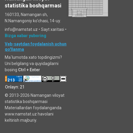
statistika boshqarmasi
160133, Namangan sh,
N.Namangoniy ko'chasi, 14-uy.
info@namstat.uz •
Sayt xaritasi
•
Bizga xabar yuboring
Veb-saytdan foydalanish uchun
qo'llanma
Ma`lumotda xato topdingizmi?
Uni belgilang va quyidagilarni
bosing
Ctrl + Enter
Onlayn: 21
© 2013-2026 Namangan viloyat
statistika boshqarmasi
Materiallardan foydalanganda
www.namstat.uz havolani
keltirish majburiy.