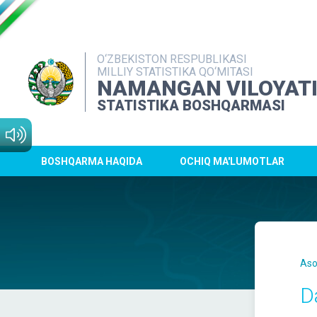
O‘ZBEKISTON RESPUBLIKASI
MILLIY STATISTIKA QO‘MITASI
NAMANGAN VILOYAT
STATISTIKA BOSHQARMASI
BOSHQARMA HAQIDA
OCHIQ MA'LUMOTLAR
Aso
D