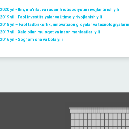
2020 yil - Ilm, ma'rifat va raqamli iqtisodiyotni rivojlantirish yili
2019 yil - Faol investitsiyalar va ijtimoiy rivojlanish yili
2018 yil – Faol tadbirkorlik, innovatsion g`oyalar va texnologiyalarni
2017 yil - Xalq bilan muloqot va inson manfaatlari yili
2016 yil - Sog'lom ona va bola yili