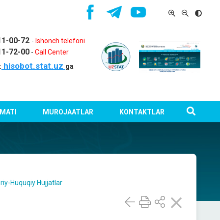
11-00-72
-
Ishonch telefoni
11-72-00
-
Call Center
hisobot.stat.uz
:
ga
MATI
MUROJAATLAR
KONTAKTLAR
riy-Huquqiy Hujjatlar