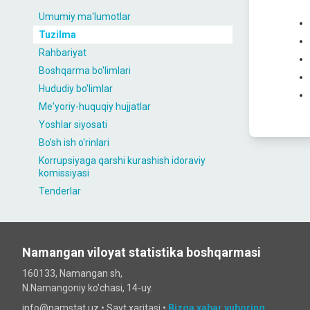
Umumiy ma'lumotlar
Tuzilma
Rahbariyat
Boshqarma bo'limlari
Hududiy bo'limlar
Me'yoriy-huquqiy hujjatlar
Yoshlar siyosati
Bo'sh ish o'rinlari
Korrupsiyaga qarshi kurashish idoraviy
komissiyasi
Tenderlar
Namangan viloyat statistika boshqarmasi
160133, Namangan sh,
N.Namangoniy ko'chasi, 14-uy.
info@namstat.uz •
Sayt xaritasi
•
Bizga xabar yuboring