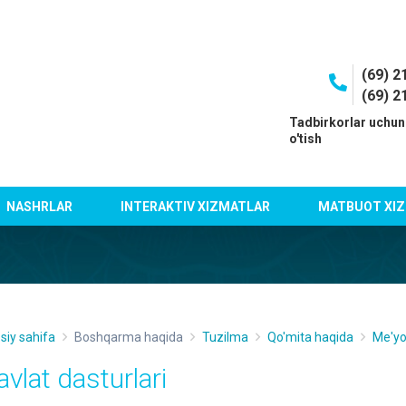
(69) 2
(69) 2
I
Tadbirkorlar uchun
o'tish
NASHRLAR
INTERAKTIV XIZMATLAR
MATBUOT XIZ
siy sahifa
Boshqarma haqida
Tuzilma
Qo'mita haqida
Me'yo
avlat dasturlari