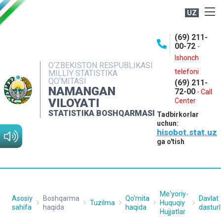
UZ
BOSHQARMA HAQIDA
(69) 211-
00-72
-
OCHIQ MA'LUMOTLAR
Ishonch
O‘ZBEKISTON RESPUBLIKASI
NASHRLAR
telefoni
MILLIY STATISTIKA
QO‘MITASI
(69) 211-
INTERAKTIV XIZMATLAR
NAMANGAN
72-00
-
Call
VILOYATI
MATBUOT XIZMATI
Center
STATISTIKA BOSHQARMASI
Tadbirkorlar
MUROJAATLAR
uchun:
hisobot.stat.uz
KONTAKTLAR
ga o'tish
Me'yoriy-
Asosiy
Boshqarma
Qo'mita
Davlat
Tuzilma
Huquqiy
sahifa
haqida
haqida
dasturl
Hujjatlar