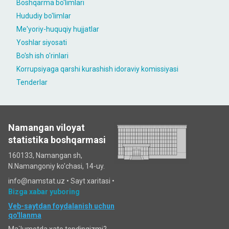
Boshqarma bo'limlari
Hududiy bo'limlar
Me'yoriy-huquqiy hujjatlar
Yoshlar siyosati
Bo'sh ish o'rinlari
Korrupsiyaga qarshi kurashish idoraviy komissiyasi
Tenderlar
Namangan viloyat
statistika boshqarmasi
160133, Namangan sh,
N.Namangoniy ko'chasi, 14-uy.
info@namstat.uz •
Sayt xaritasi
•
Bizga xabar yuboring
Veb-saytdan foydalanish uchun
qo'llanma