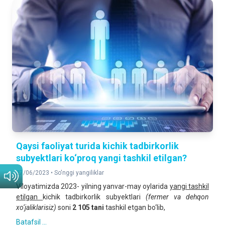
Qaysi faoliyat turida kichik tadbirkorlik
subyektlari ko‘proq yangi tashkil etilgan?
27/06/2023 •
So'nggi yangiliklar
Viloyatimizda 2023- yilning yanvar-may oylarida
yangi tashkil
etilgan
kichik tadbirkorlik subyektlari
(fermer va dehqon
xo‘jaliklarisiz)
soni
2 105
tani
tashkil etgan bo‘lib,
Batafsil ...