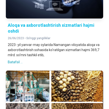
Aloqa va axborotlashtirish xizmatlari hajmi
oshdi
26/06/2023 •
So'nggi yangiliklar
2023- yil yanvar-may oylarida Namangan viloyatida aloqa va
axborotlashtirish sohasida ko'ratilgan xizmatlari hajmi 369,7
mlrd. so‘mni tashkil etib,
Batafsil ...