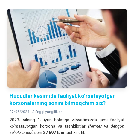
Hududlar kesimida faoliyat ko‘rsatayotgan
korxonalarning sonini bilmoqchimisiz?
27/06/2023 •
So'nggi yangiliklar
2023- yilning 1- iyun holatiga viloyatimizda
jami faoliyat
ko‘rsatayotgan korxona va tashkilotlar
(fermer va dehqon
xo‘jaliklarisiz)
soni
2
7
697
tani
tashkil etib,