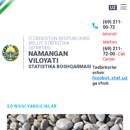
UZ
BOSHQARMA HAQIDA
(69) 211-
00-72
-
OCHIQ MA'LUMOTLAR
Ishonch
O‘ZBEKISTON RESPUBLIKASI
NASHRLAR
telefoni
MILLIY STATISTIKA
QO‘MITASI
(69) 211-
INTERAKTIV XIZMATLAR
NAMANGAN
72-00
-
Call
VILOYATI
MATBUOT XIZMATI
Center
STATISTIKA BOSHQARMASI
Tadbirkorlar
MUROJAATLAR
uchun:
hisobot.stat.uz
KONTAKTLAR
ga o'tish
SO'NGGI YANGILIKLAR