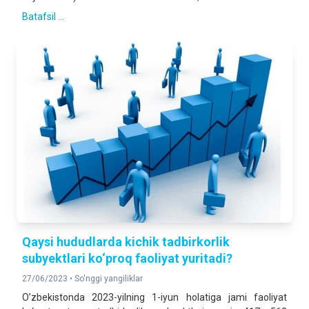
Batafsil ...
Qaysi hududlarda kichik tadbirkorlik
subyektlari ko‘proq faoliyat yuritadi?
27/06/2023 •
So'nggi yangiliklar
O’zbekistonda 2023-yilning 1-iyun holatiga jami faoliyat