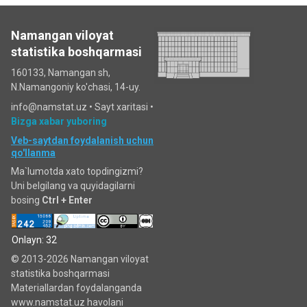
Namangan viloyat
statistika boshqarmasi
160133, Namangan sh,
N.Namangoniy ko'chasi, 14-uy.
info@namstat.uz •
Sayt xaritasi
•
Bizga xabar yuboring
Veb-saytdan foydalanish uchun
qo'llanma
Ma`lumotda xato topdingizmi?
Uni belgilang va quyidagilarni
bosing
Ctrl + Enter
Onlayn: 32
© 2013-2026 Namangan viloyat
statistika boshqarmasi
Materiallardan foydalanganda
www.namstat.uz havolani