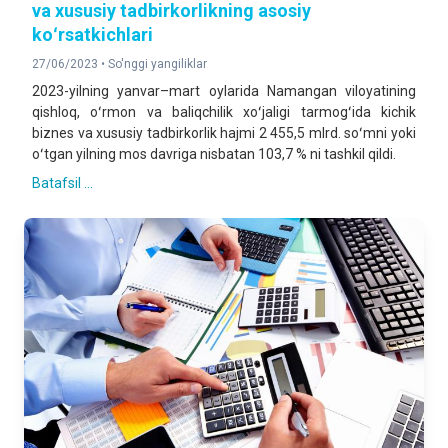
va xususiy tadbirkorlikning asosiy
koʻrsatkichlari
27/06/2023 •
So'nggi yangiliklar
2023-yilning yanvar–mart oylarida Namangan viloyatining
qishloq, oʻrmon va baliqchilik xoʻjaligi tarmogʻida kichik
biznes va xususiy tadbirkorlik hajmi 2 455,5 mlrd. soʻmni yoki
oʻtgan yilning mos davriga nisbatan 103,7 % ni tashkil qildi.
Batafsil ...