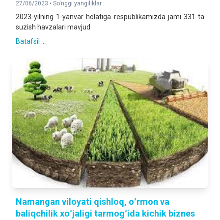
27/06/2023 •
So'nggi yangiliklar
2023-yilning 1-yanvar holatiga respublikamizda jami 331 ta
suzish havzalari mavjud
Batafsil ...
Namangan viloyati qishloq, oʻrmon va
baliqchilik xoʻjaligi tarmogʻida kichik biznes