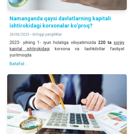
Namanganda qaysi davlatlarning kapitali
ishtirokidagi korxonalar ko‘proq?
26/06/2023 •
So'nggi yangiliklar
2023- yilning 1- iyun holatiga viloyatimizda
2
20
ta
xorijiy
kapital ishtirokidagi
korxona va tashkilotlar faoliyat
yuritmoqda.
Batafsil ...