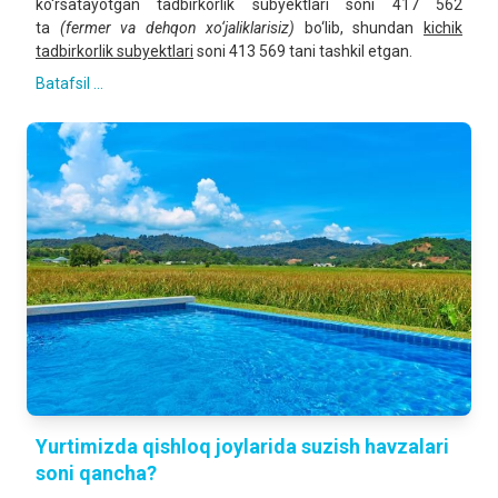
ko‘rsatayotgan tadbirkorlik subyektlari soni 417 562
ta
(fermer va dehqon xo‘jaliklarisiz)
bo‘lib, shundan
kichik
tadbirkorlik subyektlari
soni 413 569 tani tashkil etgan.
Batafsil ...
Yurtimizda qishloq joylarida suzish havzalari
soni qancha?