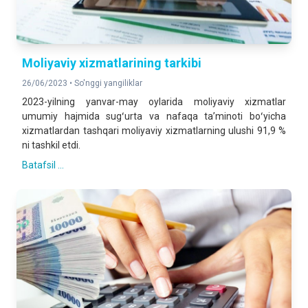
Moliyaviy xizmatlarining tarkibi
26/06/2023 •
So'nggi yangiliklar
2023-yilning yanvar-may oylarida moliyaviy xizmatlar
umumiy hajmida sugʻurta va nafaqa taʼminoti boʻyicha
xizmatlardan tashqari moliyaviy xizmatlarning ulushi 91,9 %
ni tashkil etdi.
Batafsil ...