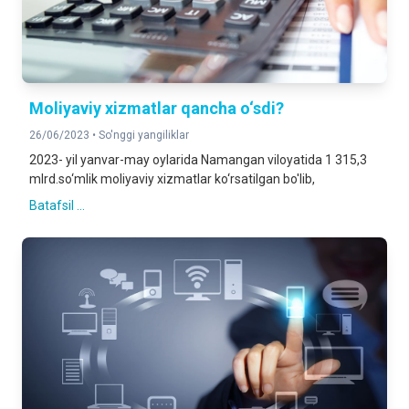
Moliyaviy xizmatlar qancha o‘sdi?
26/06/2023 •
So'nggi yangiliklar
2023- yil yanvar-may oylarida Namangan viloyatida 1 315,3
mlrd.so‘mlik moliyaviy xizmatlar ko‘rsatilgan bo'lib,
Batafsil ...