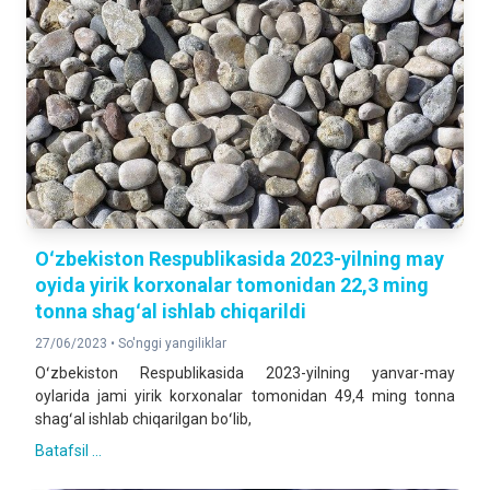
Oʻzbekiston Respublikasida 2023-yilning may
oyida yirik korxonalar tomonidan 22,3 ming
tonna shagʻal ishlab chiqarildi
27/06/2023 •
So'nggi yangiliklar
Oʻzbekiston Respublikasida 2023-yilning yanvar-may
oylarida jami yirik korxonalar tomonidan 49,4 ming tonna
shagʻal ishlab chiqarilgan boʻlib,
Batafsil ...