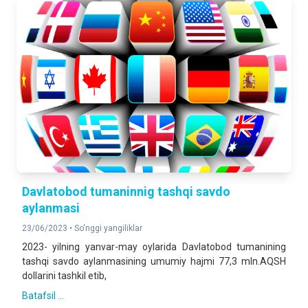
Davlatobod tumaninnig tashqi savdo
aylanmasi
23/06/2023 •
So'nggi yangiliklar
2023- yilning yanvar-may oylarida Davlatobod tumanining
tashqi savdo aylanmasining umumiy hajmi 77,3 mln.AQSH
dollarini tashkil etib,
Batafsil ...