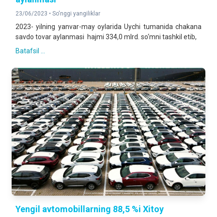
23/06/2023 •
So'nggi yangiliklar
2023- yilning yanvar-may oylarida Uychi tumanida chakana
savdo tovar aylanmasi hajmi 334,0 mlrd. so‘mni tashkil etib,
Batafsil ...
Yengil avtomobillarning 88,5 %i Xitoy