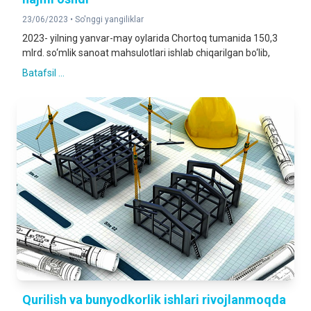
23/06/2023 •
So'nggi yangiliklar
2023- yilning yanvar-may oylarida Chortoq tumanida 150,3
mlrd. so‘mlik sanoat mahsulotlari ishlab chiqarilgan bo‘lib,
Batafsil ...
Qurilish va bunyodkorlik ishlari rivojlanmoqda