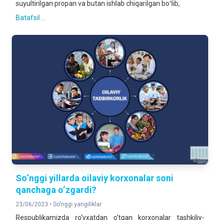
suyultirilgan propan va butan ishlab chiqarilgan boʻlib,
Batafsil ...
So‘nggi yillarda oilaviy korxonalar soni
qanchaga o‘zgardi?
23/06/2023 •
So'nggi yangiliklar
Respublikamizda ro‘yxatdan o‘tgan korxonalar tashkiliy-