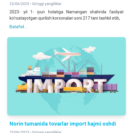
23/06/2023 •
So'nggi yangiliklar
2023- yil 1- iyun holatiga Namangan shahrida faoliyat
ko‘rsatayotgan qurilish korxonalari soni 217 tani tashkil etib,
Batafsil ...
Norin tumanida tovarlar import hajmi oshdi
23/06/2023 •
So'nggi yangiliklar