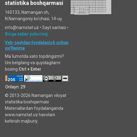
statistika boshqarmasi
160133, Namangan sh,
N.Namangoniy ko'chasi, 14-uy.
info@namstat.uz •
Sayt xaritasi
•
Bizga xabar yuboring
Veb-saytdan foydalanish uchun
qo'llanma
Ma`lumotda xato topdingizmi?
Uni belgilang va quyidagilarni
bosing
Ctrl + Enter
Onlayn: 29
© 2013-2026 Namangan viloyat
statistika boshqarmasi
Materiallardan foydalanganda
www.namstat.uz havolani
keltirish majburiy.