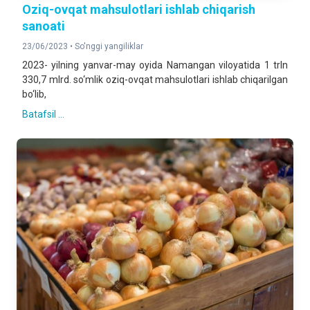
Oziq-ovqat mahsulotlari ishlab chiqarish
sanoati
23/06/2023 •
So'nggi yangiliklar
2023- yilning yanvar-may oyida Namangan viloyatida 1 trln
330,7 mlrd. so‘mlik oziq-ovqat mahsulotlari ishlab chiqarilgan
bo‘lib,
Batafsil ...