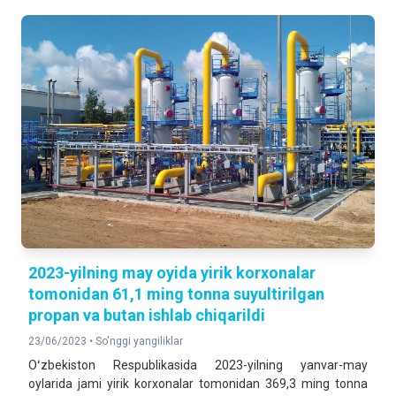
2023-yilning may oyida yirik korxonalar
tomonidan 61,1 ming tonna suyultirilgan
propan va butan ishlab chiqarildi
23/06/2023 •
So'nggi yangiliklar
Oʻzbekiston Respublikasida 2023-yilning yanvar-may
oylarida jami yirik korxonalar tomonidan 369,3 ming tonna