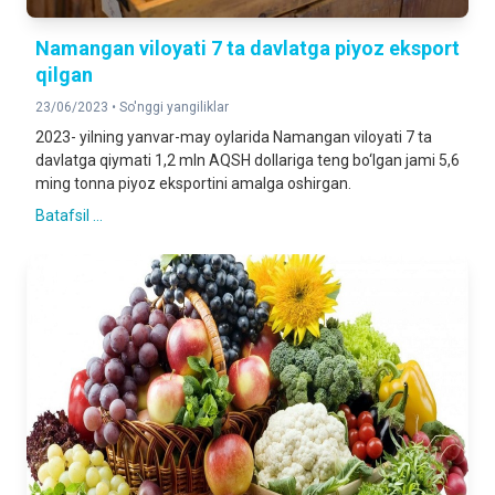
Namangan viloyati 7 ta davlatga piyoz eksport
qilgan
23/06/2023 •
So'nggi yangiliklar
2023- yilning yanvar-may oylarida Namangan viloyati 7 ta
davlatga qiymati 1,2 mln AQSH dollariga teng bo‘lgan jami 5,6
ming tonna piyoz eksportini amalga oshirgan.
Batafsil ...