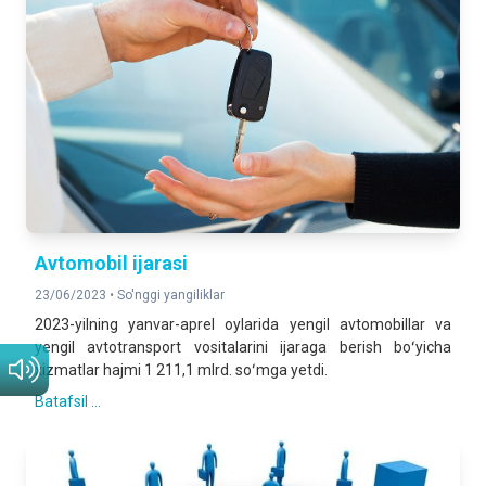
Avtomobil ijarasi
23/06/2023 •
So'nggi yangiliklar
2023-yilning yanvar-aprel oylarida yengil avtomobillar va
yengil avtotransport vositalarini ijaraga berish boʻyicha
xizmatlar hajmi 1 211,1 mlrd. soʻmga yetdi.
Batafsil ...