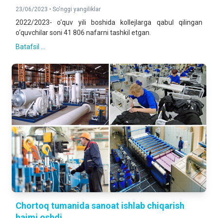
23/06/2023 •
So'nggi yangiliklar
2022/2023- o‘quv yili boshida kollejlarga qabul qilingan
o‘quvchilar soni 41 806 nafarni tashkil etgan.
Batafsil ...
Chortoq tumanida sanoat ishlab chiqarish
hajmi oshdi