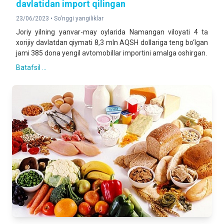
davlatidan import qilingan
23/06/2023 •
So'nggi yangiliklar
Joriy yilning yanvar-may oylarida Namangan viloyati 4 ta
xorijiy davlatdan qiymati 8,3 mln AQSH dollariga teng bo‘lgan
jami 385 dona yengil avtomobillar importini amalga oshirgan.
Batafsil ...