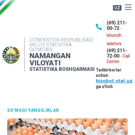
UZ
BOSHQARMA HAQIDA
(69) 211-
00-72
-
OCHIQ MA'LUMOTLAR
Ishonch
O‘ZBEKISTON RESPUBLIKASI
NASHRLAR
telefoni
MILLIY STATISTIKA
QO‘MITASI
(69) 211-
INTERAKTIV XIZMATLAR
NAMANGAN
72-00
-
Call
VILOYATI
MATBUOT XIZMATI
Center
STATISTIKA BOSHQARMASI
Tadbirkorlar
MUROJAATLAR
uchun:
hisobot.stat.uz
KONTAKTLAR
ga o'tish
SO'NGGI YANGILIKLAR