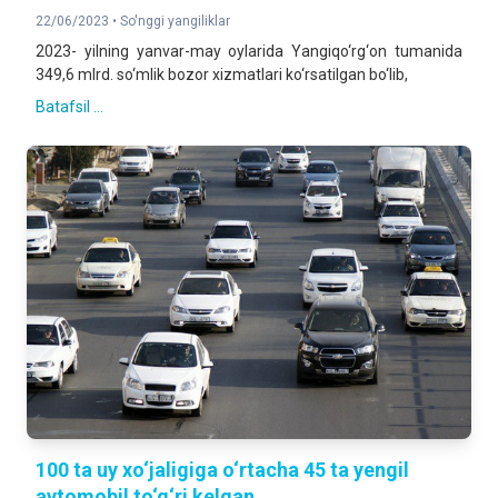
22/06/2023 •
So'nggi yangiliklar
2023- yilning yanvar-may oylarida Yangiqo‘rg‘on tumanida
349,6 mlrd. so‘mlik bozor xizmatlari ko‘rsatilgan bo‘lib,
Batafsil ...
100 ta uy xo‘jaligiga o‘rtacha 45 ta yengil
avtomobil to‘g‘ri kelgan