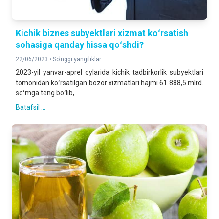
Kichik biznes subyektlari xizmat koʻrsatish
sohasiga qanday hissa qoʻshdi?
22/06/2023 •
So'nggi yangiliklar
2023-yil yanvar-aprel oylarida kichik tadbirkorlik subyektlari
tomonidan koʻrsatilgan bozor xizmatlari hajmi 61 888,5 mlrd.
soʻmga teng boʻlib,
Batafsil ...