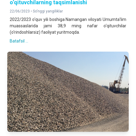
o‘qituvchilarning taqsimlanishi
22/06/2023 •
So'nggi yangiliklar
2022/2023 o‘quv yili boshiga Namangan viloyati Umumta’lim
muassaslarida jami 38,9 ming nafar o‘qituvchilar
(o‘rindoshlarsiz) faoliyat yuritmoqda.
Batafsil ...