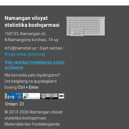
Namangan viloyat
statistika boshqarmasi
160133, Namangan sh,
N.Namangoniy ko'chasi, 14-uy.
info@namstat.uz •
Sayt xaritasi
•
Bizga xabar yuboring
Veb-saytdan foydalanish uchun
qo'llanma
Ma`lumotda xato topdingizmi?
Uni belgilang va quyidagilarni
bosing
Ctrl + Enter
Onlayn: 23
© 2013-2026 Namangan viloyat
statistika boshqarmasi
Materiallardan foydalanganda