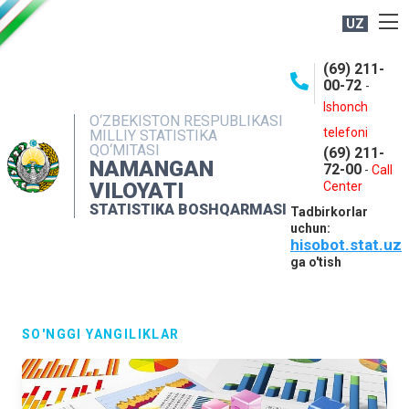
UZ
BOSHQARMA HAQIDA
(69) 211-
00-72
-
OCHIQ MA'LUMOTLAR
Ishonch
O‘ZBEKISTON RESPUBLIKASI
NASHRLAR
telefoni
MILLIY STATISTIKA
QO‘MITASI
(69) 211-
INTERAKTIV XIZMATLAR
NAMANGAN
72-00
-
Call
VILOYATI
MATBUOT XIZMATI
Center
STATISTIKA BOSHQARMASI
Tadbirkorlar
MUROJAATLAR
uchun:
hisobot.stat.uz
KONTAKTLAR
ga o'tish
SO'NGGI YANGILIKLAR