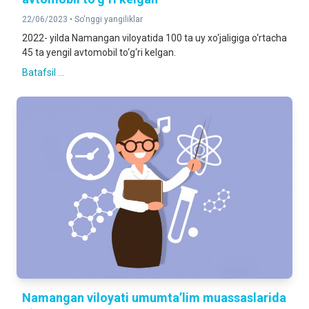
22/06/2023 •
So'nggi yangiliklar
2022- yilda Namangan viloyatida 100 ta uy xo‘jaligiga o‘rtacha
45 ta yengil avtomobil to‘g‘ri kelgan.
Batafsil ...
Namangan viloyati umumta’lim muassaslarida