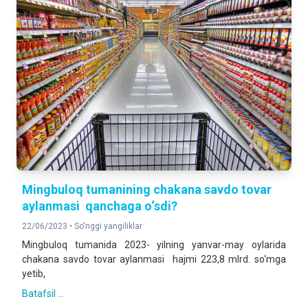
Mingbuloq tumanining chakana savdo tovar
aylanmasi qanchaga o‘sdi?
22/06/2023 •
So'nggi yangiliklar
Mingbuloq tumanida 2023- yilning yanvar-may oylarida
chakana savdo tovar aylanmasi hajmi 223,8 mlrd. so‘mga
yetib,
Batafsil ...