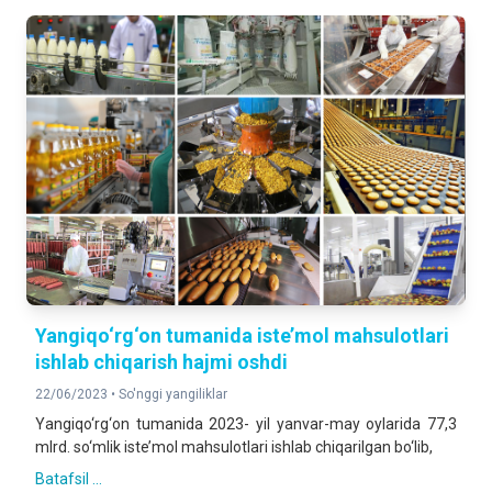
Yangiqo‘rg‘on tumanida iste’mol mahsulotlari
ishlab chiqarish hajmi oshdi
22/06/2023 •
So'nggi yangiliklar
Yangiqo‘rg‘on tumanida 2023- yil yanvar-may oylarida 77,3
mlrd. so‘mlik iste’mol mahsulotlari ishlab chiqarilgan bo‘lib,
Batafsil ...