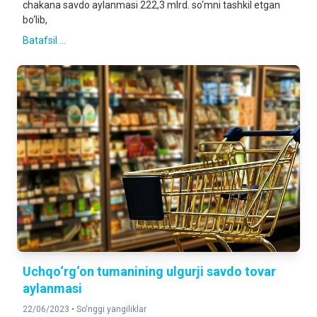
chakana savdo aylanmasi 222,3 mlrd. so‘mni tashkil etgan
bo‘lib,
Batafsil ...
Uchqo‘rg‘on tumanining ulgurji savdo tovar
aylanmasi
22/06/2023 •
So'nggi yangiliklar