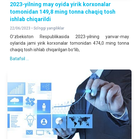
2023-yilning may oyida yirik korxonalar
tomonidan 149,8 ming tonna chaqiq tosh
ishlab chiqarildi
22/06/2023 •
So'nggi yangiliklar
Oʻzbekiston Respublikasida 2023-yilning yanvar-may
oylarida jami yirik korxonalar tomonidan 474,0 ming tonna
chaqiq tosh ishlab chiqarilgan boʻlib,
Batafsil ...