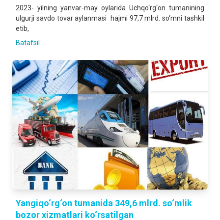
2023- yilning yanvar-may oylarida Uchqo‘rg‘on tumanining
ulgurji savdo tovar aylanmasi hajmi 97,7 mlrd. so‘mni tashkil
etib,
Batafsil ...
Yangiqo‘rg‘on tumanida 349,6 mlrd. so‘mlik
bozor xizmatlari ko‘rsatilgan