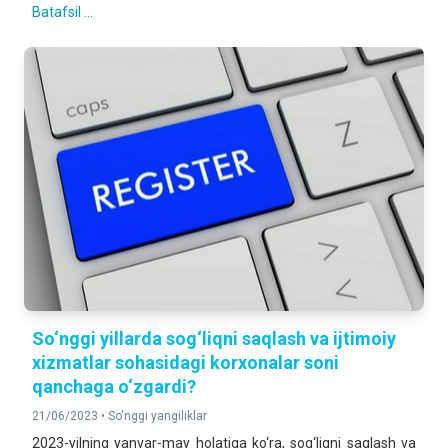
Batafsil ...
So‘nggi yillarda sog‘liqni saqlash va ijtimoiy
xizmatlar sohasidagi korxonalar soni
qanchaga o‘zgardi?
21/06/2023 •
So'nggi yangiliklar
2023-yilning yanvar-may holatiga ko‘ra, sog‘liqni saqlash va