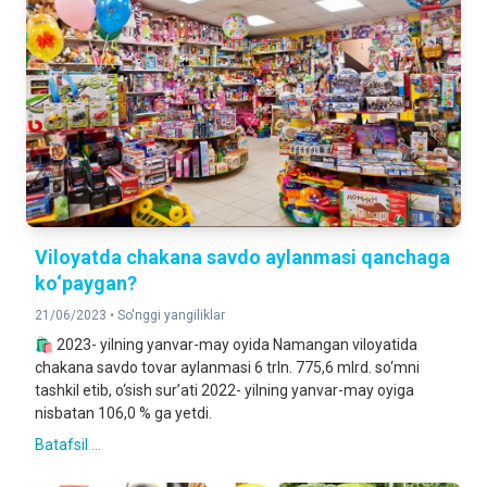
Viloyatda chakana savdo aylanmasi qanchaga
ko‘paygan?
21/06/2023 •
So'nggi yangiliklar
🛍 2023- yilning yanvar-may oyida Namangan viloyatida
chakana savdo tovar aylanmasi 6 trln. 775,6 mlrd. so‘mni
tashkil etib, o‘sish sur’ati 2022- yilning yanvar-may oyiga
nisbatan 106,0 % ga yetdi.
Batafsil ...