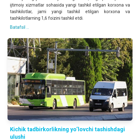
ijtimoiy xizmatlar sohasida yangi tashkil etilgan korxona va
tashkilotlar, jami yangi tashkil etilgan korxona va
tashkilotlarning 1,6 foizini tashkil etdi.
Batafsil ...
Kichik tadbirkorlikning yo‘lovchi tashishdagi
ulushi