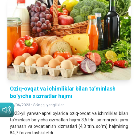
Oziq-ovqat va ichimliklar bilan taʼminlash
boʻyicha xizmatlar hajmi
21/06/2023 •
So'nggi yangiliklar
2023-yil yanvar-aprel oylarida oziq-ovqat va ichimliklar bilan
taʼminlash boʻyicha xizmatlari hajmi 3,6 trln. soʻmni yoki jami
yashash va ovqatlanish xizmatlari (4,3 trln. soʻm) hajmining
84,7 foizini tashkil etdi.