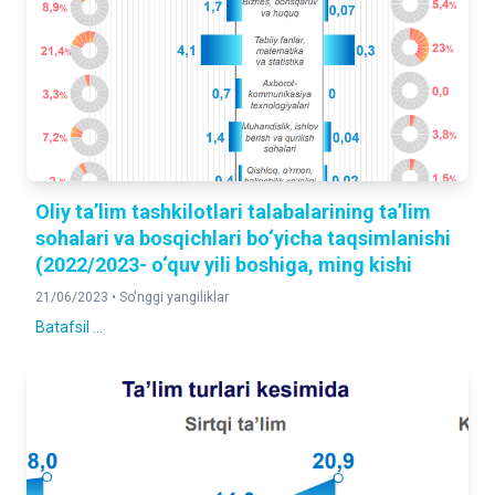
Oliy taʼlim tashkilotlari talabalarining taʼlim
sohalari va bosqichlari bo‘yicha taqsimlanishi
(2022/2023- o‘quv yili boshiga, ming kishi
21/06/2023 •
So'nggi yangiliklar
Batafsil ...