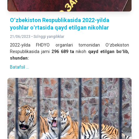
Oʻzbekiston Respublikasida 2022-yilda
yoshlar oʻrtasida qayd etilgan nikohlar
21/06/2023 •
So'nggi yangiliklar
2022-yilda FHDYO organlari tomonidan Oʻzbekiston
Respublikasida jami
296 689 ta
nikoh
qayd etilgan boʻlib,
shundan:
Batafsil ...