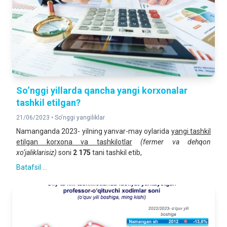
So‘nggi yillarda qancha yangi korxonalar
tashkil etilgan?
21/06/2023 •
So'nggi yangiliklar
Namanganda 2023- yilning yanvar-may oylarida
yangi tashkil
etilgan korxona va tashkilotlar
(fermer va dehqon
xo‘jaliklarisiz)
soni
2 175
tani tashkil etib,
Batafsil ...