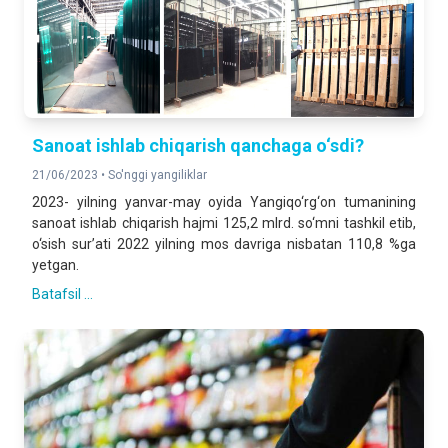
Sanoat ishlab chiqarish qanchaga o‘sdi?
21/06/2023 •
So'nggi yangiliklar
2023- yilning yanvar-may oyida Yangiqo‘rg‘on tumanining
sanoat ishlab chiqarish hajmi 125,2 mlrd. so‘mni tashkil etib,
o‘sish sur’ati 2022 yilning mos davriga nisbatan 110,8 %ga
yetgan.
Batafsil ...