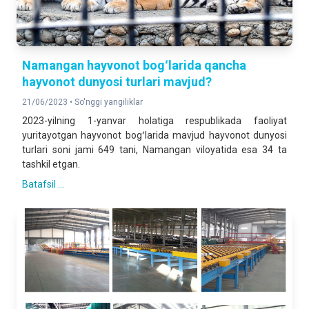
Namangan hayvonot bogʻlarida qancha
hayvonot dunyosi turlari mavjud?
21/06/2023 •
So'nggi yangiliklar
2023-yilning 1-yanvar holatiga respublikada faoliyat
yuritayotgan hayvonot bogʻlarida mavjud hayvonot dunyosi
turlari soni jami 649 tani, Namangan viloyatida esa 34 ta
tashkil etgan.
Batafsil ...