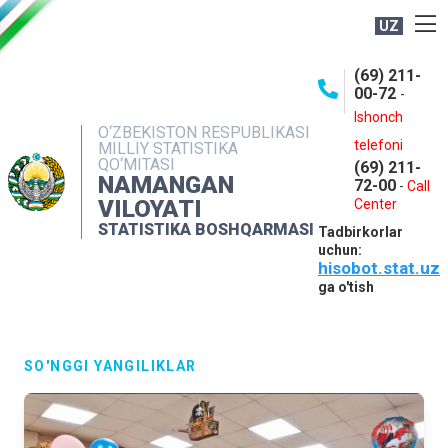
UZ
BOSHQARMA HAQIDA
(69) 211-
00-72
-
OCHIQ MA'LUMOTLAR
Ishonch
O‘ZBEKISTON RESPUBLIKASI
NASHRLAR
telefoni
MILLIY STATISTIKA
QO‘MITASI
(69) 211-
INTERAKTIV XIZMATLAR
NAMANGAN
72-00
-
Call
VILOYATI
MATBUOT XIZMATI
Center
STATISTIKA BOSHQARMASI
Tadbirkorlar
MUROJAATLAR
uchun:
hisobot.stat.uz
KONTAKTLAR
ga o'tish
SO'NGGI YANGILIKLAR