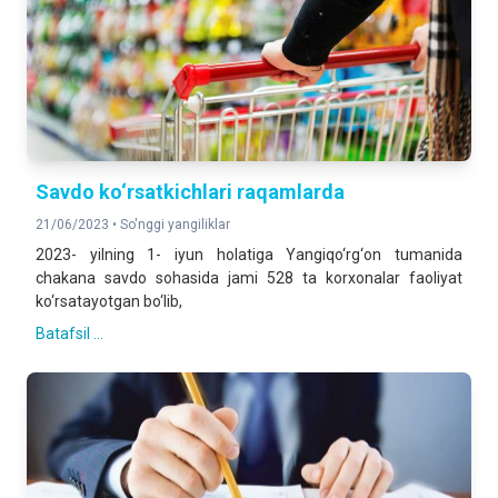
Savdo ko‘rsatkichlari raqamlarda
21/06/2023 •
So'nggi yangiliklar
2023- yilning 1- iyun holatiga Yangiqo‘rg‘on tumanida
chakana savdo sohasida jami 528 ta korxonalar faoliyat
ko‘rsatayotgan bo‘lib,
Batafsil ...