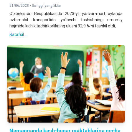
21/06/2023 •
So'nggi yangiliklar
O‘zbekiston Respublikasida 2023-yil yanvar-mart oylarida
avtomobil transportida yo‘lovchi tashishning umumiy
hajmida kichik tadbirkorlikning ulushi 92,9 % ni tashkil etdi,
Batafsil ...
Namanganda kasb-hunar maktablariga necha