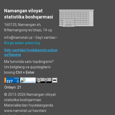
Namangan viloyat
statistika boshqarmasi
160133, Namangan sh,
N.Namangoniy ko'chasi, 14-uy.
info@namstat.uz •
Sayt xaritasi
•
Bizga xabar yuboring
Veb-saytdan foydalanish uchun
qo'llanma
Ma`lumotda xato topdingizmi?
Uni belgilang va quyidagilarni
bosing
Ctrl + Enter
Onlayn: 21
© 2013-2026 Namangan viloyat
statistika boshqarmasi
Materiallardan foydalanganda
www.namstat.uz havolani