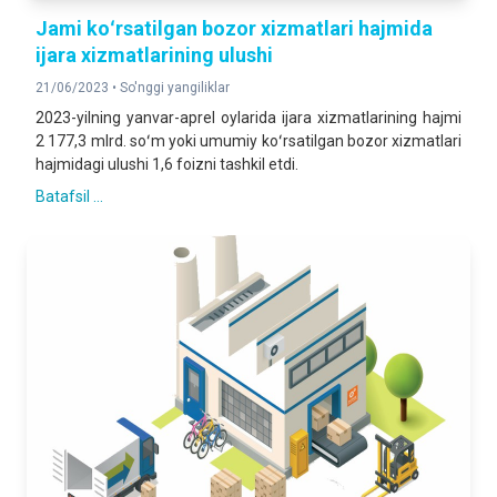
Jami koʻrsatilgan bozor xizmatlari hajmida
ijara xizmatlarining ulushi
21/06/2023 •
So'nggi yangiliklar
2023-yilning yanvar-aprel oylarida ijara xizmatlarining hajmi
2 177,3 mlrd. soʻm yoki umumiy koʻrsatilgan bozor xizmatlari
hajmidagi ulushi 1,6 foizni tashkil etdi.
Batafsil ...