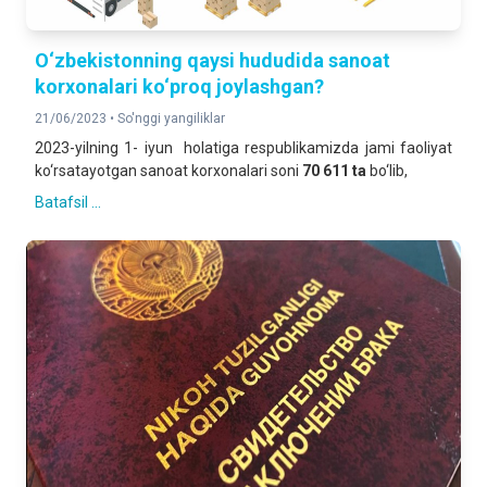
O‘zbekistonning qaysi hududida sanoat
korxonalari ko‘proq joylashgan?
21/06/2023 •
So'nggi yangiliklar
2023-yilning 1- iyun holatiga respublikamizda jami faoliyat
ko‘rsatayotgan sanoat korxonalari soni
70 611 ta
bo‘lib,
Batafsil ...