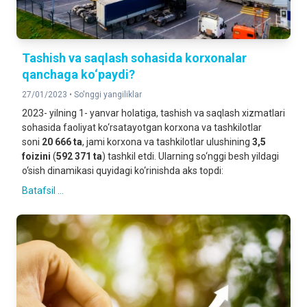
Tashish va saqlash sohasida korxonalar
qanchaga ko‘paydi?
27/01/2023 •
So'nggi yangiliklar
2023- yilning 1- yanvar holatiga, tashish va saqlash xizmatlari
sohasida faoliyat ko‘rsatayotgan korxona va tashkilotlar
soni
20 666 ta
, jami korxona va tashkilotlar ulushining
3,5
foizini
(
592 371 ta
) tashkil etdi. Ularning so‘nggi besh yildagi
o‘sish dinamikasi quyidagi ko‘rinishda aks topdi:
Batafsil ...