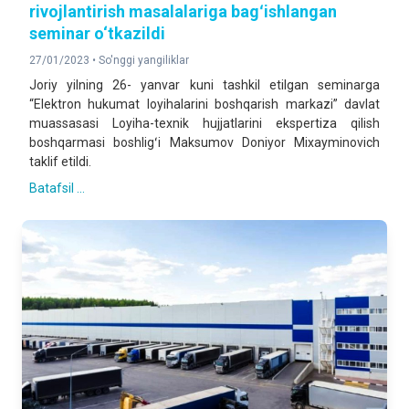
rivojlantirish masalalariga bagʻishlangan
seminar o‘tkazildi
27/01/2023 •
So'nggi yangiliklar
Joriy yilning 26- yanvar kuni tashkil etilgan seminarga
“Elektron hukumat loyihalarini boshqarish markazi” davlat
muassasasi Loyiha-texnik hujjatlarini ekspertiza qilish
boshqarmasi boshligʻi Maksumov Doniyor Mixayminovich
taklif etildi.
Batafsil ...