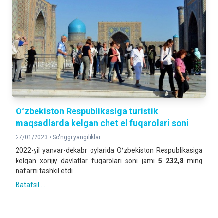
Oʻzbekiston Respublikasiga turistik
maqsadlarda kelgan chet el fuqarolari soni
27/01/2023 •
So'nggi yangiliklar
2022-yil yanvar-dekabr oylarida Oʻzbekiston Respublikasiga
kelgan xorijiy davlatlar fuqarolari soni jami
5 232,8
ming
nafarni tashkil etdi
Batafsil ...