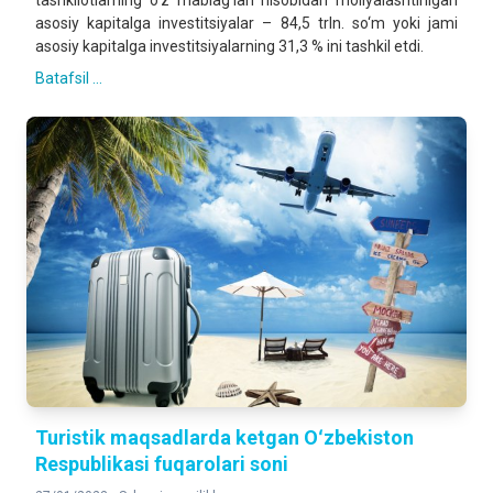
tashkilotlarning o‘z mablag‘lari hisobidan moliyalashtirilgan
asosiy kapitalga investitsiyalar – 84,5 trln. so‘m yoki jami
asosiy kapitalga investitsiyalarning 31,3 % ini tashkil etdi.
Batafsil ...
Turistik maqsadlarda ketgan Oʻzbekiston
Respublikasi fuqarolari soni