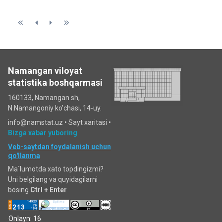
Namangan viloyat
statistika boshqarmasi
160133, Namangan sh,
N.Namangoniy ko'chasi, 14-uy.
info@namstat.uz •
Sayt xaritasi
•
Bizga xabar yuboring
Veb-saytdan foydalanish uchun
qo'llanma
Ma`lumotda xato topdingizmi?
Uni belgilang va quyidagilarni
bosing
Ctrl + Enter
Onlayn: 16