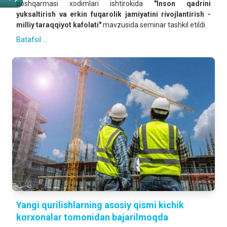
boshqarmasi xodimlari ishtirokida
"Inson qadrini
yuksaltirish va erkin fuqarolik jamiyatini rivojlantirish -
milliy taraqqiyot kafolati"
mavzusida seminar tashkil etildi.
Batafsil ...
Yangi qurilishlarning asosiy qismi kichik
korxonalar tomonidan bajarilmoqda