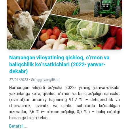
Namangan viloyatining qishloq, o‘rmon va
baliqchilik ko‘rsatkichlari (2022- yanvar-
dekabr)
27/01/2023 •
So'nggi yangiliklar
Namangan viloyati bo‘yicha 2022- yilning yanvar-dekabr
yakunlariga ko‘ra, qishloq, o‘rmon va baliq xo‘jaligi mahsulot
(xizmat)lar umumiy hajmining 91,7 % i– dehqonchilik va
chorvachilik, ovchilik va ushbu sohalarda ko‘rsatilgan
xizmatlar, 7,6 % i– o‘rmon xo‘jaligi, 0,7 % i – baliq xo‘jaligi
hissasiga to‘g‘ri keladi.
Batafsil ...