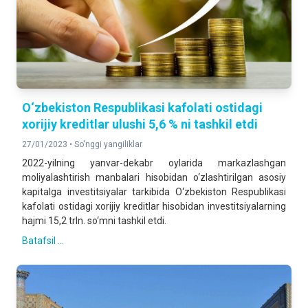
O‘zbekiston Respublikasi kafolati ostidagi
xorijiy kreditlar ulushi 5,6 % ni tashkil etdi
27/01/2023 •
So'nggi yangiliklar
2022-yilning yanvar-dekabr oylarida markazlashgan
moliyalashtirish manbalari hisobidan o‘zlashtirilgan asosiy
kapitalga investitsiyalar tarkibida O‘zbekiston Respublikasi
kafolati ostidagi xorijiy kreditlar hisobidan investitsiyalarning
hajmi 15,2 trln. so‘mni tashkil etdi.
Batafsil ...