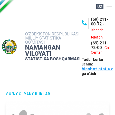
UZ
BOSHQARMA HAQIDA
(69) 211-
00-72
-
OCHIQ MA'LUMOTLAR
Ishonch
O‘ZBEKISTON RESPUBLIKASI
NASHRLAR
telefoni
MILLIY STATISTIKA
QO‘MITASI
(69) 211-
INTERAKTIV XIZMATLAR
NAMANGAN
72-00
-
Call
VILOYATI
MATBUOT XIZMATI
Center
STATISTIKA BOSHQARMASI
Tadbirkorlar
MUROJAATLAR
uchun:
hisobot.stat.uz
KONTAKTLAR
ga o'tish
SO'NGGI YANGILIKLAR