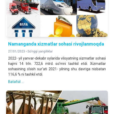
Namanganda xizmatlar sohasi rivojlanmoqda
27/01/2023 •
So'nggi yangiliklar
2022- yil yanvar-dekabr oylarida viloyatning xizmatlar sohasi
hajmi 14 trln. 722,6 mlrd. so‘mni tashkil etdi. Xizmatlar
sohasining o‘sish surʼati 2021- yilning shu davriga nisbatan
116,6 % ni tashkil etdi.
Batafsil ...