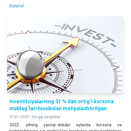
Batafsil ...
Investitsiyalarning 31 % dan ortig‘i korxona
mablag‘lari hisobidan moliyalashtirilgan
27/01/2023 •
So'nggi yangiliklar
2022- yilning yanvar-dekabr oylarida korxona va