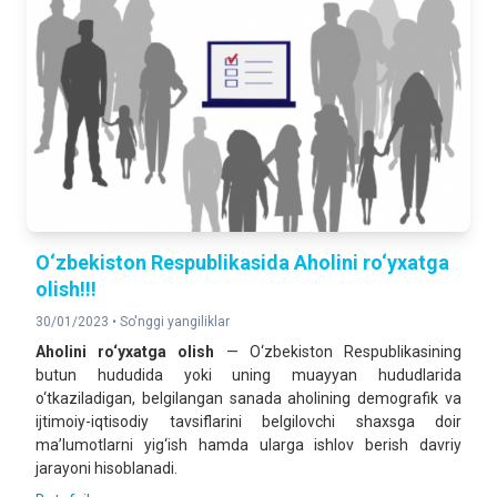
O‘zbekiston Respublikasida Aholini ro‘yxatga
olish!!!
30/01/2023 •
So'nggi yangiliklar
Aholini ro‘yxatga olish
— O‘zbekiston Respublikasining
butun hududida yoki uning muayyan hududlarida
o‘tkaziladigan, belgilangan sanada aholining demografik va
ijtimoiy-iqtisodiy tavsiflarini belgilovchi shaxsga doir
ma’lumotlarni yig‘ish hamda ularga ishlov berish davriy
jarayoni hisoblanadi.