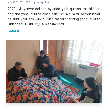
27/01/2023 •
So'nggi yangiliklar
2022- yil yanvar-dekabr oylarida yirik qurilish tashkilotlari
bo‘yicha yangi qurilish hisobidan 29215,4 mlrd. so‘mlik ishlar
bajarildi yoki jami yirik qurilish tashkilotlarining yangi qurilish
ishlaridagi ulushi 32,6 % ni tashkil etdi.
Batafsil ...