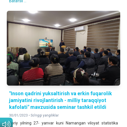
Batafsil ...
"Inson qadrini yuksaltirish va erkin fuqarolik
jamiyatini rivojlantirish - milliy taraqqiyot
kafolati" mavzusida seminar tashkil etildi
30/01/2023 •
So'nggi yangiliklar
Joriy yilning 27- yanvar kuni Namangan viloyat statistika