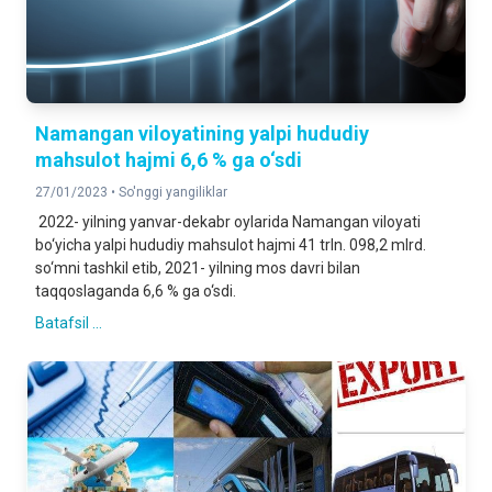
Namangan viloyatining yalpi hududiy
mahsulot hajmi 6,6 % ga o‘sdi
27/01/2023 •
So'nggi yangiliklar
2022- yilning yanvar-dekabr oylarida Namangan viloyati
bo‘yicha yalpi hududiy mahsulot hajmi 41 trln. 098,2 mlrd.
so‘mni tashkil etib, 2021- yilning mos davri bilan
taqqoslaganda 6,6 % ga o‘sdi.
Batafsil ...