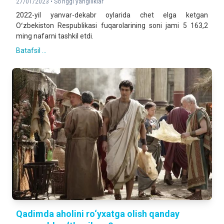
27/01/2023 •
So'nggi yangiliklar
2022-yil yanvar-dekabr oylarida chet elga ketgan
Oʻzbekiston Respublikasi fuqarolarining soni jami 5 163,2
ming nafarni tashkil etdi.
Batafsil ...
Qadimda aholini ro‘yxatga olish qanday