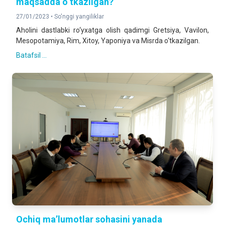
maqsadda o‘tkazilgan?
27/01/2023 •
So'nggi yangiliklar
Aholini dastlabki ro‘yxatga olish qadimgi Gretsiya, Vavilon,
Mesopotamiya, Rim, Xitoy, Yaponiya va Misrda o‘tkazilgan.
Batafsil ...
Ochiq maʼlumotlar sohasini yanada