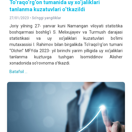
To‘raqo‘rg‘on tumanida uy xo‘jaliklari
tanlanma kuzatuvlari o‘tkazildi
27/01/2023 •
So'nggi yangiliklar
Joriy yilning 27- yanvar kuni Namangan viloyati statistika
boshqarmasi boshlig‘i S. Melixujayev va Turmush darajasi
statistikasi va uy xo‘jaliklari kuzatuvlari bo‘limi
mutaxassisi I. Rahimov bilan birgalikda To‘raqo‘rg‘on tumani
“Olchin” MFYda 2023- yil birinchi yarim yilligida uy xo‘jaliklari
tanlanma kuztuvga tushgan Isomiddinov Alisher
xonadonida so‘rovnoma o’tkazdi.
Batafsil ...