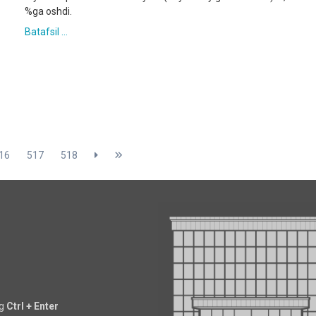
%ga oshdi.
Batafsil ...
16
517
518
ng
Ctrl + Enter