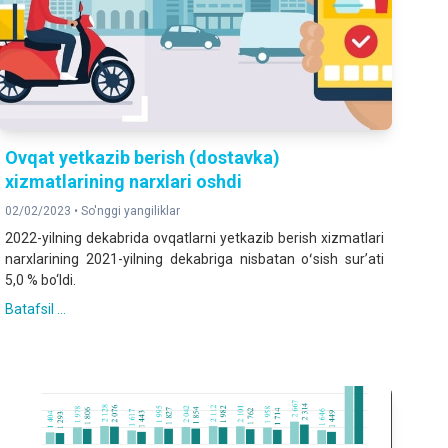
Ovqat yetkazib berish (dostavka)
xizmatlarining narxlari oshdi
02/02/2023 •
So'nggi yangiliklar
2022-yilning dekabrida ovqatlarni yetkazib berish xizmatlari
narxlarining 2021-yilning dekabriga nisbatan oʻsish surʼati
5,0 % bo‘ldi.
Batafsil ...