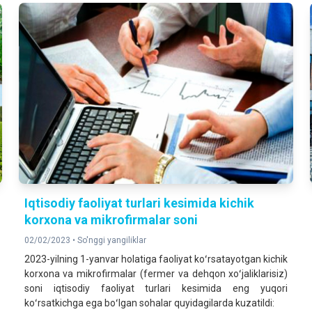
Iqtisodiy faoliyat turlari kesimida kichik
korxona va mikrofirmalar soni
02/02/2023 •
So'nggi yangiliklar
2023-yilning 1-yanvar holatiga faoliyat koʻrsatayotgan kichik
korxona va mikrofirmalar (fermer va dehqon xoʻjaliklarisiz)
soni iqtisodiy faoliyat turlari kesimida eng yuqori
koʻrsatkichga ega boʻlgan sohalar quyidagilarda kuzatildi: