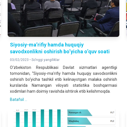
Siyosiy-ma’rifiy hamda huquqiy
savodxonlikni oshirish bo‘yicha o‘quv soati
03/02/2023 •
So'nggi yangiliklar
O‘zbekiston Respublikasi Davlat xizmatlari agentligi
tomonidan, “Siyosiy-ma'rifiy hamda huquqiy savodxonlikni
oshirish bo‘yicha tashkil etib kelinayotgan malaka oshirish
kurslarida Namangan viloyati statistika boshqarmasi
xodimlari ham doimiy ravishda ishtirok etib kelishmoqda.
Batafsil ...