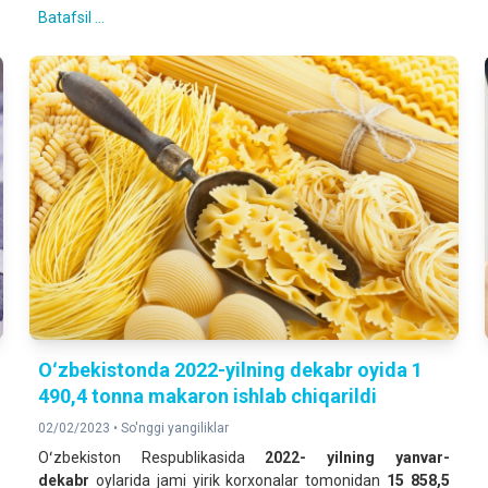
Batafsil ...
Oʻzbekistonda 2022-yilning dekabr oyida 1
490,4 tonna makaron ishlab chiqarildi
02/02/2023 •
So'nggi yangiliklar
Oʻzbekiston Respublikasida
2022- yilning
yanvar-
dekabr
oylarida jami yirik korxonalar tomonidan
15 858,5