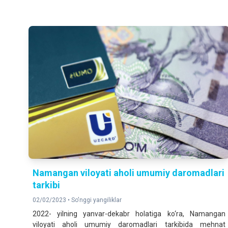
Namangan viloyati aholi umumiy daromadlari
tarkibi
02/02/2023 •
So'nggi yangiliklar
2022- yilning yanvar-dekabr holatiga ko‘ra, Namangan
viloyati aholi umumiy daromadlari tarkibida mehnat