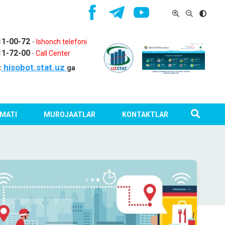
11-00-72
-
Ishonch telefoni
11-72-00
-
Call Center
hisobot.stat.uz
:
ga
MATI
MUROJAATLAR
KONTAKTLAR