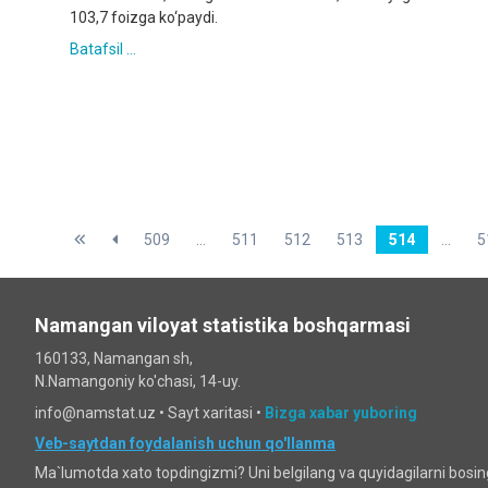
103,7 foizga ko‘paydi.
Batafsil ...
509
...
511
512
513
514
...
5
Namangan viloyat statistika boshqarmasi
160133, Namangan sh,
N.Namangoniy ko'chasi, 14-uy.
info@namstat.uz •
Sayt xaritasi
•
Bizga xabar yuboring
Veb-saytdan foydalanish uchun qo'llanma
Ma`lumotda xato topdingizmi? Uni belgilang va quyidagilarni bosi