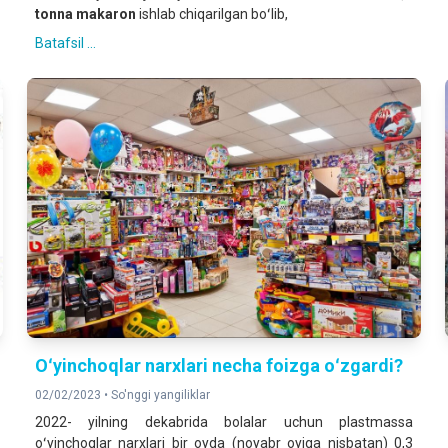
tonna makaron
ishlab chiqarilgan boʻlib,
Batafsil ...
Oʻyinchoqlar narxlari necha foizga oʻzgardi?
02/02/2023 •
So'nggi yangiliklar
2022- yilning dekabrida bolalar uchun plastmassa
oʻyinchoqlar narxlari bir oyda (noyabr oyiga nisbatan) 0,3