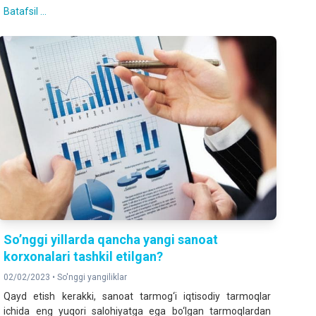
Batafsil ...
So’nggi yillarda qancha yangi sanoat
korxonalari tashkil etilgan?
02/02/2023 •
So'nggi yangiliklar
Qayd etish kerakki, sanoat tarmog‘i iqtisodiy tarmoqlar
ichida eng yuqori salohiyatga ega bo‘lgan tarmoqlardan