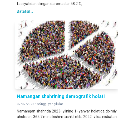
faoliyatidan olingan daromadlar 58,2 %,
Batafsil ...
Namangan shahrining demografik holati
02/02/2023 •
So'nggi yangiliklar
Namangan shahrida 2023- yilning 1- yanvar holatiga doimiy
aholi soni 365,7 ming kishini tashkil etib, 2022- yilga nisbatan