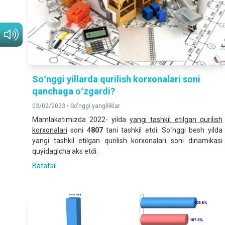
Soʻnggi yillarda qurilish korxonalari soni
qanchaga oʻzgardi?
03/02/2023 •
So'nggi yangiliklar
Mamlakatimizda 2022- yilda
yangi tashkil etilgan qurilish
korxonalari
soni 4
807
tani tashkil etdi. Soʻnggi besh yilda
yangi tashkil etilgan qurilish korxonalari soni dinamikasi
quyidagicha aks etdi:
Batafsil ...