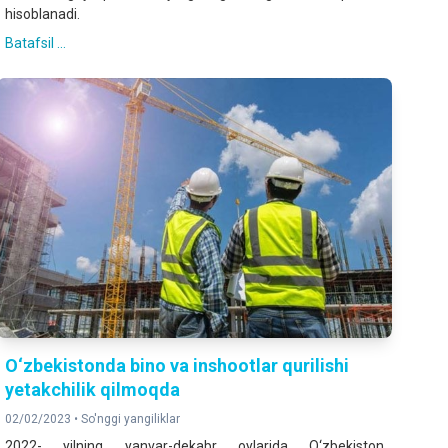
hisoblanadi.
Batafsil ...
O‘zbekistonda bino va inshootlar qurilishi
yetakchilik qilmoqda
02/02/2023 •
So'nggi yangiliklar
2022- yilning yanvar-dekabr oylarida O‘zbekiston