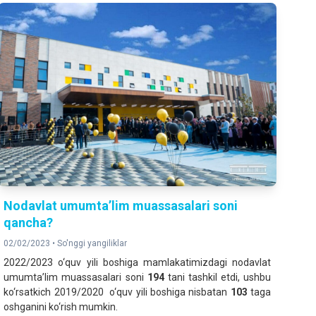
Nodavlat umumta’lim muassasalari soni
qancha?
02/02/2023 •
So'nggi yangiliklar
2022/2023 o‘quv yili boshiga mamlakatimizdagi nodavlat
umumta’lim muassasalari soni
194
tani tashkil etdi, ushbu
ko‘rsatkich 2019/2020 o‘quv yili boshiga nisbatan
103
taga
oshganini ko‘rish mumkin.