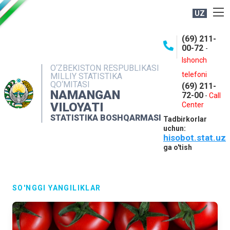
UZ
BOSHQARMA HAQIDA
(69) 211-
00-72
-
OCHIQ MA'LUMOTLAR
Ishonch
O‘ZBEKISTON RESPUBLIKASI
NASHRLAR
telefoni
MILLIY STATISTIKA
QO‘MITASI
(69) 211-
INTERAKTIV XIZMATLAR
NAMANGAN
72-00
-
Call
VILOYATI
MATBUOT XIZMATI
Center
STATISTIKA BOSHQARMASI
Tadbirkorlar
MUROJAATLAR
uchun:
hisobot.stat.uz
KONTAKTLAR
ga o'tish
SO'NGGI YANGILIKLAR