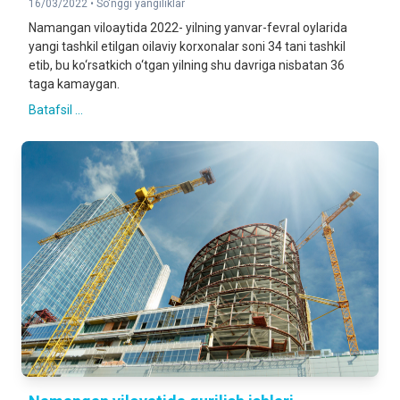
16/03/2022 •
So'nggi yangiliklar
Namangan viloaytida 2022- yilning yanvar-fevral oylarida
yangi tashkil etilgan oilaviy korxonalar soni 34 tani tashkil
etib, bu ko‘rsatkich o‘tgan yilning shu davriga nisbatan 36
taga kamaygan.
Batafsil ...