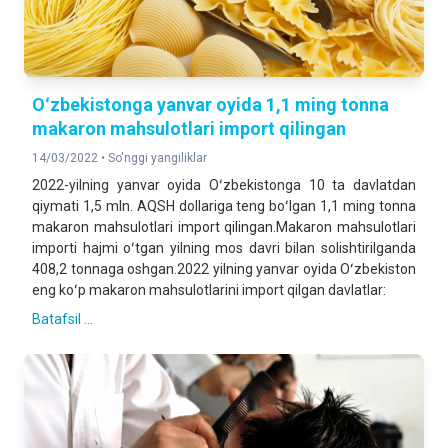
Oʻzbekistonga yanvar oyida 1,1 ming tonna
makaron mahsulotlari import qilingan
14/03/2022 •
So'nggi yangiliklar
2022-yilning yanvar oyida Oʻzbekistonga 10 ta davlatdan
qiymati 1,5 mln. AQSH dollariga teng boʻlgan 1,1 ming tonna
makaron mahsulotlari import qilingan.Makaron mahsulotlari
importi hajmi oʻtgan yilning mos davri bilan solishtirilganda
408,2 tonnaga oshgan.2022 yilning yanvar oyida Oʻzbekiston
eng koʻp makaron mahsulotlarini import qilgan davlatlar:
Batafsil ...