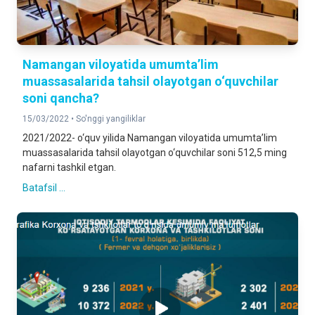
Namangan viloyatida umumta’lim
muassasalarida tahsil olayotgan o‘quvchilar
soni qancha?
15/03/2022 •
So'nggi yangiliklar
2021/2022- o‘quv yilida Namangan viloyatida umumta’lim
muassasalarida tahsil olayotgan o‘quvchilar soni 512,5 ming
nafarni tashkil etgan.
Batafsil ...