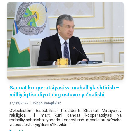
Sanoat kooperatsiyasi va mahalliylashtirish –
milliy iqtisodiyotning ustuvor yo‘nalishi
14/03/2022 •
So'nggi yangiliklar
O‘zbekiston Respublikasi Prezidenti Shavkat Mirziyoyev
raisligida 11 mart kuni sanoat kooperatsiyasi va
mahalliylashtirishni yanada kengaytirish masalalari bo‘yicha
videoselektor yig‘ilishi o‘tkazildi.