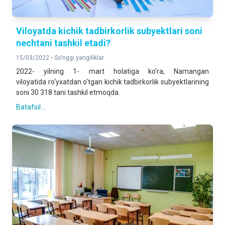
Viloyatda kichik tadbirkorlik subyektlari soni
nechtani tashkil etadi?
15/03/2022 •
So'nggi yangiliklar
2022- yilning 1- mart holatiga koʼra, Namangan
viloyatida ro‘yxatdan o‘tgan kichik tadbirkorlik subyektlarining
soni 30 318 tani tashkil etmoqda.
Batafsil ...