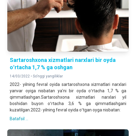
Sartaroshxona xizmatlari narxlari bir oyda
oʻrtacha 1,7 % ga oshgan
14/03/2022 •
So'nggi yangiliklar
2022- yilning fevral oyida sartaroshxona xizmatlari narxlari
yanvar oyiga nisbatan yaʼni bir oyda oʻrtacha 1,7 % ga
qimmatlashgan.Sartaroshxona xizmatlari narxlari yil
boshidan buyon oʻrtacha 3,6 % ga qimmatlashgani
kuzatilgan.2022- yilning fevral oyida oʻtgan oyga nisbatan:
Batafsil ...