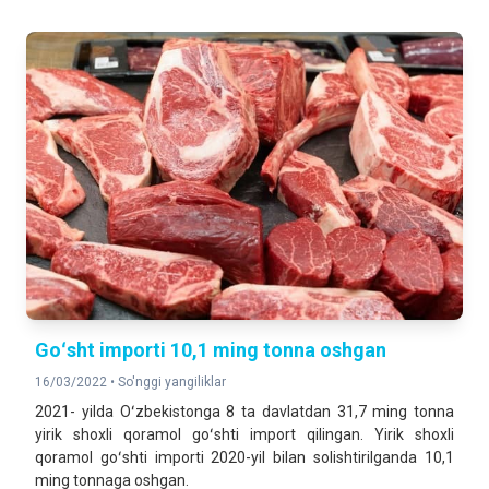
Goʻsht importi 10,1 ming tonna oshgan
16/03/2022 •
So'nggi yangiliklar
2021- yilda Oʻzbekistonga 8 ta davlatdan 31,7 ming tonna
yirik shoxli qoramol goʻshti import qilingan. Yirik shoxli
qoramol goʻshti importi 2020-yil bilan solishtirilganda 10,1
ming tonnaga oshgan.