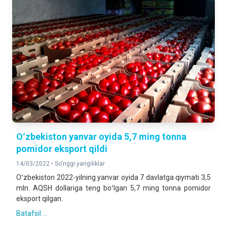
Oʻzbekiston yanvar oyida 5,7 ming tonna
pomidor eksport qildi
14/03/2022 •
So'nggi yangiliklar
Oʻzbekiston 2022-yilning yanvar oyida 7 davlatga qiymati 3,5
mln. AQSH dollariga teng boʻlgan 5,7 ming tonna pomidor
eksport qilgan.
Batafsil ...