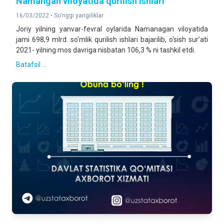
Namangan viloyatida qurilish ishlari
16/03/2022 •
So'nggi yangiliklar
Joriy yilning yanvar-fevral oylarida Namanagan viloyatida
jami 698,9 mlrd. so‘mlik qurilish ishlari bajarilib, o‘sish sur’ati
2021- yilning mos davriga nisbatan 106,3 % ni tashkil etdi.
Batafsil ...