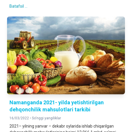
Batafsil ...
Namanganda 2021- yilda yetishtirilgan
dehqonchilik mahsulotlari tarkibi
16/03/2022 •
So'nggi yangiliklar
2021– yilning yanvar – dekabr oylarida ishlab chiqarilgan