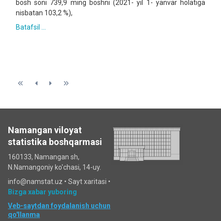
bosh soni 739,9 ming boshni (2021- yil 1- yanvar holatiga
nisbatan 103,2 %),
Batafsil ...
Namangan viloyat
statistika boshqarmasi
160133, Namangan sh,
N.Namangoniy ko'chasi, 14-uy.
info@namstat.uz •
Sayt xaritasi
•
Bizga xabar yuboring
Veb-saytdan foydalanish uchun
qo'llanma