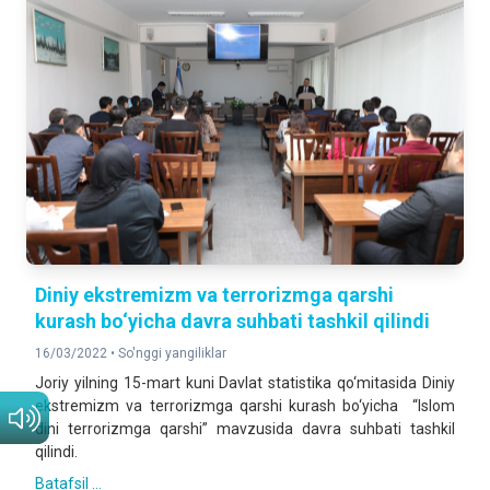
Diniy ekstremizm va terrorizmga qarshi
kurash bo‘yicha davra suhbati tashkil qilindi
16/03/2022 •
So'nggi yangiliklar
Joriy yilning 15-mart kuni Davlat statistika qo‘mitasida Diniy
ekstremizm va terrorizmga qarshi kurash bo‘yicha “Islom
dini terrorizmga qarshi” mavzusida davra suhbati tashkil
qilindi.
Batafsil ...