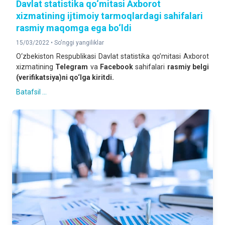
Davlat statistika qo‘mitasi Axborot
xizmatining ijtimoiy tarmoqlardagi sahifalari
rasmiy maqomga ega bo‘ldi
15/03/2022 •
So'nggi yangiliklar
O‘zbekiston Respublikasi Davlat statistika qo’mitasi Axborot
xizmatining
Telegram
va
Facebook
sahifalari
rasmiy belgi
(verifikatsiya)ni qo‘lga kiritdi.
Batafsil ...