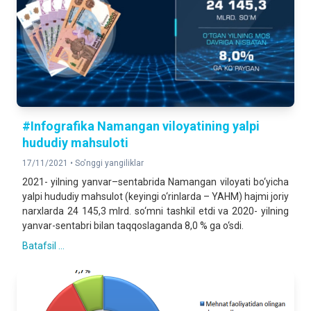
#Infografika Namangan viloyatining yalpi
hududiy mahsuloti
17/11/2021 •
So'nggi yangiliklar
2021- yilning yanvar–sentabrida Namangan viloyati bo‘yicha
yalpi hududiy mahsulot (keyingi o‘rinlarda – YAHM) hajmi joriy
narxlarda 24 145,3 mlrd. so‘mni tashkil etdi va 2020- yilning
yanvar-sentabri bilan taqqoslaganda 8,0 % ga o‘sdi.
Batafsil ...