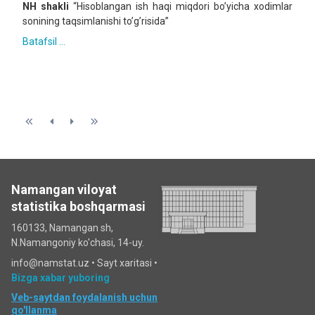
NH shakli
“Hisoblangan ish haqi miqdori bo’yicha xodimlar
sonining taqsimlanishi to’g’risida”
Batafsil ...
Namangan viloyat
statistika boshqarmasi
160133, Namangan sh,
N.Namangoniy ko'chasi, 14-uy.
info@namstat.uz •
Sayt xaritasi
•
Bizga xabar yuboring
Veb-saytdan foydalanish uchun
qo'llanma