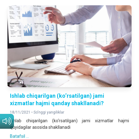
Ishlab chiqarilgan (ko‘rsatilgan) jami
xizmatlar hajmi qanday shakllanadi?
18/11/2021 •
So'nggi yangiliklar
Ishlab chiqarilgan (ko‘rsatilgan) jami xizmatlar hajmi
quyidagilar asosida shakllanadi
Batafsil ...