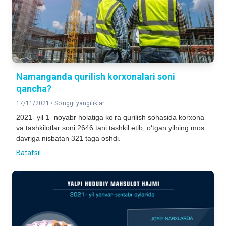
Namanganda qurilish korxonalari soni
qancha?
17/11/2021 •
So'nggi yangiliklar
2021- yil 1- noyabr holatiga ko‘ra qurilish sohasida korxona
va tashkilotlar so
ni 2646 tani tashkil etib, o‘tgan yilning mos
davriga nisbatan
321 taga oshdi.
Batafsil ...