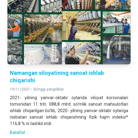
Namangan viloyatining sanoat ishlab
chiqarishi
19/11/2021 •
So'nggi yangiliklar
2021- yilning yanvar-oktabr oylarida viloyat korxonalari
tomonidan 11 trln. 088,8 mlrd. so‘mlik sanoat mahsulotlari
ishlab chiqarilgan bo‘lib, 2020- yilning yanvar-oktabr oylariga
nisbatan sanoat ishlab chiqarishning fizik hajm indeksi*
116,8 % ni tashkil etdi.
Batafsil ...