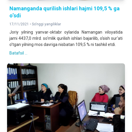
Namanganda qurilish ishlari hajmi 109,5 % ga
o‘sdi
17/11/2021 •
So'nggi yangiliklar
Joriy yilning yanvar-oktabr oylarida Namangan viloyatida
jami 4437,0 mlrd. so‘mlik qurilish ishlari bajarilib, o‘sish sur‘ati
o’tgan yilning mos davriga nisbatan 109,5 % ni tashkil etdi.
Batafsil ...