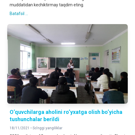
muddatidan kechiktirmay taqdim eting.
Batafsil ...
O‘quvchilarga aholini ro‘yxatga olish bo‘yicha
tushunchalar berildi
18/11/2021 •
So'nggi yangiliklar