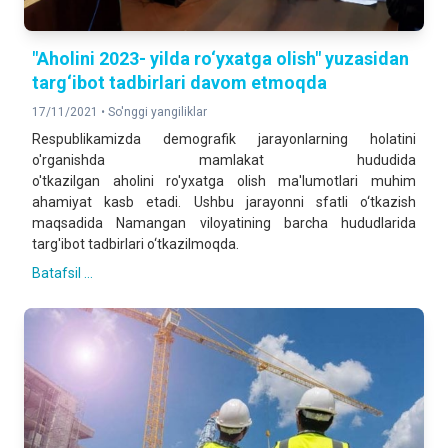
"Aholini 2023- yilda ro‘yxatga olish" yuzasidan
targ‘ibot tadbirlari davom etmoqda
17/11/2021 •
So'nggi yangiliklar
Respublikamizda demografik jarayonlarning holatini
o'rganishda mamlakat hududida
o'tkazilgan
aholini
ro'yxatga
olish
ma'lumotlari muhim
ahamiyat kasb etadi. Ushbu jarayonni sfatli o‘tkazish
maqsadida Namangan viloyatining barcha hududlarida
targ'ibot tadbirlari o‘tkazilmoqda.
Batafsil ...