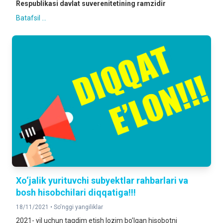
Respublikasi davlat suverenitetining ramzidir
Batafsil ...
Xo‘jalik yurituvchi subyektlar rahbarlari va
bosh hisobchilari diqqatiga!!!
18/11/2021 •
So'nggi yangiliklar
2021- yil uchun taqdim etish lozim boʼlgan hisobotni