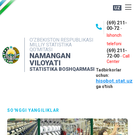
UZ
BOSHQARMA HAQIDA
(69) 211-
00-72
-
OCHIQ MA'LUMOTLAR
Ishonch
O‘ZBEKISTON RESPUBLIKASI
NASHRLAR
telefoni
MILLIY STATISTIKA
QO‘MITASI
(69) 211-
INTERAKTIV XIZMATLAR
NAMANGAN
72-00
-
Call
VILOYATI
MATBUOT XIZMATI
Center
STATISTIKA BOSHQARMASI
Tadbirkorlar
MUROJAATLAR
uchun:
hisobot.stat.uz
KONTAKTLAR
ga o'tish
SO'NGGI YANGILIKLAR