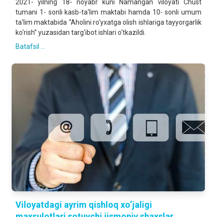
2021- yilning 18- noyabr kuni Namangan viloyati Chust
tumani 1- sonli kasb-ta'lim maktabi hamda 10- sonli umum
ta'lim maktabida “Aholini ro‘yxatga olish ishlariga tayyorgarlik
ko‘rish” yuzasidan targ‘ibot ishlari o‘tkazildi.
Batafsil ...
Viloyatdagi ayrim qishloq xo‘jaligi
maxsulotlari sotuvchi jismoniy shaxslar