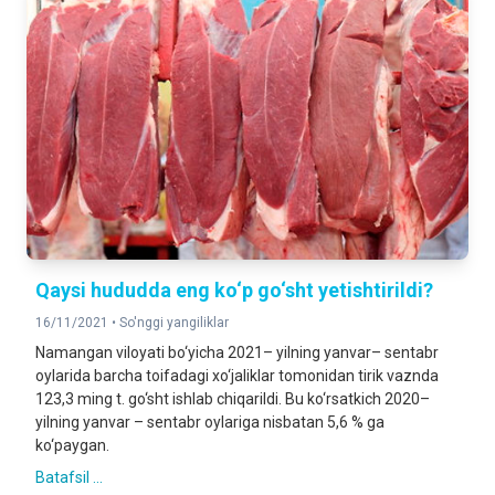
Qaysi hududda eng ko‘p go‘sht yetishtirildi?
16/11/2021 •
So'nggi yangiliklar
Namangan viloyati bo‘yicha 2021– yilning yanvar– sentabr
oylarida barcha toifadagi xo‘jaliklar tomonidan tirik vaznda
123,3 ming t. go‘sht ishlab chiqarildi. Bu ko‘rsatkich 2020–
yilning yanvar – sentabr oylariga nisbatan 5,6 % ga
ko‘paygan.
Batafsil ...