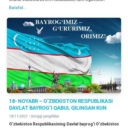
Batafsil ...
18- NOYABR – O‘ZBEKISTON RESPUBLIKASI
DAVLAT BAYROG‘I QABUL QILINGAN KUN
18/11/2021 •
So'nggi yangiliklar
O‘zbekiston Respublikasining Davlat bayrog‘i O‘zbekiston