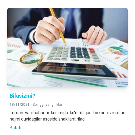
Bilasizmi?
18/11/2021 •
So'nggi yangiliklar
Tuman va shaharlar kesimida ko‘rsatilgan bozor xizmatlari
hajmi quyidagilar asosida shakllantiriladi:
Batafsil ...