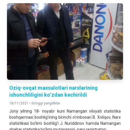
Oziq-ovqat maxsulotlari narxlarining
ishonchliligini ko‘zdan kechirildi
18/11/2021 •
So'nggi yangiliklar
Joriy yilning 18- noyabr kuni Namangan viloyati statistika
boshqarmasi boshligʼining birinchi oʼrinbosari B. Xoliqov, Narx
statistikasi bo‘limi boshlig'i J. Nuriddinov hamda Namangan
shahar statistika bo'limi mutaxassisi, narx registratori