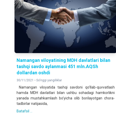
Namangan viloyatining MDH davlatlari bilan
tashqi savdo aylanmasi 451 mln.AQSh
dollardan oshdi
30/11/2021 •
So'nggi yangiliklar
Namangan viloyatida tashqi savdoni qoʼllab-quvvatlash
hamda MDH davlatlari bilan ushbu sohadagi hamkorlikni
yanada mustahkamlash boʼyicha olib borilayotgan chora-
tadbirlar natijasida,
Batafsil ...