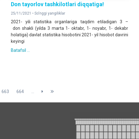
Don tayorlov tashkilotlari diqqatiga!
25/11/2021 •
So'nggi yangiliklar
2021- yili statistika organlariga taqdim etiladigan 3 –
don shakli (yilda 3 marta 1- oktabr, 1- noyabr, 1- dekabr
holatiga) davlat statistika hisobotini 2021- yil hisobot davrini
keyingi
Batafsil ...
663
664
...