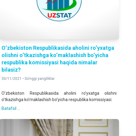
O‘zbekiston Respublikasida aholini ro‘yxatga
olishni o‘tkazishga ko‘maklashish bo‘yicha
respublika komissiyasi haqida nimalar
bilasiz?
30/11/2021 •
So'nggi yangiliklar
Oʼzbekiston Respublikasida aholini roʼyxatga olishni
oʼtkazishga koʼmaklashish boʼyicha respublika komissiyasi:
Batafsil ...