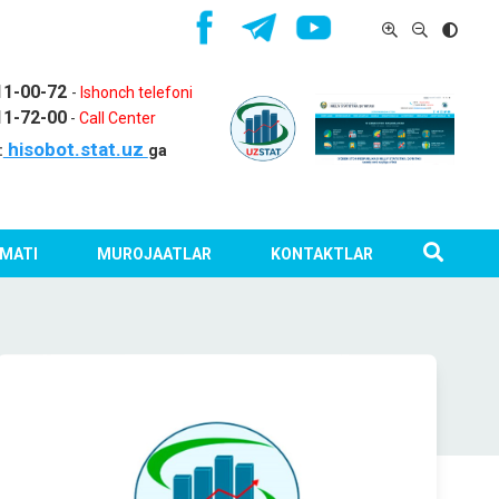
11-00-72
-
Ishonch telefoni
11-72-00
-
Call Center
hisobot.stat.uz
:
ga
MATI
MUROJAATLAR
KONTAKTLAR