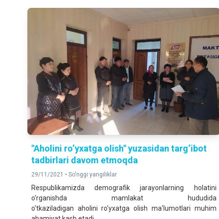
"Aholini ro‘yxatga olish" yuzasidan targ‘ibot
tadbirlari davom etmoqda
29/11/2021 •
So'nggi yangiliklar
Respublikamizda demografik jarayonlarning holatini
o'rganishda mamlakat hududida
o'tkaziladigan
aholini
ro'yxatga
olish
ma'lumotlari muhim
ahamiyat kasb etadi.