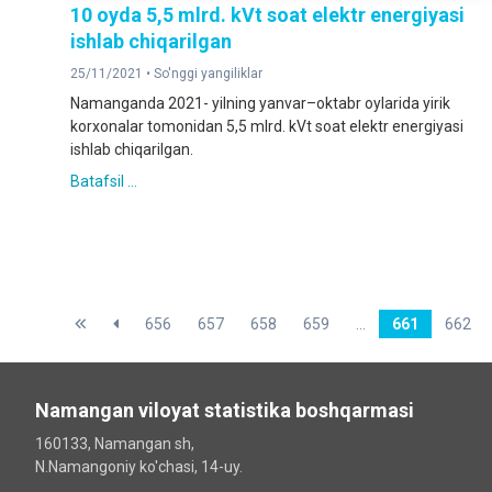
10 oyda 5,5 mlrd. kVt soat elektr energiyasi
ishlab chiqarilgan
25/11/2021 •
So'nggi yangiliklar
Namanganda 2021- yilning yanvar–oktabr oylarida yirik
korxonalar tomonidan 5,5 mlrd. kVt soat elektr energiyasi
ishlab chiqarilgan.
Batafsil ...
656
657
658
659
...
661
662
Namangan viloyat statistika boshqarmasi
160133, Namangan sh,
N.Namangoniy ko'chasi, 14-uy.