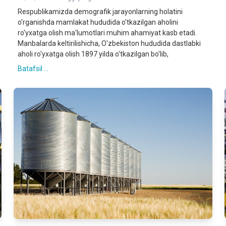
Respublikamizda demografik jarayonlarning holatini
o'rganishda mamlakat hududida o'tkazilgan aholini
ro'yxatga olish ma'lumotlari muhim ahamiyat kasb etadi.
Manbalarda keltirilishicha, O'zbekiston hududida dastlabki
aholi ro'yxatga olish 1897 yilda o'tkazilgan bo'lib,
Batafsil ...