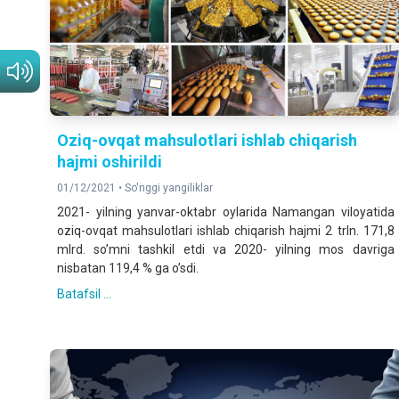
Oziq-ovqat mahsulotlari ishlab chiqarish
hajmi oshirildi
01/12/2021 •
So'nggi yangiliklar
2021- yilning yanvar-oktabr oylarida Namangan viloyatida
oziq-ovqat mahsulotlari ishlab chiqarish hajmi 2 trln. 171,8
mlrd. soʼmni tashkil etdi va 2020- yilning mos davriga
nisbatan 119,4 % ga oʼsdi.
Batafsil ...