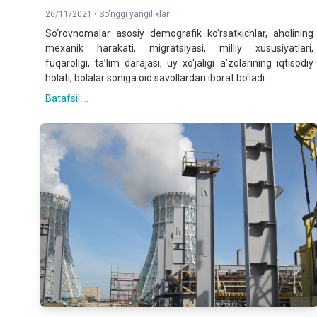
26/11/2021 •
So'nggi yangiliklar
So‘rovnomalar asosiy demografik ko‘rsatkichlar, aholining
mexanik harakati, migratsiyasi, milliy xususiyatlari,
fuqaroligi, taʼlim darajasi, uy xo‘jaligi aʼzolarining iqtisodiy
holati, bolalar soniga oid savollardan iborat bo‘ladi.
Batafsil ...