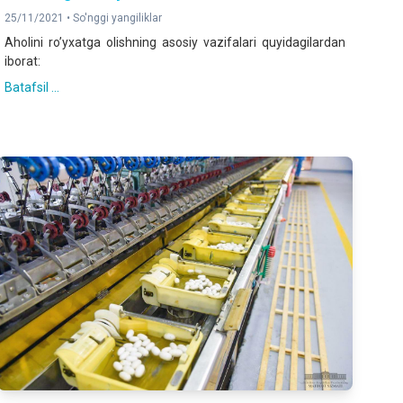
25/11/2021 •
So'nggi yangiliklar
Аholini roʼyxatga olishning asosiy vazifalari quyidagilardan
iborat:
Batafsil ...