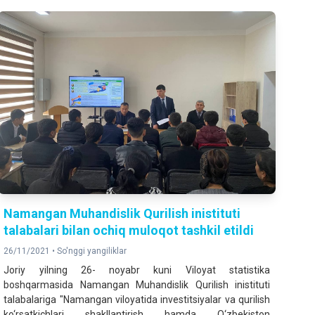
Namangan Muhandislik Qurilish inistituti
talabalari bilan ochiq muloqot tashkil etildi
26/11/2021 •
So'nggi yangiliklar
Joriy yilning 26- noyabr kuni Viloyat statistika
boshqarmasida Namangan Muhandislik Qurilish inistituti
talabalariga "Namangan viloyatida investitsiyalar va qurilish
ko‘rsatkichlari shakllantirish hamda O‘zbekiston