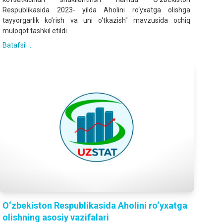
Respublikasida 2023- yilda Aholini ro‘yxatga olishga
tayyorgarlik koʼrish va uni o‘tkazish" mavzusida ochiq
muloqot tashkil etildi.
Batafsil ...
O‘zbekiston Respublikasida Аholini ro‘yxatga
olishning asosiy vazifalari