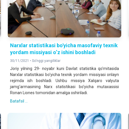
Narxlar statistikasi bo'yicha masofaviy texnik
yordam missiyasi o‘z ishini boshladi
30/11/2021 •
So'nggi yangiliklar
Joriy yilning 29- noyabr kuni Davlat statistika qo'mitasida
Narxlar statistikasi bo'yicha texnik yordam missiyasi onlayn
rejimda ish boshladi. Ushbu missiya Xalqaro valyuta
jamg‘armasining Narx statistikasi bo'yicha mutaxassisi
Ronan Liones tomonidan amalga oshiriladi.
Batafsil ...