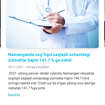
Namanganda sog‘liqni saqlash sohasidagi
xizmatlar hajmi 141,7 % ga oshdi
30/11/2021 •
So'nggi yangiliklar
2021- yilning yanvar-oktabr oylarida, Namangan viloyatida
sogʼliqni saqlash sohasidagi xizmatlar hajmi 194,7 mlrd.
soʼmgni tashkil etdi. Oʼsish surʼati oʼtgan yilning mos davriga
nisbatan 141,7 %ga yetdi.
Batafsil ...