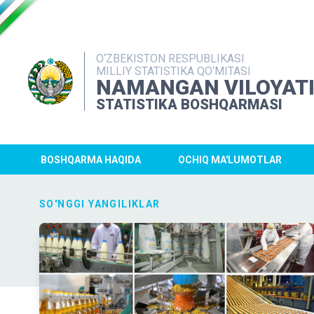
O‘ZBEKISTON RESPUBLIKASI
MILLIY STATISTIKA QO‘MITASI
NAMANGAN VILOYAT
STATISTIKA BOSHQARMASI
BOSHQARMA HAQIDA
OCHIQ MA'LUMOTLAR
SO'NGGI YANGILIKLAR