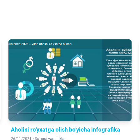
Aholini ro'yxatga olish bo'yicha infografika
26/11/2021 •
So'nggi yangiliklar