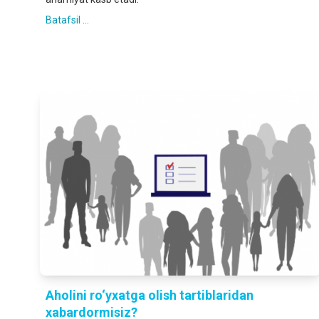
Batafsil ...
Аholini ro‘yxatga olish tartiblaridan
xabardormisiz?