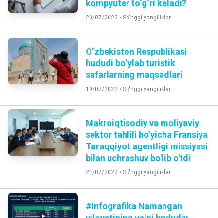
kompyuter to‘g‘ri keladi?
20/07/2022 •
So'nggi yangiliklar
O‘zbekiston Respublikasi
hududi bo‘ylab turistik
safarlarning maqsadlari
19/07/2022 •
So'nggi yangiliklar
Makroiqtisodiy va moliyaviy
sektor tahlili bo’yicha Fransiya
Taraqqiyot agentligi missiyasi
bilan uchrashuv bo'lib o'tdi
21/07/2022 •
So'nggi yangiliklar
#Infografika Namangan
viloyatining yalpi hududiy