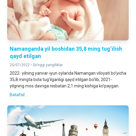
Namanganda yil boshidan 35,8 ming tug‘ilish
qayd etilgan
25/07/2022 •
So'nggi yangiliklar
2022- yilning yanvar-iyun oylarida Namangan viloyati boʼyicha
35,8 mingta bola tugʼilganligi qayd etilgan boʼlib, 2021-
yilgning mos davriga nisbatan 2,1 ming kishiga koʼpaygan.
Batafsil ...