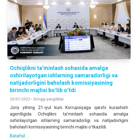
Ochiqlikni ta’minlash sohasida amalga
oshirilayotgan ishlarning samaradorligi va
natijadorligini baholash komissiyasining
birinchi majlisi boʻlib oʻtdi
25/07/2022 •
So'nggi yangiliklar
Joriy yilning 21-iyul kuni Korrupsiyaga qarshi kurashish
agentligida Ochiqlikni ta’minlash sohasida amalga
oshirilayotgan ishlarning samaradorligi va natijadorligini
baholash komissiyasining birinchi majlisi oʻtkazildi.
Batafsil ...