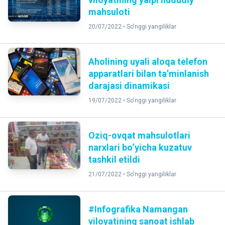
mahsuloti
20/07/2022 •
So'nggi yangiliklar
Aholining uyali aloqa telefon
apparatlari bilan taʼminlanish
darajasi dinamikasi
19/07/2022 •
So'nggi yangiliklar
Oziq-ovqat mahsulotlari
narxlari bo‘yicha kuzatuv
tashkil etildi
21/07/2022 •
So'nggi yangiliklar
#Infografika Namangan
viloyatining sanoat ishlab