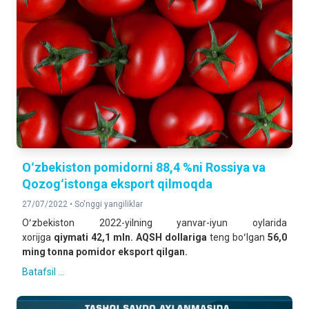
Oʻzbekiston pomidorni 88,4 %ni Rossiya va
Qozogʻistonga eksport qilmoqda
27/07/2022 •
So'nggi yangiliklar
Oʻzbekiston 2022-yilning yanvar-iyun oylarida
xorijga
qiymati
42,1 mln.
AQSH
dollariga
teng boʻlgan
56,0
ming
tonna
pomidor
eksport qilgan.
Batafsil ...