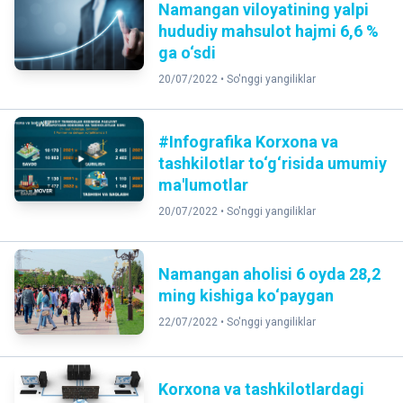
Namangan viloyatining yalpi
hududiy mahsulot hajmi 6,6 %
ga o‘sdi
20/07/2022 •
So'nggi yangiliklar
#Infografika Korxona va
tashkilotlar to‘g‘risida umumiy
ma'lumotlar
20/07/2022 •
So'nggi yangiliklar
Namangan aholisi 6 oyda 28,2
ming kishiga ko‘paygan
22/07/2022 •
So'nggi yangiliklar
Korxona va tashkilotlardagi