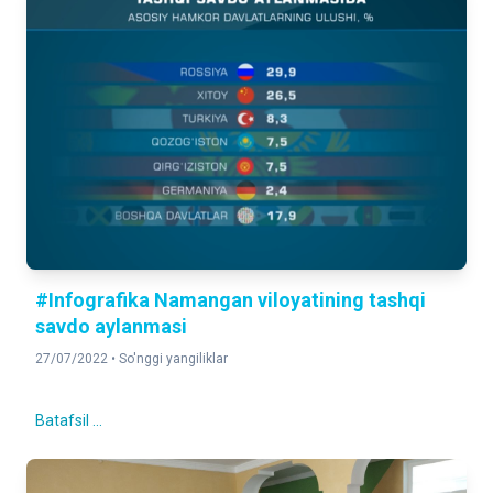
#Infografika Namangan viloyatining tashqi
savdo aylanmasi
27/07/2022 •
So'nggi yangiliklar
Batafsil ...