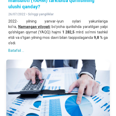
mahsuloti (YAHM) tarkibida qurilishning
ulushi qanday?
26/07/2022 •
So'nggi yangiliklar
2022- yilning yanvar-iyun oylari yakunlariga
ko‘ra,
Namangan
viloyati
bo‘yicha qurilishda yaratilgan yalpi
qo‘shilgan qiymat (YAQQ) hajmi
1 282,5
mlrd. so‘mni tashkil
etdi va o‘tgan yilning mos davri bilan taqqoslaganda
9,8 %
ga
o‘sdi.
Batafsil ...