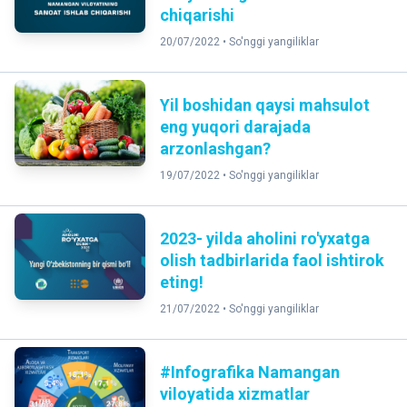
chiqarishi
20/07/2022 •
So'nggi yangiliklar
Yil boshidan qaysi mahsulot
eng yuqori darajada
arzonlashgan?
19/07/2022 •
So'nggi yangiliklar
2023- yilda aholini ro'yxatga
olish tadbirlarida faol ishtirok
eting!
21/07/2022 •
So'nggi yangiliklar
#Infografika Namangan
viloyatida xizmatlar