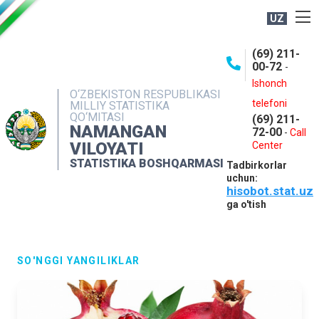
UZ
BOSHQARMA HAQIDA
(69) 211-
00-72
-
OCHIQ MA'LUMOTLAR
Ishonch
O‘ZBEKISTON RESPUBLIKASI
NASHRLAR
telefoni
MILLIY STATISTIKA
QO‘MITASI
(69) 211-
INTERAKTIV XIZMATLAR
NAMANGAN
72-00
-
Call
VILOYATI
MATBUOT XIZMATI
Center
STATISTIKA BOSHQARMASI
Tadbirkorlar
MUROJAATLAR
uchun:
hisobot.stat.uz
KONTAKTLAR
ga o'tish
SO'NGGI YANGILIKLAR