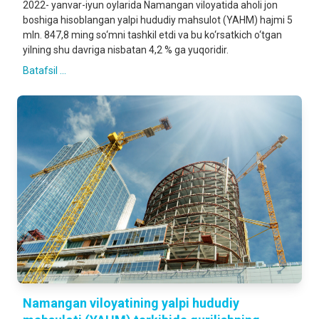
2022- yanvar-iyun oylarida Namangan viloyatida aholi jon
boshiga hisoblangan yalpi hududiy mahsulot (YAHM) hajmi 5
mln. 847,8 ming so‘mni tashkil etdi va bu ko‘rsatkich o‘tgan
yilning shu davriga nisbatan 4,2 % ga yuqoridir.
Batafsil ...
Namangan viloyatining yalpi hududiy