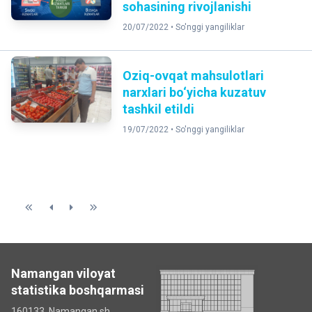
sohasining rivojlanishi
20/07/2022 •
So'nggi yangiliklar
Oziq-ovqat mahsulotlari
narxlari bo‘yicha kuzatuv
tashkil etildi
19/07/2022 •
So'nggi yangiliklar
Namangan viloyat
statistika boshqarmasi
160133, Namangan sh,