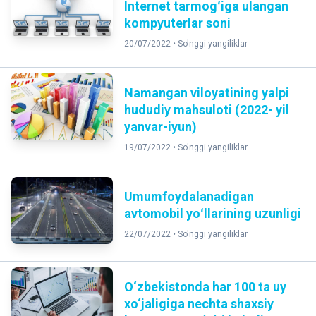
Internet tarmogʻiga ulangan
kompyuterlar soni
20/07/2022 •
So'nggi yangiliklar
Namangan viloyatining yalpi
hududiy mahsuloti (2022- yil
yanvar-iyun)
19/07/2022 •
So'nggi yangiliklar
Umumfoydalanadigan
avtomobil yoʻllarining uzunligi
22/07/2022 •
So'nggi yangiliklar
O‘zbekistonda har 100 ta uy
xo‘jaligiga nechta shaxsiy