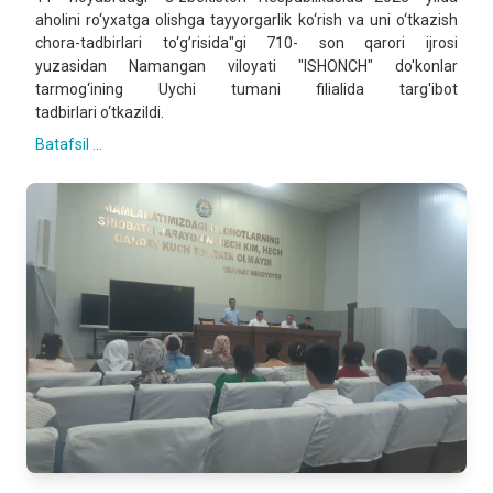
aholini ro‘yxatga olishga tayyorgarlik ko‘rish va uni o‘tkazish
chora-tadbirlari to‘g’risida"gi 710- son qarori ijrosi
yuzasidan Namangan viloyati "ISHONCH" do'konlar
tarmog‘ining Uychi tumani filialida targ'ibot
tadbirlari o‘tkazildi.
Batafsil ...