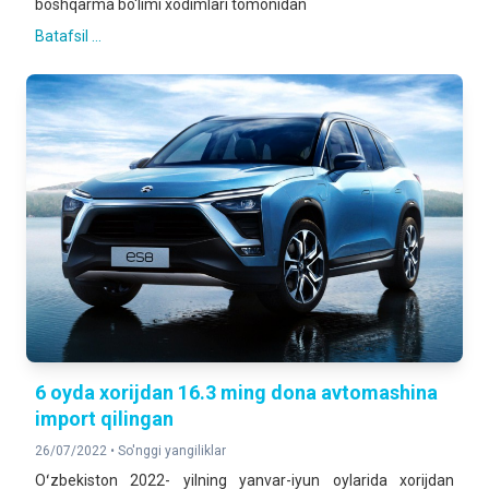
boshqarma bo‘limi xodimlari tomonidan
Batafsil ...
6 oyda xorijdan 16.3 ming dona avtomashina
import qilingan
26/07/2022 •
So'nggi yangiliklar
Oʻzbekiston 2022- yilning yanvar-iyun oylarida xorijdan