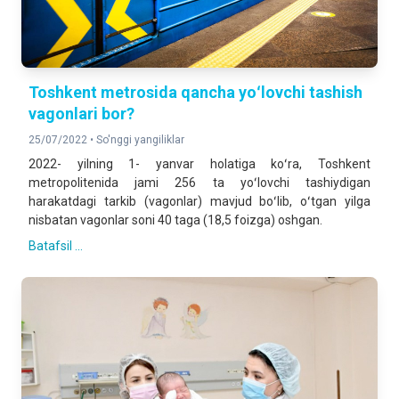
Toshkent metrosida qancha yoʻlovchi tashish
vagonlari bor?
25/07/2022 •
So'nggi yangiliklar
2022- yilning 1- yanvar holatiga koʻra, Toshkent
metropolitenida jami 256 ta yoʻlovchi tashiydigan
harakatdagi tarkib (vagonlar) mavjud boʻlib, oʻtgan yilga
nisbatan vagonlar soni 40 taga (18,5 foizga) oshgan.
Batafsil ...