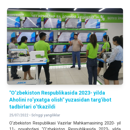
"O‘zbekiston Respublikasida 2023- yilda
Aholini ro‘yxatga olish" yuzasidan targ'ibot
tadbirlari o‘tkazildi
25/07/2022 •
So'nggi yangiliklar
O‘zbekiston Respublikasi Vazirlar Mahkamasining 2020- yil
11- noyabrdagi "O‘zbekiston Respublikasida 2023- yilda