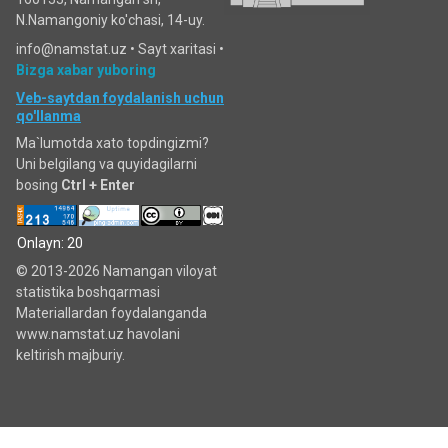
N.Namangoniy ko'chasi, 14-uy.
info@namstat.uz •
Sayt xaritasi
•
Bizga xabar yuboring
Veb-saytdan foydalanish uchun
qo'llanma
Ma`lumotda xato topdingizmi?
Uni belgilang va quyidagilarni
bosing
Ctrl + Enter
Onlayn: 20
© 2013-2026 Namangan viloyat
statistika boshqarmasi
Materiallardan foydalanganda
www.namstat.uz havolani
keltirish majburiy.