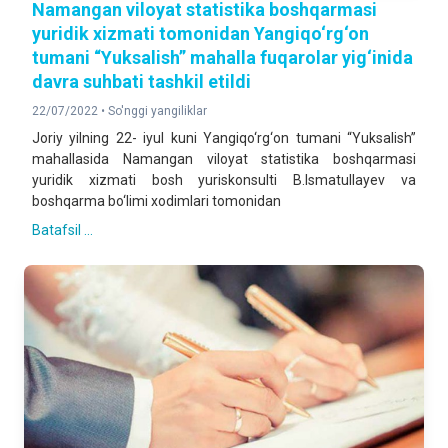
Namangan viloyat statistika boshqarmasi
yuridik xizmati tomonidan Yangiqo‘rg‘on
tumani “Yuksalish” mahalla fuqarolar yig‘inida
davra suhbati tashkil etildi
22/07/2022 •
So'nggi yangiliklar
Joriy yilning 22- iyul kuni Yangiqo‘rg‘on tumani “Yuksalish”
mahallasida Namangan viloyat statistika boshqarmasi
yuridik xizmati bosh yuriskonsulti B.Ismatullayev va
boshqarma bo‘limi xodimlari tomonidan
Batafsil ...