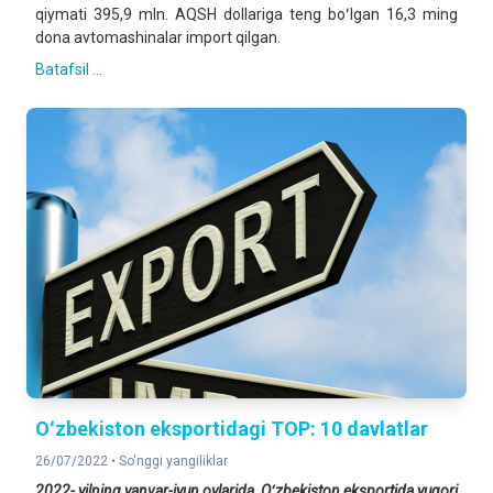
qiymati 395,9 mln. AQSH dollariga teng boʻlgan 16,3 ming
dona avtomashinalar import qilgan.
Batafsil ...
Oʻzbekiston eksportidagi TOP: 10 davlatlar
26/07/2022 •
So'nggi yangiliklar
2022-
yilning yanvar-iyun oylarida Oʻzbekiston eksportida yuqori