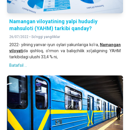
Namangan viloyatining yalpi hududiy
mahsuloti (YAHM) tarkibi qanday?
26/07/2022 •
So'nggi yangiliklar
2022- yilning yanvar-iyun oylari yakunlariga ko‘ra,
Namangan
viloyati
da qishloq, o‘rmon va baliqchilik xo‘jaligining YAHM
tarkibidagi ulushi 33,4 % ni,
Batafsil ...