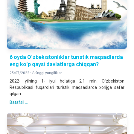
6 oyda Oʻzbekistonliklar turistik maqsadlarda
eng koʻp qaysi davlatlarga chiqqan?
25/07/2022 •
So'nggi yangiliklar
2022- yilning 1- iyul holatiga 2,1 mln. Oʻzbekiston
Respublikasi fuqarolari turistik maqsadlarda xorijga safar
qilgan.
Batafsil ...