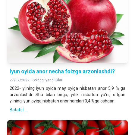
Iyun oyida anor necha foizga arzonlashdi?
27/07/2022 •
So'nggi yangiliklar
2022- yilning iyun oyida may oyiga nisbatan anor 5,9 % ga
arzonlashdi. Shu bilan birga, yillik nisbatda yaʼni, oʻtgan
yilning iyun oyiga nisbatan anor narxlari 0,4 %ga oshgan.
Batafsil ...