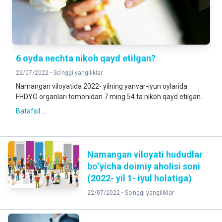
6 oyda nechta nikoh qayd etilgan?
22/07/2022 •
So'nggi yangiliklar
Namangan viloyatida 2022- yilning yanvar-iyun oylarida
FHDYO organlari tomonidan 7 ming 54 ta nikoh qayd etilgan.
Batafsil ...
Namangan viloyati hududlar
bo‘yicha doimiy aholisi soni
(2022- yil 1- iyul holatiga)
22/07/2022 •
So'nggi yangiliklar