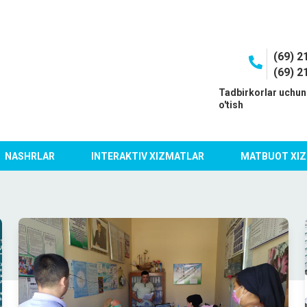
(69) 2
(69) 2
I
Tadbirkorlar uchun
o'tish
NASHRLAR
INTERAKTIV XIZMATLAR
MATBUOT XIZ