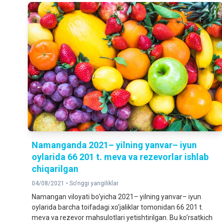
Namanganda 2021– yilning yanvar– iyun
oylarida 66 201 t. meva va rezevorlar ishlab
chiqarilgan
04/08/2021 •
So'nggi yangiliklar
Namangan viloyati bo‘yicha 2021– yilning yanvar– iyun
oylarida barcha toifadagi xo‘jaliklar tomonidan 66 201 t.
meva va rezevor mahsulotlari yetishtirilgan. Bu ko‘rsatkich