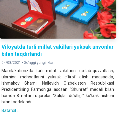
Viloyatda turli millat vakillari yuksak unvonlar
bilan taqdirlandi
04/08/2021 •
So'nggi yangiliklar
Mamlakatimizda turli millat vakillarini qoʼllab-quvvatlash,
ularning mehnatlarini yuksak eʼtirof etish maqsadida,
Ishmakov Shamil Nailevich O‘zbekiston Respublikasi
Prezidentining Farmoniga asosan “Shuhrat” medali bilan
hamda 8 nafar fuqarolar “Xalqlar do‘stligi” ko‘krak nishoni
bilan taqdirlandi.
Batafsil ...