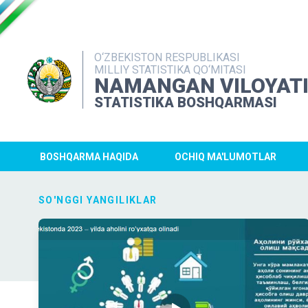
O‘ZBEKISTON RESPUBLIKASI
MILLIY STATISTIKA QO‘MITASI
NAMANGAN VILOYAT
STATISTIKA BOSHQARMASI
BOSHQARMA HAQIDA
OCHIQ MA'LUMOTLAR
SO'NGGI YANGILIKLAR