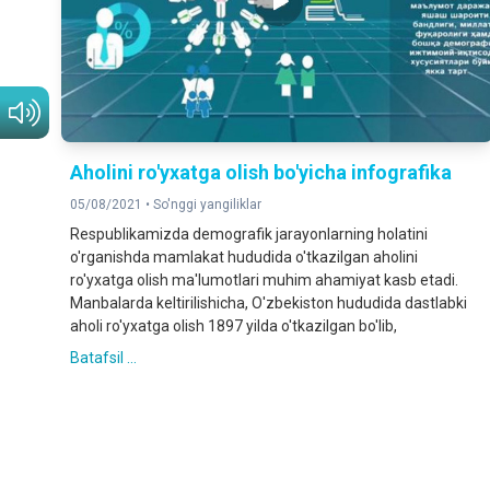
Aholini ro'yxatga olish bo'yicha infografika
05/08/2021 •
So'nggi yangiliklar
Respublikamizda demografik jarayonlarning holatini
o'rganishda mamlakat hududida o'tkazilgan aholini
ro'yxatga olish ma'lumotlari muhim ahamiyat kasb etadi.
Manbalarda keltirilishicha, O'zbekiston hududida dastlabki
aholi ro'yxatga olish 1897 yilda o'tkazilgan bo'lib,
Batafsil ...