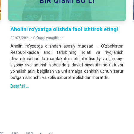
Aholini ro'yxatga olishda faol ishtirok eting!
30/07/2021 •
So'nggi yangiliklar
Аholini roʼyxatga olishdan asosiy maqsad — Oʼzbekiston
Respublikasida aholi tarkibining holati va rivojlanish
dinamikasi haqida mamlakatni sotsial-iqtisodiy va ijtimoiy-
siyosiy rivojlantirish sohasidagi davlat siyosatining ustuvor
yoʼnalishlarini belgilash va uni amalga oshirish uchun zarur
boʼlgan ishonchli va xolis axborotni olishdan iboratdir.
Batafsil ...