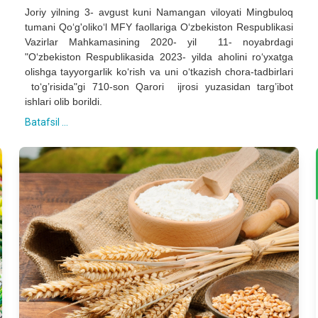
Joriy yilning 3- avgust kuni Namangan viloyati Mingbuloq
tumani Qo‘g'oliko‘l MFY faollariga O‘zbekiston Respublikasi
Vazirlar Mahkamasining 2020- yil 11- noyabrdagi
"O‘zbekiston Respublikasida 2023- yilda aholini ro‘yxatga
olishga tayyorgarlik ko‘rish va uni o‘tkazish chora-tadbirlari
to‘g’risida"gi 710-son Qarori ijrosi yuzasidan targ’ibot
ishlari olib borildi.
Batafsil ...