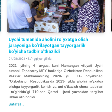
Uychi tumanida aholini ro`yxatga olish
jarayoniga ko‘rilayotgan tayyorgarlik
bo‘yicha tadbir o‘tkazildi
04/08/2021 •
So'nggi yangiliklar
2021- yilning 4- avgust kuni Namangan viloyati Uychi
tumani Tepasaroy MFY faollariga O‘zbekiston Respublikasi
Vazirlar Mahkamasining 2020- yil 11- noyabrdagi
"O‘zbekiston Respublikasida 2023- yilda aholini ro‘yxatga
olishga tayyorgarlik ko‘rish va uni o‘tkazish chora-tadbirlari
to‘g’risida"gi 710-son Qarori ijrosi yuzasidan targ’ibot
ishlari olib borildi.
Batafsil ...