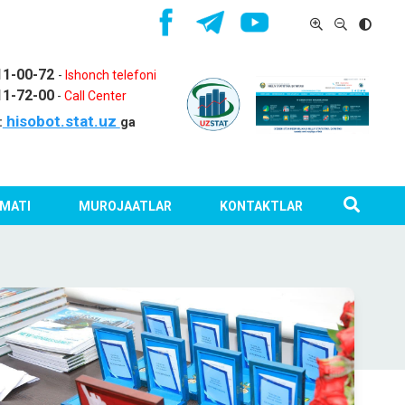
11-00-72
-
Ishonch telefoni
11-72-00
-
Call Center
hisobot.stat.uz
:
ga
MATI
MUROJAATLAR
KONTAKTLAR