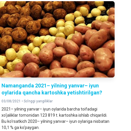
Namanganda 2021– yilning yanvar– iyun
oylarida qancha kartoshka yetishtirilgan?
03/08/2021 •
So'nggi yangiliklar
2021– yilning yanvar– iyun oylarida barcha toifadagi
xo‘jaliklar tomonidan 123 819 t. kartoshka ishlab chiqarildi.
Bu ko‘rsatkich 2020– yilning yanvar– iyun oylariga nisbatan
10,1 % ga ko‘paygan.