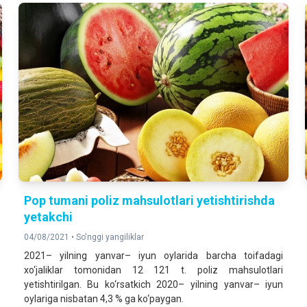
Pop tumani poliz mahsulotlari yetishtirishda
yetakchi
04/08/2021 •
So'nggi yangiliklar
2021– yilning yanvar– iyun oylarida barcha toifadagi
xo‘jaliklar tomonidan 12 121 t. poliz mahsulotlari
yetishtirilgan. Bu ko‘rsatkich 2020– yilning yanvar– iyun
oylariga nisbatan 4,3 % ga ko‘paygan.