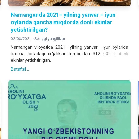
Namanganda 2021– yilning yanvar – iyun
oylarida qancha miqdorda donli ekinlar
yetishtirilgan?
02/08/2021 •
So'nggi yangiliklar
Namangan viloyatida 2021– yilning yanvar– iyun oylarida
barcha toifadagi xo‘jaliklar tomonidan 312 009 t. donli
ekinlar yetishtirilgan.
Batafsil ...