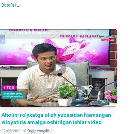
Batafsil ...
Aholini ro‘yxatga olish yuzasidan Namangan
viloyatida amalga oshirilgan ishlar video
02/08/2021 •
So'nggi yangiliklar