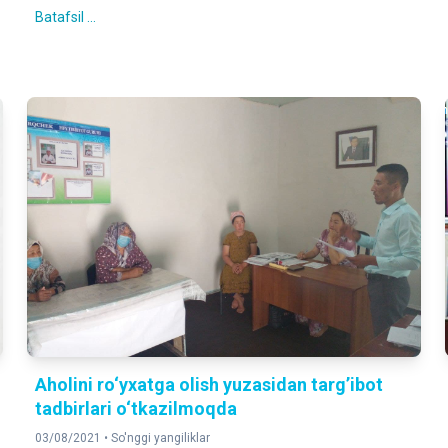
Batafsil ...
Aholini ro‘yxatga olish yuzasidan targ’ibot
tadbirlari o‘tkazilmoqda
03/08/2021 •
So'nggi yangiliklar