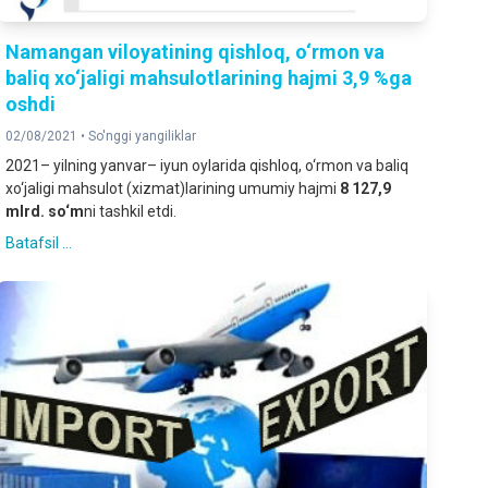
Namangan viloyatining qishloq, o‘rmon va
baliq xo‘jaligi mahsulotlarining hajmi 3,9 %ga
oshdi
02/08/2021 •
So'nggi yangiliklar
2021– yilning yanvar– iyun oylarida qishloq, o‘rmon va baliq
xo‘jaligi mahsulot (xizmat)larining umumiy hajmi
8 127,9
mlrd. so‘m
ni tashkil etdi.
Batafsil ...