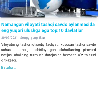
Namangan viloyati tashqi savdo aylanmasida
eng yuqori ulushga ega top:10 davlatlar
30/07/2021 •
So'nggi yangiliklar
Viloyatning tashqi iqtisodiy faoliyati, xususan tashqi savdo
sohasida amalga oshirilayotgan islohotlarning pirovard
natijasi aholining turmush darajasiga bevosita o`z ta`sirini
o`tkazadi.
Batafsil ...