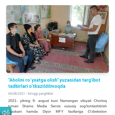
"Aholini ro`yxatga olish" yuzasidan targ'ibot
tadbirlari o‘tkazildilmoqda
09/08/2021 •
So'nggi yangiliklar
2021- yilning 9- avgust kuni Namangan viloyati Chortoq
tuman Shams Media Servis xususiy sog'lomlashtirish
maskani hamda Diyor MFY faollariga O‘zbekiston