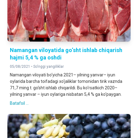
Namangan viloyatida go‘sht ishlab chiqarish
hajmi 5,4 % ga oshdi
05/08/2021 •
So'nggi yangiliklar
Namangan viloyati bo‘yicha 2021– yilning yanvar– iyun
oylarida barcha toifadagi xo‘jaliklar tomonidan tirik vaznda
71,7 ming t. go‘sht ishlab chiqarildi. Bu ko‘rsatkich 2020–
yilning yanvar – iyun oylariga nisbatan 5,4 % ga ko‘paygan.
Batafsil ...