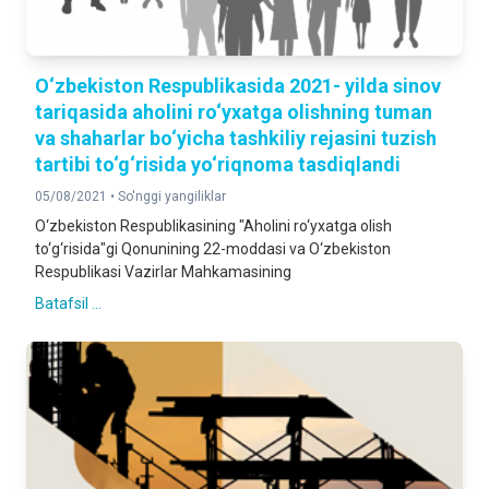
O‘zbekiston Respublikasida 2021- yilda sinov
tariqasida aholini ro‘yxatga olishning tuman
va shaharlar bo‘yicha tashkiliy rejasini tuzish
tartibi to‘g‘risida yo‘riqnoma tasdiqlandi
05/08/2021 •
So'nggi yangiliklar
O‘zbekiston Respublikasining "Aholini ro‘yxatga olish
to‘g‘risida"gi Qonunining 22-moddasi va O‘zbekiston
Respublikasi Vazirlar Mahkamasining
Batafsil ...