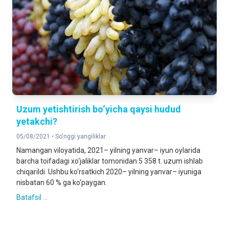
Uzum yetishtirish bo‘yicha qaysi hudud
yetakchi?
05/08/2021 •
So'nggi yangiliklar
Namangan viloyatida, 2021– yilning yanvar– iyun oylarida
barcha toifadagi xo‘jaliklar tomonidan 5 358 t. uzum ishlab
chiqarildi. Ushbu ko‘rsatkich 2020– yilning yanvar– iyuniga
nisbatan 60 % ga ko‘paygan.
Batafsil ...