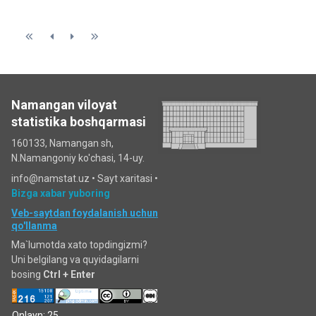
Namangan viloyat
statistika boshqarmasi
160133, Namangan sh,
N.Namangoniy ko'chasi, 14-uy.
info@namstat.uz •
Sayt xaritasi
•
Bizga xabar yuboring
Veb-saytdan foydalanish uchun
qo'llanma
Ma`lumotda xato topdingizmi?
Uni belgilang va quyidagilarni
bosing
Ctrl + Enter
Onlayn: 25