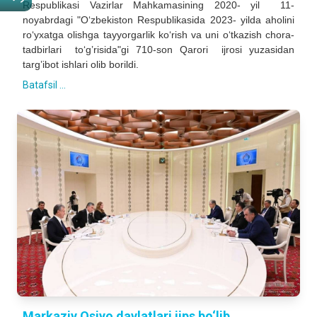
Respublikasi Vazirlar Mahkamasining 2020- yil 11-
noyabrdagi "O‘zbekiston Respublikasida 2023- yilda aholini
ro‘yxatga olishga tayyorgarlik ko‘rish va uni o‘tkazish chora-
tadbirlari to‘g’risida"gi 710-son Qarori ijrosi yuzasidan
targ’ibot ishlari olib borildi.
Batafsil ...
Markaziy Osiyo davlatlari jips bo‘lib,