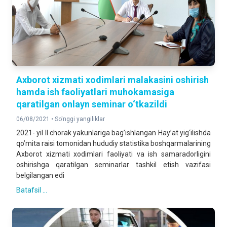
Axborot xizmati xodimlari malakasini oshirish
hamda ish faoliyatlari muhokamasiga
qaratilgan onlayn seminar o‘tkazildi
06/08/2021 •
So'nggi yangiliklar
2021- yil II chorak yakunlariga bag’ishlangan Hay’at yig‘ilishda
qo’mita raisi tomonidan hududiy statistika boshqarmalarining
Axborot xizmati xodimlari faoliyati va ish samaradorligini
oshirishga qaratilgan seminarlar tashkil etish vazifasi
belgilangan edi
Batafsil ...