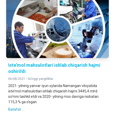
Iste’mol mahsulotlari ishlab chiqarish hajmi
oshirildi
06/08/2021 •
So'nggi yangiliklar
2021- yilning yanvar-iyun oylarida Namangan viloyatida
iste’mol mahsulotlari ishlab chiqarish hajmi 3445,4 mlrd.
so‘mni tashkil etdi va 2020- yilning mos davriga nisbatan
115,3 % ga o‘sgan.
Batafsil ...