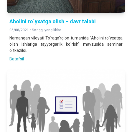
Aholini ro`yxatga olish – davr talabi
05/08/2021 •
So'nggi yangiliklar
Namangan viloyati To‘raqo‘rg'on tumanida “Aholini ro`yxatga
olish ishlariga tayyorgarlik ko`rish” mavzusida seminar
o`tkazildi.
Batafsil ...