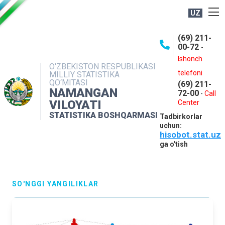
UZ
BOSHQARMA HAQIDA
(69) 211-
00-72
-
OCHIQ MA'LUMOTLAR
Ishonch
O‘ZBEKISTON RESPUBLIKASI
NASHRLAR
telefoni
MILLIY STATISTIKA
QO‘MITASI
(69) 211-
INTERAKTIV XIZMATLAR
NAMANGAN
72-00
-
Call
VILOYATI
MATBUOT XIZMATI
Center
STATISTIKA BOSHQARMASI
Tadbirkorlar
MUROJAATLAR
uchun:
hisobot.stat.uz
KONTAKTLAR
ga o'tish
SO'NGGI YANGILIKLAR