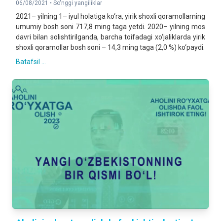
06/08/2021 •
So'nggi yangiliklar
2021– yilning 1– iyul holatiga ko‘ra, yirik shoxli qoramollarning
umumiy bosh soni 717,8 ming taga yetdi. 2020– yilning mos
davri bilan solishtirilganda, barcha toifadagi xo‘jaliklarda yirik
shoxli qoramollar bosh soni – 14,3 ming taga (2,0 %) ko‘paydi.
Batafsil ...