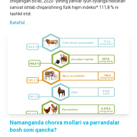
chiqarilgan bo‘lib, 2020- yilning yanvar-iyun oylariga nisbatan
sanoat ishlab chiqarishning fizik hajm indeksi* 111,8 % ni
tashkil etdi.
Batafsil ...
Namanganda chorva mollari va parrandalar
bosh soni qancha?