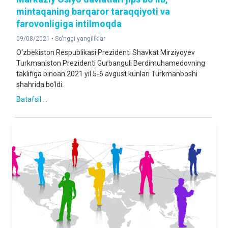
mintaqaning barqaror taraqqiyoti va
farovonligiga intilmoqda
09/08/2021 •
So'nggi yangiliklar
O‘zbekiston Respublikasi Prezidenti Shavkat Mirziyoyev
Turkmaniston Prezidenti Gurbanguli Berdimuhamedovning
taklifiga binoan 2021 yil 5-6 avgust kunlari Turkmanboshi
shahrida bo‘ldi.
Batafsil ...