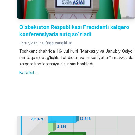
O‘zbekiston Respublikasi Prezidenti xalqaro
konferensiyada nutq so‘zladi
16/07/2021 •
So'nggi yangiliklar
Toshkent shahrida 16-iyul kuni “Markaziy va Janubiy Osiyo:
mintaqaviy bog‘liqlik. Tahdidlar va imkoniyatlar” mavzusida
xalqaro konferensiya o‘z ishini boshladi.
Batafsil ...