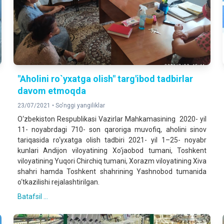
"Aholini ro`yxatga olish" targ'ibod tadbirlar
davom etmoqda
23/07/2021 •
So'nggi yangiliklar
O‘zbekiston Respublikasi Vazirlar Mahkamasining 2020- yil
11- noyabrdagi 710- son qaroriga muvofiq, aholini sinov
tariqasida ro‘yxatga olish tadbiri 2021- yil 1–25- noyabr
kunlari Andijon viloyatining Xo‘jaobod tumani, Toshkent
viloyatining Yuqori Chirchiq tumani, Xorazm viloyatining Xiva
shahri hamda Toshkent shahrining Yashnobod tumanida
o‘tkazilishi rejalashtirilgan.
Batafsil ...