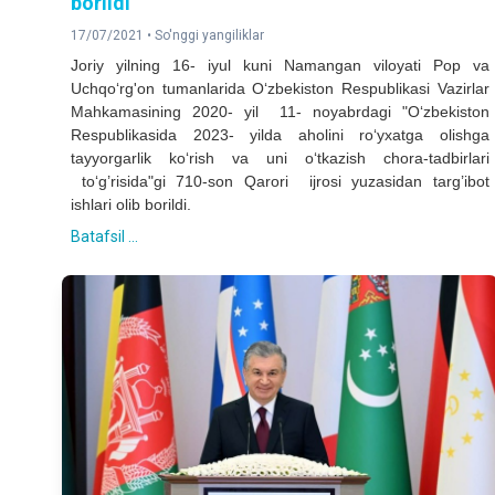
borildi
17/07/2021 •
So'nggi yangiliklar
Joriy yilning 16- iyul kuni Namangan viloyati Pop va
Uchqo‘rg'on tumanlarida O‘zbekiston Respublikasi Vazirlar
Mahkamasining 2020- yil 11- noyabrdagi "O‘zbekiston
Respublikasida 2023- yilda aholini ro‘yxatga olishga
tayyorgarlik ko‘rish va uni o‘tkazish chora-tadbirlari
to‘g’risida"gi 710-son Qarori ijrosi yuzasidan targ’ibot
ishlari olib borildi.
Batafsil ...