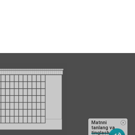
Matnni
tanlang va
tinglash