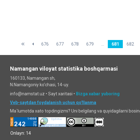
676
677
678
679
...
681
682
Namangan viloyat statistika boshqarmasi
160133, Namangan sh,
N.Namangoniy ko'chasi, 14-uy.
info@namstat.uz •
Sayt xaritasi
•
Bizga xabar yuboring
Veb-saytdan foydalanish uchun qo'llanma
Ma`lumotda xato topdingizmi? Uni belgilang va quyidagilarni bosi
Onlayn: 14