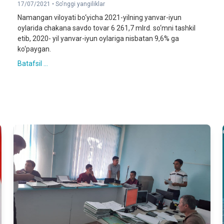
17/07/2021 •
So'nggi yangiliklar
Namangan viloyati bo‘yicha 2021-yilning yanvar-iyun
oylarida chakana savdo tovar 6 261,7 mlrd. so‘mni tashkil
etib, 2020- yil yanvar-iyun oylariga nisbatan 9,6% ga
ko‘paygan.
Batafsil ...