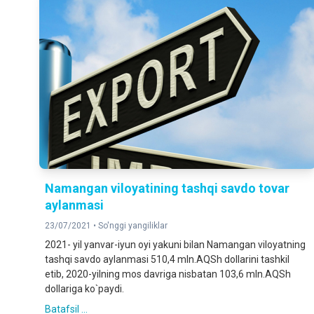
Namangan viloyatining tashqi savdo tovar
aylanmasi
23/07/2021 •
So'nggi yangiliklar
2021- yil yanvar-iyun oyi yakuni bilan Namangan viloyatning
tashqi savdo aylanmasi 510,4 mln.AQSh dollarini tashkil
etib, 2020-yilning mos davriga nisbatan 103,6 mln.AQSh
dollariga ko`paydi.
Batafsil ...