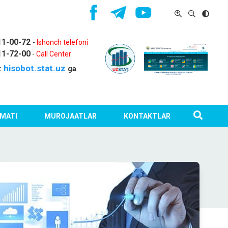
11-00-72
-
Ishonch telefoni
11-72-00
-
Call Center
hisobot.stat.uz
:
ga
MATI
MUROJAATLAR
KONTAKTLAR