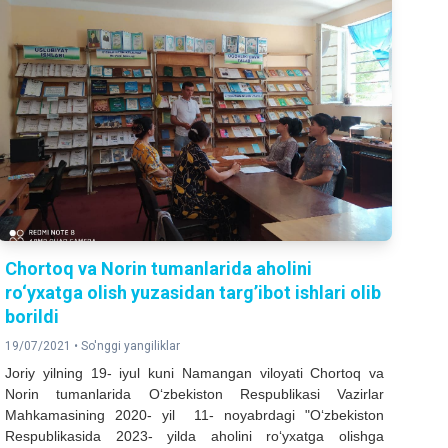
Chortoq va Norin tumanlarida aholini
ro‘yxatga olish yuzasidan targ’ibot ishlari olib
borildi
19/07/2021 •
So'nggi yangiliklar
Joriy yilning 19- iyul kuni Namangan viloyati Chortoq va
Norin tumanlarida O‘zbekiston Respublikasi Vazirlar
Mahkamasining 2020- yil 11- noyabrdagi "O‘zbekiston
Respublikasida 2023- yilda aholini ro‘yxatga olishga