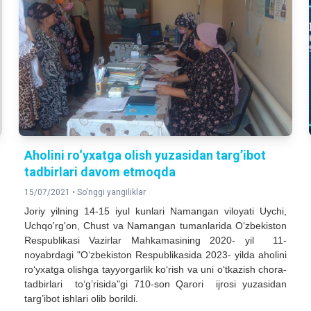
Aholini ro‘yxatga olish yuzasidan targ’ibot
tadbirlari davom etmoqda
15/07/2021 •
So'nggi yangiliklar
Joriy yilning 14-15 iyul kunlari Namangan viloyati Uychi,
Uchqo'rg'on, Chust va Namangan tumanlarida O‘zbekiston
Respublikasi Vazirlar Mahkamasining 2020- yil 11-
noyabrdagi "O‘zbekiston Respublikasida 2023- yilda aholini
ro‘yxatga olishga tayyorgarlik ko‘rish va uni o‘tkazish chora-
tadbirlari to‘g’risida"gi 710-son Qarori ijrosi yuzasidan
targ’ibot ishlari olib borildi.