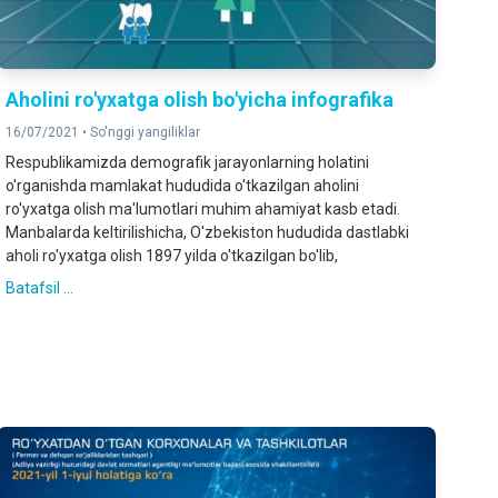
Aholini ro'yxatga olish bo'yicha infografika
16/07/2021 •
So'nggi yangiliklar
Respublikamizda demografik jarayonlarning holatini
o'rganishda mamlakat hududida o'tkazilgan aholini
ro'yxatga olish ma'lumotlari muhim ahamiyat kasb etadi.
Manbalarda keltirilishicha, O'zbekiston hududida dastlabki
aholi ro'yxatga olish 1897 yilda o'tkazilgan bo'lib,
Batafsil ...