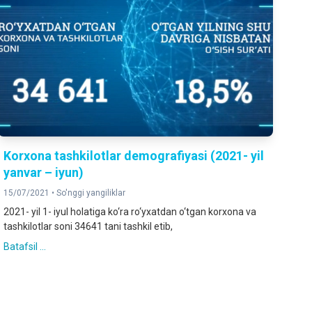
Korxona tashkilotlar demografiyasi (2021- yil
yanvar – iyun)
15/07/2021 •
So'nggi yangiliklar
2021- yil 1- iyul holatiga ko‘ra ro‘yxatdan o‘tgan korxona va
tashkilotlar soni 34641 tani tashkil etib,
Batafsil ...