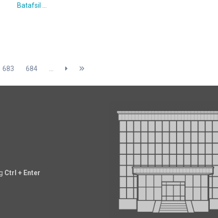
Batafsil ...
683
684
...
ng
Ctrl + Enter