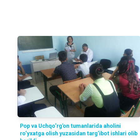
Pop va Uchqo‘rg'on tumanlarida aholini
ro‘yxatga olish yuzasidan targ’ibot ishlari olib