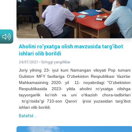
Aholini ro‘yxatga olish mavzusida targ’ibot
ishlari olib borildi
24/07/2021 •
So'nggi yangiliklar
Joriy yilning 23- iyul kuni Namangan viloyati Pop tumani
Guliston MFY faollariga O‘zbekiston Respublikasi Vazirlar
Mahkamasining 2020- yil 11- noyabrdagi "O‘zbekiston
Respublikasida 2023- yilda aholini ro‘yxatga olishga
tayyorgarlik ko‘rish va uni o‘tkazish chora-tadbirlari
to‘g’risida"gi 710-son Qarori ijrosi yuzasidan targ’ibot
ishlari olib borildi.
Batafsil ...