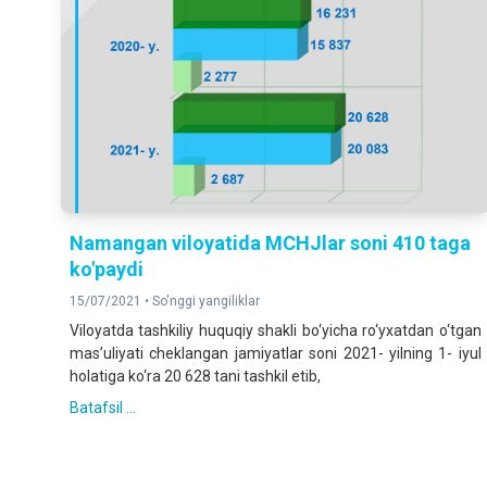
Namangan viloyatida MCHJlar soni 410 taga
ko'paydi
15/07/2021 •
So'nggi yangiliklar
Viloyatda tashkiliy huquqiy shakli bo‘yicha ro‘yxatdan o‘tgan
mas’uliyati cheklangan jamiyatlar soni 2021- yilning 1- iyul
holatiga ko‘ra 20 628 tani tashkil etib,
Batafsil ...