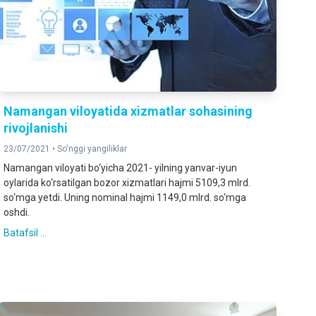
Namangan viloyatida xizmatlar sohasining
rivojlanishi
23/07/2021 •
So'nggi yangiliklar
Namangan viloyati bo‘yicha 2021- yilning yanvar-iyun
oylarida ko‘rsatilgan bozor xizmatlari hajmi 5109,3 mlrd.
so‘mga yetdi. Uning nominal hajmi 1149,0 mlrd. so‘mga
oshdi.
Batafsil ...