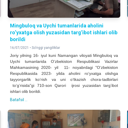
Mingbuloq va Uychi tumanlarida aholini
ro‘yxatga olish yuzasidan targ’ibot ishlari olib
borildi
16/07/2021 •
So'nggi yangiliklar
Joriy yilning 16- iyul kuni Namangan viloyati Mingbuloq va
Uychi tumanlarida O‘zbekiston Respublikasi Vazirlar
Mahkamasining 2020- yil 11- noyabrdagi "O‘zbekiston
Respublikasida 2023- yilda aholini ro‘yxatga olishga
tayyorgarlik ko‘rish va uni o‘tkazish chora-tadbirlari
to‘g’risida"gi 710-son Qarori ijrosi yuzasidan targ’ibot
ishlari olib borildi.
Batafsil ...