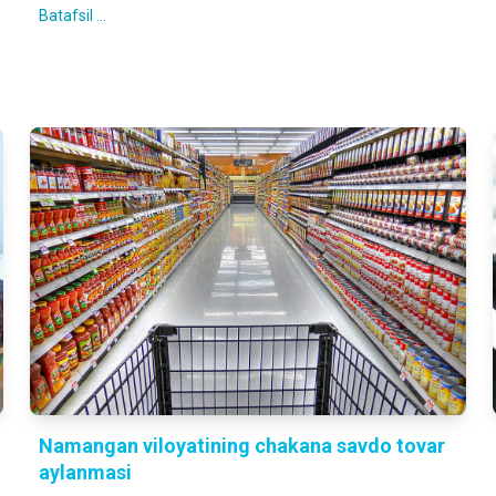
Batafsil ...
Namangan viloyatining chakana savdo tovar
aylanmasi