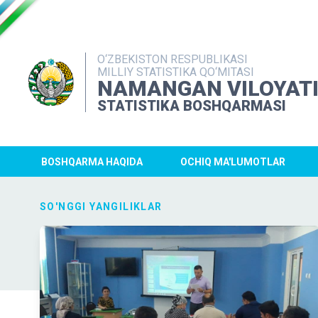
O‘ZBEKISTON RESPUBLIKASI
MILLIY STATISTIKA QO‘MITASI
NAMANGAN VILOYAT
STATISTIKA BOSHQARMASI
BOSHQARMA HAQIDA
OCHIQ MA'LUMOTLAR
SO'NGGI YANGILIKLAR