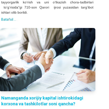
tayyorgarlik ko‘rish va uni o‘tkazish chora-tadbirlari
to‘g’risida"gi 710-son Qarori ijrosi yuzasidan targ’ibot
ishlari olib borildi.
Batafsil ...
Namanganda xorijiy kapital ishtirokidagi
korxona va tashkilotlar soni qancha?