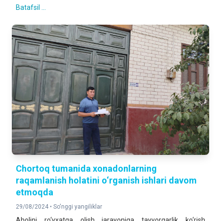
Batafsil ...
Chortoq tumanida хonadonlarning
raqamlanish holatini o‘rganish ishlari davom
etmoqda
29/08/2024 •
So'nggi yangiliklar
Aholini ro‘yxatga olish jarayoniga tayyorgarlik ko‘rish