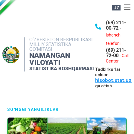
UZ
BOSHQARMA HAQIDA
(69) 211-
00-72
-
OCHIQ MA'LUMOTLAR
Ishonch
O‘ZBEKISTON RESPUBLIKASI
NASHRLAR
telefoni
MILLIY STATISTIKA
QO‘MITASI
(69) 211-
INTERAKTIV XIZMATLAR
NAMANGAN
72-00
-
Call
VILOYATI
MATBUOT XIZMATI
Center
STATISTIKA BOSHQARMASI
Tadbirkorlar
MUROJAATLAR
uchun:
hisobot.stat.uz
KONTAKTLAR
ga o'tish
SO'NGGI YANGILIKLAR