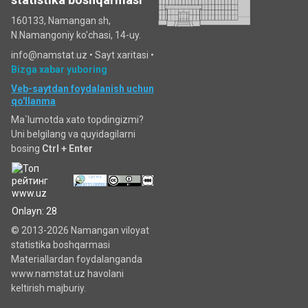
160133, Namangan sh,
N.Namangoniy ko'chasi, 14-uy.
info@namstat.uz •
Sayt xaritasi
•
Bizga xabar yuboring
Veb-saytdan foydalanish uchun
qo'llanma
Ma`lumotda xato topdingizmi?
Uni belgilang va quyidagilarni
bosing
Ctrl + Enter
Onlayn: 28
© 2013-2026 Namangan viloyat
statistika boshqarmasi
Materiallardan foydalanganda
www.namstat.uz havolani
keltirish majburiy.