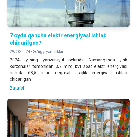
7 oyda qancha elektr energiyasi ishlab
chiqarilgan?
29/08/2024 •
So'nggi yangiliklar
2024- yilning yanvar-iyul oylarida Namanganda yirik
korxonalar tomonidan 3,7 mlrd kVt soat elektr energiyasi
hamda 68,5 ming gegakal issiqlik energiyasi ishlab
chiqarilgan.
Batafsil ...