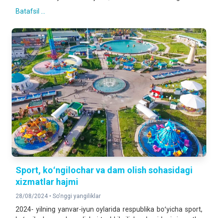
Batafsil ...
Sport, koʻngilochar va dam olish sohasidagi
xizmatlar hajmi
28/08/2024 •
So'nggi yangiliklar
2024- yilning yanvar-iyun oylarida respublika boʻyicha sport,