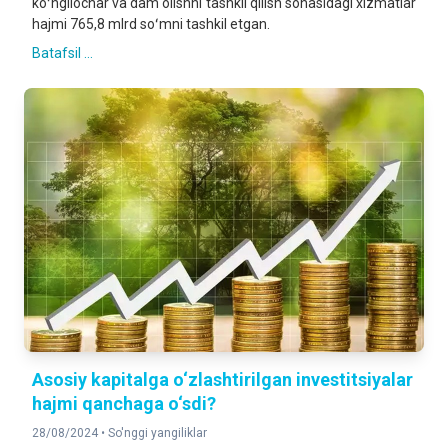
koʻngilochar va dam olishni tashkil qilish sohasidagi xizmatlar
hajmi 765,8 mlrd soʻmni tashkil etgan.
Batafsil ...
Asosiy kapitalga o‘zlashtirilgan investitsiyalar
hajmi qanchaga o‘sdi?
28/08/2024 •
So'nggi yangiliklar