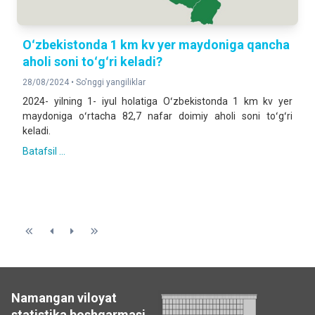
Oʻzbekistonda 1 km kv yer maydoniga qancha
aholi soni toʻgʻri keladi?
28/08/2024 •
So'nggi yangiliklar
2024- yilning 1- iyul holatiga Oʻzbekistonda 1 km kv yer
maydoniga oʻrtacha 82,7 nafar doimiy aholi soni toʻgʻri
keladi.
Batafsil ...
Namangan viloyat
statistika boshqarmasi