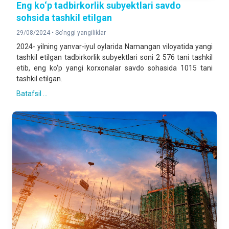
Eng ko‘p tadbirkorlik subyektlari savdo
sohsida tashkil etilgan
29/08/2024 •
So'nggi yangiliklar
2024- yilning yanvar-iyul oylarida Namangan viloyatida yangi
tashkil etilgan tadbirkorlik subyektlari soni 2 576 tani tashkil
etib, eng ko‘p yangi korxonalar savdo sohasida 1015 tani
tashkil etilgan.
Batafsil ...