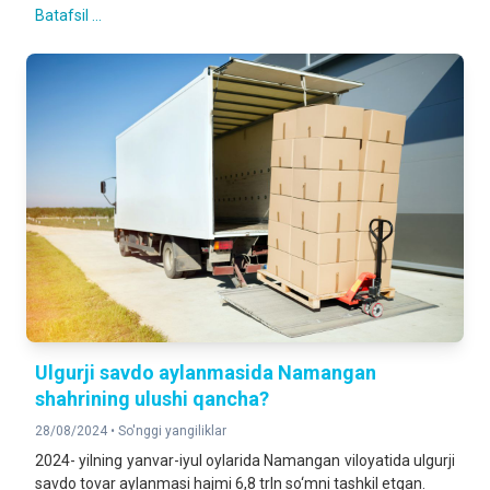
Batafsil ...
Ulgurji savdo aylanmasida Namangan
shahrining ulushi qancha?
28/08/2024 •
So'nggi yangiliklar
2024- yilning yanvar-iyul oylarida Namangan viloyatida ulgurji
savdo tovar aylanmasi hajmi 6,8 trln so‘mni tashkil etgan.