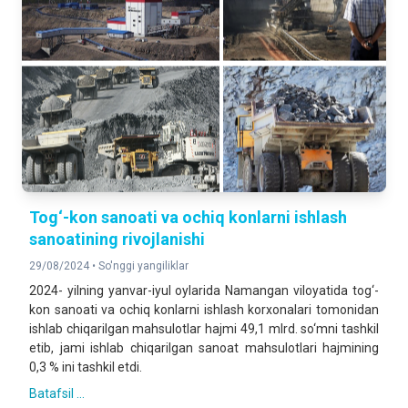
Tog‘-kon sanoati va ochiq konlarni ishlash
sanoatining rivojlanishi
29/08/2024 •
So'nggi yangiliklar
2024- yilning yanvar-iyul oylarida Namangan viloyatida tog‘-
kon sanoati va ochiq konlarni ishlash korxonalari tomonidan
ishlab chiqarilgan mahsulotlar hajmi 49,1 mlrd. so‘mni tashkil
etib, jami ishlab chiqarilgan sanoat mahsulotlari hajmining
0,3 % ini tashkil etdi.
Batafsil ...