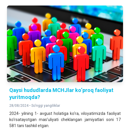
Qaysi hududlarda MCHJlar ko‘proq faoliyat
yuritmoqda?
28/08/2024 •
So'nggi yangiliklar
2024- yilning 1- avgust holatiga ko‘ra, viloyatimizda faoliyat
ko‘rsatayotgan mas’uliyati cheklangan jamiyatlari soni 17
581 tani tashkil etgan.