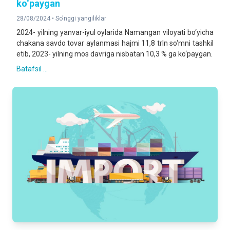
ko‘paygan
28/08/2024 •
So'nggi yangiliklar
2024- yilning yanvar-iyul oylarida Namangan viloyati bo‘yicha
chakana savdo tovar aylanmasi hajmi 11,8 trln so‘mni tashkil
etib, 2023- yilning mos davriga nisbatan 10,3 % ga ko‘paygan.
Batafsil ...