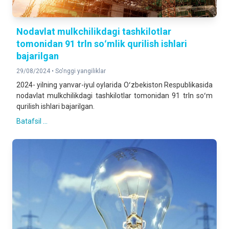
Nodavlat mulkchilikdagi tashkilotlar
tomonidan 91 trln soʻmlik qurilish ishlari
bajarilgan
29/08/2024 •
So'nggi yangiliklar
2024- yilning yanvar-iyul oylarida Oʻzbekiston Respublikasida
nodavlat mulkchilikdagi tashkilotlar tomonidan 91 trln soʻm
qurilish ishlari bajarilgan.
Batafsil ...