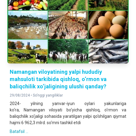
Namangan viloyatining yalpi hududiy
mahsuloti tarkibida qishloq, o‘rmon va
baliqchilik xo‘jaligining ulushi qanday?
29/08/2024 •
So'nggi yangiliklar
2024- yilning yanvar-iyun oylari yakunlariga
ko‘ra, Namangan viloyati bo‘yicha qishloq, o‘rmon va
baliqchilik xo‘jaligi sohasida yaratilgan yalpi qo‘shilgan qiymat
hajmi 6 962,3 mlrd. so‘mni tashkil etdi
Batafsil ...