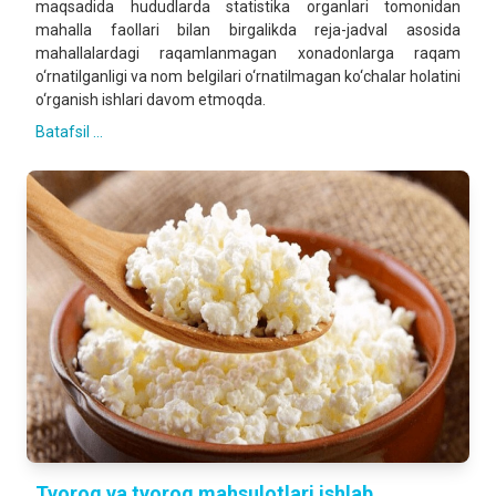
maqsadida hududlarda statistika organlari tomonidan
mahalla faollari bilan birgalikda reja-jadval asosida
mahallalardagi raqamlanmagan xonadonlarga raqam
o‘rnatilganligi va nom belgilari o‘rnatilmagan ko‘chalar holatini
o‘rganish ishlari davom etmoqda.
Batafsil ...
Tvorog va tvorog mahsulotlari ishlab