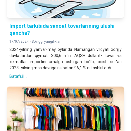
Import tarkibida sanoat tovarlarining ulushi
qancha?
17/07/2024 •
So'nggi yangiliklar
2024-yilning yanvar-may oylarida Namangan viloyati xorijiy
davlatlardan qiymati 300,6 mln. AQSH dollarilik tovar va
xizmatlar importini amalga oshirgan bo'lib, o'sish sur'ati
2023- yilning mos davriga nisbatan 96,1 % ni tashkil etdi.
Batafsil ...