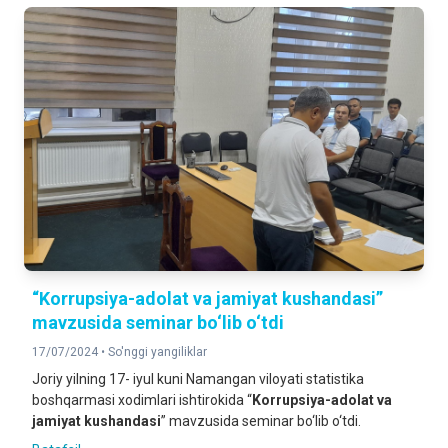
“Korrupsiya-adolat va jamiyat kushandasi”
mavzusida seminar bo‘lib o‘tdi
17/07/2024 •
So'nggi yangiliklar
Joriy yilning 17- iyul kuni Namangan viloyati statistika
boshqarmasi xodimlari ishtirokida “
Korrupsiya-adolat va
jamiyat kushandasi
” mavzusida seminar bo‘lib o‘tdi.