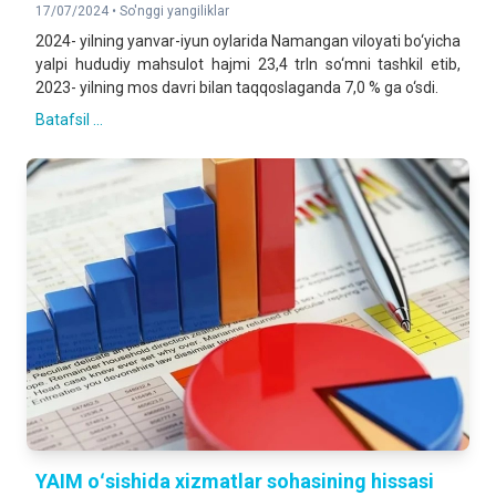
17/07/2024 •
So'nggi yangiliklar
2024- yilning yanvar-iyun oylarida Namangan viloyati bo‘yicha
yalpi hududiy mahsulot hajmi 23,4 trln so‘mni tashkil etib,
2023- yilning mos davri bilan taqqoslaganda 7,0 % ga o‘sdi.
Batafsil ...
YAIM oʻsishida xizmatlar sohasining hissasi