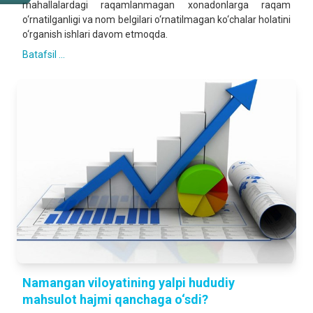
mahallalardagi raqamlanmagan xonadonlarga raqam
o‘rnatilganligi va nom belgilari o‘rnatilmagan ko‘chalar holatini
o‘rganish ishlari davom etmoqda.
Batafsil ...
Namangan viloyatining yalpi hududiy
mahsulot hajmi qanchaga o‘sdi?