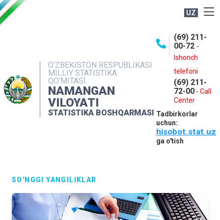
UZ
BOSHQARMA HAQIDA
(69) 211-
00-72
-
OCHIQ MA'LUMOTLAR
Ishonch
O‘ZBEKISTON RESPUBLIKASI
NASHRLAR
telefoni
MILLIY STATISTIKA
QO‘MITASI
(69) 211-
INTERAKTIV XIZMATLAR
NAMANGAN
72-00
-
Call
VILOYATI
MATBUOT XIZMATI
Center
STATISTIKA BOSHQARMASI
Tadbirkorlar
MUROJAATLAR
uchun:
hisobot.stat.uz
KONTAKTLAR
ga o'tish
SO'NGGI YANGILIKLAR