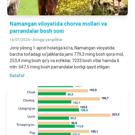
Namangan viloyatida chorva mollari va
parrandalar bosh soni
16/07/2024 •
So'nggi yangiliklar
Joriy yilning 1-aprel holatiga ko'ra, Namangan viloyatida
barcha toifadagi xo‘jaliklarda jami 779,3 ming bosh qora mol,
253,4 ming bosh qo‘y va echkilar, 7233 bosh otlar hamda 6
mln. 647,5 ming bosh parrandalar borligi qayd etilgan.
Batafsil ...