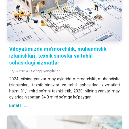
Viloyatimizda me’morchilik, muhandislik
izlanishlari, texnik sinovlar va tahlil
sohasidagi xizmatlar
17/07/2024 •
So'nggi yangiliklar
2024- yilning yanvar-may oylarida me’morchilik, muhandislik
izlanishlari, texnik sinovlar va tahlil sohasidagi xizmatlari
hajmi 81,1 mlrd so‘mni tashkil etib, 2020- yilning yanvar-may
oylariga nisbatan 34,0 mlrd so‘mga ko'paygan.
Batafsil ...