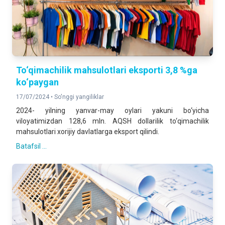
To‘qimachilik mahsulotlari eksporti 3,8 %ga
ko‘paygan
17/07/2024 •
So'nggi yangiliklar
2024- yilning yanvar-may oylari yakuni bo‘yicha
viloyatimizdan 128,6 mln. AQSH dollarilik to‘qimachilik
mahsulotlari xorijiy davlatlarga eksport qilindi.
Batafsil ...