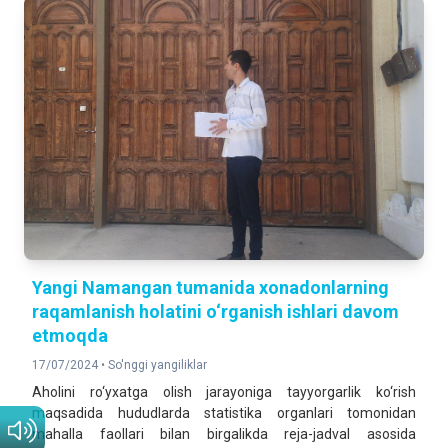
Yangi Namangan tumanida хonadonlarning
raqamlanish holatini o‘rganish ishlari davom
etmoqda
17/07/2024 •
So'nggi yangiliklar
Aholini ro‘yxatga olish jarayoniga tayyorgarlik ko‘rish
maqsadida hududlarda statistika organlari tomonidan
mahalla faollari bilan birgalikda reja-jadval asosida