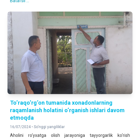
Batafsil ...
To‘raqo‘rg‘on tumanida хonadonlarning
raqamlanish holatini o‘rganish ishlari davom
etmoqda
16/07/2024 •
So'nggi yangiliklar
Aholini ro‘yxatga olish jarayoniga tayyorgarlik ko‘rish