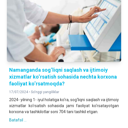
Namanganda sog‘liqni saqlash va ijtimoiy
xizmatlar ko‘rsatish sohasida nechta korxona
faoliyat ko‘rsatmoqda?
17/07/2024 •
So'nggi yangiliklar
2024- yilning 1- iyul holatiga ko‘ra, sog‘liqni saqlash va ijtimoiy
xizmatlar ko‘rsatish sohasida jami faoliyat ko‘rsatayotgan
korxona va tashkilotlar soni 704 tani tashkil etgan.
Batafsil ...