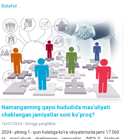
Batafsil ...
Namanganning qaysi hududida mas’uliyati
cheklangan jamiyatlar soni ko‘proq?
10/07/2024 •
So'nggi yangiliklar
2024- yilning 1- iyun holatiga ko‘ra viloyatimizda jami 17 560
ta mas’uliyati cheklangan jamiyatlar (MChJ) faoliyat