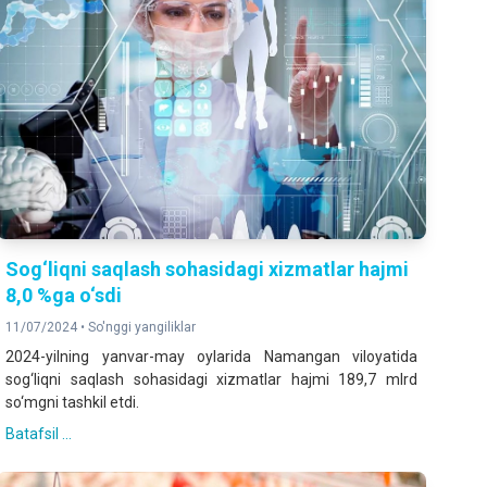
Sog‘liqni saqlash sohasidagi xizmatlar hajmi
8,0 %ga o‘sdi
11/07/2024 •
So'nggi yangiliklar
2024-yilning yanvar-may oylarida Namangan viloyatida
sog‘liqni saqlash sohasidagi xizmatlar hajmi 189,7 mlrd
so‘mgni tashkil etdi.
Batafsil ...