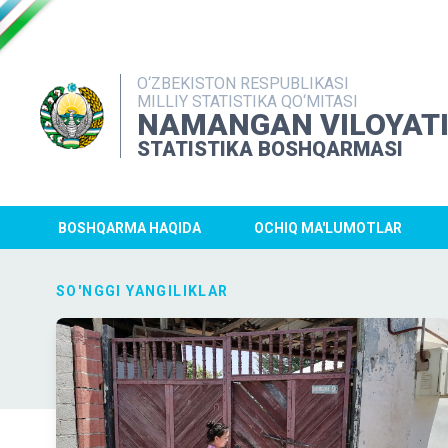
O‘ZBEKISTON RESPUBLIKASI
MILLIY STATISTIKA QO‘MITASI
NAMANGAN VILOYAT
STATISTIKA BOSHQARMASI
BOSHQARMA HAQIDA
OCHIQ MA'LUMOTLAR
SO'NGGI YANGILIKLAR