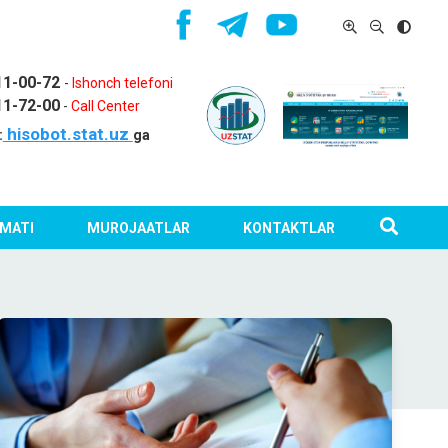
11-00-72
-
Ishonch telefoni
11-72-00
-
Call Center
hisobot.stat.uz
:
ga
MATI
MUROJAATLAR
KONTAKTLAR