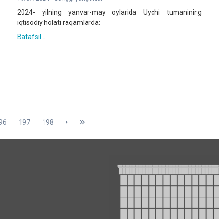
2024- yilning yanvar-may oylarida Uychi tumanining
iqtisodiy holati raqamlarda:
Batafsil ...
96
197
198