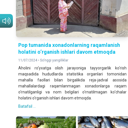
Pop tumanida хonadonlarning raqamlanish
holatini o‘rganish ishlari davom etmoqda
11/07/2024 •
So'nggi yangiliklar
Aholini ro‘yxatga olish jarayoniga tayyorgarlik ko‘rish
maqsadida hududlarda statistika organlari tomonidan
mahalla faollari bilan birgalikda reja-jadval asosida
mahallalardagi raqamlanmagan xonadonlarga raqam
o‘rnatilganligi va nom belgilari o‘rnatilmagan ko‘chalar
holatini o‘rganish ishlari davom etmoqda.
Batafsil ...