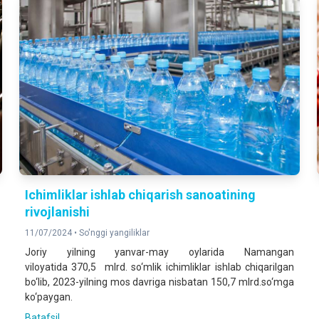
Ichimliklar ishlab chiqarish sanoatining
rivojlanishi
11/07/2024 •
So'nggi yangiliklar
Joriy yilning yanvar-may oylarida Namangan
viloyatida 370,5 mlrd. so‘mlik ichimliklar ishlab chiqarilgan
bo‘lib, 2023-yilning mos davriga nisbatan 150,7 mlrd.so‘mga
ko‘paygan.
Batafsil ...