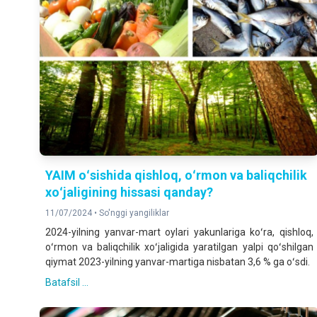
YAIM oʻsishida qishloq, oʻrmon va baliqchilik
xoʻjaligining hissasi qanday?
11/07/2024 •
So'nggi yangiliklar
2024-yilning yanvar-mart oylari yakunlariga koʻra, qishloq,
oʻrmon va baliqchilik xoʻjaligida yaratilgan yalpi qoʻshilgan
qiymat 2023-yilning yanvar-martiga nisbatan 3,6 % ga oʻsdi.
Batafsil ...