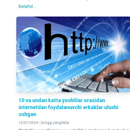
Batafsil ...
10 va undan katta yoshlilar orasidan
internetdan foydalanuvchi erkaklar ulushi
oshgan
10/07/2024 •
So'nggi yangiliklar