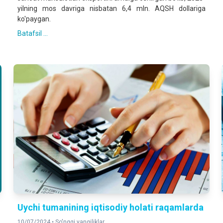
yilning mos davriga nisbatan 6,4 mln. AQSH dollariga
ko'paygan.
Batafsil ...
Uychi tumanining iqtisodiy holati raqamlarda
10/07/2024 •
So'nggi yangiliklar