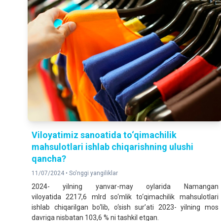
Viloyatimiz sanoatida to‘qimachilik
mahsulotlari ishlab chiqarishning ulushi
qancha?
11/07/2024 •
So'nggi yangiliklar
2024- yilning yanvar-may oylarida Namangan
viloyatida 2217,6 mlrd so‘mlik to‘qimachilik mahsulotlari
ishlab chiqarilgan bo‘lib, o‘sish sur’ati 2023- yilning mos
davriga nisbatan 103,6 % ni tashkil etgan.