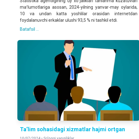
Statistika agentligining uy xoʻjaliklari tanlanma kuzatuvlari
maʻlumotlariga asosan, 2024-yilning yanvar-may oylarida,
10 va undan katta yoshlilar orasidan internetdan
foydalanuvchi erkaklar ulushi 93,5 % ni tashkil etdi.
Batafsil ...
Ta’lim sohasidagi xizmatlar hajmi ortgan
10/07/2024 •
So'nggi yangiliklar