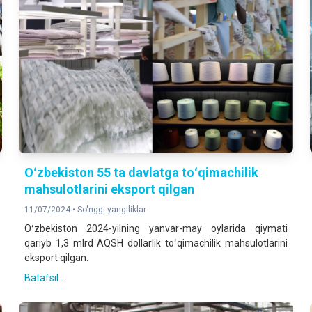
Oʻzbekiston 55 ta davlatga toʻqimachilik
mahsulotlarini eksport qilgan
11/07/2024 •
So'nggi yangiliklar
Oʻzbekiston 2024-yilning yanvar-may oylarida qiymati
qariyb 1,3 mlrd AQSH dollarlik toʻqimachilik mahsulotlarini
eksport qilgan.
Batafsil ...