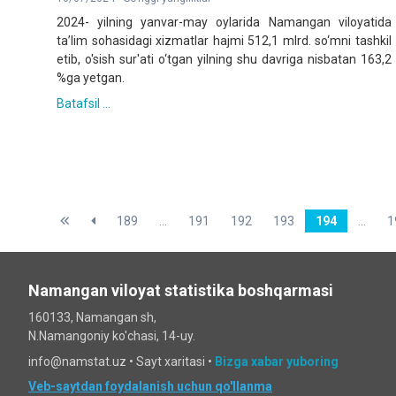
2024- yilning yanvar-may oylarida Namangan viloyatida
ta’lim sohasidagi xizmatlar hajmi 512,1 mlrd. so‘mni tashkil
etib, o'sish sur'ati o‘tgan yilning shu davriga nisbatan 163,2
%ga yetgan.
Batafsil ...
189
...
191
192
193
194
...
1
Namangan viloyat statistika boshqarmasi
160133, Namangan sh,
N.Namangoniy ko'chasi, 14-uy.
info@namstat.uz •
Sayt xaritasi
•
Bizga xabar yuboring
Veb-saytdan foydalanish uchun qo'llanma