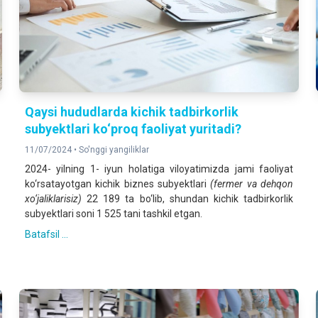
Qaysi hududlarda kichik tadbirkorlik
subyektlari ko‘proq faoliyat yuritadi?
11/07/2024 •
So'nggi yangiliklar
2024- yilning 1- iyun holatiga viloyatimizda jami faoliyat
ko‘rsatayotgan kichik biznes subyektlari
(fermer va dehqon
xo‘jaliklarisiz)
22 189 ta bo‘lib, shundan kichik tadbirkorlik
subyektlari soni 1 525 tani tashkil etgan.
Batafsil ...