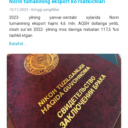
Norin tumanining eksport ko‘rsatkichlari
15/11/2023 •
So'nggi yangiliklar
2023- yilning yanvar-sentabr oylarida Norin
tumanining eksport hajmi 4,6 mln. AQSH dollariga yetib,
o'sish sur'ati 2022- yilning mos davriga nisbatan 117,5 %ni
tashkil etgan.
Batafsil ...