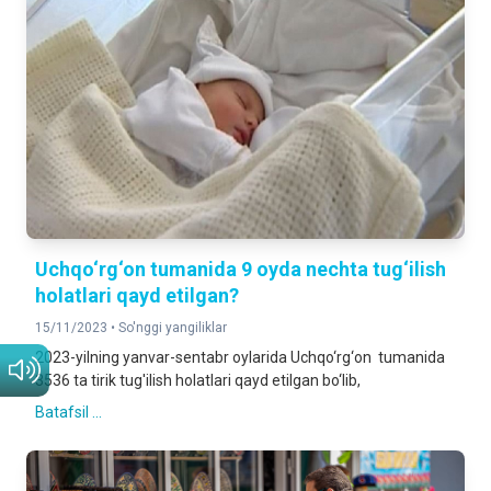
Uchqo‘rg‘on tumanida 9 oyda nechta tug‘ilish
holatlari qayd etilgan?
15/11/2023 •
So'nggi yangiliklar
2023-yilning yanvar-sentabr oylarida Uchqo‘rg‘on tumanida
3536 ta tirik tug'ilish holatlari qayd etilgan bo‘lib,
Batafsil ...