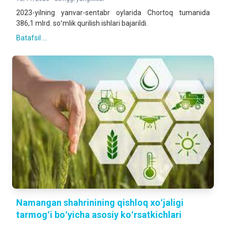
2023-yilning yanvar-sentabr oylarida Chortoq tumanida
386,1 mlrd. soʻmlik qurilish ishlari bajarildi.
Batafsil ...
Namangan shahrinining qishloq xoʻjaligi
tarmogʻi boʻyicha asosiy koʻrsatkichlari