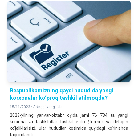
Respublikamizning qaysi hududida yangi
korxonalar ko‘proq tashkil etilmoqda?
15/11/2023 •
So'nggi yangiliklar
2023-yilning yanvar-oktabr oyida jami 76 734 ta yangi
korxona va tashkilotlar tashkil etilib
(
fermer va dehqon
xo‘jaliklarisiz), ular hududlar kesimida quyidagi ko‘rinishda
taqsimlandi: