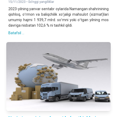
15/11/2023 •
So'nggi yangiliklar
2023-yilning yanvar-sentabr oylarida Namangan shahrinining
qishloq, oʻrmon va baliqchilik xoʻjaligi mahsulot (xizmat)lari
umumiy hajmi 1 939,7 mlrd. soʻmni yoki oʻtgan yilning mos
davriga nisbatan 102,6 % ni tashkil qildi.
Batafsil ...