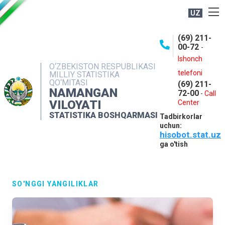
UZ
BOSHQARMA HAQIDA
(69) 211-
00-72
-
OCHIQ MA'LUMOTLAR
Ishonch
O‘ZBEKISTON RESPUBLIKASI
NASHRLAR
telefoni
MILLIY STATISTIKA
QO‘MITASI
(69) 211-
INTERAKTIV XIZMATLAR
NAMANGAN
72-00
-
Call
VILOYATI
MATBUOT XIZMATI
Center
STATISTIKA BOSHQARMASI
Tadbirkorlar
MUROJAATLAR
uchun:
hisobot.stat.uz
KONTAKTLAR
ga o'tish
SO'NGGI YANGILIKLAR