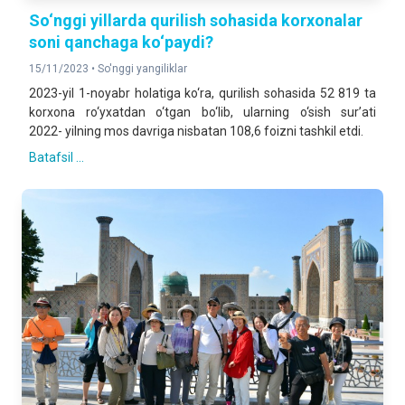
So‘nggi yillarda qurilish sohasida korxonalar
soni qanchaga ko‘paydi?
15/11/2023 •
So'nggi yangiliklar
2023-yil 1-noyabr holatiga ko‘ra, qurilish sohasida 52 819 ta
korxona ro‘yxatdan o‘tgan bo‘lib, ularning o‘sish sur’ati
2022- yilning mos davriga nisbatan 108,6 foizni tashkil etdi.
Batafsil ...