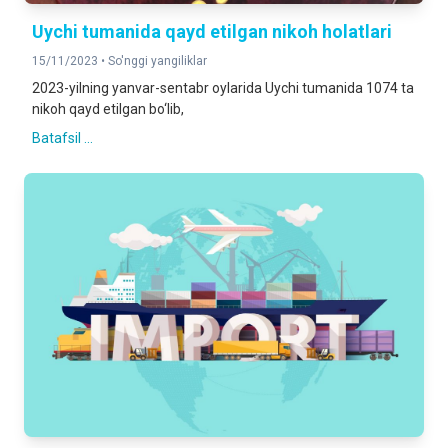
Uychi tumanida qayd etilgan nikoh holatlari
15/11/2023 •
So'nggi yangiliklar
2023-yilning yanvar-sentabr oylarida Uychi tumanida 1074 ta
nikoh qayd etilgan bo‘lib,
Batafsil ...