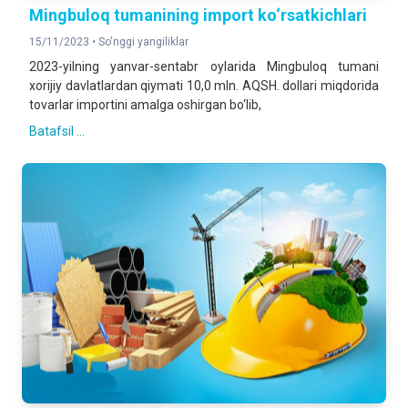
Mingbuloq tumanining import ko‘rsatkichlari
15/11/2023 •
So'nggi yangiliklar
2023-yilning yanvar-sentabr oylarida Mingbuloq tumani
xorijiy davlatlardan qiymati 10,0 mln. AQSH. dollari miqdorida
tovarlar importini amalga oshirgan bo‘lib,
Batafsil ...