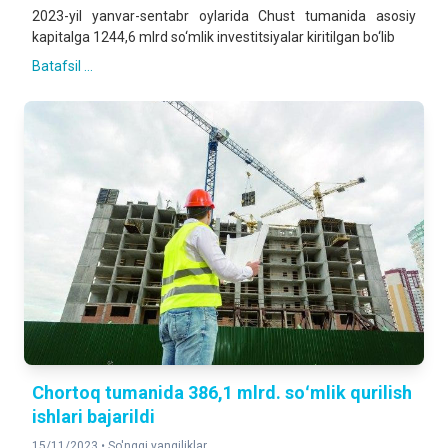
2023-yil yanvar-sentabr oylarida Chust tumanida asosiy
kapitalga 1244,6 mlrd so‘mlik investitsiyalar kiritilgan bo‘lib
Batafsil ...
Chortoq tumanida 386,1 mlrd. soʻmlik qurilish
ishlari bajarildi
15/11/2023 •
So'nggi yangiliklar