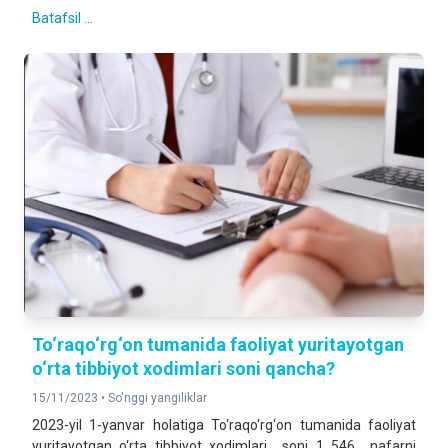
Batafsil ...
To‘raqo‘rg‘on tumanida faoliyat yuritayotgan
o‘rta tibbiyot xodimlari soni qancha?
15/11/2023 •
So'nggi yangiliklar
2023-yil 1-yanvar holatiga To‘raqo‘rg‘on tumanida faoliyat
yuritayotgan o‘rta tibbiyot xodimlari soni 1 546 nafarni