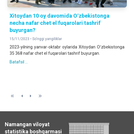
Xitoydan 10 oy davomida Oʻzbekistonga
necha nafar chet el fuqarolari tashrif
buyurgan?
15/11/2023 •
So'nggi yangiliklar
2023-yilning yanvar-oktabr oylarida Xitoydan Oʻzbekistonga
35 368 nafar chet el fuqarolari tashrif buyurgan.
Batafsil ...
Namangan viloyat
statistika boshqarmasi