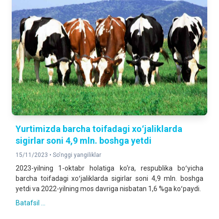
Yurtimizda barcha toifadagi xoʻjaliklarda
sigirlar soni 4,9 mln. boshga yetdi
15/11/2023 •
So'nggi yangiliklar
2023-yilning 1-oktabr holatiga ko‘ra, respublika boʻyicha
barcha toifadagi xoʻjaliklarda sigirlar soni 4,9 mln. boshga
yetdi va 2022-yilning mos davriga nisbatan 1,6 %ga koʻpaydi.
Batafsil ...