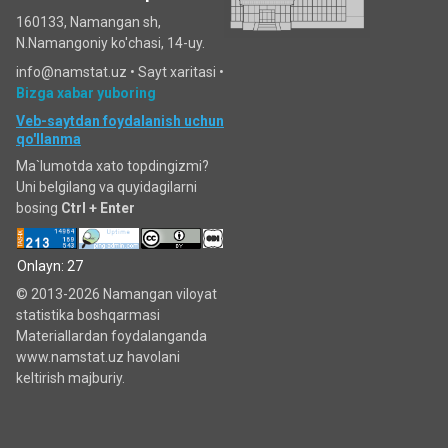
160133, Namangan sh,
N.Namangoniy ko'chasi, 14-uy.
info@namstat.uz •
Sayt xaritasi
•
Bizga xabar yuboring
Veb-saytdan foydalanish uchun
qo'llanma
Ma`lumotda xato topdingizmi?
Uni belgilang va quyidagilarni
bosing
Ctrl + Enter
Onlayn: 27
© 2013-2026 Namangan viloyat
statistika boshqarmasi
Materiallardan foydalanganda
www.namstat.uz havolani
keltirish majburiy.