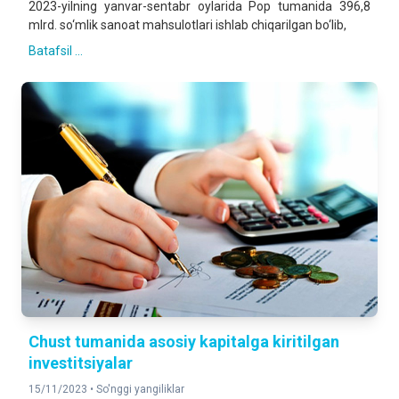
2023-yilning yanvar-sentabr oylarida Pop tumanida 396,8
mlrd. so‘mlik sanoat mahsulotlari ishlab chiqarilgan bo‘lib,
Batafsil ...
Chust tumanida asosiy kapitalga kiritilgan
investitsiyalar
15/11/2023 •
So'nggi yangiliklar