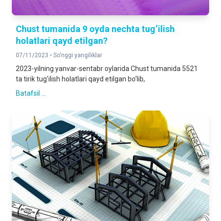
Chust tumanida 9 oyda nechta tug‘ilish
holatlari qayd etilgan?
07/11/2023 •
So'nggi yangiliklar
2023-yilning yanvar-sentabr oylarida Chust tumanida 5521
ta tirik tug'ilish holatlari qayd etilgan bo‘lib,
Batafsil ...