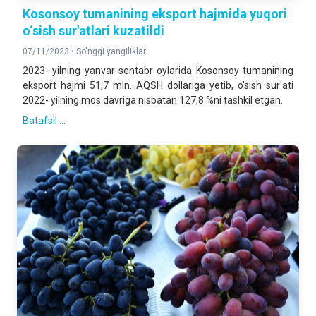
Kosonsoy tumanining eksport hajmida yuqori
o‘sish sur'atlari kuzatildi
07/11/2023 •
So'nggi yangiliklar
2023- yilning yanvar-sentabr oylarida Kosonsoy tumanining
eksport hajmi 51,7 mln. AQSH dollariga yetib, o'sish sur'ati
2022- yilning mos davriga nisbatan 127,8 %ni tashkil etgan.
Batafsil ...