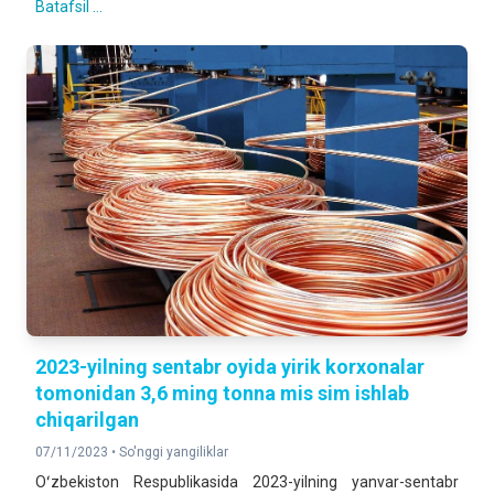
Batafsil ...
2023-yilning sentabr oyida yirik korxonalar
tomonidan 3,6 ming tonna mis sim ishlab
chiqarilgan
07/11/2023 •
So'nggi yangiliklar
Oʻzbekiston Respublikasida 2023-yilning yanvar-sentabr