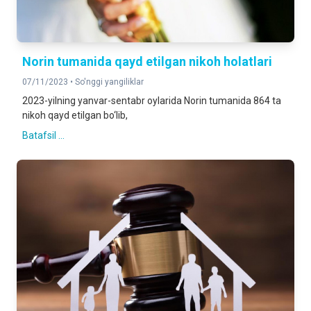
Norin tumanida qayd etilgan nikoh holatlari
07/11/2023 •
So'nggi yangiliklar
2023-yilning yanvar-sentabr oylarida Norin tumanida 864 ta
nikoh qayd etilgan bo‘lib,
Batafsil ...