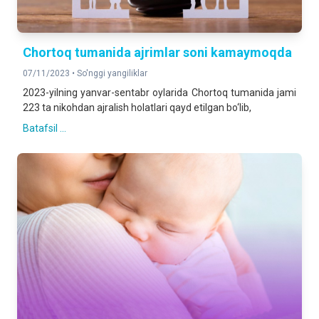
Chortoq tumanida ajrimlar soni kamaymoqda
07/11/2023 •
So'nggi yangiliklar
2023-yilning yanvar-sentabr oylarida Chortoq tumanida jami
223 ta nikohdan ajralish holatlari qayd etilgan bo‘lib,
Batafsil ...