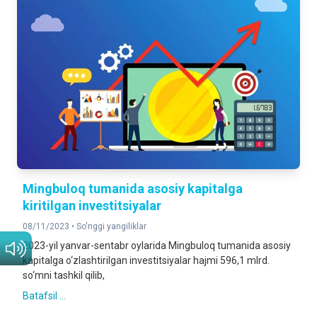
Mingbuloq tumanida asosiy kapitalga
kiritilgan investitsiyalar
08/11/2023 •
So'nggi yangiliklar
2023-yil yanvar-sentabr oylarida Mingbuloq tumanida asosiy
kapitalga o‘zlashtirilgan investitsiyalar hajmi 596,1 mlrd.
so‘mni tashkil qilib,
Batafsil ...