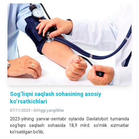
Sog‘liqni saqlash sohasining asosiy
ko‘rsatkichlari
07/11/2023 •
So'nggi yangiliklar
2023-yilning yanvar-sentabr oylarida Davlatobot tumanida
sog‘liqni saqlash sohasida 18,9 mlrd. so‘mlik xizmatlar
ko‘rsatilgan bo‘lib,