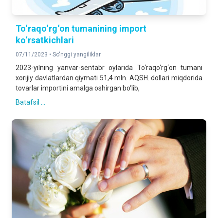
To‘raqo‘rg‘on tumanining import
ko‘rsatkichlari
07/11/2023 •
So'nggi yangiliklar
2023-yilning yanvar-sentabr oylarida To‘raqo‘rg‘on tumani
xorijiy davlatlardan qiymati 51,4 mln. AQSH. dollari miqdorida
tovarlar importini amalga oshirgan bo‘lib,
Batafsil ...