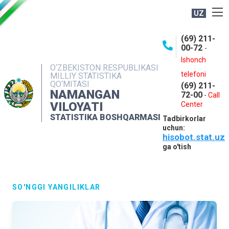
UZ
BOSHQARMA HAQIDA
(69) 211-
00-72
-
OCHIQ MA'LUMOTLAR
Ishonch
O‘ZBEKISTON RESPUBLIKASI
NASHRLAR
telefoni
MILLIY STATISTIKA
QO‘MITASI
(69) 211-
INTERAKTIV XIZMATLAR
NAMANGAN
72-00
-
Call
VILOYATI
MATBUOT XIZMATI
Center
STATISTIKA BOSHQARMASI
Tadbirkorlar
MUROJAATLAR
uchun:
hisobot.stat.uz
KONTAKTLAR
ga o'tish
SO'NGGI YANGILIKLAR