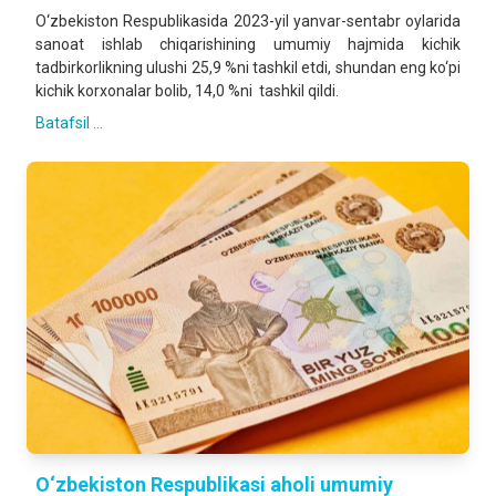
O‘zbekiston Respublikasida 2023-yil yanvar-sentabr oylarida
sanoat ishlab chiqarishining umumiy hajmida kichik
tadbirkorlikning ulushi 25,9 %ni tashkil etdi, shundan eng ko‘pi
kichik korxonalar bolib, 14,0 %ni tashkil qildi.
Batafsil ...
O‘zbekiston Respublikasi aholi umumiy