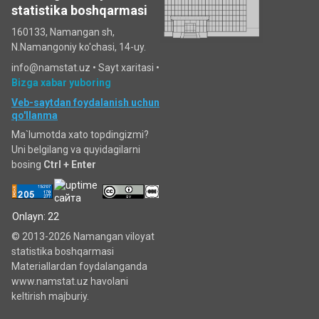
statistika boshqarmasi
160133, Namangan sh,
N.Namangoniy ko'chasi, 14-uy.
info@namstat.uz •
Sayt xaritasi
•
Bizga xabar yuboring
Veb-saytdan foydalanish uchun
qo'llanma
Ma`lumotda xato topdingizmi?
Uni belgilang va quyidagilarni
bosing
Ctrl + Enter
Onlayn: 22
© 2013-2026 Namangan viloyat
statistika boshqarmasi
Materiallardan foydalanganda
www.namstat.uz havolani
keltirish majburiy.