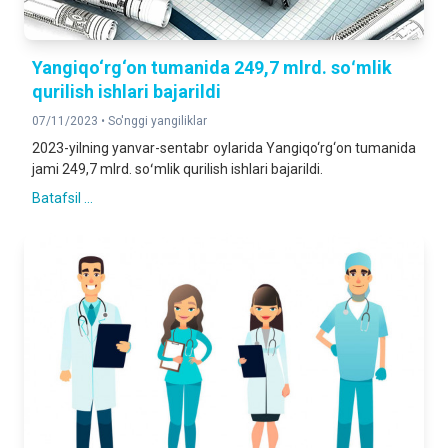
Yangiqo‘rg‘on tumanida 249,7 mlrd. soʻmlik
qurilish ishlari bajarildi
07/11/2023 •
So'nggi yangiliklar
2023-yilning yanvar-sentabr oylarida Yangiqo‘rg‘on tumanida
jami 249,7 mlrd. soʻmlik qurilish ishlari bajarildi.
Batafsil ...