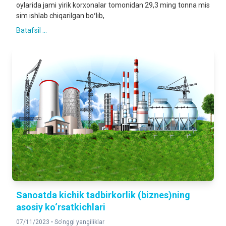
oylarida jami yirik korxonalar tomonidan 29,3 ming tonna mis
sim ishlab chiqarilgan boʻlib,
Batafsil ...
Sanoatda kichik tadbirkorlik (biznes)ning
asosiy ko‘rsatkichlari
07/11/2023 •
So'nggi yangiliklar