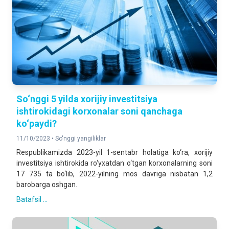
So‘nggi 5 yilda xorijiy investitsiya
ishtirokidagi korxonalar soni qanchaga
ko‘paydi?
11/10/2023 •
So'nggi yangiliklar
Respublikamizda 2023-yil 1-sentabr holatiga ko‘ra, xorijiy
investitsiya ishtirokida ro‘yxatdan o‘tgan korxonalarning soni
17 735 ta bo‘lib, 2022-yilning mos davriga nisbatan 1,2
barobarga oshgan.
Batafsil ...