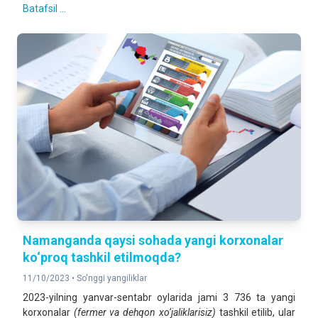
Batafsil ...
Namanganda qaysi sohada yangi korxonalar
ko‘proq tashkil etilmoqda?
11/10/2023 •
So'nggi yangiliklar
2023-yilning yanvar-sentabr oylarida jami 3 736 ta yangi
korxonalar
(fermer va dehqon xo‘jaliklarisiz)
tashkil etilib, ular