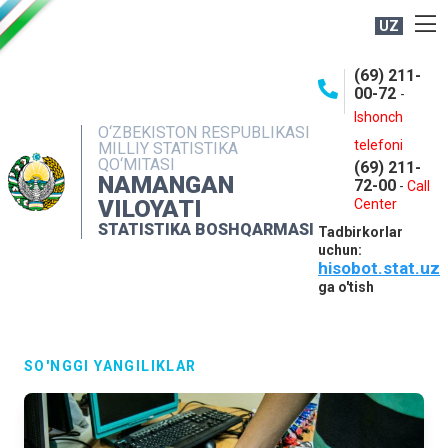
UZ
BOSHQARMA HAQIDA
(69) 211-
00-72
-
OCHIQ MA'LUMOTLAR
Ishonch
O‘ZBEKISTON RESPUBLIKASI
NASHRLAR
telefoni
MILLIY STATISTIKA
QO‘MITASI
(69) 211-
INTERAKTIV XIZMATLAR
NAMANGAN
72-00
-
Call
VILOYATI
MATBUOT XIZMATI
Center
STATISTIKA BOSHQARMASI
Tadbirkorlar
MUROJAATLAR
uchun:
hisobot.stat.uz
KONTAKTLAR
ga o'tish
SO'NGGI YANGILIKLAR