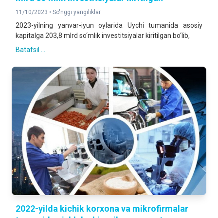
11/10/2023 •
So'nggi yangiliklar
2023-yilning yanvar-iyun oylarida Uychi tumanida asosiy
kapitalga 203,8 mlrd so‘mlik investitsiyalar kiritilgan bo‘lib,
Batafsil ...
2022-yilda kichik korxona va mikrofirmalar