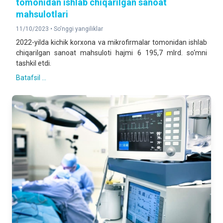
tomonidan ishlab chiqarilgan sanoat
mahsulotlari
11/10/2023 •
So'nggi yangiliklar
2022-yilda kichik korxona va mikrofirmalar tomonidan ishlab
chiqarilgan sanoat mahsuloti hajmi 6 195,7 mlrd. so‘mni
tashkil etdi.
Batafsil ...