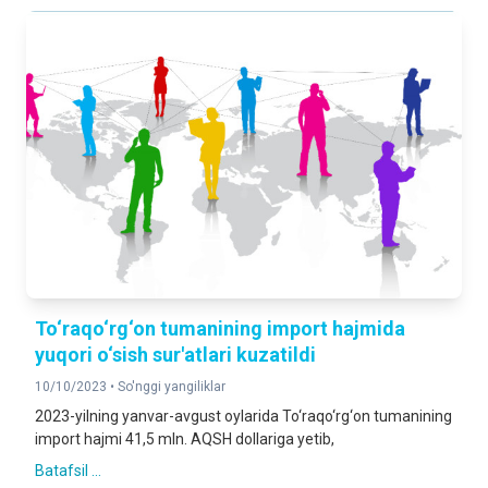
To‘raqo‘rg‘on tumanining import hajmida
yuqori o‘sish sur'atlari kuzatildi
10/10/2023 •
So'nggi yangiliklar
2023-yilning yanvar-avgust oylarida To‘raqo‘rg‘on tumanining
import hajmi 41,5 mln. AQSH dollariga yetib,
Batafsil ...