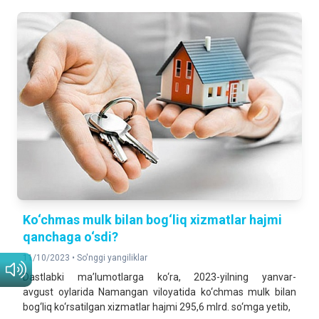
Ko‘chmas mulk bilan bog‘liq xizmatlar hajmi
qanchaga o‘sdi?
11/10/2023 •
So'nggi yangiliklar
Dastlabki ma’lumotlarga ko‘ra, 2023-yilning yanvar-
avgust oylarida Namangan viloyatida ko‘chmas mulk bilan
bog‘liq ko‘rsatilgan xizmatlar hajmi 295,6 mlrd. so‘mga yetib,