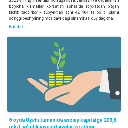
2023-yilning 1-sentabr holatiga ko‘ra, yashash va ovqatlanish
bo‘yicha xizmatlar ko'rsatish sohasida ro‘yxatdan o‘tgan
kichik tadbirkorlik subyektlari soni 42 404 ta bo‘lib, ularni
so’nggi besh yilning mos davridagi dinamikasi quyidagicha:
Batafsil ...
6 oyda Uychi tumanida asosiy kapitalga 203,8
mlrd so‘mlik investitsiyalar kiritilgan