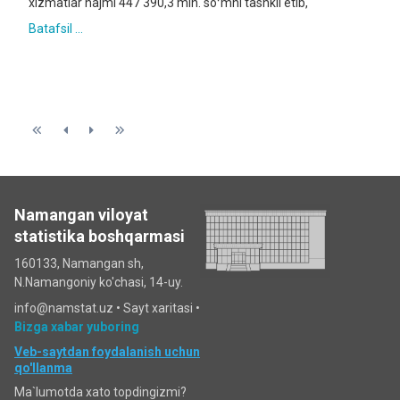
xizmatlar hajmi 447 390,3 mln. soʻmni tashkil etib,
Batafsil ...
Namangan viloyat
statistika boshqarmasi
160133, Namangan sh,
N.Namangoniy ko'chasi, 14-uy.
info@namstat.uz •
Sayt xaritasi
•
Bizga xabar yuboring
Veb-saytdan foydalanish uchun
qo'llanma
Ma`lumotda xato topdingizmi?