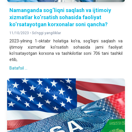
Namanganda sog‘liqni saqlash va ijtimoiy
xizmatlar ko‘rsatish sohasida faoliyat
ko‘rsatayotgan korxonalar soni qancha?
11/10/2023 •
So'nggi yangiliklar
2023-yilning 1-oktabr holatiga ko‘ra, sog‘liqni saqlash va
ijtimoiy xizmatlar ko‘rsatish sohasida jami faoliyat
ko‘rsatayotgan korxona va tashkilotlar soni 706 tani tashkil
etib,
Batafsil ...