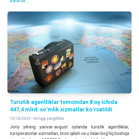
Batafsil ...
Turistik agentliklar tomonidan 8 oy ichida
447,4 mlrd. soʻmlik xizmatlar koʻrsatildi
10/10/2023 •
So'nggi yangiliklar
Joriy yilning yanvar-avgust oylarida turistik agentliklar,
turoperatorlar xizmatlari, bron qilish va u bilan bogʻliq boshqa