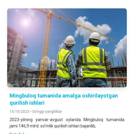
Mingbuloq tumanida amalga oshirilayotgan
qurilish ishlari
10/10/2023 •
So'nggi yangiliklar
2023-yilning yanvar-avgust oylarida Mingbuloq tumanida
jami 146,9 mlrd. so‘mlik qurilish ishlari bajarilib,