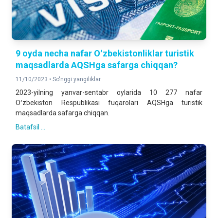
9 oyda necha nafar Oʻzbekistonliklar turistik
maqsadlarda AQSHga safarga chiqqan?
11/10/2023 •
So'nggi yangiliklar
2023-yilning yanvar-sentabr oylarida 10 277 nafar
Oʻzbekiston Respublikasi fuqarolari AQSHga turistik
maqsadlarda safarga chiqqan.
Batafsil ...