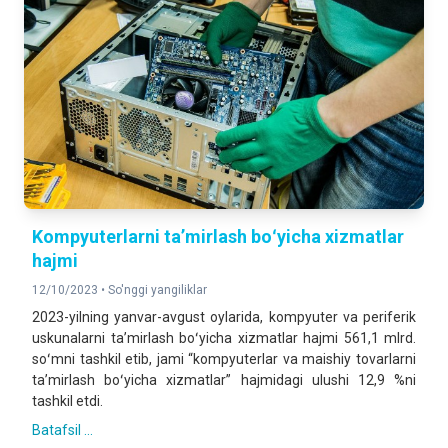
Kompyuterlarni taʼmirlash boʻyicha xizmatlar
hajmi
12/10/2023 •
So'nggi yangiliklar
2023-yilning yanvar-avgust oylarida, kompyuter va periferik
uskunalarni taʼmirlash boʻyicha xizmatlar hajmi 561,1 mlrd.
soʻmni tashkil etib, jami “kompyuterlar va maishiy tovarlarni
taʼmirlash boʻyicha xizmatlar” hajmidagi ulushi 12,9 %ni
tashkil etdi.
Batafsil ...