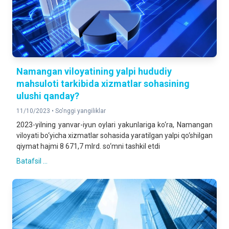
Namangan viloyatining yalpi hududiy
mahsuloti tarkibida xizmatlar sohasining
ulushi qanday?
11/10/2023 •
So'nggi yangiliklar
2023-yilning yanvar-iyun oylari yakunlariga ko‘ra, Namangan
viloyati bo‘yicha xizmatlar sohasida yaratilgan yalpi qo‘shilgan
qiymat hajmi 8 671,7 mlrd. so‘mni tashkil etdi
Batafsil ...