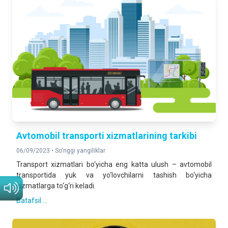
Аvtomobil transporti xizmatlarining tarkibi
06/09/2023 •
So'nggi yangiliklar
Transport xizmatlari bo‘yicha eng katta ulush – avtomobil
transportida yuk va yo‘lovchilarni tashish bo‘yicha
xizmatlarga to‘g‘ri keladi.
Batafsil ...