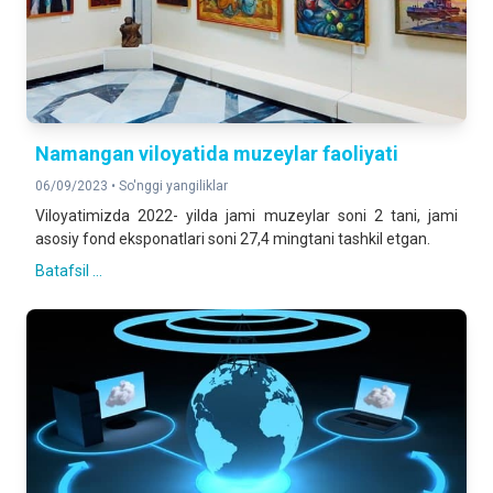
Namangan viloyatida muzeylar faoliyati
06/09/2023 •
So'nggi yangiliklar
Viloyatimizda 2022- yilda jami muzeylar soni 2 tani, jami
asosiy fond eksponatlari soni 27,4 mingtani tashkil etgan.
Batafsil ...