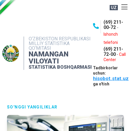
UZ
BOSHQARMA HAQIDA
(69) 211-
00-72
-
OCHIQ MA'LUMOTLAR
Ishonch
O‘ZBEKISTON RESPUBLIKASI
NASHRLAR
telefoni
MILLIY STATISTIKA
QO‘MITASI
(69) 211-
INTERAKTIV XIZMATLAR
NAMANGAN
72-00
-
Call
VILOYATI
MATBUOT XIZMATI
Center
STATISTIKA BOSHQARMASI
Tadbirkorlar
MUROJAATLAR
uchun:
hisobot.stat.uz
KONTAKTLAR
ga o'tish
SO'NGGI YANGILIKLAR