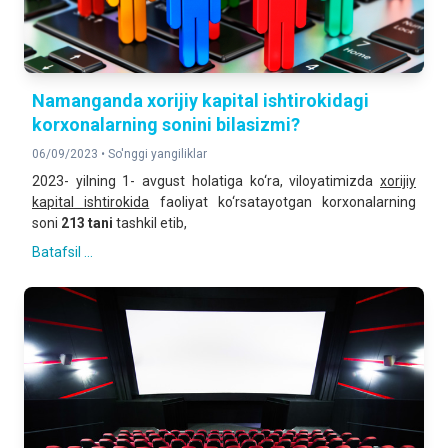
Namanganda xorijiy kapital ishtirokidagi
korxonalarning sonini bilasizmi?
06/09/2023 •
So'nggi yangiliklar
2023- yilning 1- avgust holatiga ko‘ra, viloyatimizda
xorijiy
kapital ishtirokida
faoliyat ko‘rsatayotgan korxonalarning
soni
2
13
tani
tashkil etib,
Batafsil ...