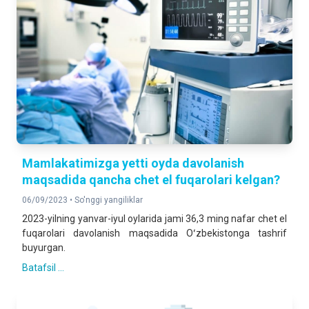
Mamlakatimizga yetti oyda davolanish
maqsadida qancha chet el fuqarolari kelgan?
06/09/2023 •
So'nggi yangiliklar
2023-yilning yanvar-iyul oylarida jami 36,3 ming nafar chet el
fuqarolari davolanish maqsadida Oʻzbekistonga tashrif
buyurgan.
Batafsil ...