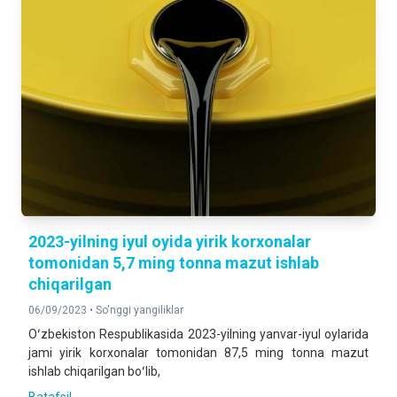
2023-yilning iyul oyida yirik korxonalar
tomonidan 5,7 ming tonna mazut ishlab
chiqarilgan
06/09/2023 •
So'nggi yangiliklar
Oʻzbekiston Respublikasida 2023-yilning yanvar-iyul oylarida
jami yirik korxonalar tomonidan 87,5 ming tonna mazut
ishlab chiqarilgan boʻlib,