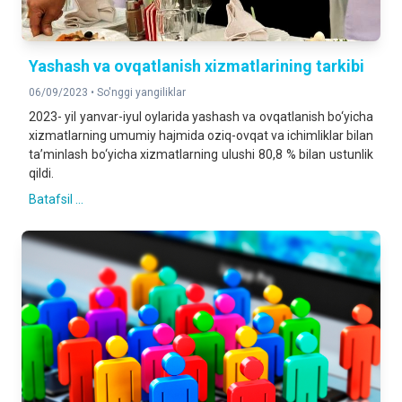
Yashash va ovqatlanish xizmatlarining tarkibi
06/09/2023 •
So'nggi yangiliklar
2023- yil yanvar-iyul oylarida yashash va ovqatlanish bo‘yicha
xizmatlarning umumiy hajmida oziq-ovqat va ichimliklar bilan
ta’minlash bo‘yicha xizmatlarning ulushi 80,8 % bilan ustunlik
qildi.
Batafsil ...