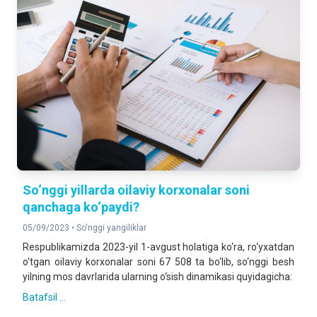
So‘nggi yillarda oilaviy korxonalar soni
qanchaga ko‘paydi?
05/09/2023 •
So'nggi yangiliklar
Respublikamizda 2023-yil 1-avgust holatiga ko‘ra, ro‘yxatdan
o‘tgan oilaviy korxonalar soni 67 508 ta bo‘lib, so‘nggi besh
yilning mos davrlarida ularning o‘sish dinamikasi quyidagicha:
Batafsil ...