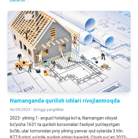
Batafsil ...
Namanganda qurilish ishlari rivojlanmoqda
06/09/2023 •
So'nggi yangiliklar
2023- yilning 1- avgust holatiga ko‘ra, Namangan viloyat
bo‘yicha 1631 ta qurilish korxonalari faoliyat yuritayotgan
bo‘lib, ular tomonidan joriy yilning yanvar-iyul oylarida 3 trln.
877,9 mlrd. so‘mlik qurilish ishlari bajarildi. O‘sish sur’ati 2022-