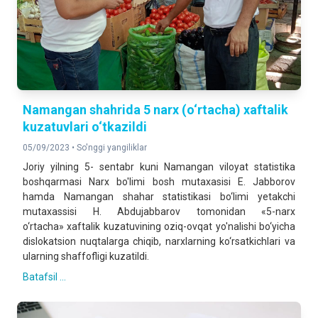
Namangan shahrida 5 narx (o‘rtacha) xaftalik
kuzatuvlari o‘tkazildi
05/09/2023 •
So'nggi yangiliklar
Joriy yilning 5- sentabr kuni Namangan viloyat statistika
boshqarmasi Narx bo'limi bosh mutaxasisi E. Jabborov
hamda Namangan shahar statistikasi bo‘limi yetakchi
mutaxassisi H. Abdujabbarov tomonidan «5-narx
o‘rtacha» xaftalik kuzatuvining oziq-ovqat yo'nalishi bo‘yicha
dislokatsion nuqtalarga chiqib, narxlarning ko‘rsatkichlari va
ularning shaffofligi kuzatildi.
Batafsil ...