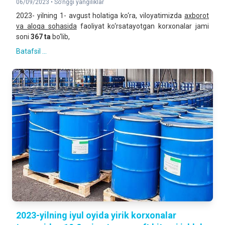
06/09/2023 •
So'nggi yangiliklar
2023- yilning 1- avgust holatiga ko‘ra, viloyatimizda
axborot
va aloqa sohasida
faoliyat ko‘rsatayotgan korxonalar jami
soni
367 ta
bo‘lib,
Batafsil ...
2023-yilning iyul oyida yirik korxonalar