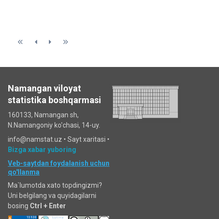
Namangan viloyat
statistika boshqarmasi
160133, Namangan sh,
N.Namangoniy ko'chasi, 14-uy.
info@namstat.uz •
Sayt xaritasi
•
Bizga xabar yuboring
Veb-saytdan foydalanish uchun
qo'llanma
Ma`lumotda xato topdingizmi?
Uni belgilang va quyidagilarni
bosing
Ctrl + Enter