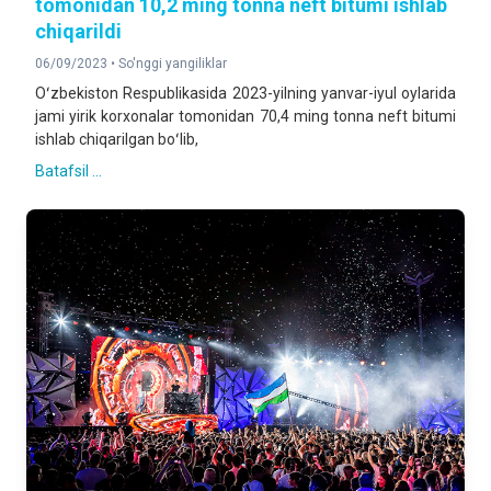
tomonidan 10,2 ming tonna neft bitumi ishlab
chiqarildi
06/09/2023 •
So'nggi yangiliklar
Oʻzbekiston Respublikasida 2023-yilning yanvar-iyul oylarida
jami yirik korxonalar tomonidan 70,4 ming tonna neft bitumi
ishlab chiqarilgan boʻlib,
Batafsil ...