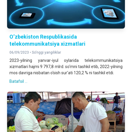
O‘zbekiston Respublikasida
telekommunikatsiya xizmatlari
06/09/2023 •
So'nggi yangiliklar
2023-yilning yanvar-iyul oylarida telekommunikatsiya
xizmatlari hajmi 9 797,8 mlrd. so‘mni tashkil etib, 2022-yilning
mos davriga nisbatan o‘sish sur’ati 120,2 % ni tashkil etdi.
Batafsil ...