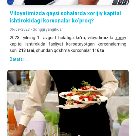
Viloyatimizda qaysi sohalarda xorijiy kapital
ishtirokidagi korxonalar ko‘proq?
06/09/2023 •
So'nggi yangiliklar
2023- yilning 1- avgust holatiga ko‘ra, viloyatimizda
xorijiy
kapital ishtirokida
faoliyat ko‘rsatayotgan korxonalarning
soni
2
13
tani
, shundan qo‘shma korxonalar
116
ta
Batafsil ...