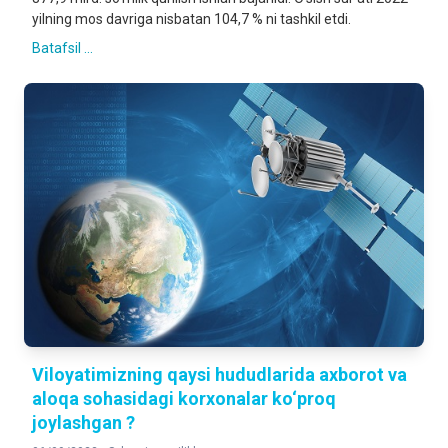
yilning mos davriga nisbatan 104,7 % ni tashkil etdi.
Batafsil ...
Viloyatimizning qaysi hududlarida axborot va
aloqa sohasidagi korxonalar ko‘proq
joylashgan ?