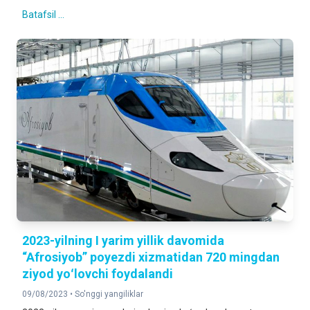
Batafsil ...
2023-yilning I yarim yillik davomida
“Afrosiyob” poyezdi xizmatidan 720 mingdan
ziyod yoʻlovchi foydalandi
09/08/2023 •
So'nggi yangiliklar