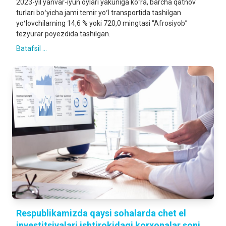
2023-yil yanvar-iyun oylari yakuniga koʻra, barcha qatnov
turlari boʻyicha jami temir yoʻl transportida tashilgan
yoʻlovchilarning 14,6 % yoki 720,0 mingtasi “Afrosiyob”
tezyurar poyezdida tashilgan.
Batafsil ...
Respublikamizda qaysi sohalarda chet el
investitsiyalari ishtirokidagi korxonalar soni