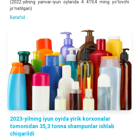
(2022-yilning yanvar-iyun oylarida 4 419,4 ming yoʻlovchi
joʻnatilgan).
Batafsil ...
2023-yilning iyun oyida yirik korxonalar
tomonidan 35,3 tonna shampunlar ishlab
chiqarildi