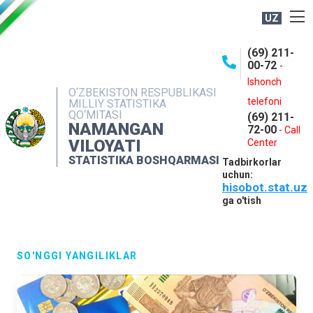
UZ
BOSHQARMA HAQIDA
(69) 211-
00-72
-
OCHIQ MA'LUMOTLAR
Ishonch
O‘ZBEKISTON RESPUBLIKASI
NASHRLAR
telefoni
MILLIY STATISTIKA
QO‘MITASI
(69) 211-
INTERAKTIV XIZMATLAR
NAMANGAN
72-00
-
Call
VILOYATI
MATBUOT XIZMATI
Center
STATISTIKA BOSHQARMASI
Tadbirkorlar
MUROJAATLAR
uchun:
hisobot.stat.uz
KONTAKTLAR
ga o'tish
SO'NGGI YANGILIKLAR