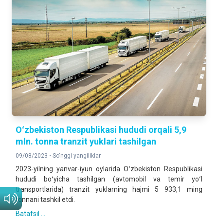
Oʻzbekiston Respublikasi hududi orqali 5,9
mln. tonna tranzit yuklari tashilgan
09/08/2023 •
So'nggi yangiliklar
2023-yilning yanvar-iyun oylarida Oʻzbekiston Respublikasi
hududi boʻyicha tashilgan (avtomobil va temir yoʻl
transportlarida) tranzit yuklarning hajmi 5 933,1 ming
tonnani tashkil etdi.
Batafsil ...