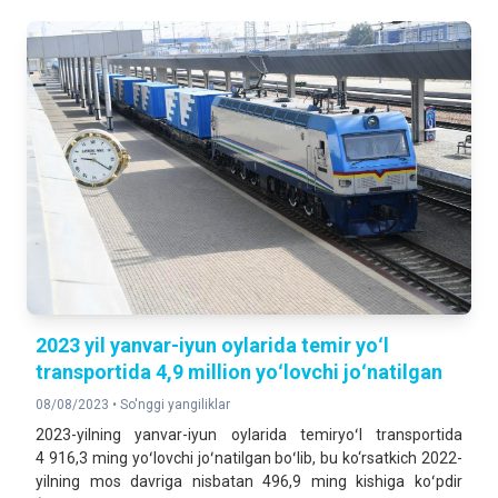
2023 yil yanvar-iyun oylarida temir yoʻl
transportida 4,9 million yoʻlovchi joʻnatilgan
08/08/2023 •
So'nggi yangiliklar
2023-yilning yanvar-iyun oylarida temiryoʻl transportida
4 916,3 ming yoʻlovchi joʻnatilgan boʻlib, bu ko‘rsatkich 2022-
yilning mos davriga nisbatan 496,9 ming kishiga koʻpdir