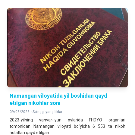
Namangan viloyatida yil boshidan qayd
etilgan nikohlar soni
09/08/2023 •
So'nggi yangiliklar
2023-yilning yanvar-iyun oylarida FHDYO organlari
tomonidan Namangan viloyati boʻyicha 6 553 ta nikoh
holatlari qayd etilgan.