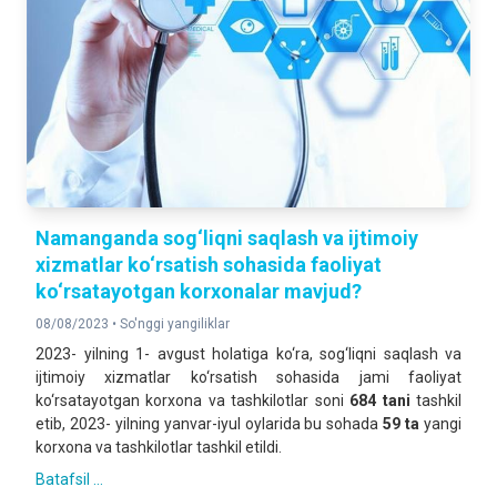
Namanganda sog‘liqni saqlash va ijtimoiy
xizmatlar ko‘rsatish sohasida faoliyat
ko‘rsatayotgan korxonalar mavjud?
08/08/2023 •
So'nggi yangiliklar
2023- yilning 1- avgust holatiga ko‘ra, sog‘liqni saqlash va
ijtimoiy xizmatlar ko‘rsatish sohasida jami faoliyat
ko‘rsatayotgan korxona va tashkilotlar soni
6
84
tani
tashkil
etib, 2023- yilning yanvar-iyul oylarida bu sohada
59
ta
yangi
korxona va tashkilotlar tashkil etildi.
Batafsil ...