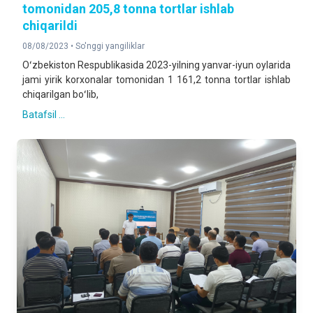
tomonidan 205,8 tonna tortlar ishlab
chiqarildi
08/08/2023 •
So'nggi yangiliklar
Oʻzbekiston Respublikasida 2023-yilning yanvar-iyun oylarida
jami yirik korxonalar tomonidan 1 161,2 tonna tortlar ishlab
chiqarilgan boʻlib,
Batafsil ...