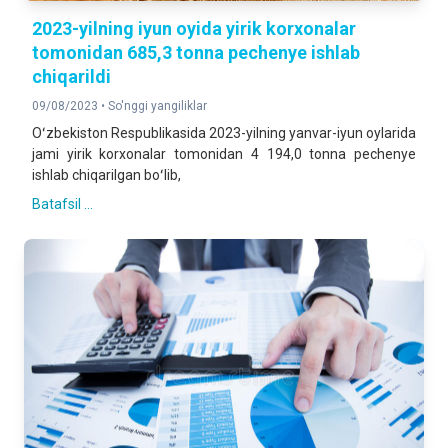
2023-yilning iyun oyida yirik korxonalar
tomonidan 685,3 tonna pechenye ishlab
chiqarildi
09/08/2023 •
So'nggi yangiliklar
Oʻzbekiston Respublikasida 2023-yilning yanvar-iyun oylarida
jami yirik korxonalar tomonidan 4 194,0 tonna pechenye
ishlab chiqarilgan boʻlib,
Batafsil ...