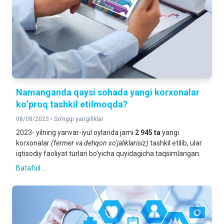
Namanganda qaysi sohada yangi korxonalar
ko‘proq tashkil etilmoqda?
08/08/2023 •
So'nggi yangiliklar
2023- yilning yanvar-iyul oylarida jami
2 945
ta
yangi
korxonalar
(fermer va dehqon xo‘jaliklarisiz)
tashkil etilib, ular
iqtisodiy faoliyat turlari bo‘yicha quyidagicha taqsimlangan:
Batafsil ...