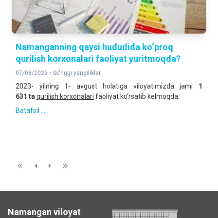
Namanganning qaysi hududida ko‘proq
qurilish korxonalari faoliyat yuritmoqda?
07/08/2023 •
So'nggi yangiliklar
2023- yilning 1- avgust holatiga viloyatimizda jami
1
631
ta
qurilish korxonalari
faoliyat ko‘rsatib kelmoqda.
Batafsil ...
Namangan viloyat