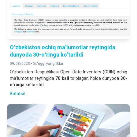
Oʻzbekiston ochiq ma’lumotlar reytingida
dunyoda 30-oʻringa ko‘tarildi
09/08/2023 •
So'nggi yangiliklar
Oʻzbekiston Respublikasi Open Data Inventory (ODIN) ochiq
ma’lumotlar reytingida
70 ball
toʻplagan holda dunyoda
30-
oʻringa ko‘tarildi
.
Batafsil ...