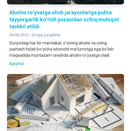
Aholini roʻyxatga olish jarayonlariga puhta
tayyorgarlik ko‘rish yuzasidan ochiq muloqot
tashkil etildi
08/08/2023 •
So'nggi yangiliklar
Dunyodagi har bir mamlakat, oʻzining aholisi va uning
yashash holati boʻyicha ishonchli maʻlumotga ega boʻlish
maqsadida muntazam ravishda aholini roʻyxatga oladi.
Batafsil ...