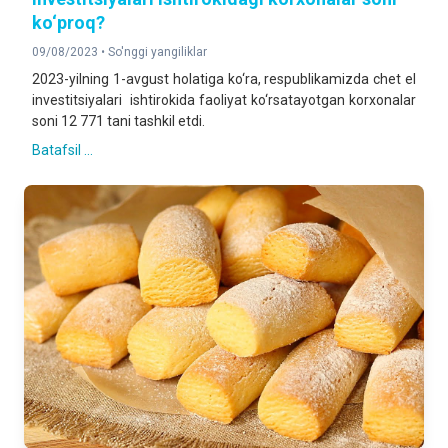
ko‘proq?
09/08/2023 •
So'nggi yangiliklar
2023-yilning 1-avgust holatiga ko‘ra, respublikamizda chet el
investitsiyalari ishtirokida faoliyat ko‘rsatayotgan korxonalar
soni 12 771 tani tashkil etdi.
Batafsil ...