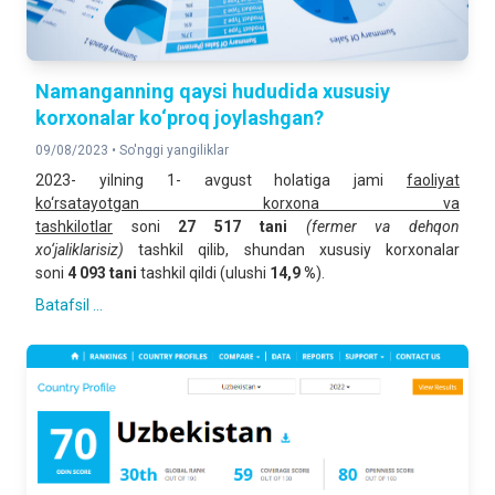
Namanganning qaysi hududida xususiy
korxonalar ko‘proq joylashgan?
09/08/2023 •
So'nggi yangiliklar
2023- yilning 1- avgust holatiga jami
faoliyat
ko‘rsatayotgan
korxona va
tashkilotlar
soni
2
7
517
tani
(fermer va dehqon
xo‘jaliklarisiz)
tashkil qilib, shundan xususiy korxonalar
soni
4
093
tani
tashkil qildi (ulushi
1
4
,
9
%
).
Batafsil ...