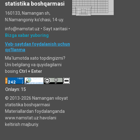
statistika boshqarmasi
160133, Namangan sh,
N.Namangoniy ko'chasi, 14-uy.
info@namstat.uz •
Sayt xaritasi
•
Bizga xabar yuboring
Veb-saytdan foydalanish uchun
qo'llanma
Ma`lumotda xato topdingizmi?
Uni belgilang va quyidagilarni
bosing
Ctrl + Enter
Onlayn: 15
© 2013-2026 Namangan viloyat
statistika boshqarmasi
Materiallardan foydalanganda
www.namstat.uz havolani
keltirish majburiy.