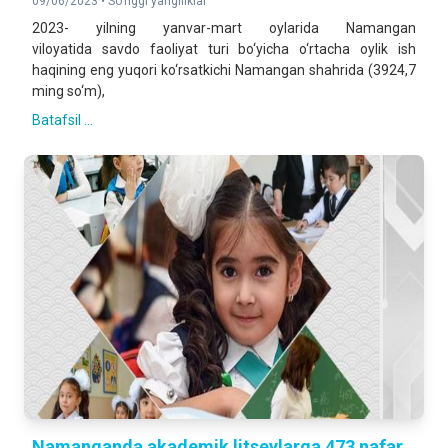
09/06/2023 •
So'nggi yangiliklar
2023- yilning yanvar-mart oylarida Namangan
viloyatida savdo faoliyat turi bo‘yicha o‘rtacha oylik ish
haqining eng yuqori ko‘rsatkichi Namangan shahrida (3924,7
ming so‘m),
Batafsil ...
Namanganda akademik litseylarga 473 nafar