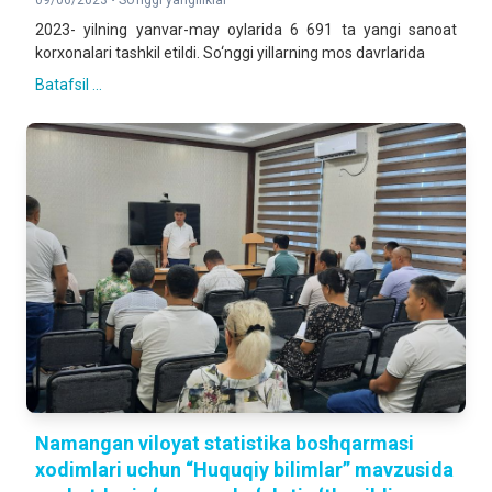
09/06/2023 •
So'nggi yangiliklar
2023- yilning yanvar-may oylarida 6 691 ta yangi sanoat
korxonalari tashkil etildi. So‘nggi yillarning mos davrlarida
Batafsil ...
Namangan viloyat statistika boshqarmasi
xodimlari uchun “Huquqiy bilimlar” mavzusida