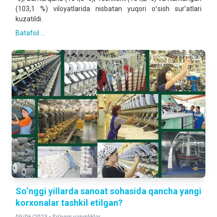
(103,1 %) viloyatlarida nisbatan yuqori oʻsish surʼatlari
kuzatildi.
Batafsil ...
So‘nggi yillarda sanoat sohasida qancha yangi
korxonalar tashkil etilgan?