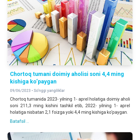
Chortoq tumani doimiy aholisi soni 4,4 ming
kishiga ko‘paygan
09/06/2023 •
So'nggi yangiliklar
Chortoq tumanida 2023- yilning 1- aprel holatiga doimiy aholi
soni 211,3 ming kishini tashkil etib, 2022- yilning 1- aprel
holatiga nisbatan 2,1 foizga yoki 4,4 ming kishiga ko‘paygan.
Batafsil ...